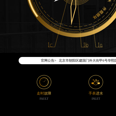
2026年7月腕表时光中国区售后服务
2026年7月腕表时光全国官方售后客户服务热
腕表时光官方全国统一服务热线400-1
2026年7月腕表时光售后服务中心最
北京市东城区东长安街1号东方广场写字
官网公告>
北京市朝阳区建国门外大街甲6号华熙国
天津市和平区赤峰道136号天津国际金融
上海市徐汇区虹桥路3号港汇中心写字楼2
上海市黄浦区南京东路299号宏伊国际
南京市秦淮区中山南路1号（新街口）南
走时故障
手表进水
常州市新北区龙锦路1590号现代传媒中
FAULT
INLET
徐州市鼓楼区淮海东路29号苏宁广场IF
扬州市邗江区国展路29号星耀天地写字楼