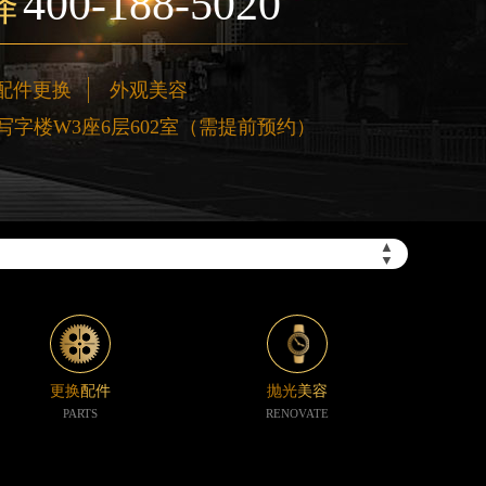
400-188-5020
择
配件更换
外观美容
字楼W3座6层602室（需提前预约）
”）
▲
▼
更换配件
抛光美容
PARTS
RENOVATE