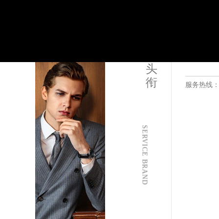
盐城市盐都区世纪大道5号盐城金融城写
泰州市海陵区永定东路399号置地商务
宁波市江北区大闸南路500号来福士广场
杭州市上城区钱江路1366号华润大厦写
金华市金东区东市南街777号金华万达广
头
绍兴市越城区胜利东路379号世茂天际
衔
服务热线
嘉兴市南湖区广益路705号嘉兴世界贸易
南昌市红谷滩新区红谷中大道998号绿
济南市历下区经十路11111号华润中心
广州市天河区天河路230号万菱汇国际
SERVICE BRAND
广州市越秀区环市东路371-375号世
深圳市罗湖区深南东路5001号华润大厦
惠州市惠城区江北文昌一路7号华贸大厦
厦门市思明区湖滨东路95号华润大厦写字
福州市鼓楼区五四路128-1号恒力城写
成都市锦江区人民东路6号SAC东原中心