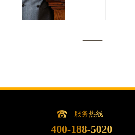
重庆市江北区观音桥步行街2号融恒时代
长沙市芙蓉区定王台街道建湘路393号
郑州市二七区铭功路10号华润大厦写字楼
太原市迎泽区解放路15号亨得利名表
沈阳市沈河区中街路137号亨得利名
沈阳市沈河区中街路83号亨得利名表
乌鲁木齐市天山区红山路26号时代广场（
温州市鹿城区锦绣路1067号置信广场1
哈尔滨市道里区友谊西路600号富力中心
大连市中山区人民路15号国际金融大厦
佛山市禅城区季华五路57号万科金融中心
东莞市东城街道鸿福东路1号民盈国贸中
无锡市梁溪区人民中路139号恒隆广场写
服务热线
南通市崇川区工农路57号圆融广场写字楼
苏州市苏州工业园区星港街199号苏州
400-188-5020
武汉市江汉区解放大道686号世界贸易