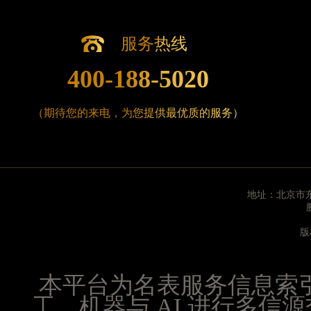
江西省萍乡市安源区萍安北大道与康庄路交叉口腕
江西省上饶市信州区滨江西路腕表时光售后服务中
服务热线
江西省新余市渝水区北湖西路腕表时光售后服务中
江西省宜春市袁州区中山中路腕表时光售后服务中
400-188-5020
江西省鹰潭市月湖区胜利东路腕表时光售后服务中
山东省德州市德城区东风中路腕表时光售后服务中
（期待您的来电，为您提供最优质的服务）
山东省东营市东营区济南路腕表时光售后服务中心
山东省济南市历下区经十路11111号华润中心写字
山东省济宁市任城区太白楼路腕表时光售后服务中
山东省莱芜市文化南路8号银座商城名表维修一楼
地址：北京市东
山东省临沂市兰山区解放路腕表时光售后服务中心
山东省日照市东港区烟台路腕表时光售后服务中心
版
山东省泰安市泰山区财源街道泰山大街腕表时光售
山东省威海市环翠区新威海路89号振华商厦一楼名
本平台为名表服务信息索
山东省潍坊市奎文区东风东街腕表时光售后服务中
山东省枣庄市滕州市北辛路与善国路交叉口腕表时
工、机器与 AI 进行多