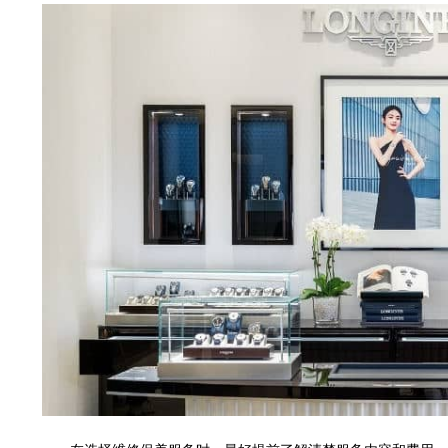
大厦B座12楼03室（需提前预约）
心写字楼A座7楼709室（需提前预约）
层04室（需提前预约）
心A座907室（需提前预约）
座(旺进大厦)18层09室（需提前预约）
际金融中心14楼14D（需提前预约）
场写字楼10层06室（需提前预约）
写字楼B座13层07室（需提前预约）
国际中心E座6楼10室（需提前预约）
B座17层1707室（需提前预约）
字楼A座10层1002室（需提前预约）
东1幢20楼2002室（需提前预约）
70号华润万象城写字楼（鄂尔多斯大厦）23层2326室（需提前预约）
州中心写字楼21层2102室（需提前预约）
际金融中心写字楼20层01室（需提前预约）
时光售后服务中心（需提前预约）