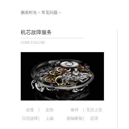
泰州市海陵区永定东路399号置地商务
宁波市江北区大闸南路500号来福士广场
腕表时光
>
常见问题
>
杭州市上城区钱江路1366号华润大厦写
金华市金东区东市南街777号金华万达广
机芯故障服务
绍兴市越城区胜利东路379号世茂天际
CORE FAILURE
嘉兴市南湖区广益路705号嘉兴世界贸易
南昌市红谷滩新区红谷中大道998号绿
济南市历下区经十路11111号华润中心
广州市天河区天河路230号万菱汇国际
广州市越秀区环市东路371-375号世
深圳市罗湖区深南东路5001号华润大厦
惠州市惠城区江北文昌一路7号华贸大厦
厦门市思明区湖滨东路95号华润大厦写字
福州市鼓楼区五四路128-1号恒力城写
走慢
走快
偷停
无法上弦
成都市锦江区人民东路6号SAC东原中心
日历故障
上磁
摆轴断裂
迟滞
重庆市江北区观音桥步行街2号融恒时代