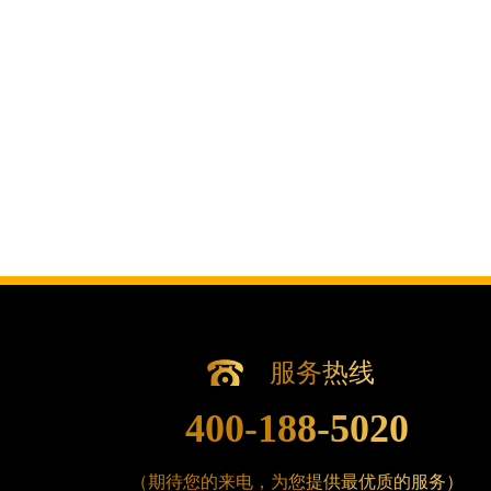
辽宁省沈阳市沈河区中街路83号亨得
北京市朝阳区建国门外大街甲6号华熙国
北京市东城区东长安街1号王府井东方广
河北省保定市竞秀区朝阳北大街北国先
内蒙古自治区阿拉善盟市左旗土尔扈特
内蒙古自治区巴彦淖尔市临河区新华街
内蒙古自治区包头市青山区幸福路甲3
内蒙古自治区赤峰市红山区哈达街腕表
内蒙古自治区鄂尔多斯市东胜区伊金霍
内蒙古自治区呼伦贝尔市海拉尔区中央
内蒙古自治区通辽市科尔沁区明仁大街
内蒙古自治区乌海市海勃湾区人民南路
服务热线
内蒙古自治区乌兰察布市集宁区恩和大
内蒙古自治区锡林郭勒盟市锡林浩特市
400-188-5020
内蒙古自治区兴安盟市乌兰浩特市兴安
山西省大同市平城区迎宾街腕表时光售
（期待您的来电，为您提供最优质的服务）