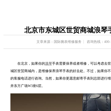
中心东塔写字楼（华润万象城）17层1706室（需提前预约）
办公楼20层2009室（需提前预约）
字楼A座5层503-5室（需提前预约）
场写字楼4号楼22层2209室（需提前预约）
北京市东城区世贸商城浪琴
中心写字楼8层805室（需提前预约）
中心写字楼A座13层1304室（需提前预约）
文章来源：国际腕表维修服务
咨询热线：
400-
地双子塔（中央广场）A1座办公楼14层07室（需提前预约）
写字楼（万象城）15层1508室（需提前预约）
中心写字楼A塔7层704室（需提前预约）
在北京，如果你的
浪琴
手表需要保养或者维修，可以考虑去世
界贸易中心大厦南塔写字楼15层07室（需提前预约）
城区世贸商城内，是维修保养浪琴手表的好去处。不过，如果你不
写字楼17层1701室（需提前预约）
的客服电话进行咨询。当然，如果你更愿意邮寄手表到总部进行维
写字楼1座30层05室（需提前预约）
楼B座11层1104室（需提前预约）
井东方广场W3座6层。
字楼15层03室（需提前预约）
写字楼24层2406B室（需提前预约）
广场写字楼9层902室（需提前预约）