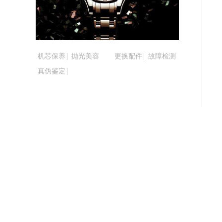
吉林省松原市宁江区五环大街腕表时光
吉林省通化市东昌区环通乡江南大街腕
吉林省延边市延吉市解放路腕表时光售
辽宁省鞍山市铁东区站前街腕表时光售
机芯保养
抛光美容
更换配件
故障检测
辽宁省本溪市平山区胜利路腕表时光售
真伪鉴定
辽宁省朝阳市双塔区新华路腕表时光售
辽宁省丹东市振兴区七经街腕表时光售
辽宁省抚顺市新抚区东一路腕表时光售
辽宁省阜新市海州区解放大街腕表时光
辽宁省葫芦岛市连山区中央路腕表时光
辽宁省锦州市古塔区中央大街腕表时光
辽宁省辽阳市白塔区新运大街腕表时光
辽宁省盘锦市兴隆台区石油大街腕表时
辽宁省铁岭市银州区南马路腕表时光售
辽宁省营口市站前区市府路与渤海大街
辽宁省沈阳市沈河区中街路137号亨