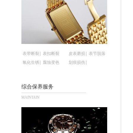
黑龙江省鹤岗市向阳区红军路腕表时光
黑龙江省黑河市爱辉区中央街腕表时光
黑龙江省鸡西市鸡冠区红军路腕表时光
黑龙江省佳木斯市向阳区长安路腕表时
黑龙江省牡丹江市东安区太平路腕表时
黑龙江省七台河市桃山区大同街腕表时
黑龙江省齐齐哈尔市龙沙区龙华路腕表
表带断裂
表扣断裂
皮表磨损
表节脱落
黑龙江省双鸭山市尖山区新兴大街腕表
氧化生锈
腐蚀变色
划痕损伤
黑龙江省绥化市北林区新华街与康庄路
黑龙江省伊春市伊美区通河路腕表时光
综合保养服务
吉林省白城市洮北区明仁南街腕表时光
吉林省白山市浑江区浑江大街腕表时光
MAINTAIN
吉林省吉林市船营区河南街腕表时光售
吉林省辽源市龙山区人民大街腕表时光
吉林省梅河口市新华街道梅河大街腕表
吉林省四平市铁东区紫气大路与南九经