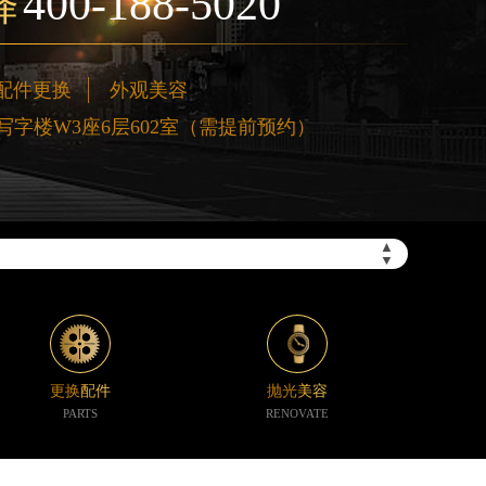
400-188-5020
择
配件更换
外观美容
字楼W3座6层602室（需提前预约）
”）
▲
▼
更换配件
抛光美容
PARTS
RENOVATE