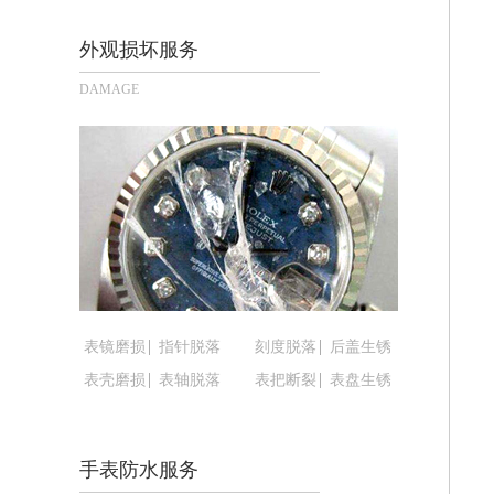
长沙市芙蓉区定王台街道建湘路393号
郑州市二七区铭功路10号华润大厦写字楼
外观损坏服务
太原市迎泽区解放路15号亨得利名表
DAMAGE
沈阳市沈河区中街路137号亨得利名
沈阳市沈河区中街路83号亨得利名表
乌鲁木齐市天山区红山路26号时代广场（
温州市鹿城区锦绣路1067号置信广场1
哈尔滨市道里区友谊西路600号富力中心
大连市中山区人民路15号国际金融大厦
佛山市禅城区季华五路57号万科金融中心
东莞市东城街道鸿福东路1号民盈国贸中
表镜磨损
指针脱落
刻度脱落
后盖生锈
无锡市梁溪区人民中路139号恒隆广场写
表壳磨损
表轴脱落
表把断裂
表盘生锈
南通市崇川区工农路57号圆融广场写字楼
苏州市苏州工业园区星港街199号苏州
武汉市江汉区解放大道686号世界贸易
手表防水服务
南宁市青秀区金湖路59号地王大厦12楼