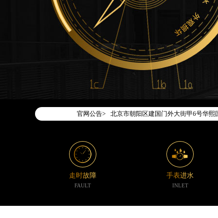
2026年7月腕表时光中国区售后服务
2026年7月腕表时光全国官方售后客户服务热
腕表时光官方全国统一服务热线400-1
2026年7月腕表时光售后服务中心最
北京市东城区东长安街1号东方广场写字
北京市朝阳区建国门外大街甲6号华熙国
官网公告>
天津市和平区赤峰道136号天津国际金融
上海市徐汇区虹桥路3号港汇中心写字楼2
上海市黄浦区南京东路299号宏伊国际
南京市秦淮区中山南路1号（新街口）南
常州市新北区龙锦路1590号现代传媒中
走时故障
手表进水
徐州市鼓楼区淮海东路29号苏宁广场IF
FAULT
INLET
扬州市邗江区国展路29号星耀天地写字楼
盐城市盐都区世纪大道5号盐城金融城写