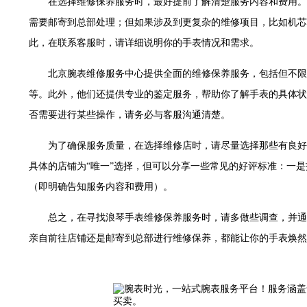
在选择维修保养服务时，最好提前了解清楚服务内容和费用。
售后服务中心（需提前预约）
需要邮寄到总部处理；但如果涉及到更复杂的维修项目，比如机芯
售后服务中心（需提前预约）
此，在联系客服时，请详细说明你的手表情况和需求。
售后服务中心（需提前预约）
光售后服务中心（需提前预约）
北京腕表维修服务中心提供全面的维修保养服务，包括但不限
光售后服务中心（需提前预约）
等。此外，他们还提供专业的鉴定服务，帮助你了解手表的具体状
光售后服务中心（需提前预约）
否需要进行某些操作，请务必与客服沟通清楚。
时光售后服务中心（需提前预约）
时光售后服务中心（需提前预约）
为了确保服务质量，在选择维修店时，请尽量选择那些有良好
交叉口腕表时光售后服务中心（需提前预约）
具体的店铺为“唯一”选择，但可以分享一些常见的好评标准：一
售后服务中心（需提前预约）
（即明确告知服务内容和费用）。
售后服务中心（需提前预约）
总之，在寻找浪琴手表维修保养服务时，请多做些调查，并通
售后服务中心（需提前预约）
后服务中心（需提前预约）
亲自前往店铺还是邮寄到总部进行维修保养，都能让你的手表焕然
售后服务中心（需提前预约）
时光售后服务中心（需提前预约）
街交汇处腕表时光售后服务中心（需提前预约）