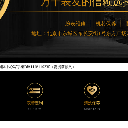
万千表友的信赖选
网络优化升级公告
腕表维修
机芯保养
线：400-188-5020
地址：北京市东城区东长安街1号东方广场写
88-5020，服务覆盖中国大陆、香港、澳门、台湾全部区域（非大陆需加拨“+86
新网点地址：
楼W3座6层602室（需提前预约）
际中心写字楼D座11层1102室（需提前预约）
中心写字楼26层2603室（需提前预约）
座37层3705室（需提前预约）
广场写字楼8层806室（需提前预约）
京中心写字楼22层C1-1室（需提前预约）
心写字楼5号楼10层1008室（需提前预约）
表带定制
清洗保养
C国际金融中心写字楼35层3508室（需提前预约）
CUSTOM
MAINTAIN
1号楼18层1803室（需提前预约）
字楼1号楼16层1604室（需提前预约）