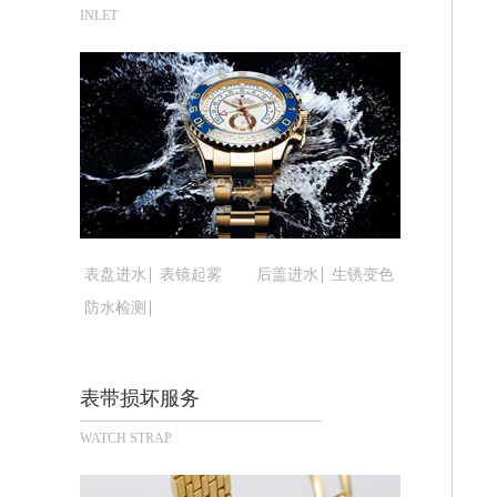
合肥市蜀山区潜山路111号万象城华润
INLET
泉州市丰泽区宝洲路729号浦西万达中
青岛市南区山东路6号华润大厦B座22
烟台市芝罘区胜利路139号万达金融中
长春市朝阳区西安大路727号中银大厦A
贵阳市南明区都司高架桥路33号亨特国
昆明市盘龙区北京路928号同德昆明广
石家庄市长安区中山东路39号勒泰中心
西安市碑林区南关正街88号华侨城长安
表盘进水
表镜起雾
后盖进水
生锈变色
海口市龙华区金贸东路5号海口华润大厦
防水检测
唐山市路南区新华东道100号万达广场写
台州市椒江区东海大道1800号腾达中心
内蒙古自治区呼和浩特市玉泉区大学西街
表带损坏服务
甘肃省兰州市七里河区西津西路16号兰
WATCH STRAP
重庆市解放碑渝中区民权路28号英利国
黑龙江省大庆市萨尔图区会战大街腕表