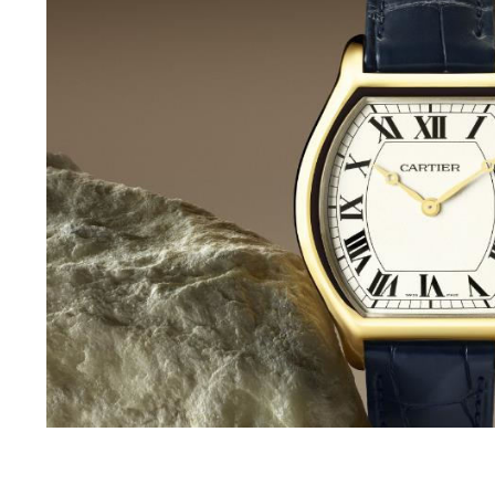
世茂环球金融中心写字楼（芙蓉广场）10层13室（需提前预约）
29层2905室（需提前预约）
服务中心（品牌授权店）3层整层（需提前预约）
表服务中心（品牌授权店）1层整层（需提前预约）
服务中心（品牌授权店）1层整层（需提前预约）
CCMALL）C座17层17-B（需提前预约）
0层1015室（需提前预约）
T2座写字楼29层03室（需提前预约）
7层G室（需提前预约）
C座12层1205室（需提前预约）
心T1写字楼9层907室（需提前预约）
字楼1座11层1104室（需提前预约）
16层1603室（需提前预约）
中心办公楼C座22层08室（需提前预约）
大厦38层09室（需提前预约）
1224室（需提前预约）