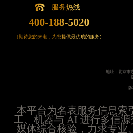
福建省漳州市龙文区步港路腕表时光售后服务中心
服务热线
江苏省常州市新北区龙锦路1590号现代传媒中心5号
400-188-5020
江苏省淮安市清江浦区淮海北路腕表时光售后服务
江苏省连云港市海州区通灌北路腕表时光售后服务
江苏省南京市秦淮区中山南路1号南京中心22层22-
（期待您的来电，为您提供最优质的服务）
江苏省宿迁市宿城区西湖路腕表时光售后服务中心
江苏省泰州市海陵区永定东路399号置地商务中心东
江苏省徐州市鼓楼区淮海东路29号苏宁广场IFC国
江苏省盐城市盐都区世纪大道5号盐城金融城写字楼1
地址：北京市东
江苏省扬州市邗江区国展路29号星耀天地写字楼1号
江苏省镇江市京口区中山东路腕表时光售后服务中
版
江西省抚州市临川区赣东大道腕表时光售后服务中
江西省赣州市章贡区文清路腕表时光售后服务中心
本平台为名表服务信息索
江西省吉安市吉州区井冈山大道腕表时光售后服务
工、机器与 AI 进行多
江西省景德镇市珠山区珠山中路腕表时光售后服务
媒体综合核验，力求专业
江西省九江市浔阳区浔阳路腕表时光售后服务中心