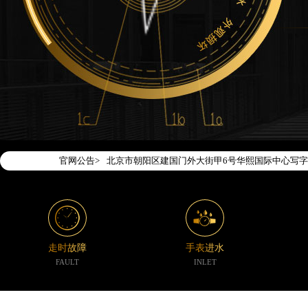
2026年7月腕表时光中国区售后服务网络优化升级
2026年7月腕表时光全国官方售后客户服务热线：400-1
腕表时光官方全国统一服务热线400-188-5020
2026年7月腕表时光售后服务中心最新网点地址：
北京市东城区东长安街1号东方广场写字楼W3座6层
官网公告>
北京市朝阳区建国门外大街甲6号华熙国际中心写字楼
天津市和平区赤峰道136号天津国际金融中心写字楼2
上海市徐汇区虹桥路3号港汇中心写字楼2座37层37
上海市黄浦区南京东路299号宏伊国际广场写字楼8
南京市秦淮区中山南路1号（新街口）南京中心写字楼
走时故障
手表进水
常州市新北区龙锦路1590号现代传媒中心写字楼5号
FAULT
INLET
徐州市鼓楼区淮海东路29号苏宁广场IFC国际金融中
扬州市邗江区国展路29号星耀天地写字楼1号楼18层