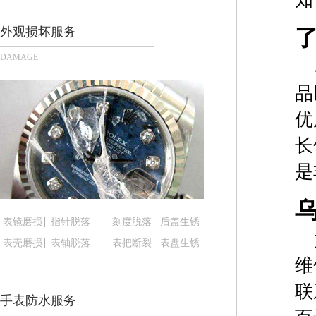
重庆市江北区观音桥步行街2号融恒时代广场写字楼9
长沙市芙蓉区定王台街道建湘路393号世茂环球金融
外观损坏服务
郑州市二七区铭功路10号华润大厦写字楼29层290
DAMAGE
太原市迎泽区解放路15号亨得利名表服务中心（品
沈阳市沈河区中街路137号亨得利名表服务中心（
品
沈阳市沈河区中街路83号亨得利名表服务中心（品
优
乌鲁木齐市天山区红山路26号时代广场（CCMALL）
长
温州市鹿城区锦绣路1067号置信广场10层1015室
哈尔滨市道里区友谊西路600号富力中心T2座写字楼
是
大连市中山区人民路15号国际金融大厦7层G室（
佛山市禅城区季华五路57号万科金融中心C座12层1
表镜磨损
指针脱落
刻度脱落
后盖生锈
东莞市东城街道鸿福东路1号民盈国贸中心T1写字楼
表壳磨损
表轴脱落
表把断裂
表盘生锈
无锡市梁溪区人民中路139号恒隆广场写字楼1座11
维
南通市崇川区工农路57号圆融广场写字楼16层160
苏州市苏州工业园区星港街199号苏州中心办公楼C
联
手表防水服务
武汉市江汉区解放大道686号世界贸易大厦38层09