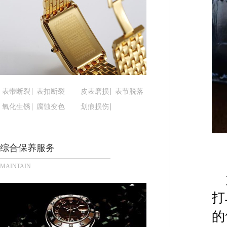
黑龙江省大庆市萨尔图区会战大街腕表时光售后服
黑龙江省鹤岗市向阳区红军路腕表时光售后服务中
黑龙江省黑河市爱辉区中央街腕表时光售后服务中
黑龙江省鸡西市鸡冠区红军路腕表时光售后服务中
黑龙江省佳木斯市向阳区长安路腕表时光售后服务
黑龙江省牡丹江市东安区太平路腕表时光售后服务
黑龙江省七台河市桃山区大同街腕表时光售后服务
表带断裂
表扣断裂
皮表磨损
表节脱落
黑龙江省齐齐哈尔市龙沙区龙华路腕表时光售后服
氧化生锈
腐蚀变色
划痕损伤
黑龙江省双鸭山市尖山区新兴大街腕表时光售后服
黑龙江省绥化市北林区新华街与康庄路交叉口腕表
综合保养服务
黑龙江省伊春市伊美区通河路腕表时光售后服务中
吉林省白城市洮北区明仁南街腕表时光售后服务中
MAINTAIN
吉林省白山市浑江区浑江大街腕表时光售后服务中
吉林省吉林市船营区河南街腕表时光售后服务中心
打
吉林省辽源市龙山区人民大街腕表时光售后服务中
的
吉林省梅河口市新华街道梅河大街腕表时光售后服