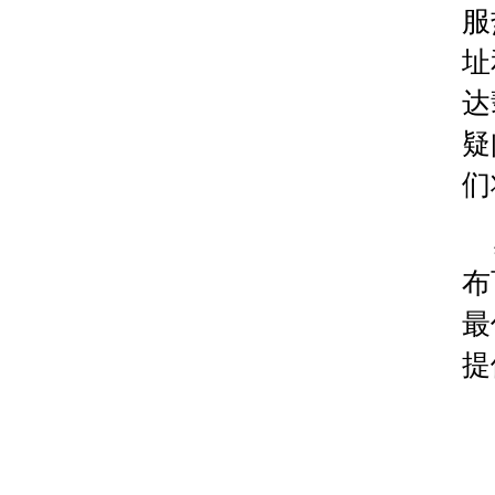
辽宁省沈阳市沈河区中街路137号亨得利名表维修
服
辽宁省沈阳市沈河区中街路83号亨得利名表维修授
址
北京市朝阳区建国门外大街甲6号华熙国际中心D座1
达
北京市东城区东长安街1号王府井东方广场W3座6层
河北省保定市竞秀区朝阳北大街北国先天下腕表时
疑
内蒙古自治区阿拉善盟市左旗土尔扈特大街腕表时
们
内蒙古自治区巴彦淖尔市临河区新华街腕表时光售
内蒙古自治区包头市青山区幸福路甲3号王府井百
内蒙古自治区赤峰市红山区哈达街腕表时光售后服
布
内蒙古自治区鄂尔多斯市东胜区伊金霍洛街腕表时
最
内蒙古自治区呼伦贝尔市海拉尔区中央街腕表时光
内蒙古自治区通辽市科尔沁区明仁大街腕表时光售
提
内蒙古自治区乌海市海勃湾区人民南路腕表时光售
内蒙古自治区乌兰察布市集宁区恩和大街腕表时光
内蒙古自治区锡林郭勒盟市锡林浩特市光明街与额
内蒙古自治区兴安盟市乌兰浩特市兴安大街腕表时