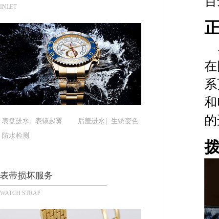
百
南宁市青秀区金湖路59号地王大厦12楼1224室（
INLET
合肥市蜀山区潜山路111号万象城华润大厦B座12楼
泉州市丰泽区宝洲路729号浦西万达中心写字楼A座
青岛市南区山东路6号华润大厦B座22层04室（需
烟台市芝罘区胜利路139号万达金融中心A座907
在
长春市朝阳区西安大路727号中银大厦A座(旺进大厦
系
贵阳市南明区都司高架桥路33号亨特国际金融中心1
和
昆明市盘龙区北京路928号同德昆明广场写字楼10
石家庄市长安区中山东路39号勒泰中心写字楼B座1
的
表盘进水
表镜起雾
后盖进水
生锈变色
西安市碑林区南关正街88号华侨城长安国际中心E座
防水检测
海口市龙华区金贸东路5号海口华润大厦B座17层17
唐山市路南区新华东道100号万达广场写字楼A座10
台州市椒江区东海大道1800号腾达中心东1幢20楼2
表带损坏服务
内蒙古自治区呼和浩特市玉泉区大学西街70号华润万
WATCH STRAP
甘肃省兰州市七里河区西津西路16号兰州中心写字楼
重庆市解放碑渝中区民权路28号英利国际金融中心写