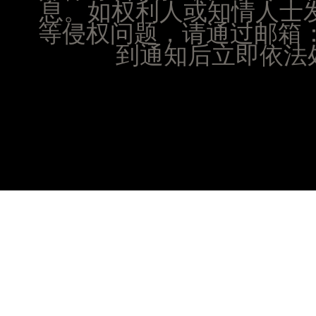
息。如权利人或知情人士
江西省南昌市红谷滩新区红谷中大道998号绿地双子
等侵权问题，请通过邮箱：25
江西省萍乡市安源区萍安北大道与康庄路交叉口腕
江西省上饶市信州区滨江西路腕表时光售后服务中
到通知后立即依法处
江西省新余市渝水区北湖西路腕表时光售后服务中
江西省宜春市袁州区中山中路腕表时光售后服务中
江西省鹰潭市月湖区胜利东路腕表时光售后服务中
山东省德州市德城区东风中路腕表时光售后服务中
山东省东营市东营区济南路腕表时光售后服务中心
山东省济南市历下区经十路11111号华润中心写字
山东省济宁市任城区太白楼路腕表时光售后服务中
山东省莱芜市文化南路8号银座商城名表维修一楼
山东省临沂市兰山区解放路腕表时光售后服务中心
山东省日照市东港区烟台路腕表时光售后服务中心
山东省泰安市泰山区财源街道泰山大街腕表时光售
山东省威海市环翠区新威海路89号振华商厦一楼名
山东省潍坊市奎文区东风东街腕表时光售后服务中