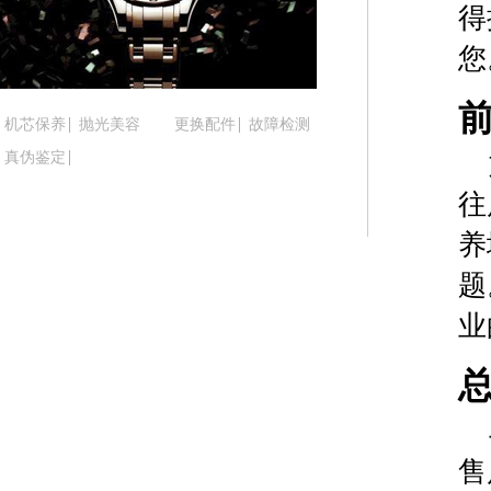
吉林省四平市铁东区紫气大路与南九经街交汇处腕
得
吉林省松原市宁江区五环大街腕表时光售后服务中
您
吉林省通化市东昌区环通乡江南大街腕表时光售后
吉林省延边市延吉市解放路腕表时光售后服务中心
机芯保养
抛光美容
更换配件
故障检测
辽宁省鞍山市铁东区站前街腕表时光售后服务中心
真伪鉴定
辽宁省本溪市平山区胜利路腕表时光售后服务中心
辽宁省朝阳市双塔区新华路腕表时光售后服务中心
往
辽宁省丹东市振兴区七经街腕表时光售后服务中心
养
辽宁省抚顺市新抚区东一路腕表时光售后服务中心
题
辽宁省阜新市海州区解放大街腕表时光售后服务中
辽宁省葫芦岛市连山区中央路腕表时光售后服务中
业
辽宁省锦州市古塔区中央大街腕表时光售后服务中
辽宁省辽阳市白塔区新运大街腕表时光售后服务中
辽宁省盘锦市兴隆台区石油大街腕表时光售后服务
辽宁省铁岭市银州区南马路腕表时光售后服务中心
售
辽宁省营口市站前区市府路与渤海大街交叉口腕表