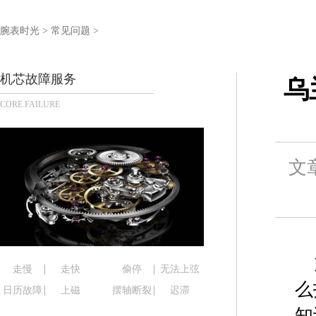
盐城市盐都区世纪大道5号盐城金融城写字楼1号楼16
泰州市海陵区永定东路399号置地商务中心东塔写字
腕表时光
>
常见问题
>
宁波市江北区大闸南路500号来福士广场办公楼20层
杭州市上城区钱江路1366号华润大厦写字楼A座5层5
机芯故障服务
乌
金华市金东区东市南街777号金华万达广场写字楼4号
CORE FAILURE
绍兴市越城区胜利东路379号世茂天际中心写字楼8
嘉兴市南湖区广益路705号嘉兴世界贸易中心写字楼A
南昌市红谷滩新区红谷中大道998号绿地双子塔（中
文
济南市历下区经十路11111号华润中心写字楼（万象
广州市天河区天河路230号万菱汇国际中心写字楼A
广州市越秀区环市东路371-375号世界贸易中心大
深圳市罗湖区深南东路5001号华润大厦写字楼17层
惠州市惠城区江北文昌一路7号华贸大厦写字楼1座3
厦门市思明区湖滨东路95号华润大厦写字楼B座11层
走慢
走快
偷停
无法上弦
福州市鼓楼区五四路128-1号恒力城写字楼15层0
么
日历故障
上磁
摆轴断裂
迟滞
成都市锦江区人民东路6号SAC东原中心写字楼24层
知