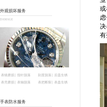
沈阳市沈河区中街路137号亨得利名表服务中心（
或
沈阳市沈河区中街路83号亨得利名表服务中心（品
外观损坏服务
乌鲁木齐市天山区红山路26号时代广场（CCMALL）
虑
DAMAGE
温州市鹿城区锦绣路1067号置信广场10层1015室
决
哈尔滨市道里区友谊西路600号富力中心T2座写字楼
有
大连市中山区人民路15号国际金融大厦7层G室（
佛山市禅城区季华五路57号万科金融中心C座12层1
东莞市东城街道鸿福东路1号民盈国贸中心T1写字楼
无锡市梁溪区人民中路139号恒隆广场写字楼1座11
南通市崇川区工农路57号圆融广场写字楼16层160
苏州市苏州工业园区星港街199号苏州中心办公楼C
表镜磨损
指针脱落
刻度脱落
后盖生锈
武汉市江汉区解放大道686号世界贸易大厦38层09
表壳磨损
表轴脱落
表把断裂
表盘生锈
南宁市青秀区金湖路59号地王大厦12楼1224室（
合肥市蜀山区潜山路111号万象城华润大厦B座12楼
泉州市丰泽区宝洲路729号浦西万达中心写字楼A座
手表防水服务
青岛市南区山东路6号华润大厦B座22层04室（需