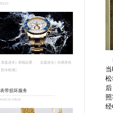
烟台市芝罘区胜利路139号万达金融中心A座907
INLET
长春市朝阳区西安大路727号中银大厦A座(旺进大厦
贵阳市南明区都司高架桥路33号亨特国际金融中心1
昆明市盘龙区北京路928号同德昆明广场写字楼10
石家庄市长安区中山东路39号勒泰中心写字楼B座1
西安市碑林区南关正街88号华侨城长安国际中心E座
海口市龙华区金贸东路5号海口华润大厦B座17层17
唐山市路南区新华东道100号万达广场写字楼A座10
台州市椒江区东海大道1800号腾达中心东1幢20楼2
表盘进水
表镜起雾
后盖进水
生锈变色
内蒙古自治区呼和浩特市玉泉区大学西街70号华润万
当
防水检测
甘肃省兰州市七里河区西津西路16号兰州中心写字楼
松
重庆市解放碑渝中区民权路28号英利国际金融中心写
后
黑龙江省大庆市萨尔图区会战大街腕表时光售后服
表带损坏服务
黑龙江省鹤岗市向阳区红军路腕表时光售后服务中
照
WATCH STRAP
黑龙江省黑河市爱辉区中央街腕表时光售后服务中
经
黑龙江省鸡西市鸡冠区红军路腕表时光售后服务中