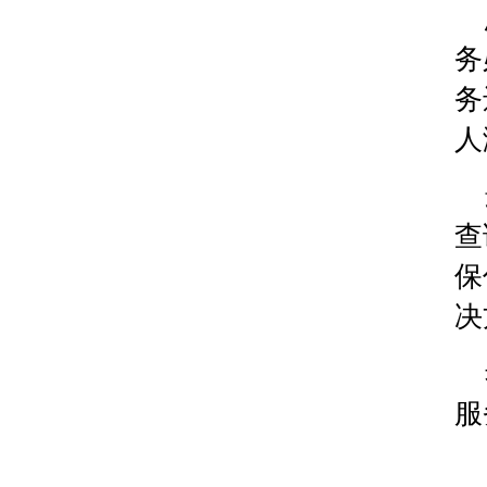
河北省保定市竞秀区朝阳北大街北国先天下腕表时
内蒙古自治区阿拉善盟市左旗土尔扈特大街腕表时
务
内蒙古自治区巴彦淖尔市临河区新华街腕表时光售
务
内蒙古自治区包头市青山区幸福路甲3号王府井百
内蒙古自治区赤峰市红山区哈达街腕表时光售后服
人
内蒙古自治区鄂尔多斯市东胜区伊金霍洛街腕表时
内蒙古自治区呼伦贝尔市海拉尔区中央街腕表时光
内蒙古自治区通辽市科尔沁区明仁大街腕表时光售
查
内蒙古自治区乌海市海勃湾区人民南路腕表时光售
保
内蒙古自治区乌兰察布市集宁区恩和大街腕表时光
决
内蒙古自治区锡林郭勒盟市锡林浩特市光明街与额
内蒙古自治区兴安盟市乌兰浩特市兴安大街腕表时
山西省大同市平城区迎宾街腕表时光售后服务中心
山西省晋城市城区黄华街腕表时光售后服务中心（
服
山西省晋中市榆次区顺城街腕表时光售后服务中心
山西省临汾市尧都区解放路腕表时光售后服务中心