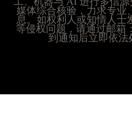
工、机器与 AI 进行多
江西省宜春市袁州区中山中路腕表时光售后服务中
媒体综合核验，力求专业
江西省鹰潭市月湖区胜利东路腕表时光售后服务中
息。如权利人或知情人士
山东省德州市德城区东风中路腕表时光售后服务中
等侵权问题，请通过邮箱：25
山东省东营市东营区济南路腕表时光售后服务中心
到通知后立即依法处
山东省济南市历下区经十路11111号华润中心写字
山东省济宁市任城区太白楼路腕表时光售后服务中
山东省莱芜市文化南路8号银座商城名表维修一楼
山东省临沂市兰山区解放路腕表时光售后服务中心
山东省日照市东港区烟台路腕表时光售后服务中心
山东省泰安市泰山区财源街道泰山大街腕表时光售
山东省威海市环翠区新威海路89号振华商厦一楼名
山东省潍坊市奎文区东风东街腕表时光售后服务中
山东省枣庄市滕州市北辛路与善国路交叉口腕表时
山东省淄博市张店区金晶大道腕表时光售后服务中
上海市黄浦区南京东路299号宏伊国际广场写字楼8
上海市徐汇区虹桥路3号港汇中心2座37层3705