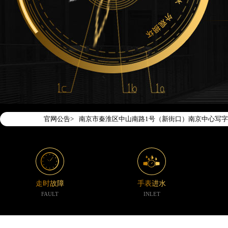
2026年7月腕表时光全国官方售后客户服务热线：400-1
腕表时光官方全国统一服务热线400-188-5020
2026年7月腕表时光售后服务中心最新网点地址：
北京市东城区东长安街1号东方广场写字楼W3座6层
北京市朝阳区建国门外大街甲6号华熙国际中心写字楼
天津市和平区赤峰道136号天津国际金融中心写字楼2
上海市徐汇区虹桥路3号港汇中心写字楼2座37层37
上海市黄浦区南京东路299号宏伊国际广场写字楼8
官网公告>
南京市秦淮区中山南路1号（新街口）南京中心写字楼
常州市新北区龙锦路1590号现代传媒中心写字楼5号
徐州市鼓楼区淮海东路29号苏宁广场IFC国际金融中
扬州市邗江区国展路29号星耀天地写字楼1号楼18层
盐城市盐都区世纪大道5号盐城金融城写字楼1号楼16
走时故障
手表进水
泰州市海陵区永定东路399号置地商务中心东塔写字
FAULT
INLET
宁波市江北区大闸南路500号来福士广场办公楼20层
杭州市上城区钱江路1366号华润大厦写字楼A座5层5