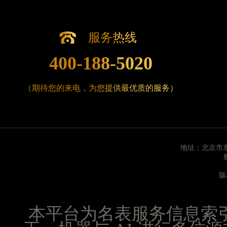
江苏省南京市秦淮区中山南路1号南京中心22层22-
江苏省宿迁市宿城区西湖路腕表时光售后服务中心
江苏省泰州市海陵区永定东路399号置地商务中心东
服务热线
江苏省徐州市鼓楼区淮海东路29号苏宁广场IFC国
400-188-5020
江苏省盐城市盐都区世纪大道5号盐城金融城写字楼1
江苏省扬州市邗江区国展路29号星耀天地写字楼1号
（期待您的来电，为您提供最优质的服务）
江苏省镇江市京口区中山东路腕表时光售后服务中
江西省抚州市临川区赣东大道腕表时光售后服务中
江西省赣州市章贡区文清路腕表时光售后服务中心
江西省吉安市吉州区井冈山大道腕表时光售后服务
江西省景德镇市珠山区珠山中路腕表时光售后服务
地址：北京市东
江西省九江市浔阳区浔阳路腕表时光售后服务中心
江西省南昌市红谷滩新区红谷中大道998号绿地双子
版
江西省萍乡市安源区萍安北大道与康庄路交叉口腕
江西省上饶市信州区滨江西路腕表时光售后服务中
本平台为名表服务信息索
江西省新余市渝水区北湖西路腕表时光售后服务中