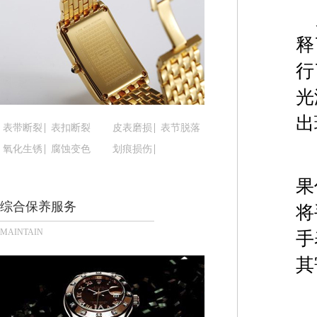
黑龙江省佳木斯市向阳区长安路腕表时光售后服务
黑龙江省牡丹江市东安区太平路腕表时光售后服务
释
黑龙江省七台河市桃山区大同街腕表时光售后服务
黑龙江省齐齐哈尔市龙沙区龙华路腕表时光售后服
行
黑龙江省双鸭山市尖山区新兴大街腕表时光售后服
光
黑龙江省绥化市北林区新华街与康庄路交叉口腕表
出
黑龙江省伊春市伊美区通河路腕表时光售后服务中
表带断裂
表扣断裂
皮表磨损
表节脱落
吉林省白城市洮北区明仁南街腕表时光售后服务中
氧化生锈
腐蚀变色
划痕损伤
吉林省白山市浑江区浑江大街腕表时光售后服务中
果
吉林省吉林市船营区河南街腕表时光售后服务中心
综合保养服务
吉林省辽源市龙山区人民大街腕表时光售后服务中
将
吉林省梅河口市新华街道梅河大街腕表时光售后服
MAINTAIN
手
吉林省四平市铁东区紫气大路与南九经街交汇处腕
其
吉林省松原市宁江区五环大街腕表时光售后服务中
吉林省通化市东昌区环通乡江南大街腕表时光售后
吉林省延边市延吉市解放路腕表时光售后服务中心