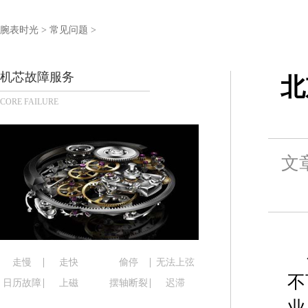
金华市金东区东市南街777号金华万达广场写字楼4号
绍兴市越城区胜利东路379号世茂天际中心写字楼8
腕表时光
>
常见问题
>
嘉兴市南湖区广益路705号嘉兴世界贸易中心写字楼A
南昌市红谷滩新区红谷中大道998号绿地双子塔（中
机芯故障服务
北
济南市历下区经十路11111号华润中心写字楼（万象
CORE FAILURE
广州市天河区天河路230号万菱汇国际中心写字楼A
广州市越秀区环市东路371-375号世界贸易中心大
深圳市罗湖区深南东路5001号华润大厦写字楼17层
文
惠州市惠城区江北文昌一路7号华贸大厦写字楼1座3
厦门市思明区湖滨东路95号华润大厦写字楼B座11层
福州市鼓楼区五四路128-1号恒力城写字楼15层0
成都市锦江区人民东路6号SAC东原中心写字楼24层
重庆市江北区观音桥步行街2号融恒时代广场写字楼9
长沙市芙蓉区定王台街道建湘路393号世茂环球金融
走慢
走快
偷停
无法上弦
郑州市二七区铭功路10号华润大厦写字楼29层290
不
日历故障
上磁
摆轴断裂
迟滞
太原市迎泽区解放路15号亨得利名表服务中心（品
业