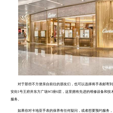
世茂环球金融中心写字楼（芙蓉广场）10层13室（需提前预约）
29层2905室（需提前预约）
服务中心（品牌授权店）3层整层（需提前预约）
表服务中心（品牌授权店）1层整层（需提前预约）
服务中心（品牌授权店）1层整层（需提前预约）
CCMALL）C座17层17-B（需提前预约）
0层1015室（需提前预约）
T2座写字楼29层03室（需提前预约）
7层G室（需提前预约）
C座12层1205室（需提前预约）
心T1写字楼9层907室（需提前预约）
字楼1座11层1104室（需提前预约）
对于那些不方便亲自前往的朋友们，也可以选择将手表邮寄到
16层1603室（需提前预约）
安街1号王府井东方广场W3座6层，这里拥有先进的维修设备和
中心办公楼C座22层08室（需提前预约）
服务。
大厦38层09室（需提前预约）
1224室（需提前预约）
如果你对卡地亚手表的保养有任何疑问，或者想要预约服务，