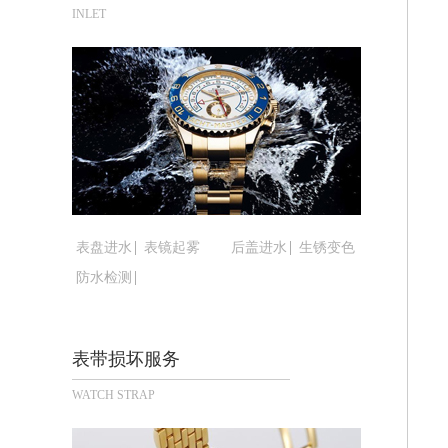
合肥市蜀山区潜山路111号万象城华润
INLET
泉州市丰泽区宝洲路729号浦西万达中
青岛市南区山东路6号华润大厦B座22
烟台市芝罘区胜利路139号万达金融中
长春市朝阳区西安大路727号中银大厦A
贵阳市南明区都司高架桥路33号亨特国
昆明市盘龙区北京路928号同德昆明广
石家庄市长安区中山东路39号勒泰中心
西安市碑林区南关正街88号华侨城长安
表盘进水
表镜起雾
后盖进水
生锈变色
海口市龙华区金贸东路5号海口华润大厦
防水检测
唐山市路南区新华东道100号万达广场写
台州市椒江区东海大道1800号腾达中心
内蒙古自治区呼和浩特市玉泉区大学西街
表带损坏服务
甘肃省兰州市七里河区西津西路16号兰
WATCH STRAP
重庆市解放碑渝中区民权路28号英利国
黑龙江省大庆市萨尔图区会战大街腕表