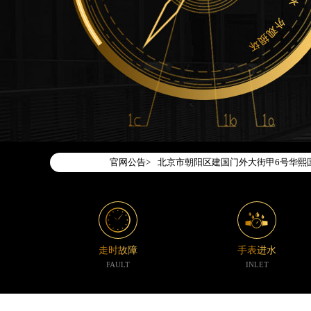
2026年7月腕表时光中国区售后服务
2026年7月腕表时光全国官方售后客户服务热
腕表时光官方全国统一服务热线400-1
2026年7月腕表时光售后服务中心最
北京市东城区东长安街1号东方广场写字
北京市朝阳区建国门外大街甲6号华熙国
官网公告>
天津市和平区赤峰道136号天津国际金融
上海市徐汇区虹桥路3号港汇中心写字楼2
上海市黄浦区南京东路299号宏伊国际
南京市秦淮区中山南路1号（新街口）南
常州市新北区龙锦路1590号现代传媒中
走时故障
手表进水
徐州市鼓楼区淮海东路29号苏宁广场IF
FAULT
INLET
扬州市邗江区国展路29号星耀天地写字楼
盐城市盐都区世纪大道5号盐城金融城写