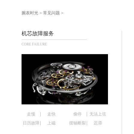
泰州市海陵区永定东路399号置地商务
宁波市江北区大闸南路500号来福士广场
腕表时光
>
常见问题
>
杭州市上城区钱江路1366号华润大厦写
金华市金东区东市南街777号金华万达广
机芯故障服务
绍兴市越城区胜利东路379号世茂天际
CORE FAILURE
嘉兴市南湖区广益路705号嘉兴世界贸易
南昌市红谷滩新区红谷中大道998号绿
济南市历下区经十路11111号华润中心
广州市天河区天河路230号万菱汇国际
广州市越秀区环市东路371-375号世
深圳市罗湖区深南东路5001号华润大厦
惠州市惠城区江北文昌一路7号华贸大厦
厦门市思明区湖滨东路95号华润大厦写字
福州市鼓楼区五四路128-1号恒力城写
走慢
走快
偷停
无法上弦
成都市锦江区人民东路6号SAC东原中心
日历故障
上磁
摆轴断裂
迟滞
重庆市江北区观音桥步行街2号融恒时代