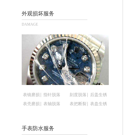
长沙市芙蓉区定王台街道建湘路393号
郑州市二七区铭功路10号华润大厦写字楼
外观损坏服务
太原市迎泽区解放路15号亨得利名表
DAMAGE
沈阳市沈河区中街路137号亨得利名
沈阳市沈河区中街路83号亨得利名表
乌鲁木齐市天山区红山路26号时代广场（
温州市鹿城区锦绣路1067号置信广场1
哈尔滨市道里区友谊西路600号富力中心
大连市中山区人民路15号国际金融大厦
佛山市禅城区季华五路57号万科金融中心
东莞市东城街道鸿福东路1号民盈国贸中
表镜磨损
指针脱落
刻度脱落
后盖生锈
无锡市梁溪区人民中路139号恒隆广场写
表壳磨损
表轴脱落
表把断裂
表盘生锈
南通市崇川区工农路57号圆融广场写字楼
苏州市苏州工业园区星港街199号苏州
武汉市江汉区解放大道686号世界贸易
手表防水服务
南宁市青秀区金湖路59号地王大厦12楼