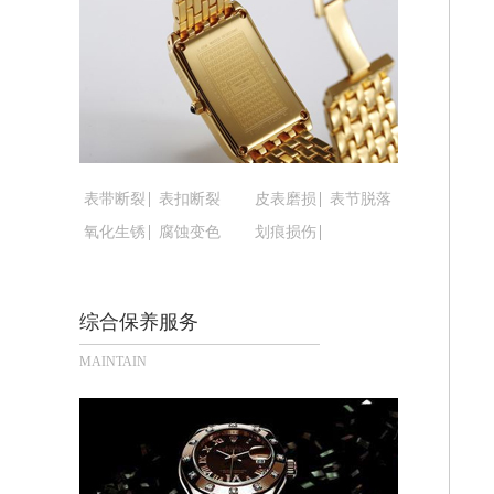
黑龙江省鹤岗市向阳区红军路腕表时光
黑龙江省黑河市爱辉区中央街腕表时光
黑龙江省鸡西市鸡冠区红军路腕表时光
黑龙江省佳木斯市向阳区长安路腕表时
黑龙江省牡丹江市东安区太平路腕表时
黑龙江省七台河市桃山区大同街腕表时
黑龙江省齐齐哈尔市龙沙区龙华路腕表
表带断裂
表扣断裂
皮表磨损
表节脱落
黑龙江省双鸭山市尖山区新兴大街腕表
氧化生锈
腐蚀变色
划痕损伤
黑龙江省绥化市北林区新华街与康庄路
黑龙江省伊春市伊美区通河路腕表时光
综合保养服务
吉林省白城市洮北区明仁南街腕表时光
吉林省白山市浑江区浑江大街腕表时光
MAINTAIN
吉林省吉林市船营区河南街腕表时光售
吉林省辽源市龙山区人民大街腕表时光
吉林省梅河口市新华街道梅河大街腕表
吉林省四平市铁东区紫气大路与南九经