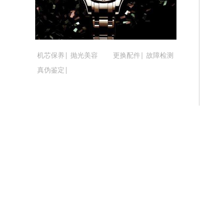
吉林省松原市宁江区五环大街腕表时光
吉林省通化市东昌区环通乡江南大街腕
吉林省延边市延吉市解放路腕表时光售
辽宁省鞍山市铁东区站前街腕表时光售
机芯保养
抛光美容
更换配件
故障检测
辽宁省本溪市平山区胜利路腕表时光售
真伪鉴定
辽宁省朝阳市双塔区新华路腕表时光售
辽宁省丹东市振兴区七经街腕表时光售
辽宁省抚顺市新抚区东一路腕表时光售
辽宁省阜新市海州区解放大街腕表时光
辽宁省葫芦岛市连山区中央路腕表时光
辽宁省锦州市古塔区中央大街腕表时光
辽宁省辽阳市白塔区新运大街腕表时光
辽宁省盘锦市兴隆台区石油大街腕表时
辽宁省铁岭市银州区南马路腕表时光售
辽宁省营口市站前区市府路与渤海大街
辽宁省沈阳市沈河区中街路137号亨