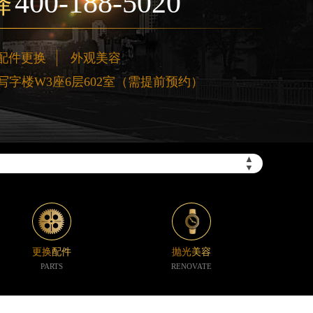
400-188-5020
择
配件更换
外观美容
字楼W3座6层602室（需提前预约）
”）
▲
▼
更换配件
抛光美容
PARTS
RENOVATE