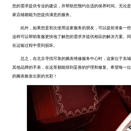
大厦B座12楼03室（需提前预约）
您的需求提供专业的建议，并帮助您预约合适的保养时间。无论是
心写字楼A座7楼709室（需提前预约）
家店铺都能为您提供满意的服务。
层04室（需提前预约）
心A座907室（需提前预约）
此外，如果您是初次使用这家服务的朋友，可以提前准备一些
座(旺进大厦)18层09室（需提前预约）
这样可以帮助客服更快地了解您的需求并提供相应的解决方案。同
际金融中心14楼14D（需提前预约）
在运输过程中受到损坏。
场写字楼10层06室（需提前预约）
总之，在北京寻找可靠的腕表维修服务中心时，这家位于东城
写字楼B座13层07室（需提前预约）
其他品牌的手表，在这里都能得到妥善的护理和修复。希望每一位
国际中心E座6楼10室（需提前预约）
的腕表焕发出新的光彩！
B座17层1707室（需提前预约）
字楼A座10层1002室（需提前预约）
东1幢20楼2002室（需提前预约）
70号华润万象城写字楼（鄂尔多斯大厦）23层2326室（需提前预约）
州中心写字楼21层2102室（需提前预约）
际金融中心写字楼20层01室（需提前预约）
时光售后服务中心（需提前预约）