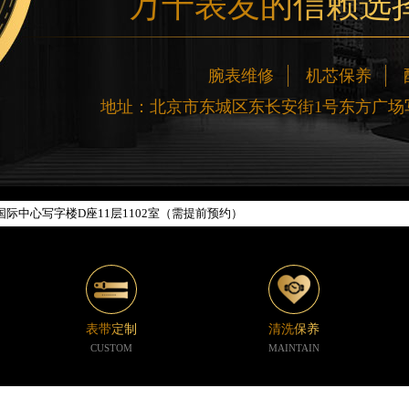
万千表友的信赖选
网络优化升级公告
腕表维修
机芯保养
线：400-188-5020
地址：北京市东城区东长安街1号东方广场写
88-5020，服务覆盖中国大陆、香港、澳门、台湾全部区域（非大陆需加拨“+86
新网点地址：
楼W3座6层602室（需提前预约）
际中心写字楼D座11层1102室（需提前预约）
中心写字楼26层2603室（需提前预约）
座37层3705室（需提前预约）
广场写字楼8层806室（需提前预约）
京中心写字楼22层C1-1室（需提前预约）
心写字楼5号楼10层1008室（需提前预约）
表带定制
清洗保养
C国际金融中心写字楼35层3508室（需提前预约）
CUSTOM
MAINTAIN
1号楼18层1803室（需提前预约）
字楼1号楼16层1604室（需提前预约）