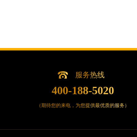
辽宁省沈阳市沈河区中街路83号亨得
北京市朝阳区建国门外大街甲6号华熙国
北京市东城区东长安街1号王府井东方广
河北省保定市竞秀区朝阳北大街北国先
内蒙古自治区阿拉善盟市左旗土尔扈特
内蒙古自治区巴彦淖尔市临河区新华街
内蒙古自治区包头市青山区幸福路甲3
内蒙古自治区赤峰市红山区哈达街腕表
内蒙古自治区鄂尔多斯市东胜区伊金霍
服务热线
内蒙古自治区呼伦贝尔市海拉尔区中央
400-188-5020
内蒙古自治区通辽市科尔沁区明仁大街
内蒙古自治区乌海市海勃湾区人民南路
（期待您的来电，为您提供最优质的服务）
内蒙古自治区乌兰察布市集宁区恩和大
内蒙古自治区锡林郭勒盟市锡林浩特市
内蒙古自治区兴安盟市乌兰浩特市兴安
山西省大同市平城区迎宾街腕表时光售