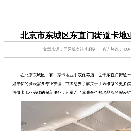
中心东塔写字楼（华润万象城）17层1706室（需提前预约）
办公楼20层2009室（需提前预约）
字楼A座5层503-5室（需提前预约）
场写字楼4号楼22层2209室（需提前预约）
北京市东城区东直门街道卡地
中心写字楼8层805室（需提前预约）
中心写字楼A座13层1304室（需提前预约）
文章来源：国际腕表维修服务
咨询热线：
400-
地双子塔（中央广场）A1座办公楼14层07室（需提前预约）
写字楼（万象城）15层1508室（需提前预约）
中心写字楼A塔7层704室（需提前预约）
在北京东城区，有一家
卡地亚
手表保养店，位于东直门街道附
界贸易中心大厦南塔写字楼15层07室（需提前预约）
如果你的爱表需要专业护理，或者想要了解关于手表维修的更多信
写字楼17层1701室（需提前预约）
提供卡地亚品牌的保养服务，还覆盖了其他多个知名品牌的腕表维
写字楼1座30层05室（需提前预约）
楼B座11层1104室（需提前预约）
字楼15层03室（需提前预约）
写字楼24层2406B室（需提前预约）
广场写字楼9层902室（需提前预约）