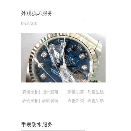
大连市中山区人民路15号国际金融大厦
佛山市禅城区季华五路57号万科金融中心
外观损坏服务
东莞市东城街道鸿福东路1号民盈国贸中
DAMAGE
无锡市梁溪区人民中路139号恒隆广场写
南通市崇川区工农路57号圆融广场写字楼
苏州市苏州工业园区星港街199号苏州
武汉市江汉区解放大道686号世界贸易
南宁市青秀区金湖路59号地王大厦12楼
合肥市蜀山区潜山路111号万象城华润
泉州市丰泽区宝洲路729号浦西万达中
青岛市南区山东路6号华润大厦B座22
表镜磨损
指针脱落
刻度脱落
后盖生锈
烟台市芝罘区胜利路139号万达金融中
表壳磨损
表轴脱落
表把断裂
表盘生锈
长春市朝阳区西安大路727号中银大厦A
贵阳市南明区都司高架桥路33号亨特国
昆明市盘龙区北京路928号同德昆明广
手表防水服务
石家庄市长安区中山东路39号勒泰中心