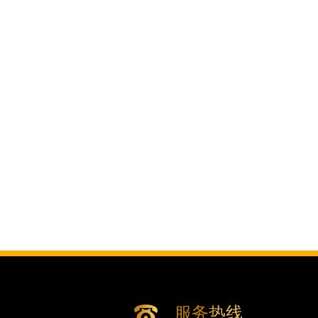
内蒙古自治区鄂尔多斯市东胜区伊金霍
内蒙古自治区呼伦贝尔市海拉尔区中央
内蒙古自治区通辽市科尔沁区明仁大街
内蒙古自治区乌海市海勃湾区人民南路
内蒙古自治区乌兰察布市集宁区恩和大
内蒙古自治区锡林郭勒盟市锡林浩特市
内蒙古自治区兴安盟市乌兰浩特市兴安
山西省大同市平城区迎宾街腕表时光售
山西省晋城市城区黄华街腕表时光售后
山西省晋中市榆次区顺城街腕表时光售
山西省临汾市尧都区解放路腕表时光售
山西省吕梁市离石区永宁中路与建设街
山西省朔州市朔城区怡西路与鄯阳西街
山西省忻州市忻府区和平东街与七一南
山西省阳泉市郊区平阳东街与新城大道
山西省运城市盐湖区河东街腕表时光售
服务热线