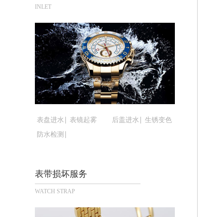
西安市碑林区南关正街88号华侨城长安
INLET
海口市龙华区金贸东路5号海口华润大厦
唐山市路南区新华东道100号万达广场写
台州市椒江区东海大道1800号腾达中心
内蒙古自治区呼和浩特市玉泉区大学西街
甘肃省兰州市七里河区西津西路16号兰
重庆市解放碑渝中区民权路28号英利国
黑龙江省大庆市萨尔图区会战大街腕表
黑龙江省鹤岗市向阳区红军路腕表时光
表盘进水
表镜起雾
后盖进水
生锈变色
黑龙江省黑河市爱辉区中央街腕表时光
防水检测
黑龙江省鸡西市鸡冠区红军路腕表时光
黑龙江省佳木斯市向阳区长安路腕表时
黑龙江省牡丹江市东安区太平路腕表时
表带损坏服务
黑龙江省七台河市桃山区大同街腕表时
WATCH STRAP
黑龙江省齐齐哈尔市龙沙区龙华路腕表
黑龙江省双鸭山市尖山区新兴大街腕表