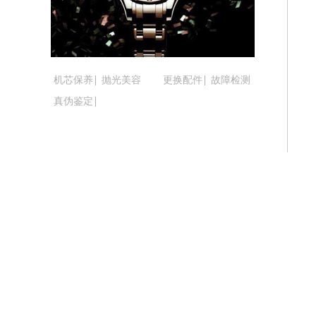
辽宁省阜新市海州区解放大街腕表时光
辽宁省葫芦岛市连山区中央路腕表时光
辽宁省锦州市古塔区中央大街腕表时光
辽宁省辽阳市白塔区新运大街腕表时光
机芯保养
抛光美容
更换配件
故障检测
辽宁省盘锦市兴隆台区石油大街腕表时
真伪鉴定
辽宁省铁岭市银州区南马路腕表时光售
辽宁省营口市站前区市府路与渤海大街
辽宁省沈阳市沈河区中街路137号亨
辽宁省沈阳市沈河区中街路83号亨得
北京市朝阳区建国门外大街甲6号华熙国
北京市东城区东长安街1号王府井东方广
河北省保定市竞秀区朝阳北大街北国先
内蒙古自治区阿拉善盟市左旗土尔扈特
内蒙古自治区巴彦淖尔市临河区新华街
内蒙古自治区包头市青山区幸福路甲3
内蒙古自治区赤峰市红山区哈达街腕表