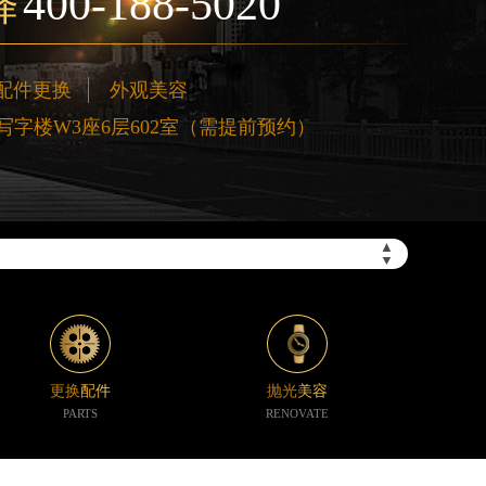
400-188-5020
择
配件更换
外观美容
字楼W3座6层602室（需提前预约）
▲
▼
更换配件
抛光美容
PARTS
RENOVATE