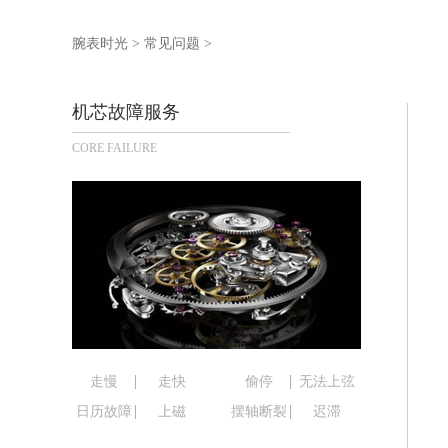
广州市天河区天河路230号万菱汇国际
广州市越秀区环市东路371-375号世
腕表时光
>
常见问题
>
深圳市罗湖区深南东路5001号华润大厦
惠州市惠城区江北文昌一路7号华贸大厦
机芯故障服务
厦门市思明区湖滨东路95号华润大厦写字
CORE FAILURE
福州市鼓楼区五四路128-1号恒力城写
成都市锦江区人民东路6号SAC东原中心
重庆市江北区观音桥步行街2号融恒时代
长沙市芙蓉区定王台街道建湘路393号
郑州市二七区铭功路10号华润大厦写字楼
太原市迎泽区解放路15号亨得利名表
沈阳市沈河区中街路137号亨得利名
沈阳市沈河区中街路83号亨得利名表
乌鲁木齐市天山区红山路26号时代广场（
走慢
走快
偷停
无法上弦
温州市鹿城区锦绣路1067号置信广场1
日历故障
上磁
摆轴断裂
迟滞
哈尔滨市道里区友谊西路600号富力中心