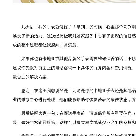
交叉口腕表时光售后服务中心（需提前预约）
售后服务中心（需提前预约）
售后服务中心（需提前预约）
几天后，我的手表就修好了！拿到手的时候，心里那个高兴啊
售后服务中心（需提前预约）
焕发了新的活力。这次经历让我对这家服务中心有了更深的信任感
后服务中心（需提前预约）
成的整个过程都让我感到非常满意。
售后服务中心（需提前预约）
时光售后服务中心（需提前预约）
如果你也有卡地亚或其他品牌的手表需要维修保养的话，不妨
街交汇处腕表时光售后服务中心（需提前预约）
建议你先拨打页面上的电话咨询一下具体的服务内容和费用情况。
售后服务中心（需提前预约）
最合适的解决方案。
表时光售后服务中心（需提前预约）
后服务中心（需提前预约）
总之，在这里我想说的是：无论是你的卡地亚手表还是其他品
后服务中心（需提前预约）
业的维修中心进行处理。他们能够帮助你恢复爱表的最佳状态，并
后服务中心（需提前预约）
最后提醒大家一句：在寄送手表前，请确保将所有重要信息（
后服务中心（需提前预约）
后服务中心（需提前预约）
装上做好防水防震措施。这样可以最大程度地减少不必要的麻烦和
后服务中心（需提前预约）