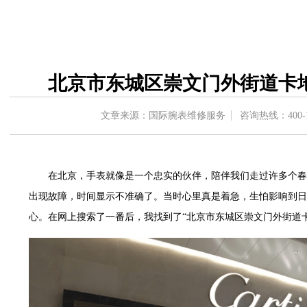
中心写字楼A塔7层704室（需提前预约）
界贸易中心大厦南塔写字楼15层07室（需提前预约）
写字楼17层1701室（需提前预约）
写字楼1座30层05室（需提前预约）
北京市东城区崇文门外街道卡
楼B座11层1104室（需提前预约）
字楼15层03室（需提前预约）
文章来源：国际腕表维修服务
咨询热线：
400-
写字楼24层2406B室（需提前预约）
广场写字楼9层902室（需提前预约）
世茂环球金融中心写字楼（芙蓉广场）10层13室（需提前预约）
在北京，手表就像是一个忠实的伙伴，陪伴我们走过许多个春
29层2905室（需提前预约）
出现故障，时间显示不准确了。当时心里真是着急，生怕影响到日
服务中心（品牌授权店）3层整层（需提前预约）
心。在网上搜索了一番后，我找到了“北京市东城区崇文门外街道
表服务中心（品牌授权店）1层整层（需提前预约）
服务中心（品牌授权店）1层整层（需提前预约）
CCMALL）C座17层17-B（需提前预约）
0层1015室（需提前预约）
T2座写字楼29层03室（需提前预约）