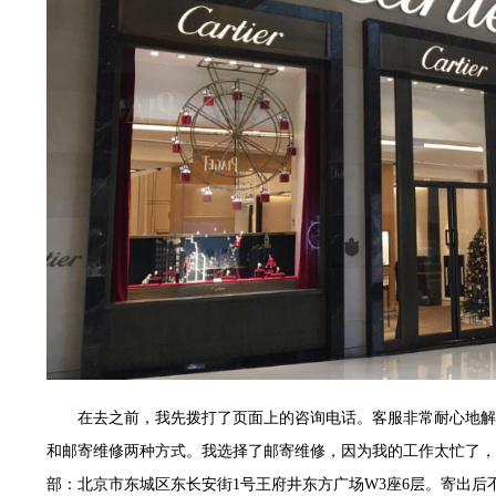
7层G室（需提前预约）
C座12层1205室（需提前预约）
心T1写字楼9层907室（需提前预约）
字楼1座11层1104室（需提前预约）
16层1603室（需提前预约）
中心办公楼C座22层08室（需提前预约）
大厦38层09室（需提前预约）
1224室（需提前预约）
大厦B座12楼03室（需提前预约）
心写字楼A座7楼709室（需提前预约）
层04室（需提前预约）
心A座907室（需提前预约）
座(旺进大厦)18层09室（需提前预约）
际金融中心14楼14D（需提前预约）
在去之前，我先拨打了页面上的咨询电话。客服非常耐心地解
场写字楼10层06室（需提前预约）
和邮寄维修两种方式。我选择了邮寄维修，因为我的工作太忙了，
写字楼B座13层07室（需提前预约）
部：北京市东城区东长安街1号王府井东方广场W3座6层。寄出