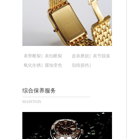
黑龙江省绥化市北林区新华街与康庄路
黑龙江省伊春市伊美区通河路腕表时光
吉林省白城市洮北区明仁南街腕表时光
吉林省白山市浑江区浑江大街腕表时光
吉林省吉林市船营区河南街腕表时光售
吉林省辽源市龙山区人民大街腕表时光
吉林省梅河口市新华街道梅河大街腕表
表带断裂
表扣断裂
皮表磨损
表节脱落
吉林省四平市铁东区紫气大路与南九经
氧化生锈
腐蚀变色
划痕损伤
吉林省松原市宁江区五环大街腕表时光
吉林省通化市东昌区环通乡江南大街腕
综合保养服务
吉林省延边市延吉市解放路腕表时光售
辽宁省鞍山市铁东区站前街腕表时光售
MAINTAIN
辽宁省本溪市平山区胜利路腕表时光售
辽宁省朝阳市双塔区新华路腕表时光售
辽宁省丹东市振兴区七经街腕表时光售
辽宁省抚顺市新抚区东一路腕表时光售