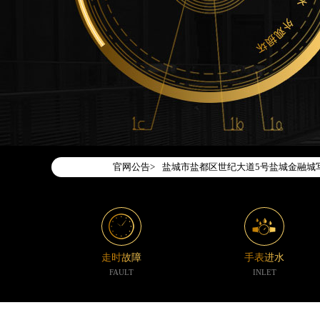
天津市和平区赤峰道136号天津国际金融
上海市徐汇区虹桥路3号港汇中心写字楼2
上海市黄浦区南京东路299号宏伊国际
南京市秦淮区中山南路1号（新街口）南
常州市新北区龙锦路1590号现代传媒中
徐州市鼓楼区淮海东路29号苏宁广场IF
扬州市邗江区国展路29号星耀天地写字楼
盐城市盐都区世纪大道5号盐城金融城写
官网公告>
泰州市海陵区永定东路399号置地商务
宁波市江北区大闸南路500号来福士广场
杭州市上城区钱江路1366号华润大厦写
金华市金东区东市南街777号金华万达广
绍兴市越城区胜利东路379号世茂天际
走时故障
手表进水
嘉兴市南湖区广益路705号嘉兴世界贸易
FAULT
INLET
南昌市红谷滩新区红谷中大道998号绿
济南市历下区经十路11111号华润中心