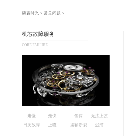
泰州市海陵区永定东路399号置地商务
宁波市江北区大闸南路500号来福士广场
腕表时光
>
常见问题
>
杭州市上城区钱江路1366号华润大厦写
金华市金东区东市南街777号金华万达广
机芯故障服务
绍兴市越城区胜利东路379号世茂天际
CORE FAILURE
嘉兴市南湖区广益路705号嘉兴世界贸易
南昌市红谷滩新区红谷中大道998号绿
济南市历下区经十路11111号华润中心
广州市天河区天河路230号万菱汇国际
广州市越秀区环市东路371-375号世
深圳市罗湖区深南东路5001号华润大厦
惠州市惠城区江北文昌一路7号华贸大厦
厦门市思明区湖滨东路95号华润大厦写字
福州市鼓楼区五四路128-1号恒力城写
走慢
走快
偷停
无法上弦
成都市锦江区人民东路6号SAC东原中心
日历故障
上磁
摆轴断裂
迟滞
重庆市江北区观音桥步行街2号融恒时代