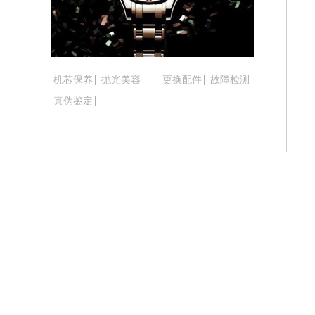
吉林省松原市宁江区五环大街腕表时光
吉林省通化市东昌区环通乡江南大街腕
吉林省延边市延吉市解放路腕表时光售
辽宁省鞍山市铁东区站前街腕表时光售
机芯保养
抛光美容
更换配件
故障检测
辽宁省本溪市平山区胜利路腕表时光售
真伪鉴定
辽宁省朝阳市双塔区新华路腕表时光售
辽宁省丹东市振兴区七经街腕表时光售
辽宁省抚顺市新抚区东一路腕表时光售
辽宁省阜新市海州区解放大街腕表时光
辽宁省葫芦岛市连山区中央路腕表时光
辽宁省锦州市古塔区中央大街腕表时光
辽宁省辽阳市白塔区新运大街腕表时光
辽宁省盘锦市兴隆台区石油大街腕表时
辽宁省铁岭市银州区南马路腕表时光售
辽宁省营口市站前区市府路与渤海大街
辽宁省沈阳市沈河区中街路137号亨