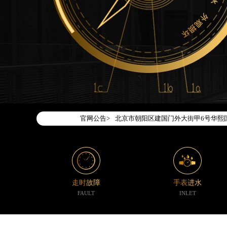
2026年7月腕表时光中国区售后服务
2026年7月腕表时光全国官方售后客户服务热
腕表时光官方全国统一服务热线400-1
2026年7月腕表时光售后服务中心最
北京市东城区东长安街1号东方广场写字
北京市朝阳区建国门外大街甲6号华熙国
官网公告>
天津市和平区赤峰道136号天津国际金融
上海市徐汇区虹桥路3号港汇中心写字楼2
上海市黄浦区南京东路299号宏伊国际
南京市秦淮区中山南路1号（新街口）南
常州市新北区龙锦路1590号现代传媒中
走时故障
手表进水
徐州市鼓楼区淮海东路29号苏宁广场IF
FAULT
INLET
扬州市邗江区国展路29号星耀天地写字楼
盐城市盐都区世纪大道5号盐城金融城写