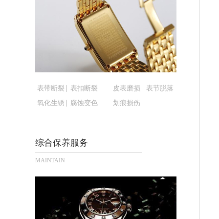
黑龙江省鹤岗市向阳区红军路腕表时光
黑龙江省黑河市爱辉区中央街腕表时光
黑龙江省鸡西市鸡冠区红军路腕表时光
黑龙江省佳木斯市向阳区长安路腕表时
黑龙江省牡丹江市东安区太平路腕表时
黑龙江省七台河市桃山区大同街腕表时
黑龙江省齐齐哈尔市龙沙区龙华路腕表
表带断裂
表扣断裂
皮表磨损
表节脱落
黑龙江省双鸭山市尖山区新兴大街腕表
氧化生锈
腐蚀变色
划痕损伤
黑龙江省绥化市北林区新华街与康庄路
黑龙江省伊春市伊美区通河路腕表时光
综合保养服务
吉林省白城市洮北区明仁南街腕表时光
吉林省白山市浑江区浑江大街腕表时光
MAINTAIN
吉林省吉林市船营区河南街腕表时光售
吉林省辽源市龙山区人民大街腕表时光
吉林省梅河口市新华街道梅河大街腕表
吉林省四平市铁东区紫气大路与南九经