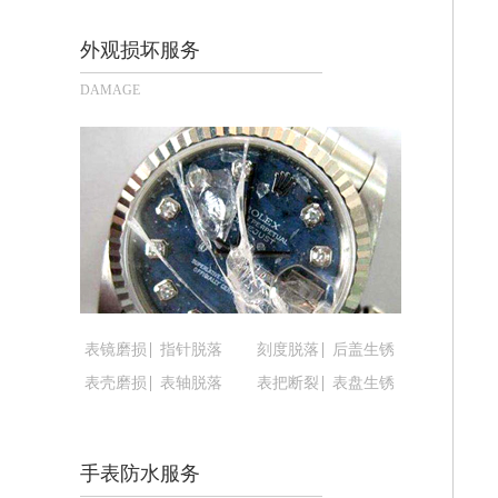
长沙市芙蓉区定王台街道建湘路393号
郑州市二七区铭功路10号华润大厦写字楼
外观损坏服务
太原市迎泽区解放路15号亨得利名表
DAMAGE
沈阳市沈河区中街路137号亨得利名
沈阳市沈河区中街路83号亨得利名表
乌鲁木齐市天山区红山路26号时代广场（
温州市鹿城区锦绣路1067号置信广场1
哈尔滨市道里区友谊西路600号富力中心
大连市中山区人民路15号国际金融大厦
佛山市禅城区季华五路57号万科金融中心
东莞市东城街道鸿福东路1号民盈国贸中
表镜磨损
指针脱落
刻度脱落
后盖生锈
无锡市梁溪区人民中路139号恒隆广场写
表壳磨损
表轴脱落
表把断裂
表盘生锈
南通市崇川区工农路57号圆融广场写字楼
苏州市苏州工业园区星港街199号苏州
武汉市江汉区解放大道686号世界贸易
手表防水服务
南宁市青秀区金湖路59号地王大厦12楼