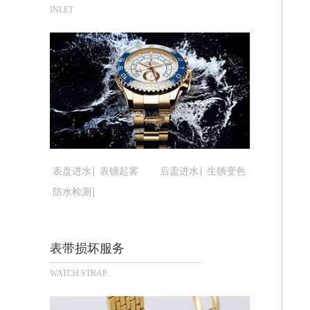
合肥市蜀山区潜山路111号万象城华润
INLET
泉州市丰泽区宝洲路729号浦西万达中
青岛市南区山东路6号华润大厦B座22
烟台市芝罘区胜利路139号万达金融中
长春市朝阳区西安大路727号中银大厦A
贵阳市南明区都司高架桥路33号亨特国
昆明市盘龙区北京路928号同德昆明广
石家庄市长安区中山东路39号勒泰中心
西安市碑林区南关正街88号华侨城长安
表盘进水
表镜起雾
后盖进水
生锈变色
海口市龙华区金贸东路5号海口华润大厦
防水检测
唐山市路南区新华东道100号万达广场写
台州市椒江区东海大道1800号腾达中心
内蒙古自治区呼和浩特市玉泉区大学西街
表带损坏服务
甘肃省兰州市七里河区西津西路16号兰
WATCH STRAP
重庆市解放碑渝中区民权路28号英利国
黑龙江省大庆市萨尔图区会战大街腕表