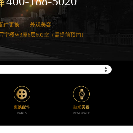
400-188-5020
择
配件更换
外观美容
字楼W3座6层602室（需提前预约）
”）
▲
▼
更换配件
抛光美容
PARTS
RENOVATE