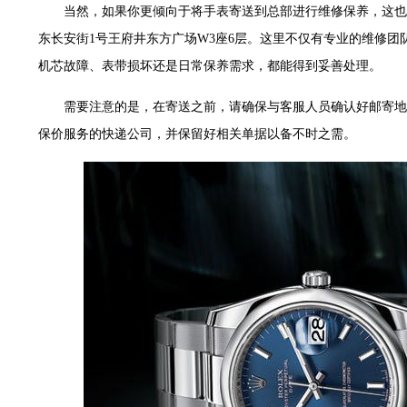
大厦B座12楼03室（需提前预约）
当然，如果你更倾向于将手表寄送到总部进行维修保养，这也
心写字楼A座7楼709室（需提前预约）
东长安街1号王府井东方广场W3座6层。这里不仅有专业的维修
层04室（需提前预约）
机芯故障、表带损坏还是日常保养需求，都能得到妥善处理。
心A座907室（需提前预约）
需要注意的是，在寄送之前，请确保与客服人员确认好邮寄地
座(旺进大厦)18层09室（需提前预约）
保价服务的快递公司，并保留好相关单据以备不时之需。
际金融中心14楼14D（需提前预约）
场写字楼10层06室（需提前预约）
写字楼B座13层07室（需提前预约）
国际中心E座6楼10室（需提前预约）
B座17层1707室（需提前预约）
字楼A座10层1002室（需提前预约）
东1幢20楼2002室（需提前预约）
70号华润万象城写字楼（鄂尔多斯大厦）23层2326室（需提前预约）
州中心写字楼21层2102室（需提前预约）
际金融中心写字楼20层01室（需提前预约）
时光售后服务中心（需提前预约）