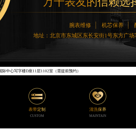
万千表友的信赖选
网络优化升级公告
腕表维修
机芯保养
线：400-188-5020
地址：北京市东城区东长安街1号东方广场写
88-5020，服务覆盖中国大陆、香港、澳门、台湾全部区域（非大陆需加拨“+86
新网点地址：
楼W3座6层602室（需提前预约）
际中心写字楼D座11层1102室（需提前预约）
中心写字楼26层2603室（需提前预约）
座37层3705室（需提前预约）
广场写字楼8层806室（需提前预约）
京中心写字楼22层C1-1室（需提前预约）
心写字楼5号楼10层1008室（需提前预约）
表带定制
清洗保养
C国际金融中心写字楼35层3508室（需提前预约）
CUSTOM
MAINTAIN
1号楼18层1803室（需提前预约）
字楼1号楼16层1604室（需提前预约）