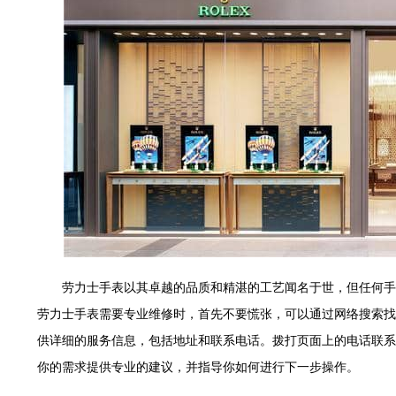
世茂环球金融中心写字楼（芙蓉广场）10层13室（需提前预约）
29层2905室（需提前预约）
服务中心（品牌授权店）3层整层（需提前预约）
表服务中心（品牌授权店）1层整层（需提前预约）
服务中心（品牌授权店）1层整层（需提前预约）
CCMALL）C座17层17-B（需提前预约）
0层1015室（需提前预约）
T2座写字楼29层03室（需提前预约）
7层G室（需提前预约）
C座12层1205室（需提前预约）
心T1写字楼9层907室（需提前预约）
字楼1座11层1104室（需提前预约）
劳力士手表以其卓越的品质和精湛的工艺闻名于世，但任何手
16层1603室（需提前预约）
劳力士手表需要专业维修时，首先不要慌张，可以通过网络搜索找
中心办公楼C座22层08室（需提前预约）
供详细的服务信息，包括地址和联系电话。拨打页面上的电话联系
大厦38层09室（需提前预约）
你的需求提供专业的建议，并指导你如何进行下一步操作。
1224室（需提前预约）