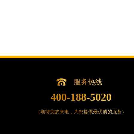
辽宁省沈阳市沈河区中街路83号亨得
北京市朝阳区建国门外大街甲6号华熙国
北京市东城区东长安街1号王府井东方广
河北省保定市竞秀区朝阳北大街北国先
内蒙古自治区阿拉善盟市左旗土尔扈特
内蒙古自治区巴彦淖尔市临河区新华街
内蒙古自治区包头市青山区幸福路甲3
内蒙古自治区赤峰市红山区哈达街腕表
内蒙古自治区鄂尔多斯市东胜区伊金霍
内蒙古自治区呼伦贝尔市海拉尔区中央
服务热线
内蒙古自治区通辽市科尔沁区明仁大街
400-188-5020
内蒙古自治区乌海市海勃湾区人民南路
内蒙古自治区乌兰察布市集宁区恩和大
（期待您的来电，为您提供最优质的服务）
内蒙古自治区锡林郭勒盟市锡林浩特市
内蒙古自治区兴安盟市乌兰浩特市兴安
山西省大同市平城区迎宾街腕表时光售