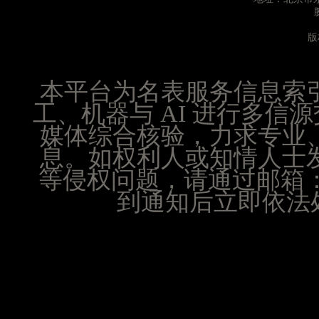
山西省晋城市城区黄华街腕表时光售后服务中心（
山西省晋中市榆次区顺城街腕表时光售后服务中心
版
山西省临汾市尧都区解放路腕表时光售后服务中心
山西省吕梁市离石区永宁中路与建设街交叉口腕表
本平台为名表服务信息索
山西省朔州市朔城区怡西路与鄯阳西街交汇处腕表
工、机器与 AI 进行多
山西省忻州市忻府区和平东街与七一南路交叉口腕
山西省阳泉市郊区平阳东街与新城大道交叉口腕表
媒体综合核验，力求专业
山西省运城市盐湖区河东街腕表时光售后服务中心
息。如权利人或知情人士
山西省长治市潞州区英雄中路腕表时光售后服务中
等侵权问题，请通过邮箱：25
山西省太原市迎泽区迎泽街道解放路15号亨得利名
到通知后立即依法处
天津市和平区赤峰道136号天津国际金融中心26层
安徽省安庆市迎江区人民路腕表时光售后服务中心
安徽省蚌埠市蚌山区淮河路腕表时光售后服务中心
安徽省亳州市谯城区魏武大道腕表时光售后服务中
安徽省池州市贵池区长江路腕表时光售后服务中心
安徽省滁州市琅琊区南谯北路腕表时光售后服务中