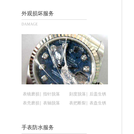
长沙市芙蓉区定王台街道建湘路393号
郑州市二七区铭功路10号华润大厦写字楼
外观损坏服务
太原市迎泽区解放路15号亨得利名表
DAMAGE
沈阳市沈河区中街路137号亨得利名
沈阳市沈河区中街路83号亨得利名表
乌鲁木齐市天山区红山路26号时代广场（
温州市鹿城区锦绣路1067号置信广场1
哈尔滨市道里区友谊西路600号富力中心
大连市中山区人民路15号国际金融大厦
佛山市禅城区季华五路57号万科金融中心
东莞市东城街道鸿福东路1号民盈国贸中
表镜磨损
指针脱落
刻度脱落
后盖生锈
无锡市梁溪区人民中路139号恒隆广场写
表壳磨损
表轴脱落
表把断裂
表盘生锈
南通市崇川区工农路57号圆融广场写字楼
苏州市苏州工业园区星港街199号苏州
武汉市江汉区解放大道686号世界贸易
手表防水服务
南宁市青秀区金湖路59号地王大厦12楼