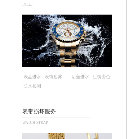
合肥市蜀山区潜山路111号万象城华润
INLET
泉州市丰泽区宝洲路729号浦西万达中
青岛市南区山东路6号华润大厦B座22
烟台市芝罘区胜利路139号万达金融中
长春市朝阳区西安大路727号中银大厦A
贵阳市南明区都司高架桥路33号亨特国
昆明市盘龙区北京路928号同德昆明广
石家庄市长安区中山东路39号勒泰中心
西安市碑林区南关正街88号华侨城长安
表盘进水
表镜起雾
后盖进水
生锈变色
海口市龙华区金贸东路5号海口华润大厦
防水检测
唐山市路南区新华东道100号万达广场写
台州市椒江区东海大道1800号腾达中心
内蒙古自治区呼和浩特市玉泉区大学西街
表带损坏服务
甘肃省兰州市七里河区西津西路16号兰
WATCH STRAP
重庆市解放碑渝中区民权路28号英利国
黑龙江省大庆市萨尔图区会战大街腕表