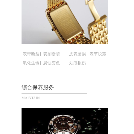
黑龙江省鹤岗市向阳区红军路腕表时光
黑龙江省黑河市爱辉区中央街腕表时光
黑龙江省鸡西市鸡冠区红军路腕表时光
黑龙江省佳木斯市向阳区长安路腕表时
黑龙江省牡丹江市东安区太平路腕表时
黑龙江省七台河市桃山区大同街腕表时
黑龙江省齐齐哈尔市龙沙区龙华路腕表
表带断裂
表扣断裂
皮表磨损
表节脱落
黑龙江省双鸭山市尖山区新兴大街腕表
氧化生锈
腐蚀变色
划痕损伤
黑龙江省绥化市北林区新华街与康庄路
黑龙江省伊春市伊美区通河路腕表时光
综合保养服务
吉林省白城市洮北区明仁南街腕表时光
吉林省白山市浑江区浑江大街腕表时光
MAINTAIN
吉林省吉林市船营区河南街腕表时光售
吉林省辽源市龙山区人民大街腕表时光
吉林省梅河口市新华街道梅河大街腕表
吉林省四平市铁东区紫气大路与南九经