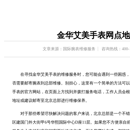
中心东塔写字楼（华润万象城）17层1706室（需提前预约）
办公楼20层2009室（需提前预约）
字楼A座5层503-5室（需提前预约）
场写字楼4号楼22层2209室（需提前预约）
金华艾美手表网点地
中心写字楼8层805室（需提前预约）
中心写字楼A座13层1304室（需提前预约）
文章来源：国际腕表维修服务
咨询热线：
400-
地双子塔（中央广场）A1座办公楼14层07室（需提前预约）
写字楼（万象城）15层1508室（需提前预约）
中心写字楼A塔7层704室（需提前预约）
在寻找金华艾美手表的维修服务时，您可能会遇到一些困惑，
界贸易中心大厦南塔写字楼15层07室（需提前预约）
否需要邮寄腕表到总部维修。别担心，这里有一个简单的方法可以
写字楼17层1701室（需提前预约）
手表的官方网站，在页面上方找到并拨打服务电话，工作人员会根
写字楼1座30层05室（需提前预约）
楼B座11层1104室（需提前预约）
地址或建议邮寄至北京总部进行维修保养。
字楼15层03室（需提前预约）
对于那些希望尽快解决问题的客户来说，北京总部是一个不错
写字楼24层2406B室（需提前预约）
区建国门外大街甲6号华熙国际中心D座11层。如果您不方便亲自
广场写字楼9层902室（需提前预约）