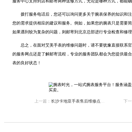
服务中心支持到店和邮寄两种送修方式，无论是哪种方式，都能确
世茂环球金融中心写字楼（芙蓉广场）10层13室（需提前预约）
29层2905室（需提前预约）
拨打服务电话后，您还可以询问更多关于腕表保养的知识和注
服务中心（品牌授权店）3层整层（需提前预约）
您的需求提供相应的建议和服务。例如，如果您的腕表只是需要简
表服务中心（品牌授权店）1层整层（需提前预约）
如果遇到较为复杂的问题，则邮寄到北京总部进行专业检查和修理
服务中心（品牌授权店）1层整层（需提前预约）
CCMALL）C座17层17-B（需提前预约）
总之，在面对艾美手表的维修问题时，请不要犹豫直接联系官
0层1015室（需提前预约）
的服务网点还是了解邮寄流程，专业的服务团队都会为您提供最合
T2座写字楼29层03室（需提前预约）
表的良好状态！
7层G室（需提前预约）
C座12层1205室（需提前预约）
心T1写字楼9层907室（需提前预约）
字楼1座11层1104室（需提前预约）
上一篇：
长沙卡地亚手表售后维修点地址位置查询
下一
16层1603室（需提前预约）
中心办公楼C座22层08室（需提前预约）
大厦38层09室（需提前预约）
1224室（需提前预约）