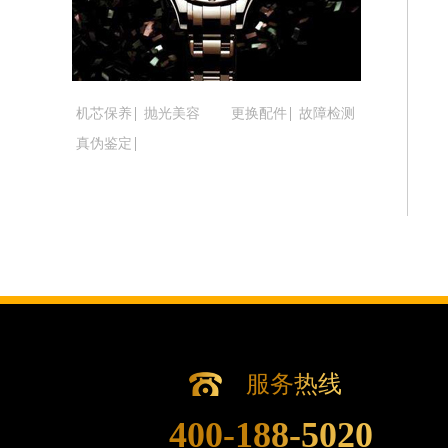
吉林省松原市宁江区五环大街腕表时光
吉林省通化市东昌区环通乡江南大街腕
吉林省延边市延吉市解放路腕表时光售
辽宁省鞍山市铁东区站前街腕表时光售
机芯保养
抛光美容
更换配件
故障检测
辽宁省本溪市平山区胜利路腕表时光售
真伪鉴定
辽宁省朝阳市双塔区新华路腕表时光售
辽宁省丹东市振兴区七经街腕表时光售
辽宁省抚顺市新抚区东一路腕表时光售
辽宁省阜新市海州区解放大街腕表时光
辽宁省葫芦岛市连山区中央路腕表时光
辽宁省锦州市古塔区中央大街腕表时光
辽宁省辽阳市白塔区新运大街腕表时光
辽宁省盘锦市兴隆台区石油大街腕表时
辽宁省铁岭市银州区南马路腕表时光售
服务热线
辽宁省营口市站前区市府路与渤海大街
400-188-5020
辽宁省沈阳市沈河区中街路137号亨