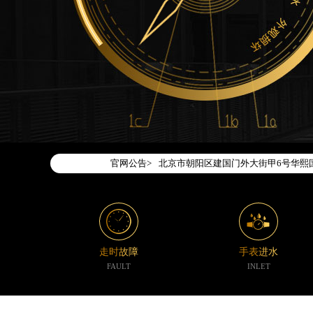
2026年7月腕表时光中国区售后服务
2026年7月腕表时光全国官方售后客户服务热
腕表时光官方全国统一服务热线400-1
2026年7月腕表时光售后服务中心最
北京市东城区东长安街1号东方广场写字
北京市朝阳区建国门外大街甲6号华熙国
官网公告>
天津市和平区赤峰道136号天津国际金融
上海市徐汇区虹桥路3号港汇中心写字楼2
上海市黄浦区南京东路299号宏伊国际
南京市秦淮区中山南路1号（新街口）南
常州市新北区龙锦路1590号现代传媒中
走时故障
手表进水
徐州市鼓楼区淮海东路29号苏宁广场IF
FAULT
INLET
扬州市邗江区国展路29号星耀天地写字楼
盐城市盐都区世纪大道5号盐城金融城写