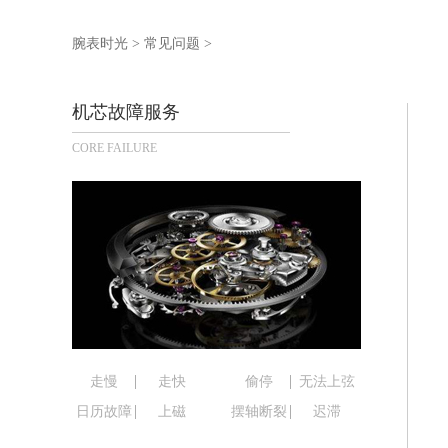
泰州市海陵区永定东路399号置地商务
宁波市江北区大闸南路500号来福士广场
腕表时光
>
常见问题
>
杭州市上城区钱江路1366号华润大厦写
金华市金东区东市南街777号金华万达广
机芯故障服务
绍兴市越城区胜利东路379号世茂天际
CORE FAILURE
嘉兴市南湖区广益路705号嘉兴世界贸易
南昌市红谷滩新区红谷中大道998号绿
济南市历下区经十路11111号华润中心
广州市天河区天河路230号万菱汇国际
广州市越秀区环市东路371-375号世
深圳市罗湖区深南东路5001号华润大厦
惠州市惠城区江北文昌一路7号华贸大厦
厦门市思明区湖滨东路95号华润大厦写字
福州市鼓楼区五四路128-1号恒力城写
走慢
走快
偷停
无法上弦
成都市锦江区人民东路6号SAC东原中心
日历故障
上磁
摆轴断裂
迟滞
重庆市江北区观音桥步行街2号融恒时代