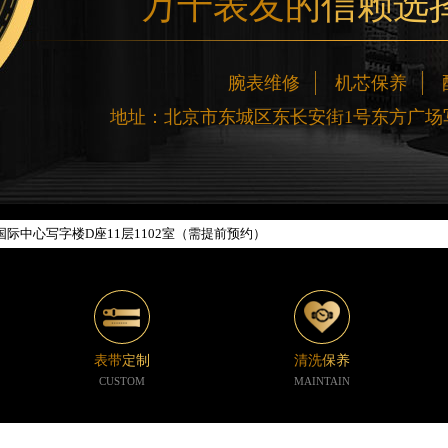
万千表友的信赖选
网络优化升级公告
腕表维修
机芯保养
线：400-188-5020
地址：北京市东城区东长安街1号东方广场写
88-5020，服务覆盖中国大陆、香港、澳门、台湾全部区域（非大陆需加拨“+86
新网点地址：
楼W3座6层602室（需提前预约）
际中心写字楼D座11层1102室（需提前预约）
中心写字楼26层2603室（需提前预约）
座37层3705室（需提前预约）
广场写字楼8层806室（需提前预约）
京中心写字楼22层C1-1室（需提前预约）
心写字楼5号楼10层1008室（需提前预约）
表带定制
清洗保养
C国际金融中心写字楼35层3508室（需提前预约）
CUSTOM
MAINTAIN
1号楼18层1803室（需提前预约）
字楼1号楼16层1604室（需提前预约）