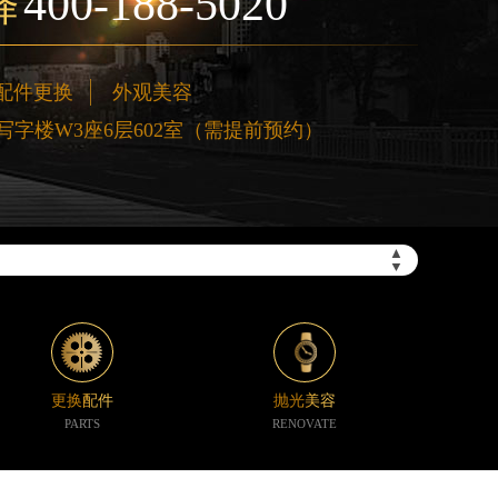
400-188-5020
择
配件更换
外观美容
字楼W3座6层602室（需提前预约）
”）
▲
▼
更换配件
抛光美容
PARTS
RENOVATE