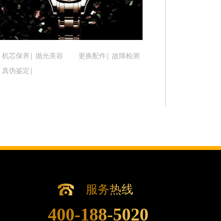
辽宁省辽阳市白塔区新运大街腕表时光售后服务中
辽宁省盘锦市兴隆台区石油大街腕表时光售后服务
辽宁省铁岭市银州区南马路腕表时光售后服务中心
辽宁省营口市站前区市府路与渤海大街交叉口腕表
机芯保养
抛光美容
更换配件
故障检测
辽宁省沈阳市沈河区中街路137号亨得利名表维修
真伪鉴定
辽宁省沈阳市沈河区中街路83号亨得利名表维修授
北京市朝阳区建国门外大街甲6号华熙国际中心D座1
北京市东城区东长安街1号王府井东方广场W3座6层
河北省保定市竞秀区朝阳北大街北国先天下腕表时
内蒙古自治区阿拉善盟市左旗土尔扈特大街腕表时
内蒙古自治区巴彦淖尔市临河区新华街腕表时光售
内蒙古自治区包头市青山区幸福路甲3号王府井百
内蒙古自治区赤峰市红山区哈达街腕表时光售后服
内蒙古自治区鄂尔多斯市东胜区伊金霍洛街腕表时
服务热线
内蒙古自治区呼伦贝尔市海拉尔区中央街腕表时光
400-188-5020
内蒙古自治区通辽市科尔沁区明仁大街腕表时光售