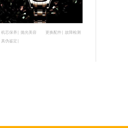
吉林省松原市宁江区五环大街腕表时光售后服务中
吉林省通化市东昌区环通乡江南大街腕表时光售后
吉林省延边市延吉市解放路腕表时光售后服务中心
辽宁省鞍山市铁东区站前街腕表时光售后服务中心
机芯保养
抛光美容
更换配件
故障检测
辽宁省本溪市平山区胜利路腕表时光售后服务中心
真伪鉴定
辽宁省朝阳市双塔区新华路腕表时光售后服务中心
辽宁省丹东市振兴区七经街腕表时光售后服务中心
辽宁省抚顺市新抚区东一路腕表时光售后服务中心
辽宁省阜新市海州区解放大街腕表时光售后服务中
辽宁省葫芦岛市连山区中央路腕表时光售后服务中
辽宁省锦州市古塔区中央大街腕表时光售后服务中
辽宁省辽阳市白塔区新运大街腕表时光售后服务中
辽宁省盘锦市兴隆台区石油大街腕表时光售后服务
辽宁省铁岭市银州区南马路腕表时光售后服务中心
辽宁省营口市站前区市府路与渤海大街交叉口腕表
辽宁省沈阳市沈河区中街路137号亨得利名表维修