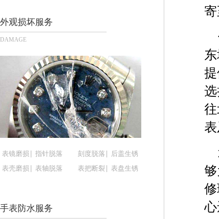
长沙市芙蓉区定王台街道建湘路393号世茂环球金融
寄
郑州市二七区铭功路10号华润大厦写字楼29层290
外观损坏服务
太原市迎泽区解放路15号亨得利名表服务中心（品
DAMAGE
沈阳市沈河区中街路137号亨得利名表服务中心（
东
沈阳市沈河区中街路83号亨得利名表服务中心（品
提
乌鲁木齐市天山区红山路26号时代广场（CCMALL）
温州市鹿城区锦绣路1067号置信广场10层1015室
选
哈尔滨市道里区友谊西路600号富力中心T2座写字楼
往
大连市中山区人民路15号国际金融大厦7层G室（
表
佛山市禅城区季华五路57号万科金融中心C座12层1
东莞市东城街道鸿福东路1号民盈国贸中心T1写字楼
表镜磨损
指针脱落
刻度脱落
后盖生锈
无锡市梁溪区人民中路139号恒隆广场写字楼1座11
够
表壳磨损
表轴脱落
表把断裂
表盘生锈
南通市崇川区工农路57号圆融广场写字楼16层160
苏州市苏州工业园区星港街199号苏州中心办公楼C
修
武汉市江汉区解放大道686号世界贸易大厦38层09
心
手表防水服务
南宁市青秀区金湖路59号地王大厦12楼1224室（