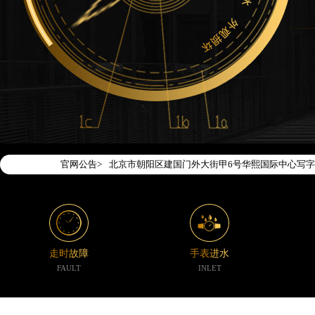
2026年7月腕表时光中国区售后服务网络优化升级
2026年7月腕表时光全国官方售后客户服务热线：400-1
腕表时光官方全国统一服务热线400-188-5020
2026年7月腕表时光售后服务中心最新网点地址：
北京市东城区东长安街1号东方广场写字楼W3座6层
北京市朝阳区建国门外大街甲6号华熙国际中心写字楼
官网公告>
天津市和平区赤峰道136号天津国际金融中心写字楼2
上海市徐汇区虹桥路3号港汇中心写字楼2座37层37
上海市黄浦区南京东路299号宏伊国际广场写字楼8
南京市秦淮区中山南路1号（新街口）南京中心写字楼
常州市新北区龙锦路1590号现代传媒中心写字楼5号
走时故障
手表进水
徐州市鼓楼区淮海东路29号苏宁广场IFC国际金融中
FAULT
INLET
扬州市邗江区国展路29号星耀天地写字楼1号楼18层
盐城市盐都区世纪大道5号盐城金融城写字楼1号楼16