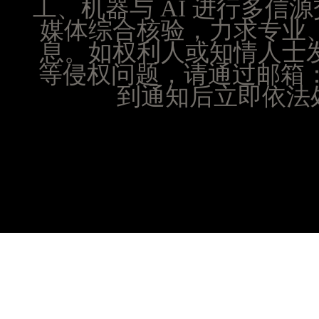
工、机器与 AI 进行多
山西省晋城市城区黄华街腕表时光售后服务中心（
媒体综合核验，力求专业
山西省晋中市榆次区顺城街腕表时光售后服务中心
息。如权利人或知情人士
山西省临汾市尧都区解放路腕表时光售后服务中心
等侵权问题，请通过邮箱：25
山西省吕梁市离石区永宁中路与建设街交叉口腕表
山西省朔州市朔城区怡西路与鄯阳西街交汇处腕表
到通知后立即依法处
山西省忻州市忻府区和平东街与七一南路交叉口腕
山西省阳泉市郊区平阳东街与新城大道交叉口腕表
山西省运城市盐湖区河东街腕表时光售后服务中心
山西省长治市潞州区英雄中路腕表时光售后服务中
山西省太原市迎泽区迎泽街道解放路15号亨得利名
天津市和平区赤峰道136号天津国际金融中心26层
安徽省安庆市迎江区人民路腕表时光售后服务中心
安徽省蚌埠市蚌山区淮河路腕表时光售后服务中心
安徽省亳州市谯城区魏武大道腕表时光售后服务中
安徽省池州市贵池区长江路腕表时光售后服务中心
安徽省滁州市琅琊区南谯北路腕表时光售后服务中