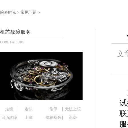
泰州市海陵区永定东路399号置地商务中心东塔写字
宁波市江北区大闸南路500号来福士广场办公楼20层
腕表时光
>
常见问题
>
杭州市上城区钱江路1366号华润大厦写字楼A座5层5
金华市金东区东市南街777号金华万达广场写字楼4号
机芯故障服务
绍兴市越城区胜利东路379号世茂天际中心写字楼8
CORE FAILURE
嘉兴市南湖区广益路705号嘉兴世界贸易中心写字楼A
南昌市红谷滩新区红谷中大道998号绿地双子塔（中
文
济南市历下区经十路11111号华润中心写字楼（万象
广州市天河区天河路230号万菱汇国际中心写字楼A
广州市越秀区环市东路371-375号世界贸易中心大
深圳市罗湖区深南东路5001号华润大厦写字楼17层
惠州市惠城区江北文昌一路7号华贸大厦写字楼1座3
厦门市思明区湖滨东路95号华润大厦写字楼B座11层
试
福州市鼓楼区五四路128-1号恒力城写字楼15层0
走慢
走快
偷停
无法上弦
联
成都市锦江区人民东路6号SAC东原中心写字楼24层
日历故障
上磁
摆轴断裂
迟滞
服
重庆市江北区观音桥步行街2号融恒时代广场写字楼9