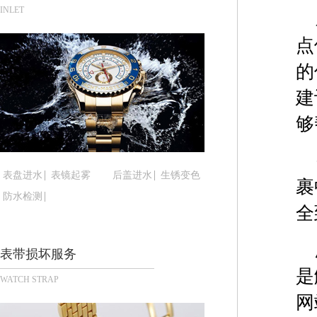
合肥市蜀山区潜山路111号万象城华润大厦B座12楼
INLET
泉州市丰泽区宝洲路729号浦西万达中心写字楼A座
点
青岛市南区山东路6号华润大厦B座22层04室（需
烟台市芝罘区胜利路139号万达金融中心A座907
的
长春市朝阳区西安大路727号中银大厦A座(旺进大厦
建
贵阳市南明区都司高架桥路33号亨特国际金融中心1
够
昆明市盘龙区北京路928号同德昆明广场写字楼10
石家庄市长安区中山东路39号勒泰中心写字楼B座1
西安市碑林区南关正街88号华侨城长安国际中心E座
表盘进水
表镜起雾
后盖进水
生锈变色
裹
海口市龙华区金贸东路5号海口华润大厦B座17层17
防水检测
唐山市路南区新华东道100号万达广场写字楼A座10
全
台州市椒江区东海大道1800号腾达中心东1幢20楼2
内蒙古自治区呼和浩特市玉泉区大学西街70号华润万
表带损坏服务
甘肃省兰州市七里河区西津西路16号兰州中心写字楼
是
WATCH STRAP
重庆市解放碑渝中区民权路28号英利国际金融中心写
网
黑龙江省大庆市萨尔图区会战大街腕表时光售后服