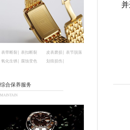
黑龙江省鹤岗市向阳区红军路腕表时光售后服务中
并
黑龙江省黑河市爱辉区中央街腕表时光售后服务中
黑龙江省鸡西市鸡冠区红军路腕表时光售后服务中
黑龙江省佳木斯市向阳区长安路腕表时光售后服务
黑龙江省牡丹江市东安区太平路腕表时光售后服务
黑龙江省七台河市桃山区大同街腕表时光售后服务
黑龙江省齐齐哈尔市龙沙区龙华路腕表时光售后服
表带断裂
表扣断裂
皮表磨损
表节脱落
黑龙江省双鸭山市尖山区新兴大街腕表时光售后服
氧化生锈
腐蚀变色
划痕损伤
黑龙江省绥化市北林区新华街与康庄路交叉口腕表
黑龙江省伊春市伊美区通河路腕表时光售后服务中
综合保养服务
吉林省白城市洮北区明仁南街腕表时光售后服务中
吉林省白山市浑江区浑江大街腕表时光售后服务中
MAINTAIN
吉林省吉林市船营区河南街腕表时光售后服务中心
吉林省辽源市龙山区人民大街腕表时光售后服务中
吉林省梅河口市新华街道梅河大街腕表时光售后服
吉林省四平市铁东区紫气大路与南九经街交汇处腕