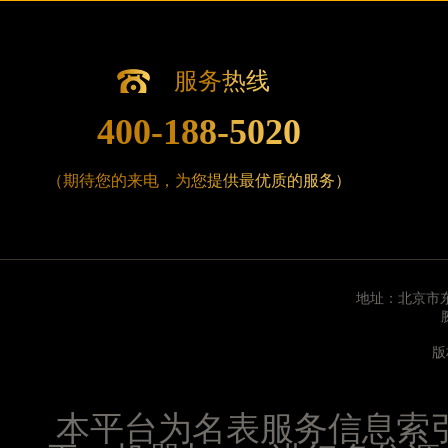
辽宁省沈阳市沈河区中街路83号亨得利名表维修授
北京市朝阳区建国门外大街甲6号华熙国际中心D座1
北京市东城区东长安街1号王府井东方广场W3座6层
服务热线
河北省保定市竞秀区朝阳北大街北国先天下腕表时
400-188-5020
内蒙古自治区阿拉善盟市左旗土尔扈特大街腕表时
内蒙古自治区巴彦淖尔市临河区新华街腕表时光售
内蒙古自治区包头市青山区幸福路甲3号王府井百
（期待您的来电，为您提供最优质的服务）
内蒙古自治区赤峰市红山区哈达街腕表时光售后服
内蒙古自治区鄂尔多斯市东胜区伊金霍洛街腕表时
内蒙古自治区呼伦贝尔市海拉尔区中央街腕表时光
内蒙古自治区通辽市科尔沁区明仁大街腕表时光售
地址：北京市东
内蒙古自治区乌海市海勃湾区人民南路腕表时光售
内蒙古自治区乌兰察布市集宁区恩和大街腕表时光
版
内蒙古自治区锡林郭勒盟市锡林浩特市光明街与额
内蒙古自治区兴安盟市乌兰浩特市兴安大街腕表时
本平台为名表服务信息索
山西省大同市平城区迎宾街腕表时光售后服务中心