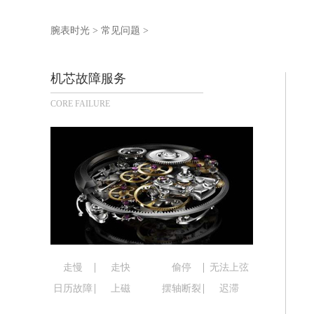
泰州市海陵区永定东路399号置地商务
宁波市江北区大闸南路500号来福士广场
腕表时光
>
常见问题
>
杭州市上城区钱江路1366号华润大厦写
金华市金东区东市南街777号金华万达广
机芯故障服务
绍兴市越城区胜利东路379号世茂天际
CORE FAILURE
嘉兴市南湖区广益路705号嘉兴世界贸易
南昌市红谷滩新区红谷中大道998号绿
济南市历下区经十路11111号华润中心
广州市天河区天河路230号万菱汇国际
广州市越秀区环市东路371-375号世
深圳市罗湖区深南东路5001号华润大厦
惠州市惠城区江北文昌一路7号华贸大厦
厦门市思明区湖滨东路95号华润大厦写字
福州市鼓楼区五四路128-1号恒力城写
走慢
走快
偷停
无法上弦
成都市锦江区人民东路6号SAC东原中心
日历故障
上磁
摆轴断裂
迟滞
重庆市江北区观音桥步行街2号融恒时代