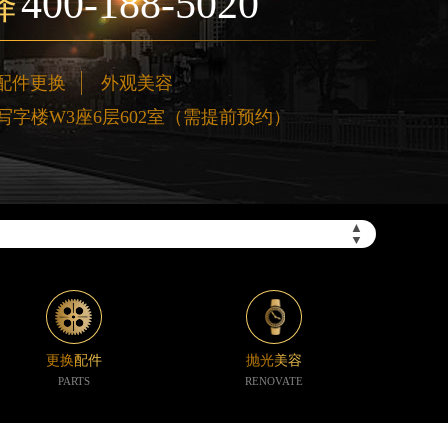
400-188-5020
择
配件更换
外观美容
字楼W3座6层602室（需提前预约）
”）
▲
▼
更换配件
抛光美容
PARTS
RENOVATE