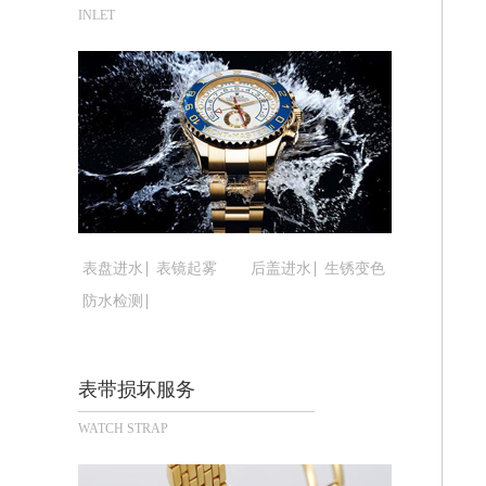
合肥市蜀山区潜山路111号万象城华润
INLET
泉州市丰泽区宝洲路729号浦西万达中
青岛市南区山东路6号华润大厦B座22
烟台市芝罘区胜利路139号万达金融中
长春市朝阳区西安大路727号中银大厦A
贵阳市南明区都司高架桥路33号亨特国
昆明市盘龙区北京路928号同德昆明广
石家庄市长安区中山东路39号勒泰中心
西安市碑林区南关正街88号华侨城长安
表盘进水
表镜起雾
后盖进水
生锈变色
海口市龙华区金贸东路5号海口华润大厦
防水检测
唐山市路南区新华东道100号万达广场写
台州市椒江区东海大道1800号腾达中心
内蒙古自治区呼和浩特市玉泉区大学西街
表带损坏服务
甘肃省兰州市七里河区西津西路16号兰
WATCH STRAP
重庆市解放碑渝中区民权路28号英利国
黑龙江省大庆市萨尔图区会战大街腕表