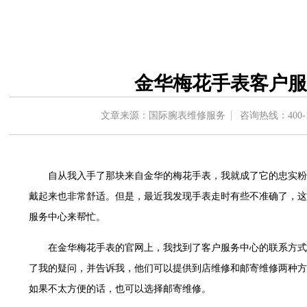
中心东塔写字楼（华润万象城）17层1706室（需提前预约）
办公楼20层2009室（需提前预约）
字楼A座5层503-5室（需提前预约）
场写字楼4号楼22层2209室（需提前预约）
金华梅花手表客户服
中心写字楼8层805室（需提前预约）
中心写字楼A座13层1304室（需提前预约）
文章来源：国际腕表维修服务
咨询热线：
400-
地双子塔（中央广场）A1座办公楼14层07室（需提前预约）
写字楼（万象城）15层1508室（需提前预约）
中心写字楼A塔7层704室（需提前预约）
自从我入手了那块来自金华的梅花手表，我就成了它的忠实粉
界贸易中心大厦南塔写字楼15层07室（需提前预约）
戴起来也非常舒适。但是，最近我发现手表走时有些不准确了，这
写字楼17层1701室（需提前预约）
服务中心来帮忙。
写字楼1座30层05室（需提前预约）
楼B座11层1104室（需提前预约）
在金华梅花手表的官网上，我找到了客户服务中心的联系方式
字楼15层03室（需提前预约）
了我的疑问，并告诉我，他们可以提供到店维修和邮寄维修两种方
写字楼24层2406B室（需提前预约）
如果不太方便的话，也可以选择邮寄维修。
广场写字楼9层902室（需提前预约）