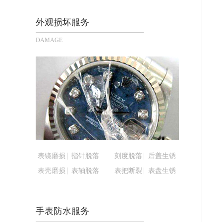
长沙市芙蓉区定王台街道建湘路393号
郑州市二七区铭功路10号华润大厦写字楼
外观损坏服务
太原市迎泽区解放路15号亨得利名表
DAMAGE
沈阳市沈河区中街路137号亨得利名
沈阳市沈河区中街路83号亨得利名表
乌鲁木齐市天山区红山路26号时代广场（
温州市鹿城区锦绣路1067号置信广场1
哈尔滨市道里区友谊西路600号富力中心
大连市中山区人民路15号国际金融大厦
佛山市禅城区季华五路57号万科金融中心
东莞市东城街道鸿福东路1号民盈国贸中
表镜磨损
指针脱落
刻度脱落
后盖生锈
无锡市梁溪区人民中路139号恒隆广场写
表壳磨损
表轴脱落
表把断裂
表盘生锈
南通市崇川区工农路57号圆融广场写字楼
苏州市苏州工业园区星港街199号苏州
武汉市江汉区解放大道686号世界贸易
手表防水服务
南宁市青秀区金湖路59号地王大厦12楼