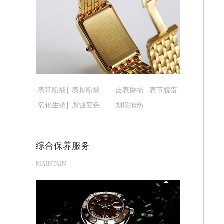
黑龙江省鹤岗市向阳区红军路腕表时光
黑龙江省黑河市爱辉区中央街腕表时光
黑龙江省鸡西市鸡冠区红军路腕表时光
黑龙江省佳木斯市向阳区长安路腕表时
黑龙江省牡丹江市东安区太平路腕表时
黑龙江省七台河市桃山区大同街腕表时
黑龙江省齐齐哈尔市龙沙区龙华路腕表
表带断裂
表扣断裂
皮表磨损
表节脱落
黑龙江省双鸭山市尖山区新兴大街腕表
氧化生锈
腐蚀变色
划痕损伤
黑龙江省绥化市北林区新华街与康庄路
黑龙江省伊春市伊美区通河路腕表时光
综合保养服务
吉林省白城市洮北区明仁南街腕表时光
吉林省白山市浑江区浑江大街腕表时光
MAINTAIN
吉林省吉林市船营区河南街腕表时光售
吉林省辽源市龙山区人民大街腕表时光
吉林省梅河口市新华街道梅河大街腕表
吉林省四平市铁东区紫气大路与南九经