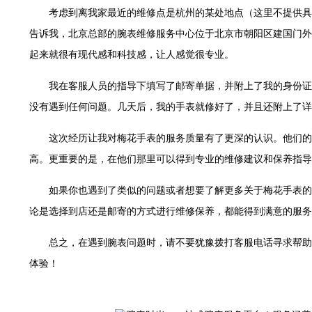
世茂环球金融中心写字楼（芙蓉广场）10层13室（需提前预约）
考虑到离我家最近的维修点是杭州的某处地点（这里不提供具
29层2905室（需提前预约）
告诉我，北京总部的腕表维修服务中心位于北京市朝阳区建国门外大
服务中心（品牌授权店）3层整层（需提前预约）
起来就很有现代感和科技感，让人感觉很专业。
表服务中心（品牌授权店）1层整层（需提前预约）
服务中心（品牌授权店）1层整层（需提前预约）
我在客服人员的指导下填写了邮寄单据，并附上了我的身份证
CCMALL）C座17层17-B（需提前预约）
没有遇到任何问题。几天后，我的手表就修好了，并且还附上了详
0层1015室（需提前预约）
这次经历让我对梅花手表的服务质量有了更深的认识。他们的
T2座写字楼29层03室（需提前预约）
高。更重要的是，在他们那里可以得到专业的维修建议和保养指导
7层G室（需提前预约）
C座12层1205室（需提前预约）
如果你也遇到了类似的问题或者想要了解更多关于梅花手表的
心T1写字楼9层907室（需提前预约）
论是选择到店还是邮寄的方式进行维修保养，都能得到满意的服务
字楼1座11层1104室（需提前预约）
16层1603室（需提前预约）
总之，在遇到腕表问题时，请不要犹豫拨打客服电话寻求帮助
中心办公楼C座22层08室（需提前预约）
体验！
大厦38层09室（需提前预约）
1224室（需提前预约）