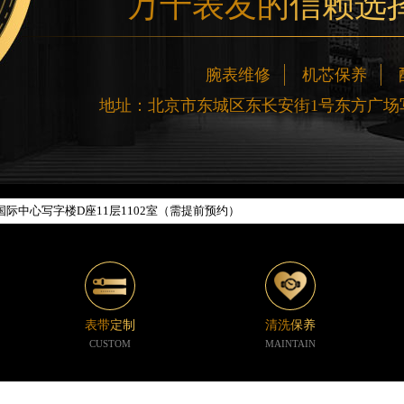
万千表友的信赖选
网络优化升级公告
腕表维修
机芯保养
线：400-188-5020
地址：北京市东城区东长安街1号东方广场写
88-5020，服务覆盖中国大陆、香港、澳门、台湾全部区域（非大陆需加拨“+86
新网点地址：
楼W3座6层602室（需提前预约）
际中心写字楼D座11层1102室（需提前预约）
中心写字楼26层2603室（需提前预约）
座37层3705室（需提前预约）
广场写字楼8层806室（需提前预约）
京中心写字楼22层C1-1室（需提前预约）
心写字楼5号楼10层1008室（需提前预约）
表带定制
清洗保养
C国际金融中心写字楼35层3508室（需提前预约）
CUSTOM
MAINTAIN
1号楼18层1803室（需提前预约）
字楼1号楼16层1604室（需提前预约）