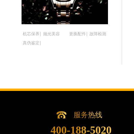
吉林省松原市宁江区五环大街腕表时光
吉林省通化市东昌区环通乡江南大街腕
吉林省延边市延吉市解放路腕表时光售
辽宁省鞍山市铁东区站前街腕表时光售
机芯保养
抛光美容
更换配件
故障检测
辽宁省本溪市平山区胜利路腕表时光售
真伪鉴定
辽宁省朝阳市双塔区新华路腕表时光售
辽宁省丹东市振兴区七经街腕表时光售
辽宁省抚顺市新抚区东一路腕表时光售
辽宁省阜新市海州区解放大街腕表时光
辽宁省葫芦岛市连山区中央路腕表时光
辽宁省锦州市古塔区中央大街腕表时光
辽宁省辽阳市白塔区新运大街腕表时光
辽宁省盘锦市兴隆台区石油大街腕表时
辽宁省铁岭市银州区南马路腕表时光售
服务热线
辽宁省营口市站前区市府路与渤海大街
400-188-5020
辽宁省沈阳市沈河区中街路137号亨