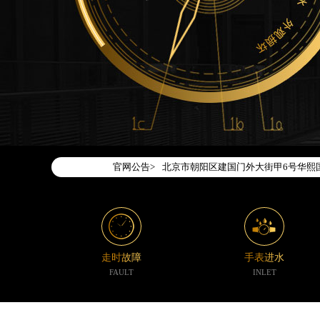
2026年7月腕表时光中国区售后服务
2026年7月腕表时光全国官方售后客户服务热
腕表时光官方全国统一服务热线400-1
2026年7月腕表时光售后服务中心最
北京市东城区东长安街1号东方广场写字
北京市朝阳区建国门外大街甲6号华熙国
官网公告>
天津市和平区赤峰道136号天津国际金融
上海市徐汇区虹桥路3号港汇中心写字楼2
上海市黄浦区南京东路299号宏伊国际
南京市秦淮区中山南路1号（新街口）南
常州市新北区龙锦路1590号现代传媒中
走时故障
手表进水
徐州市鼓楼区淮海东路29号苏宁广场IF
FAULT
INLET
扬州市邗江区国展路29号星耀天地写字楼
盐城市盐都区世纪大道5号盐城金融城写