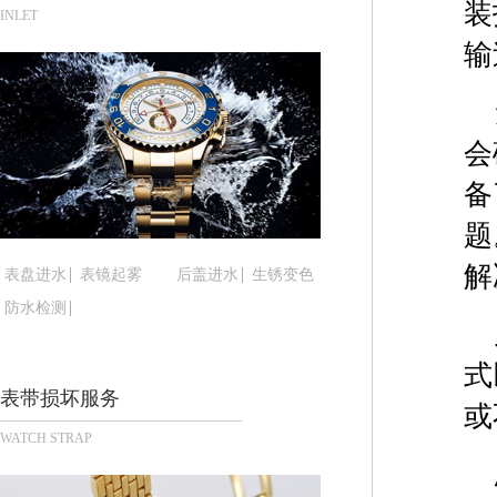
装
南宁市青秀区金湖路59号地王大厦12楼1224室（
INLET
合肥市蜀山区潜山路111号万象城华润大厦B座12楼
输
泉州市丰泽区宝洲路729号浦西万达中心写字楼A座
青岛市南区山东路6号华润大厦B座22层04室（需
烟台市芝罘区胜利路139号万达金融中心A座907
会
长春市朝阳区西安大路727号中银大厦A座(旺进大厦
备
贵阳市南明区都司高架桥路33号亨特国际金融中心1
昆明市盘龙区北京路928号同德昆明广场写字楼10
题
石家庄市长安区中山东路39号勒泰中心写字楼B座1
解
表盘进水
表镜起雾
后盖进水
生锈变色
西安市碑林区南关正街88号华侨城长安国际中心E座
防水检测
海口市龙华区金贸东路5号海口华润大厦B座17层17
唐山市路南区新华东道100号万达广场写字楼A座10
式
台州市椒江区东海大道1800号腾达中心东1幢20楼2
表带损坏服务
或
内蒙古自治区呼和浩特市玉泉区大学西街70号华润万
WATCH STRAP
甘肃省兰州市七里河区西津西路16号兰州中心写字楼
重庆市解放碑渝中区民权路28号英利国际金融中心写