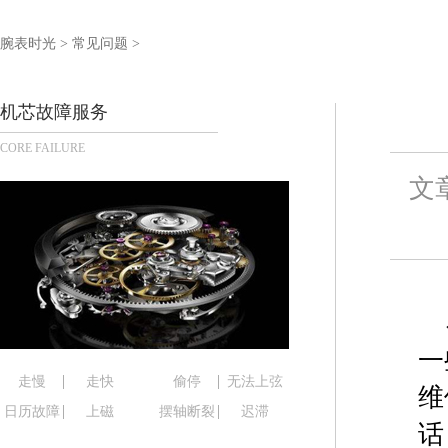
盐城市盐都区世纪大道5号盐城金融城写字楼1号楼16
泰州市海陵区永定东路399号置地商务中心东塔写字
腕表时光
>
常见问题
>
宁波市江北区大闸南路500号来福士广场办公楼20层
杭州市上城区钱江路1366号华润大厦写字楼A座5层5
机芯故障服务
金华市金东区东市南街777号金华万达广场写字楼4号
CORE FAILURE
绍兴市越城区胜利东路379号世茂天际中心写字楼8
嘉兴市南湖区广益路705号嘉兴世界贸易中心写字楼A
文
南昌市红谷滩新区红谷中大道998号绿地双子塔（中
济南市历下区经十路11111号华润中心写字楼（万象
广州市天河区天河路230号万菱汇国际中心写字楼A
广州市越秀区环市东路371-375号世界贸易中心大
深圳市罗湖区深南东路5001号华润大厦写字楼17层
惠州市惠城区江北文昌一路7号华贸大厦写字楼1座3
一
厦门市思明区湖滨东路95号华润大厦写字楼B座11层
走慢
走快
偷停
无法上弦
维
福州市鼓楼区五四路128-1号恒力城写字楼15层0
日历故障
上磁
摆轴断裂
迟滞
话
成都市锦江区人民东路6号SAC东原中心写字楼24层