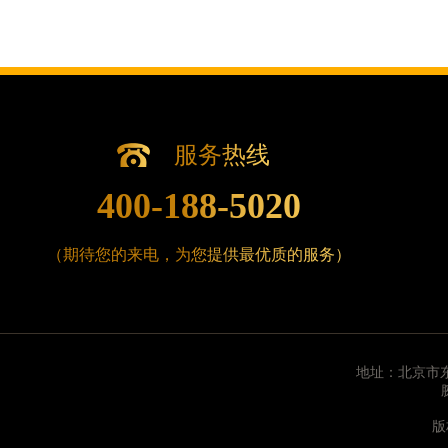
辽宁省沈阳市沈河区中街路137号亨得利名表维修
辽宁省沈阳市沈河区中街路83号亨得利名表维修授
北京市朝阳区建国门外大街甲6号华熙国际中心D座1
北京市东城区东长安街1号王府井东方广场W3座6层
河北省保定市竞秀区朝阳北大街北国先天下腕表时
内蒙古自治区阿拉善盟市左旗土尔扈特大街腕表时
服务热线
内蒙古自治区巴彦淖尔市临河区新华街腕表时光售
400-188-5020
内蒙古自治区包头市青山区幸福路甲3号王府井百
内蒙古自治区赤峰市红山区哈达街腕表时光售后服
（期待您的来电，为您提供最优质的服务）
内蒙古自治区鄂尔多斯市东胜区伊金霍洛街腕表时
内蒙古自治区呼伦贝尔市海拉尔区中央街腕表时光
内蒙古自治区通辽市科尔沁区明仁大街腕表时光售
内蒙古自治区乌海市海勃湾区人民南路腕表时光售
地址：北京市东
内蒙古自治区乌兰察布市集宁区恩和大街腕表时光
内蒙古自治区锡林郭勒盟市锡林浩特市光明街与额
版
内蒙古自治区兴安盟市乌兰浩特市兴安大街腕表时