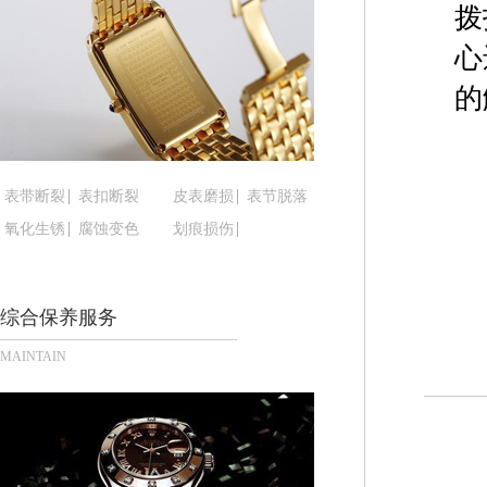
黑龙江省大庆市萨尔图区会战大街腕表时光售后服
拨
黑龙江省鹤岗市向阳区红军路腕表时光售后服务中
心
黑龙江省黑河市爱辉区中央街腕表时光售后服务中
的
黑龙江省鸡西市鸡冠区红军路腕表时光售后服务中
黑龙江省佳木斯市向阳区长安路腕表时光售后服务
黑龙江省牡丹江市东安区太平路腕表时光售后服务
黑龙江省七台河市桃山区大同街腕表时光售后服务
表带断裂
表扣断裂
皮表磨损
表节脱落
黑龙江省齐齐哈尔市龙沙区龙华路腕表时光售后服
氧化生锈
腐蚀变色
划痕损伤
黑龙江省双鸭山市尖山区新兴大街腕表时光售后服
黑龙江省绥化市北林区新华街与康庄路交叉口腕表
综合保养服务
黑龙江省伊春市伊美区通河路腕表时光售后服务中
吉林省白城市洮北区明仁南街腕表时光售后服务中
MAINTAIN
吉林省白山市浑江区浑江大街腕表时光售后服务中
吉林省吉林市船营区河南街腕表时光售后服务中心
吉林省辽源市龙山区人民大街腕表时光售后服务中
吉林省梅河口市新华街道梅河大街腕表时光售后服