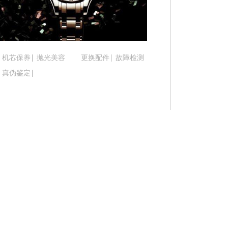
吉林省四平市铁东区紫气大路与南九经街交汇处腕
吉林省松原市宁江区五环大街腕表时光售后服务中
吉林省通化市东昌区环通乡江南大街腕表时光售后
吉林省延边市延吉市解放路腕表时光售后服务中心
机芯保养
抛光美容
更换配件
故障检测
辽宁省鞍山市铁东区站前街腕表时光售后服务中心
真伪鉴定
辽宁省本溪市平山区胜利路腕表时光售后服务中心
辽宁省朝阳市双塔区新华路腕表时光售后服务中心
辽宁省丹东市振兴区七经街腕表时光售后服务中心
辽宁省抚顺市新抚区东一路腕表时光售后服务中心
辽宁省阜新市海州区解放大街腕表时光售后服务中
辽宁省葫芦岛市连山区中央路腕表时光售后服务中
辽宁省锦州市古塔区中央大街腕表时光售后服务中
辽宁省辽阳市白塔区新运大街腕表时光售后服务中
辽宁省盘锦市兴隆台区石油大街腕表时光售后服务
辽宁省铁岭市银州区南马路腕表时光售后服务中心
辽宁省营口市站前区市府路与渤海大街交叉口腕表