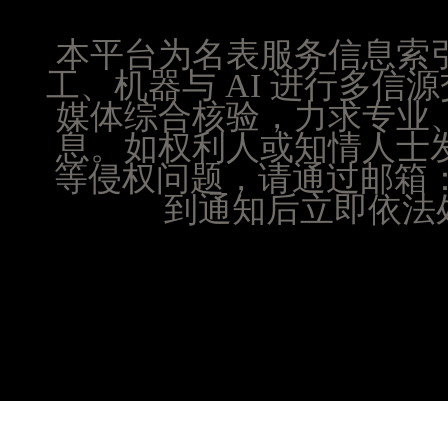
山西省大同市平城区迎宾街腕表时光售后服务中心
山西省晋城市城区黄华街腕表时光售后服务中心（
本平台为名表服务信息索
山西省晋中市榆次区顺城街腕表时光售后服务中心
工、机器与 AI 进行多
山西省临汾市尧都区解放路腕表时光售后服务中心
媒体综合核验，力求专业
山西省吕梁市离石区永宁中路与建设街交叉口腕表
息。如权利人或知情人士
山西省朔州市朔城区怡西路与鄯阳西街交汇处腕表
等侵权问题，请通过邮箱：25
山西省忻州市忻府区和平东街与七一南路交叉口腕
到通知后立即依法处
山西省阳泉市郊区平阳东街与新城大道交叉口腕表
山西省运城市盐湖区河东街腕表时光售后服务中心
山西省长治市潞州区英雄中路腕表时光售后服务中
山西省太原市迎泽区迎泽街道解放路15号亨得利名
天津市和平区赤峰道136号天津国际金融中心26层
安徽省安庆市迎江区人民路腕表时光售后服务中心
安徽省蚌埠市蚌山区淮河路腕表时光售后服务中心
安徽省亳州市谯城区魏武大道腕表时光售后服务中
安徽省池州市贵池区长江路腕表时光售后服务中心