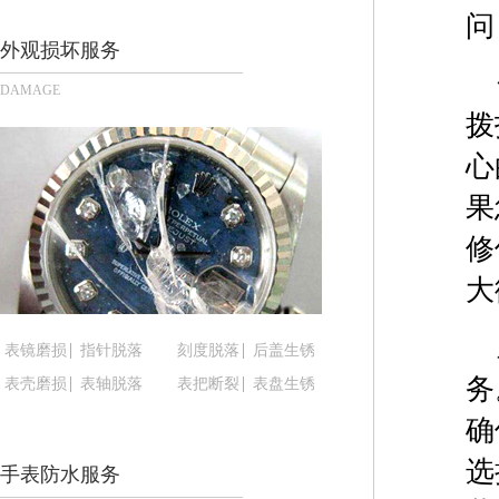
重庆市江北区观音桥步行街2号融恒时代广场写字楼9
问
长沙市芙蓉区定王台街道建湘路393号世茂环球金融
外观损坏服务
郑州市二七区铭功路10号华润大厦写字楼29层290
DAMAGE
太原市迎泽区解放路15号亨得利名表服务中心（品
拨
沈阳市沈河区中街路137号亨得利名表服务中心（
心
沈阳市沈河区中街路83号亨得利名表服务中心（品
乌鲁木齐市天山区红山路26号时代广场（CCMALL）
果
温州市鹿城区锦绣路1067号置信广场10层1015室
修
哈尔滨市道里区友谊西路600号富力中心T2座写字楼
大
大连市中山区人民路15号国际金融大厦7层G室（
佛山市禅城区季华五路57号万科金融中心C座12层1
表镜磨损
指针脱落
刻度脱落
后盖生锈
东莞市东城街道鸿福东路1号民盈国贸中心T1写字楼
务
表壳磨损
表轴脱落
表把断裂
表盘生锈
无锡市梁溪区人民中路139号恒隆广场写字楼1座11
南通市崇川区工农路57号圆融广场写字楼16层160
确
苏州市苏州工业园区星港街199号苏州中心办公楼C
选
手表防水服务
武汉市江汉区解放大道686号世界贸易大厦38层09