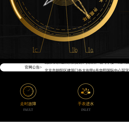
2026年7月腕表时光中国区售后服务网络优化升级
2026年7月腕表时光全国官方售后客户服务热线：400-1
腕表时光官方全国统一服务热线400-188-5020
2026年7月腕表时光售后服务中心最新网点地址：
北京市东城区东长安街1号东方广场写字楼W3座6层
官网公告>
北京市朝阳区建国门外大街甲6号华熙国际中心写字楼
天津市和平区赤峰道136号天津国际金融中心写字楼2
上海市徐汇区虹桥路3号港汇中心写字楼2座37层37
上海市黄浦区南京东路299号宏伊国际广场写字楼8
南京市秦淮区中山南路1号（新街口）南京中心写字楼
走时故障
手表进水
常州市新北区龙锦路1590号现代传媒中心写字楼5号
FAULT
INLET
徐州市鼓楼区淮海东路29号苏宁广场IFC国际金融中
扬州市邗江区国展路29号星耀天地写字楼1号楼18层