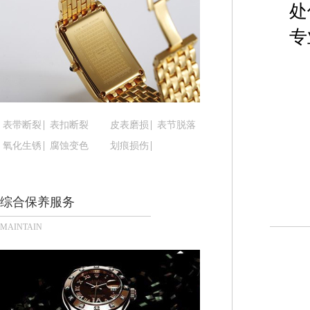
处
黑龙江省鸡西市鸡冠区红军路腕表时光售后服务中
黑龙江省佳木斯市向阳区长安路腕表时光售后服务
专
黑龙江省牡丹江市东安区太平路腕表时光售后服务
黑龙江省七台河市桃山区大同街腕表时光售后服务
黑龙江省齐齐哈尔市龙沙区龙华路腕表时光售后服
黑龙江省双鸭山市尖山区新兴大街腕表时光售后服
黑龙江省绥化市北林区新华街与康庄路交叉口腕表
表带断裂
表扣断裂
皮表磨损
表节脱落
黑龙江省伊春市伊美区通河路腕表时光售后服务中
氧化生锈
腐蚀变色
划痕损伤
吉林省白城市洮北区明仁南街腕表时光售后服务中
吉林省白山市浑江区浑江大街腕表时光售后服务中
综合保养服务
吉林省吉林市船营区河南街腕表时光售后服务中心
吉林省辽源市龙山区人民大街腕表时光售后服务中
MAINTAIN
吉林省梅河口市新华街道梅河大街腕表时光售后服
吉林省四平市铁东区紫气大路与南九经街交汇处腕
吉林省松原市宁江区五环大街腕表时光售后服务中
吉林省通化市东昌区环通乡江南大街腕表时光售后