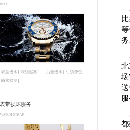
青岛市南区山东路6号华润大厦B座22层04室（需
INLET
烟台市芝罘区胜利路139号万达金融中心A座907
比
长春市朝阳区西安大路727号中银大厦A座(旺进大厦
贵阳市南明区都司高架桥路33号亨特国际金融中心1
等
昆明市盘龙区北京路928号同德昆明广场写字楼10
务
石家庄市长安区中山东路39号勒泰中心写字楼B座1
西安市碑林区南关正街88号华侨城长安国际中心E座
海口市龙华区金贸东路5号海口华润大厦B座17层17
北
唐山市路南区新华东道100号万达广场写字楼A座10
表盘进水
表镜起雾
后盖进水
生锈变色
场
台州市椒江区东海大道1800号腾达中心东1幢20楼2
防水检测
内蒙古自治区呼和浩特市玉泉区大学西街70号华润万
送
甘肃省兰州市七里河区西津西路16号兰州中心写字楼
服
重庆市解放碑渝中区民权路28号英利国际金融中心写
表带损坏服务
黑龙江省大庆市萨尔图区会战大街腕表时光售后服
WATCH STRAP
黑龙江省鹤岗市向阳区红军路腕表时光售后服务中
都
黑龙江省黑河市爱辉区中央街腕表时光售后服务中