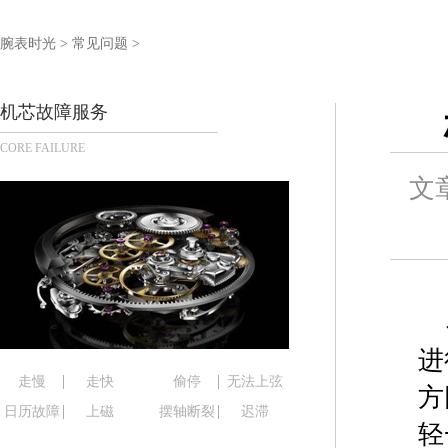
杭州市上城区钱江路1366号华润大厦写字楼A座5层5
金华市金东区东市南街777号金华万达广场写字楼4号
腕表时光
>
常见问题
>
绍兴市越城区胜利东路379号世茂天际中心写字楼8
嘉兴市南湖区广益路705号嘉兴世界贸易中心写字楼A
机芯故障服务
南昌市红谷滩新区红谷中大道998号绿地双子塔（中
CORE FAILURE
济南市历下区经十路11111号华润中心写字楼（万象
广州市天河区天河路230号万菱汇国际中心写字楼A
文
广州市越秀区环市东路371-375号世界贸易中心大
深圳市罗湖区深南东路5001号华润大厦写字楼17层
惠州市惠城区江北文昌一路7号华贸大厦写字楼1座3
厦门市思明区湖滨东路95号华润大厦写字楼B座11层
福州市鼓楼区五四路128-1号恒力城写字楼15层0
成都市锦江区人民东路6号SAC东原中心写字楼24层
进
重庆市江北区观音桥步行街2号融恒时代广场写字楼9
走慢
走快
偷停
无法上弦
方
长沙市芙蓉区定王台街道建湘路393号世茂环球金融
日历故障
上磁
摆轴断裂
迟滞
轻
郑州市二七区铭功路10号华润大厦写字楼29层290