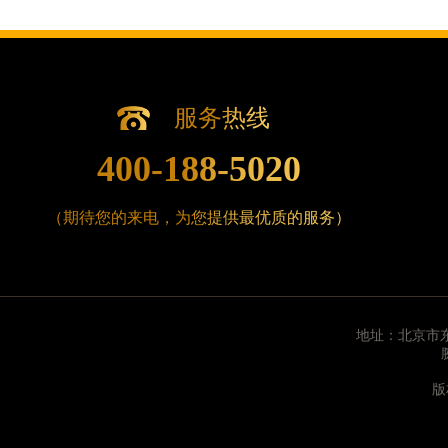
北京市东城区东长安街1号王府井东方广场W3座6层
河北省保定市竞秀区朝阳北大街北国先天下腕表时
内蒙古自治区阿拉善盟市左旗土尔扈特大街腕表时
内蒙古自治区巴彦淖尔市临河区新华街腕表时光售
服务热线
内蒙古自治区包头市青山区幸福路甲3号王府井百
内蒙古自治区赤峰市红山区哈达街腕表时光售后服
400-188-5020
内蒙古自治区鄂尔多斯市东胜区伊金霍洛街腕表时
内蒙古自治区呼伦贝尔市海拉尔区中央街腕表时光
（期待您的来电，为您提供最优质的服务）
内蒙古自治区通辽市科尔沁区明仁大街腕表时光售
内蒙古自治区乌海市海勃湾区人民南路腕表时光售
内蒙古自治区乌兰察布市集宁区恩和大街腕表时光
内蒙古自治区锡林郭勒盟市锡林浩特市光明街与额
地址：北京市东
内蒙古自治区兴安盟市乌兰浩特市兴安大街腕表时
山西省大同市平城区迎宾街腕表时光售后服务中心
版
山西省晋城市城区黄华街腕表时光售后服务中心（
山西省晋中市榆次区顺城街腕表时光售后服务中心