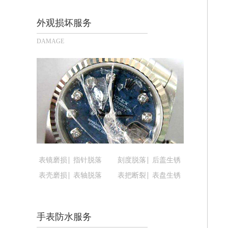
长沙市芙蓉区定王台街道建湘路393号
郑州市二七区铭功路10号华润大厦写字楼
外观损坏服务
太原市迎泽区解放路15号亨得利名表
DAMAGE
沈阳市沈河区中街路137号亨得利名
沈阳市沈河区中街路83号亨得利名表
乌鲁木齐市天山区红山路26号时代广场（
温州市鹿城区锦绣路1067号置信广场1
哈尔滨市道里区友谊西路600号富力中心
大连市中山区人民路15号国际金融大厦
佛山市禅城区季华五路57号万科金融中心
东莞市东城街道鸿福东路1号民盈国贸中
表镜磨损
指针脱落
刻度脱落
后盖生锈
无锡市梁溪区人民中路139号恒隆广场写
表壳磨损
表轴脱落
表把断裂
表盘生锈
南通市崇川区工农路57号圆融广场写字楼
苏州市苏州工业园区星港街199号苏州
武汉市江汉区解放大道686号世界贸易
手表防水服务
南宁市青秀区金湖路59号地王大厦12楼