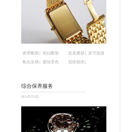
黑龙江省鹤岗市向阳区红军路腕表时光
黑龙江省黑河市爱辉区中央街腕表时光
黑龙江省鸡西市鸡冠区红军路腕表时光
黑龙江省佳木斯市向阳区长安路腕表时
黑龙江省牡丹江市东安区太平路腕表时
黑龙江省七台河市桃山区大同街腕表时
黑龙江省齐齐哈尔市龙沙区龙华路腕表
表带断裂
表扣断裂
皮表磨损
表节脱落
黑龙江省双鸭山市尖山区新兴大街腕表
氧化生锈
腐蚀变色
划痕损伤
黑龙江省绥化市北林区新华街与康庄路
黑龙江省伊春市伊美区通河路腕表时光
综合保养服务
吉林省白城市洮北区明仁南街腕表时光
吉林省白山市浑江区浑江大街腕表时光
MAINTAIN
吉林省吉林市船营区河南街腕表时光售
吉林省辽源市龙山区人民大街腕表时光
吉林省梅河口市新华街道梅河大街腕表
吉林省四平市铁东区紫气大路与南九经