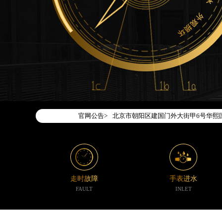
2026年7月腕表时光中国区售后服务
2026年7月腕表时光全国官方售后客户服务热
腕表时光官方全国统一服务热线400-1
2026年7月腕表时光售后服务中心最
北京市东城区东长安街1号东方广场写字
北京市朝阳区建国门外大街甲6号华熙国
官网公告>
天津市和平区赤峰道136号天津国际金融
上海市徐汇区虹桥路3号港汇中心写字楼2
上海市黄浦区南京东路299号宏伊国际
南京市秦淮区中山南路1号（新街口）南
常州市新北区龙锦路1590号现代传媒中
走时故障
手表进水
徐州市鼓楼区淮海东路29号苏宁广场IF
FAULT
INLET
扬州市邗江区国展路29号星耀天地写字楼
盐城市盐都区世纪大道5号盐城金融城写