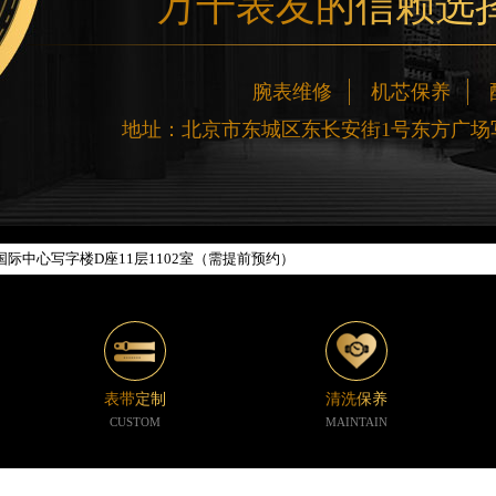
万千表友的信赖选
网络优化升级公告
腕表维修
机芯保养
线：400-188-5020
地址：北京市东城区东长安街1号东方广场写
88-5020，服务覆盖中国大陆、香港、澳门、台湾全部区域（非大陆需加拨“+86
新网点地址：
楼W3座6层602室（需提前预约）
际中心写字楼D座11层1102室（需提前预约）
中心写字楼26层2603室（需提前预约）
座37层3705室（需提前预约）
广场写字楼8层806室（需提前预约）
京中心写字楼22层C1-1室（需提前预约）
心写字楼5号楼10层1008室（需提前预约）
表带定制
清洗保养
C国际金融中心写字楼35层3508室（需提前预约）
CUSTOM
MAINTAIN
1号楼18层1803室（需提前预约）
字楼1号楼16层1604室（需提前预约）