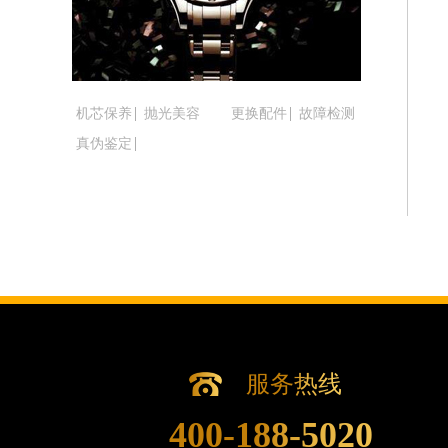
吉林省松原市宁江区五环大街腕表时光
吉林省通化市东昌区环通乡江南大街腕
吉林省延边市延吉市解放路腕表时光售
辽宁省鞍山市铁东区站前街腕表时光售
机芯保养
抛光美容
更换配件
故障检测
辽宁省本溪市平山区胜利路腕表时光售
真伪鉴定
辽宁省朝阳市双塔区新华路腕表时光售
辽宁省丹东市振兴区七经街腕表时光售
辽宁省抚顺市新抚区东一路腕表时光售
辽宁省阜新市海州区解放大街腕表时光
辽宁省葫芦岛市连山区中央路腕表时光
辽宁省锦州市古塔区中央大街腕表时光
辽宁省辽阳市白塔区新运大街腕表时光
辽宁省盘锦市兴隆台区石油大街腕表时
辽宁省铁岭市银州区南马路腕表时光售
服务热线
辽宁省营口市站前区市府路与渤海大街
400-188-5020
辽宁省沈阳市沈河区中街路137号亨