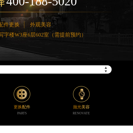
400-188-5020
择
配件更换
外观美容
字楼W3座6层602室（需提前预约）
”）
▲
▼
更换配件
抛光美容
PARTS
RENOVATE