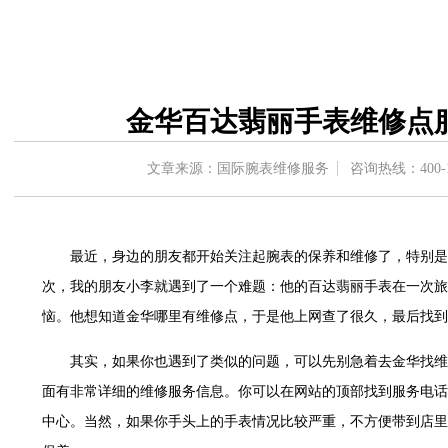
中心东塔写字楼（华润万象城）17层1706室（需提前预约）
办公楼20层2009室（需提前预约）
字楼A座5层503-5室（需提前预约）
场写字楼4号楼22层2209室（需提前预约）
金华百达翡丽手表维修点
中心写字楼8层805室（需提前预约）
中心写字楼A座13层1304室（需提前预约）
文章来源：国际腕表维修服务
咨询热线：
400-
地双子塔（中央广场）A1座办公楼14层07室（需提前预约）
写字楼（万象城）15层1508室（需提前预约）
中心写字楼A塔7层704室（需提前预约）
最近，身边的朋友都开始关注起腕表的保养和维修了，特别是
界贸易中心大厦南塔写字楼15层07室（需提前预约）
次，我的朋友小李就遇到了一个难题：他的百达翡丽手表在一次旅
写字楼17层1701室（需提前预约）
恼。他想知道金华哪里有维修点，于是他上网查了很久，最后找到
写字楼1座30层05室（需提前预约）
楼B座11层1104室（需提前预约）
其实，如果你也遇到了类似的问题，可以先别急着去金华找维
字楼15层03室（需提前预约）
面有非常详细的维修服务信息。你可以在网站的顶部找到服务电话
写字楼24层2406B室（需提前预约）
中心。当然，如果你手头上的手表情况比较严重，不方便带到店里
广场写字楼9层902室（需提前预约）