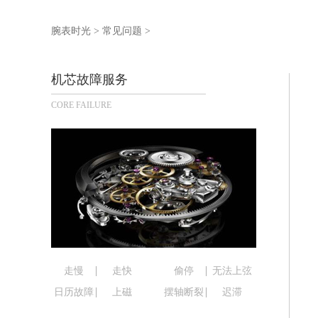
泰州市海陵区永定东路399号置地商务
宁波市江北区大闸南路500号来福士广场
腕表时光
>
常见问题
>
杭州市上城区钱江路1366号华润大厦写
金华市金东区东市南街777号金华万达广
机芯故障服务
绍兴市越城区胜利东路379号世茂天际
CORE FAILURE
嘉兴市南湖区广益路705号嘉兴世界贸易
南昌市红谷滩新区红谷中大道998号绿
济南市历下区经十路11111号华润中心
广州市天河区天河路230号万菱汇国际
广州市越秀区环市东路371-375号世
深圳市罗湖区深南东路5001号华润大厦
惠州市惠城区江北文昌一路7号华贸大厦
厦门市思明区湖滨东路95号华润大厦写字
福州市鼓楼区五四路128-1号恒力城写
走慢
走快
偷停
无法上弦
成都市锦江区人民东路6号SAC东原中心
日历故障
上磁
摆轴断裂
迟滞
重庆市江北区观音桥步行街2号融恒时代