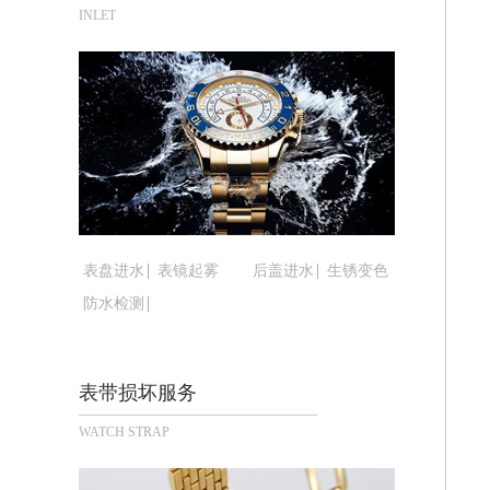
合肥市蜀山区潜山路111号万象城华润
INLET
泉州市丰泽区宝洲路729号浦西万达中
青岛市南区山东路6号华润大厦B座22
烟台市芝罘区胜利路139号万达金融中
长春市朝阳区西安大路727号中银大厦A
贵阳市南明区都司高架桥路33号亨特国
昆明市盘龙区北京路928号同德昆明广
石家庄市长安区中山东路39号勒泰中心
西安市碑林区南关正街88号华侨城长安
表盘进水
表镜起雾
后盖进水
生锈变色
海口市龙华区金贸东路5号海口华润大厦
防水检测
唐山市路南区新华东道100号万达广场写
台州市椒江区东海大道1800号腾达中心
内蒙古自治区呼和浩特市玉泉区大学西街
表带损坏服务
甘肃省兰州市七里河区西津西路16号兰
WATCH STRAP
重庆市解放碑渝中区民权路28号英利国
黑龙江省大庆市萨尔图区会战大街腕表