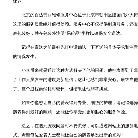
保养。
世茂环球金融中心写字楼（芙蓉广场）10层13室（需提前预约）
29层2905室（需提前预约）
北京的百达翡丽维修服务中心位于北京市朝阳区建国门外大街
服务中心（品牌授权店）3层整层（需提前预约）
这里的服务质量绝对值得信赖。服务中心不仅提供到店服务，还支
表服务中心（品牌授权店）1层整层（需提前预约）
表包装好，并在包装外注明“易碎品”字样以确保安全送达。
服务中心（品牌授权店）1层整层（需提前预约）
CCMALL）C座17层17-B（需提前预约）
记得在寄送之前最好先打电话确认一下寄送的具体要求和注意
0层1015室（需提前预约）
的情况发生。
T2座写字楼29层03室（需提前预约）
小李后来就是通过这种方式解决了他的问题。他把表寄到了北
7层G室（需提前预约）
了工作人员发来的进度更新短信，这让他感到非常安心。最终当他
C座12层1205室（需提前预约）
了。整个过程虽然耗时较长，但结果让他非常满意。
心T1写字楼9层907室（需提前预约）
字楼1座11层1104室（需提前预约）
如果你也想让自己的爱表得到专业、细致的护理，请记得选择
16层1603室（需提前预约）
腕表得到最好的照顾，还能让你享受到更加贴心的服务体验。
中心办公楼C座22层08室（需提前预约）
大厦38层09室（需提前预约）
总之，在遇到腕表问题时不要慌张，可以通过网站上的服务电
1224室（需提前预约）
式。希望每位爱表人士都能让自己的腕表焕发出新的光彩！