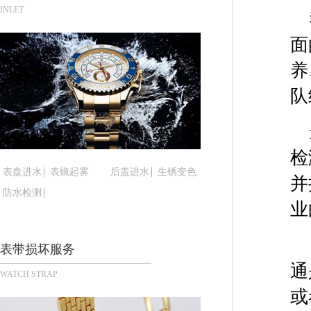
合肥市蜀山区潜山路111号万象城华润大厦B座12楼
INLET
泉州市丰泽区宝洲路729号浦西万达中心写字楼A座
面
青岛市南区山东路6号华润大厦B座22层04室（需
养
烟台市芝罘区胜利路139号万达金融中心A座907
长春市朝阳区西安大路727号中银大厦A座(旺进大厦
队
贵阳市南明区都司高架桥路33号亨特国际金融中心1
昆明市盘龙区北京路928号同德昆明广场写字楼10
石家庄市长安区中山东路39号勒泰中心写字楼B座1
检
西安市碑林区南关正街88号华侨城长安国际中心E座
表盘进水
表镜起雾
后盖进水
生锈变色
并
海口市龙华区金贸东路5号海口华润大厦B座17层17
防水检测
唐山市路南区新华东道100号万达广场写字楼A座10
业
台州市椒江区东海大道1800号腾达中心东1幢20楼2
内蒙古自治区呼和浩特市玉泉区大学西街70号华润万
表带损坏服务
甘肃省兰州市七里河区西津西路16号兰州中心写字楼
通
WATCH STRAP
重庆市解放碑渝中区民权路28号英利国际金融中心写
或
黑龙江省大庆市萨尔图区会战大街腕表时光售后服