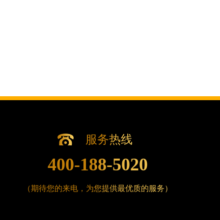
辽宁省沈阳市沈河区中街路83号亨得利名表维修授
北京市朝阳区建国门外大街甲6号华熙国际中心D座1
北京市东城区东长安街1号王府井东方广场W3座6层
河北省保定市竞秀区朝阳北大街北国先天下腕表时
内蒙古自治区阿拉善盟市左旗土尔扈特大街腕表时
内蒙古自治区巴彦淖尔市临河区新华街腕表时光售
内蒙古自治区包头市青山区幸福路甲3号王府井百
内蒙古自治区赤峰市红山区哈达街腕表时光售后服
内蒙古自治区鄂尔多斯市东胜区伊金霍洛街腕表时
内蒙古自治区呼伦贝尔市海拉尔区中央街腕表时光
服务热线
内蒙古自治区通辽市科尔沁区明仁大街腕表时光售
内蒙古自治区乌海市海勃湾区人民南路腕表时光售
400-188-5020
内蒙古自治区乌兰察布市集宁区恩和大街腕表时光
内蒙古自治区锡林郭勒盟市锡林浩特市光明街与额
（期待您的来电，为您提供最优质的服务）
内蒙古自治区兴安盟市乌兰浩特市兴安大街腕表时
山西省大同市平城区迎宾街腕表时光售后服务中心