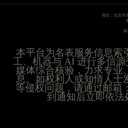
山西省晋城市城区黄华街腕表时光售后服务中心（
山西省晋中市榆次区顺城街腕表时光售后服务中心
地址：北京市东
山西省临汾市尧都区解放路腕表时光售后服务中心
山西省吕梁市离石区永宁中路与建设街交叉口腕表
版
山西省朔州市朔城区怡西路与鄯阳西街交汇处腕表
山西省忻州市忻府区和平东街与七一南路交叉口腕
本平台为名表服务信息索
山西省阳泉市郊区平阳东街与新城大道交叉口腕表
工、机器与 AI 进行多
山西省运城市盐湖区河东街腕表时光售后服务中心
媒体综合核验，力求专业
山西省长治市潞州区英雄中路腕表时光售后服务中
息。如权利人或知情人士
山西省太原市迎泽区迎泽街道解放路15号亨得利名
天津市和平区赤峰道136号天津国际金融中心26层
等侵权问题，请通过邮箱：25
安徽省安庆市迎江区人民路腕表时光售后服务中心
到通知后立即依法处
安徽省蚌埠市蚌山区淮河路腕表时光售后服务中心
安徽省亳州市谯城区魏武大道腕表时光售后服务中
安徽省池州市贵池区长江路腕表时光售后服务中心
安徽省滁州市琅琊区南谯北路腕表时光售后服务中