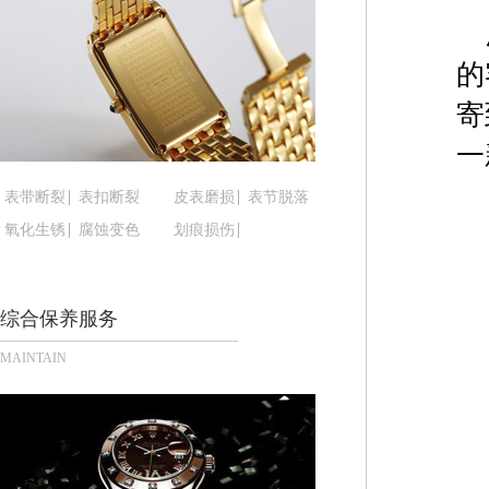
黑龙江省鹤岗市向阳区红军路腕表时光售后服务中
黑龙江省黑河市爱辉区中央街腕表时光售后服务中
的
黑龙江省鸡西市鸡冠区红军路腕表时光售后服务中
黑龙江省佳木斯市向阳区长安路腕表时光售后服务
寄
黑龙江省牡丹江市东安区太平路腕表时光售后服务
一
黑龙江省七台河市桃山区大同街腕表时光售后服务
表带断裂
表扣断裂
皮表磨损
表节脱落
黑龙江省齐齐哈尔市龙沙区龙华路腕表时光售后服
黑龙江省双鸭山市尖山区新兴大街腕表时光售后服
氧化生锈
腐蚀变色
划痕损伤
黑龙江省绥化市北林区新华街与康庄路交叉口腕表
黑龙江省伊春市伊美区通河路腕表时光售后服务中
综合保养服务
吉林省白城市洮北区明仁南街腕表时光售后服务中
吉林省白山市浑江区浑江大街腕表时光售后服务中
MAINTAIN
吉林省吉林市船营区河南街腕表时光售后服务中心
吉林省辽源市龙山区人民大街腕表时光售后服务中
吉林省梅河口市新华街道梅河大街腕表时光售后服
吉林省四平市铁东区紫气大路与南九经街交汇处腕