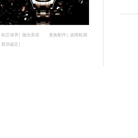
吉林省松原市宁江区五环大街腕表时光售后服务中
吉林省通化市东昌区环通乡江南大街腕表时光售后
吉林省延边市延吉市解放路腕表时光售后服务中心
辽宁省鞍山市铁东区站前街腕表时光售后服务中心
机芯保养
抛光美容
更换配件
故障检测
辽宁省本溪市平山区胜利路腕表时光售后服务中心
真伪鉴定
辽宁省朝阳市双塔区新华路腕表时光售后服务中心
辽宁省丹东市振兴区七经街腕表时光售后服务中心
辽宁省抚顺市新抚区东一路腕表时光售后服务中心
辽宁省阜新市海州区解放大街腕表时光售后服务中
辽宁省葫芦岛市连山区中央路腕表时光售后服务中
辽宁省锦州市古塔区中央大街腕表时光售后服务中
辽宁省辽阳市白塔区新运大街腕表时光售后服务中
辽宁省盘锦市兴隆台区石油大街腕表时光售后服务
辽宁省铁岭市银州区南马路腕表时光售后服务中心
辽宁省营口市站前区市府路与渤海大街交叉口腕表
辽宁省沈阳市沈河区中街路137号亨得利名表维修