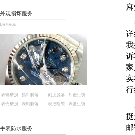
长沙市芙蓉区定王台街道建湘路393号世茂环球金融
麻
郑州市二七区铭功路10号华润大厦写字楼29层290
外观损坏服务
太原市迎泽区解放路15号亨得利名表服务中心（品
DAMAGE
沈阳市沈河区中街路137号亨得利名表服务中心（
详
沈阳市沈河区中街路83号亨得利名表服务中心（品
我
乌鲁木齐市天山区红山路26号时代广场（CCMALL）
诉
温州市鹿城区锦绣路1067号置信广场10层1015室
哈尔滨市道里区友谊西路600号富力中心T2座写字楼
家
大连市中山区人民路15号国际金融大厦7层G室（
实
佛山市禅城区季华五路57号万科金融中心C座12层1
行
东莞市东城街道鸿福东路1号民盈国贸中心T1写字楼
表镜磨损
指针脱落
刻度脱落
后盖生锈
无锡市梁溪区人民中路139号恒隆广场写字楼1座11
表壳磨损
表轴脱落
表把断裂
表盘生锈
南通市崇川区工农路57号圆融广场写字楼16层160
苏州市苏州工业园区星港街199号苏州中心办公楼C
挺
武汉市江汉区解放大道686号世界贸易大厦38层09
邮
手表防水服务
南宁市青秀区金湖路59号地王大厦12楼1224室（