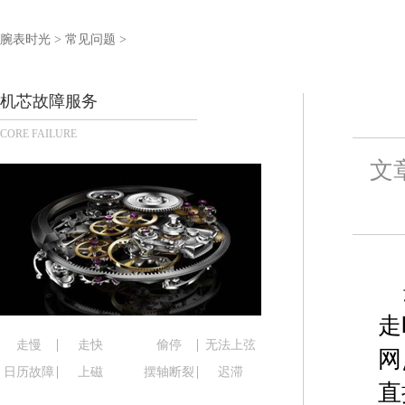
泰州市海陵区永定东路399号置地商务中心东塔写字
宁波市江北区大闸南路500号来福士广场办公楼20层
腕表时光
>
常见问题
>
杭州市上城区钱江路1366号华润大厦写字楼A座5层5
金华市金东区东市南街777号金华万达广场写字楼4号
机芯故障服务
绍兴市越城区胜利东路379号世茂天际中心写字楼8
CORE FAILURE
嘉兴市南湖区广益路705号嘉兴世界贸易中心写字楼A
文
南昌市红谷滩新区红谷中大道998号绿地双子塔（中
济南市历下区经十路11111号华润中心写字楼（万象
广州市天河区天河路230号万菱汇国际中心写字楼A
广州市越秀区环市东路371-375号世界贸易中心大
深圳市罗湖区深南东路5001号华润大厦写字楼17层
惠州市惠城区江北文昌一路7号华贸大厦写字楼1座3
厦门市思明区湖滨东路95号华润大厦写字楼B座11层
走
福州市鼓楼区五四路128-1号恒力城写字楼15层0
走慢
走快
偷停
无法上弦
网
成都市锦江区人民东路6号SAC东原中心写字楼24层
日历故障
上磁
摆轴断裂
迟滞
直
重庆市江北区观音桥步行街2号融恒时代广场写字楼9