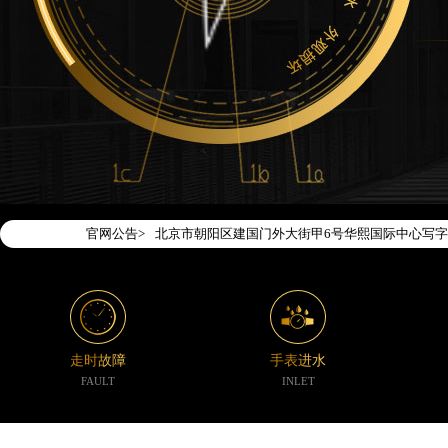
2026年7月腕表时光中国区售后服务网络优化升级
2026年7月腕表时光全国官方售后客户服务热线：400-1
腕表时光官方全国统一服务热线400-188-5020
2026年7月腕表时光售后服务中心最新网点地址：
北京市东城区东长安街1号东方广场写字楼W3座6层
北京市朝阳区建国门外大街甲6号华熙国际中心写字楼
官网公告>
天津市和平区赤峰道136号天津国际金融中心写字楼2
上海市徐汇区虹桥路3号港汇中心写字楼2座37层37
上海市黄浦区南京东路299号宏伊国际广场写字楼8
南京市秦淮区中山南路1号（新街口）南京中心写字楼
常州市新北区龙锦路1590号现代传媒中心写字楼5号
走时故障
手表进水
徐州市鼓楼区淮海东路29号苏宁广场IFC国际金融中
FAULT
INLET
扬州市邗江区国展路29号星耀天地写字楼1号楼18层
盐城市盐都区世纪大道5号盐城金融城写字楼1号楼16