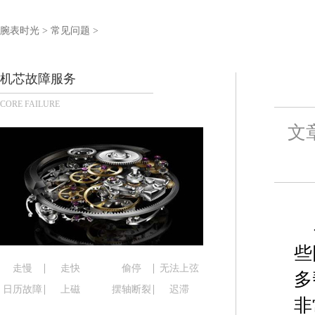
泰州市海陵区永定东路399号置地商务中心东塔写字
宁波市江北区大闸南路500号来福士广场办公楼20层
腕表时光
>
常见问题
>
杭州市上城区钱江路1366号华润大厦写字楼A座5层5
金华市金东区东市南街777号金华万达广场写字楼4号
机芯故障服务
绍兴市越城区胜利东路379号世茂天际中心写字楼8
CORE FAILURE
嘉兴市南湖区广益路705号嘉兴世界贸易中心写字楼A
南昌市红谷滩新区红谷中大道998号绿地双子塔（中
文
济南市历下区经十路11111号华润中心写字楼（万象
广州市天河区天河路230号万菱汇国际中心写字楼A
广州市越秀区环市东路371-375号世界贸易中心大
深圳市罗湖区深南东路5001号华润大厦写字楼17层
惠州市惠城区江北文昌一路7号华贸大厦写字楼1座3
厦门市思明区湖滨东路95号华润大厦写字楼B座11层
些
福州市鼓楼区五四路128-1号恒力城写字楼15层0
走慢
走快
偷停
无法上弦
多
成都市锦江区人民东路6号SAC东原中心写字楼24层
日历故障
上磁
摆轴断裂
迟滞
非
重庆市江北区观音桥步行街2号融恒时代广场写字楼9