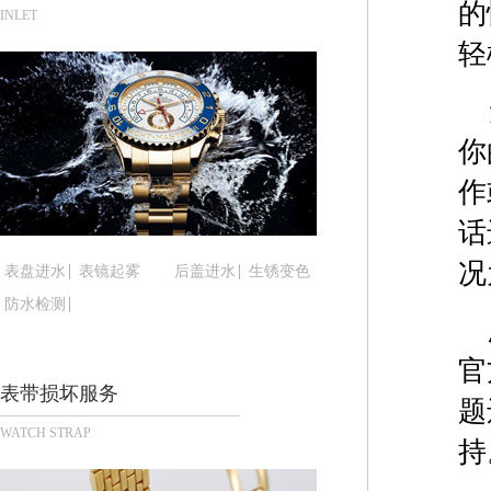
的
合肥市蜀山区潜山路111号万象城华润大厦B座12楼
INLET
泉州市丰泽区宝洲路729号浦西万达中心写字楼A座
轻
青岛市南区山东路6号华润大厦B座22层04室（需
烟台市芝罘区胜利路139号万达金融中心A座907
长春市朝阳区西安大路727号中银大厦A座(旺进大厦
你
贵阳市南明区都司高架桥路33号亨特国际金融中心1
作
昆明市盘龙区北京路928号同德昆明广场写字楼10
话
石家庄市长安区中山东路39号勒泰中心写字楼B座1
西安市碑林区南关正街88号华侨城长安国际中心E座
况
表盘进水
表镜起雾
后盖进水
生锈变色
海口市龙华区金贸东路5号海口华润大厦B座17层17
防水检测
唐山市路南区新华东道100号万达广场写字楼A座10
台州市椒江区东海大道1800号腾达中心东1幢20楼2
官
内蒙古自治区呼和浩特市玉泉区大学西街70号华润万
表带损坏服务
题
甘肃省兰州市七里河区西津西路16号兰州中心写字楼
WATCH STRAP
重庆市解放碑渝中区民权路28号英利国际金融中心写
持
黑龙江省大庆市萨尔图区会战大街腕表时光售后服