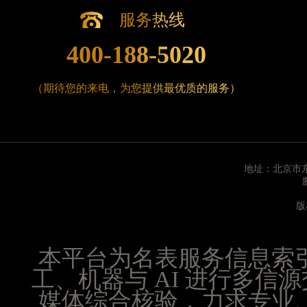
辽宁省沈阳市沈河区中街路83号亨得利名表维修授
服务热线
北京市朝阳区建国门外大街甲6号华熙国际中心D座1
北京市东城区东长安街1号王府井东方广场W3座6层
400-188-5020
河北省保定市竞秀区朝阳北大街北国先天下腕表时
内蒙古自治区阿拉善盟市左旗土尔扈特大街腕表时
（期待您的来电，为您提供最优质的服务）
内蒙古自治区巴彦淖尔市临河区新华街腕表时光售
内蒙古自治区包头市青山区幸福路甲3号王府井百
内蒙古自治区赤峰市红山区哈达街腕表时光售后服
内蒙古自治区鄂尔多斯市东胜区伊金霍洛街腕表时
地址：北京市东
内蒙古自治区呼伦贝尔市海拉尔区中央街腕表时光
内蒙古自治区通辽市科尔沁区明仁大街腕表时光售
版
内蒙古自治区乌海市海勃湾区人民南路腕表时光售
内蒙古自治区乌兰察布市集宁区恩和大街腕表时光
本平台为名表服务信息索
内蒙古自治区锡林郭勒盟市锡林浩特市光明街与额
工、机器与 AI 进行多
内蒙古自治区兴安盟市乌兰浩特市兴安大街腕表时
媒体综合核验，力求专业
山西省大同市平城区迎宾街腕表时光售后服务中心