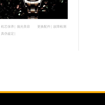
吉林省松原市宁江区五环大街腕表时光售后服务中
吉林省通化市东昌区环通乡江南大街腕表时光售后
吉林省延边市延吉市解放路腕表时光售后服务中心
辽宁省鞍山市铁东区站前街腕表时光售后服务中心
机芯保养
抛光美容
更换配件
故障检测
辽宁省本溪市平山区胜利路腕表时光售后服务中心
真伪鉴定
辽宁省朝阳市双塔区新华路腕表时光售后服务中心
辽宁省丹东市振兴区七经街腕表时光售后服务中心
辽宁省抚顺市新抚区东一路腕表时光售后服务中心
辽宁省阜新市海州区解放大街腕表时光售后服务中
辽宁省葫芦岛市连山区中央路腕表时光售后服务中
辽宁省锦州市古塔区中央大街腕表时光售后服务中
辽宁省辽阳市白塔区新运大街腕表时光售后服务中
辽宁省盘锦市兴隆台区石油大街腕表时光售后服务
辽宁省铁岭市银州区南马路腕表时光售后服务中心
辽宁省营口市站前区市府路与渤海大街交叉口腕表
辽宁省沈阳市沈河区中街路137号亨得利名表维修