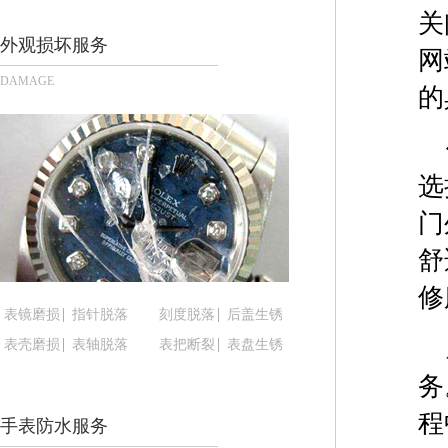
长沙市芙蓉区定王台街道建湘路393号世茂环球金融
关
郑州市二七区铭功路10号华润大厦写字楼29层290
外观损坏服务
网
太原市迎泽区解放路15号亨得利名表服务中心（品
DAMAGE
的
沈阳市沈河区中街路137号亨得利名表服务中心（
沈阳市沈河区中街路83号亨得利名表服务中心（品
乌鲁木齐市天山区红山路26号时代广场（CCMALL）
温州市鹿城区锦绣路1067号置信广场10层1015室
选
哈尔滨市道里区友谊西路600号富力中心T2座写字楼
门
大连市中山区人民路15号国际金融大厦7层G室（
舒
佛山市禅城区季华五路57号万科金融中心C座12层1
东莞市东城街道鸿福东路1号民盈国贸中心T1写字楼
修
表镜磨损
指针脱落
刻度脱落
后盖生锈
无锡市梁溪区人民中路139号恒隆广场写字楼1座11
表壳磨损
表轴脱落
表把断裂
表盘生锈
南通市崇川区工农路57号圆融广场写字楼16层160
苏州市苏州工业园区星港街199号苏州中心办公楼C
务
武汉市江汉区解放大道686号世界贸易大厦38层09
程
手表防水服务
南宁市青秀区金湖路59号地王大厦12楼1224室（