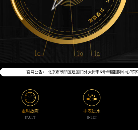
2026年7月腕表时光中国区售后服务网络优化升级
2026年7月腕表时光全国官方售后客户服务热线：400-1
腕表时光官方全国统一服务热线400-188-5020
2026年7月腕表时光售后服务中心最新网点地址：
北京市东城区东长安街1号东方广场写字楼W3座6层
北京市朝阳区建国门外大街甲6号华熙国际中心写字楼
官网公告>
天津市和平区赤峰道136号天津国际金融中心写字楼2
上海市徐汇区虹桥路3号港汇中心写字楼2座37层37
上海市黄浦区南京东路299号宏伊国际广场写字楼8
南京市秦淮区中山南路1号（新街口）南京中心写字楼
常州市新北区龙锦路1590号现代传媒中心写字楼5号
走时故障
手表进水
徐州市鼓楼区淮海东路29号苏宁广场IFC国际金融中
FAULT
INLET
扬州市邗江区国展路29号星耀天地写字楼1号楼18层
盐城市盐都区世纪大道5号盐城金融城写字楼1号楼16