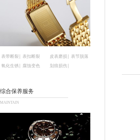
黑龙江省鹤岗市向阳区红军路腕表时光售后服务中
黑龙江省黑河市爱辉区中央街腕表时光售后服务中
黑龙江省鸡西市鸡冠区红军路腕表时光售后服务中
黑龙江省佳木斯市向阳区长安路腕表时光售后服务
黑龙江省牡丹江市东安区太平路腕表时光售后服务
黑龙江省七台河市桃山区大同街腕表时光售后服务
黑龙江省齐齐哈尔市龙沙区龙华路腕表时光售后服
表带断裂
表扣断裂
皮表磨损
表节脱落
黑龙江省双鸭山市尖山区新兴大街腕表时光售后服
氧化生锈
腐蚀变色
划痕损伤
黑龙江省绥化市北林区新华街与康庄路交叉口腕表
黑龙江省伊春市伊美区通河路腕表时光售后服务中
综合保养服务
吉林省白城市洮北区明仁南街腕表时光售后服务中
吉林省白山市浑江区浑江大街腕表时光售后服务中
MAINTAIN
吉林省吉林市船营区河南街腕表时光售后服务中心
吉林省辽源市龙山区人民大街腕表时光售后服务中
吉林省梅河口市新华街道梅河大街腕表时光售后服
吉林省四平市铁东区紫气大路与南九经街交汇处腕