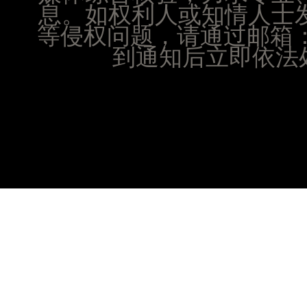
山西省晋城市城区黄华街腕表时光售后服务中心（
息。如权利人或知情人士
山西省晋中市榆次区顺城街腕表时光售后服务中心
等侵权问题，请通过邮箱：25
山西省临汾市尧都区解放路腕表时光售后服务中心
到通知后立即依法处
山西省吕梁市离石区永宁中路与建设街交叉口腕表
山西省朔州市朔城区怡西路与鄯阳西街交汇处腕表
山西省忻州市忻府区和平东街与七一南路交叉口腕
山西省阳泉市郊区平阳东街与新城大道交叉口腕表
山西省运城市盐湖区河东街腕表时光售后服务中心
山西省长治市潞州区英雄中路腕表时光售后服务中
山西省太原市迎泽区迎泽街道解放路15号亨得利名
天津市和平区赤峰道136号天津国际金融中心26层
安徽省安庆市迎江区人民路腕表时光售后服务中心
安徽省蚌埠市蚌山区淮河路腕表时光售后服务中心
安徽省亳州市谯城区魏武大道腕表时光售后服务中
安徽省池州市贵池区长江路腕表时光售后服务中心
安徽省滁州市琅琊区南谯北路腕表时光售后服务中