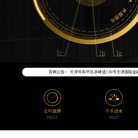
2026年7月腕表时光中国区售后服务
2026年7月腕表时光全国官方售后客户服务热
腕表时光官方全国统一服务热线400-1
2026年7月腕表时光售后服务中心最
北京市东城区东长安街1号东方广场写字
北京市朝阳区建国门外大街甲6号华熙国
天津市和平区赤峰道136号天津国际金融
官网公告>
上海市徐汇区虹桥路3号港汇中心写字楼2
上海市黄浦区南京东路299号宏伊国际
南京市秦淮区中山南路1号（新街口）南
常州市新北区龙锦路1590号现代传媒中
徐州市鼓楼区淮海东路29号苏宁广场IF
走时故障
手表进水
扬州市邗江区国展路29号星耀天地写字楼
FAULT
INLET
盐城市盐都区世纪大道5号盐城金融城写
泰州市海陵区永定东路399号置地商务