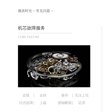
宁波市江北区大闸南路500号来福士广场
杭州市上城区钱江路1366号华润大厦写
腕表时光
>
常见问题
>
金华市金东区东市南街777号金华万达广
绍兴市越城区胜利东路379号世茂天际
机芯故障服务
嘉兴市南湖区广益路705号嘉兴世界贸易
CORE FAILURE
南昌市红谷滩新区红谷中大道998号绿
济南市历下区经十路11111号华润中心
广州市天河区天河路230号万菱汇国际
广州市越秀区环市东路371-375号世
深圳市罗湖区深南东路5001号华润大厦
惠州市惠城区江北文昌一路7号华贸大厦
厦门市思明区湖滨东路95号华润大厦写字
福州市鼓楼区五四路128-1号恒力城写
成都市锦江区人民东路6号SAC东原中心
走慢
走快
偷停
无法上弦
重庆市江北区观音桥步行街2号融恒时代
日历故障
上磁
摆轴断裂
迟滞
长沙市芙蓉区定王台街道建湘路393号