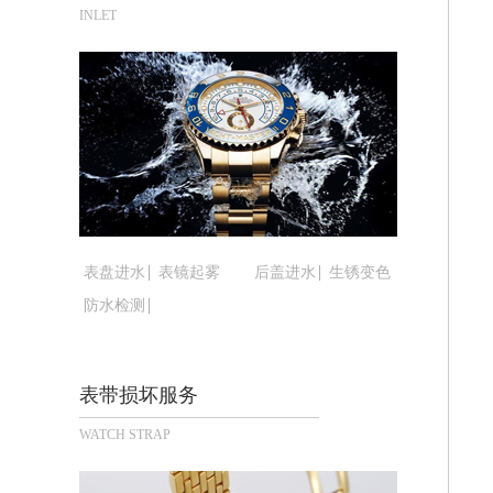
泉州市丰泽区宝洲路729号浦西万达中
INLET
青岛市南区山东路6号华润大厦B座22
烟台市芝罘区胜利路139号万达金融中
长春市朝阳区西安大路727号中银大厦A
贵阳市南明区都司高架桥路33号亨特国
昆明市盘龙区北京路928号同德昆明广
石家庄市长安区中山东路39号勒泰中心
西安市碑林区南关正街88号华侨城长安
海口市龙华区金贸东路5号海口华润大厦
表盘进水
表镜起雾
后盖进水
生锈变色
唐山市路南区新华东道100号万达广场写
防水检测
台州市椒江区东海大道1800号腾达中心
内蒙古自治区呼和浩特市玉泉区大学西街
甘肃省兰州市七里河区西津西路16号兰
表带损坏服务
重庆市解放碑渝中区民权路28号英利国
WATCH STRAP
黑龙江省大庆市萨尔图区会战大街腕表
黑龙江省鹤岗市向阳区红军路腕表时光