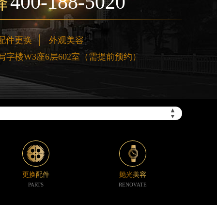
400-188-5020
择
配件更换
外观美容
”）
字楼W3座6层602室（需提前预约）
▲
▼
更换配件
抛光美容
PARTS
RENOVATE