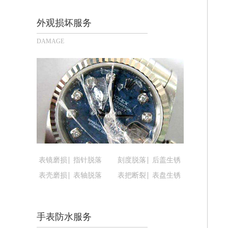
郑州市二七区铭功路10号华润大厦写字楼
太原市迎泽区解放路15号亨得利名表
外观损坏服务
沈阳市沈河区中街路137号亨得利名
DAMAGE
沈阳市沈河区中街路83号亨得利名表
乌鲁木齐市天山区红山路26号时代广场（
温州市鹿城区锦绣路1067号置信广场1
哈尔滨市道里区友谊西路600号富力中心
大连市中山区人民路15号国际金融大厦
佛山市禅城区季华五路57号万科金融中心
东莞市东城街道鸿福东路1号民盈国贸中
无锡市梁溪区人民中路139号恒隆广场写
表镜磨损
指针脱落
刻度脱落
后盖生锈
南通市崇川区工农路57号圆融广场写字楼
表壳磨损
表轴脱落
表把断裂
表盘生锈
苏州市苏州工业园区星港街199号苏州
武汉市江汉区解放大道686号世界贸易
南宁市青秀区金湖路59号地王大厦12楼
手表防水服务
合肥市蜀山区潜山路111号万象城华润