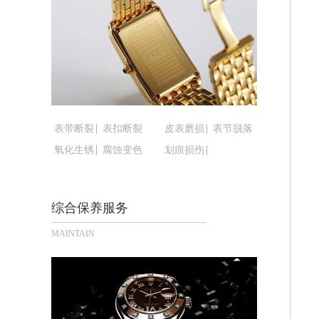
黑龙江省黑河市爱辉区中央街腕表时光
黑龙江省鸡西市鸡冠区红军路腕表时光
黑龙江省佳木斯市向阳区长安路腕表时
黑龙江省牡丹江市东安区太平路腕表时
黑龙江省七台河市桃山区大同街腕表时
黑龙江省齐齐哈尔市龙沙区龙华路腕表
黑龙江省双鸭山市尖山区新兴大街腕表
表带断裂
表扣断裂
皮表磨损
表节脱落
黑龙江省绥化市北林区新华街与康庄路
氧化生锈
腐蚀变色
划痕损伤
黑龙江省伊春市伊美区通河路腕表时光
吉林省白城市洮北区明仁南街腕表时光
综合保养服务
吉林省白山市浑江区浑江大街腕表时光
吉林省吉林市船营区河南街腕表时光售
MAINTAIN
吉林省辽源市龙山区人民大街腕表时光
吉林省梅河口市新华街道梅河大街腕表
吉林省四平市铁东区紫气大路与南九经
吉林省松原市宁江区五环大街腕表时光