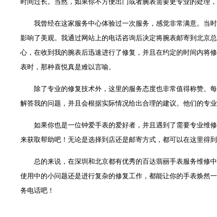
时间过长。当然，如果你不方便出门或者腕表需要更专业的处理，
29层2905室（需提前预约）
服务中心（品牌授权店）3层整层（需提前预约）
我曾经在这家服务中心体验过一次服务，感觉非常满意。当时
表服务中心（品牌授权店）1层整层（需提前预约）
影响了美观。我通过网站上的电话咨询后决定将腕表邮寄到北京总
服务中心（品牌授权店）1层整层（需提前预约）
心，在收到我的腕表后迅速进行了修复，并且在约定的时间内将修
CCMALL）C座17层17-B（需提前预约）
表时，那种喜悦真是难以言喻。
0层1015室（需提前预约）
T2座写字楼29层03室（需提前预约）
除了专业的修复技术外，这里的服务态度也非常值得称赞。每
7层G室（需提前预约）
解答我的问题，并且会根据实际情况给出合理的建议。他们的专业
C座12层1205室（需提前预约）
如果你也是一位钟爱手表的爱好者，并且遇到了需要专业维修
心T1写字楼9层907室（需提前预约）
来获取帮助吧！无论是选择到店还是邮寄方式，都可以在这里得到
字楼1座11层1104室（需提前预约）
16层1603室（需提前预约）
总的来说，在深圳和北京都有优秀的百达翡丽手表服务维修中
中心办公楼C座22层08室（需提前预约）
使用中的小问题还是进行复杂的修复工作，都能让你的手表焕然一
大厦38层09室（需提前预约）
务电话吧！
1224室（需提前预约）
大厦B座12楼03室（需提前预约）