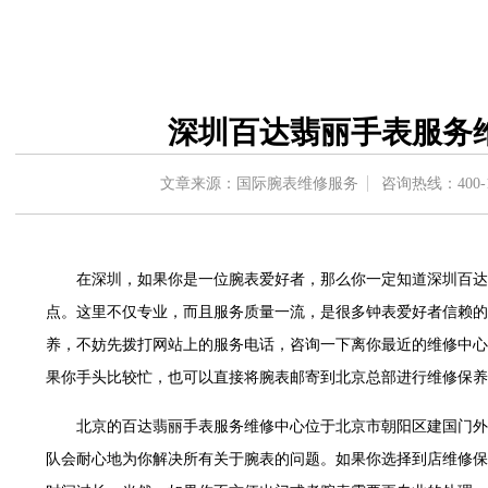
办公楼20层2009室（需提前预约）
字楼A座5层503-5室（需提前预约）
场写字楼4号楼22层2209室（需提前预约）
中心写字楼8层805室（需提前预约）
深圳百达翡丽手表服务
中心写字楼A座13层1304室（需提前预约）
地双子塔（中央广场）A1座办公楼14层07室（需提前预约）
文章来源：国际腕表维修服务
咨询热线：
400-
写字楼（万象城）15层1508室（需提前预约）
中心写字楼A塔7层704室（需提前预约）
界贸易中心大厦南塔写字楼15层07室（需提前预约）
在深圳，如果你是一位腕表爱好者，那么你一定知道深圳百达
写字楼17层1701室（需提前预约）
点。这里不仅专业，而且服务质量一流，是很多钟表爱好者信赖的
写字楼1座30层05室（需提前预约）
养，不妨先拨打网站上的服务电话，咨询一下离你最近的维修中心
楼B座11层1104室（需提前预约）
字楼15层03室（需提前预约）
果你手头比较忙，也可以直接将腕表邮寄到北京总部进行维修保养
写字楼24层2406B室（需提前预约）
北京的百达翡丽手表服务维修中心位于北京市朝阳区建国门外
广场写字楼9层902室（需提前预约）
队会耐心地为你解决所有关于腕表的问题。如果你选择到店维修保
世茂环球金融中心写字楼（芙蓉广场）10层13室（需提前预约）