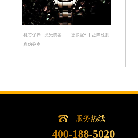
吉林省通化市东昌区环通乡江南大街腕
吉林省延边市延吉市解放路腕表时光售
辽宁省鞍山市铁东区站前街腕表时光售
辽宁省本溪市平山区胜利路腕表时光售
机芯保养
抛光美容
更换配件
故障检测
辽宁省朝阳市双塔区新华路腕表时光售
真伪鉴定
辽宁省丹东市振兴区七经街腕表时光售
辽宁省抚顺市新抚区东一路腕表时光售
辽宁省阜新市海州区解放大街腕表时光
辽宁省葫芦岛市连山区中央路腕表时光
辽宁省锦州市古塔区中央大街腕表时光
辽宁省辽阳市白塔区新运大街腕表时光
辽宁省盘锦市兴隆台区石油大街腕表时
辽宁省铁岭市银州区南马路腕表时光售
辽宁省营口市站前区市府路与渤海大街
服务热线
辽宁省沈阳市沈河区中街路137号亨
400-188-5020
辽宁省沈阳市沈河区中街路83号亨得