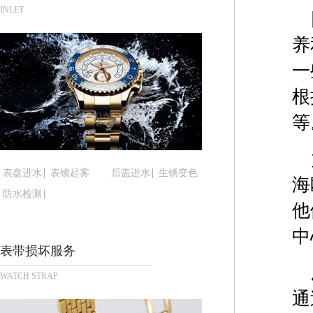
合肥市蜀山区潜山路111号万象城华润大厦B座12楼
INLET
泉州市丰泽区宝洲路729号浦西万达中心写字楼A座
养
青岛市南区山东路6号华润大厦B座22层04室（需
烟台市芝罘区胜利路139号万达金融中心A座907
一
长春市朝阳区西安大路727号中银大厦A座(旺进大厦
根
贵阳市南明区都司高架桥路33号亨特国际金融中心1
等
昆明市盘龙区北京路928号同德昆明广场写字楼10
石家庄市长安区中山东路39号勒泰中心写字楼B座1
西安市碑林区南关正街88号华侨城长安国际中心E座
表盘进水
表镜起雾
后盖进水
生锈变色
海
海口市龙华区金贸东路5号海口华润大厦B座17层17
防水检测
唐山市路南区新华东道100号万达广场写字楼A座10
他
台州市椒江区东海大道1800号腾达中心东1幢20楼2
中
内蒙古自治区呼和浩特市玉泉区大学西街70号华润万
表带损坏服务
甘肃省兰州市七里河区西津西路16号兰州中心写字楼
WATCH STRAP
重庆市解放碑渝中区民权路28号英利国际金融中心写
通
黑龙江省大庆市萨尔图区会战大街腕表时光售后服