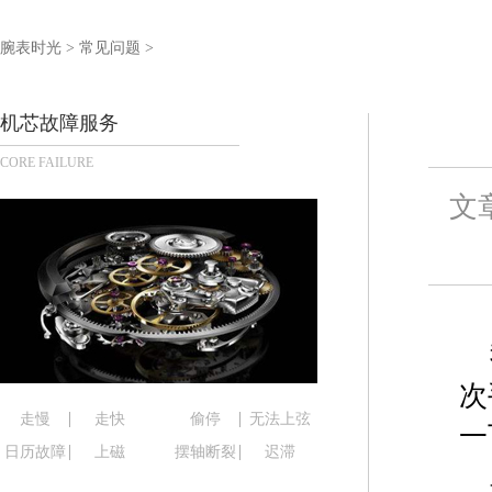
泰州市海陵区永定东路399号置地商务中心东塔写字
宁波市江北区大闸南路500号来福士广场办公楼20层
腕表时光
>
常见问题
>
杭州市上城区钱江路1366号华润大厦写字楼A座5层5
金华市金东区东市南街777号金华万达广场写字楼4号
机芯故障服务
绍兴市越城区胜利东路379号世茂天际中心写字楼8
CORE FAILURE
嘉兴市南湖区广益路705号嘉兴世界贸易中心写字楼A
南昌市红谷滩新区红谷中大道998号绿地双子塔（中
文
济南市历下区经十路11111号华润中心写字楼（万象
广州市天河区天河路230号万菱汇国际中心写字楼A
广州市越秀区环市东路371-375号世界贸易中心大
深圳市罗湖区深南东路5001号华润大厦写字楼17层
惠州市惠城区江北文昌一路7号华贸大厦写字楼1座3
厦门市思明区湖滨东路95号华润大厦写字楼B座11层
次
福州市鼓楼区五四路128-1号恒力城写字楼15层0
走慢
走快
偷停
无法上弦
一
成都市锦江区人民东路6号SAC东原中心写字楼24层
日历故障
上磁
摆轴断裂
迟滞
重庆市江北区观音桥步行街2号融恒时代广场写字楼9