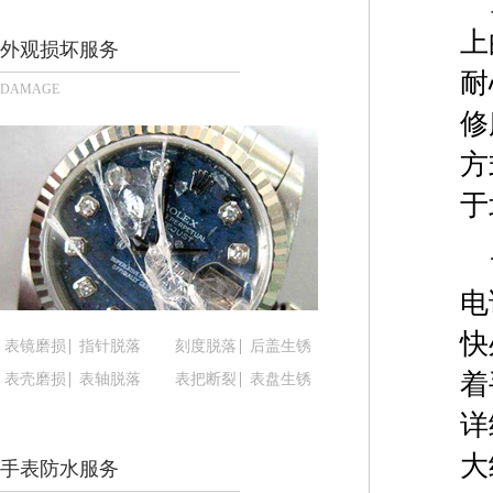
长沙市芙蓉区定王台街道建湘路393号世茂环球金融
上
郑州市二七区铭功路10号华润大厦写字楼29层290
外观损坏服务
太原市迎泽区解放路15号亨得利名表服务中心（品
耐
DAMAGE
沈阳市沈河区中街路137号亨得利名表服务中心（
修
沈阳市沈河区中街路83号亨得利名表服务中心（品
方
乌鲁木齐市天山区红山路26号时代广场（CCMALL）
温州市鹿城区锦绣路1067号置信广场10层1015室
于
哈尔滨市道里区友谊西路600号富力中心T2座写字楼
大连市中山区人民路15号国际金融大厦7层G室（
佛山市禅城区季华五路57号万科金融中心C座12层1
电
东莞市东城街道鸿福东路1号民盈国贸中心T1写字楼
快
表镜磨损
指针脱落
刻度脱落
后盖生锈
无锡市梁溪区人民中路139号恒隆广场写字楼1座11
着
表壳磨损
表轴脱落
表把断裂
表盘生锈
南通市崇川区工农路57号圆融广场写字楼16层160
苏州市苏州工业园区星港街199号苏州中心办公楼C
详
武汉市江汉区解放大道686号世界贸易大厦38层09
大
手表防水服务
南宁市青秀区金湖路59号地王大厦12楼1224室（