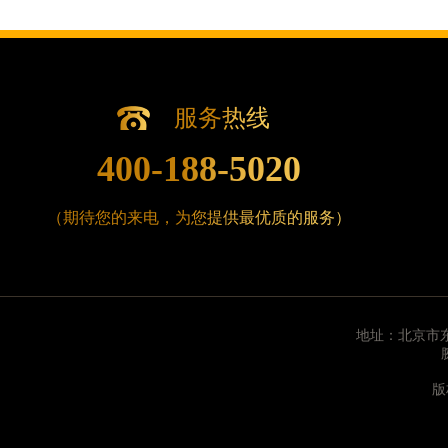
辽宁省沈阳市沈河区中街路83号亨得利名表维修授
北京市朝阳区建国门外大街甲6号华熙国际中心D座1
北京市东城区东长安街1号王府井东方广场W3座6层
河北省保定市竞秀区朝阳北大街北国先天下腕表时
服务热线
内蒙古自治区阿拉善盟市左旗土尔扈特大街腕表时
内蒙古自治区巴彦淖尔市临河区新华街腕表时光售
400-188-5020
内蒙古自治区包头市青山区幸福路甲3号王府井百
内蒙古自治区赤峰市红山区哈达街腕表时光售后服
（期待您的来电，为您提供最优质的服务）
内蒙古自治区鄂尔多斯市东胜区伊金霍洛街腕表时
内蒙古自治区呼伦贝尔市海拉尔区中央街腕表时光
内蒙古自治区通辽市科尔沁区明仁大街腕表时光售
内蒙古自治区乌海市海勃湾区人民南路腕表时光售
地址：北京市东
内蒙古自治区乌兰察布市集宁区恩和大街腕表时光
内蒙古自治区锡林郭勒盟市锡林浩特市光明街与额
版
内蒙古自治区兴安盟市乌兰浩特市兴安大街腕表时
山西省大同市平城区迎宾街腕表时光售后服务中心