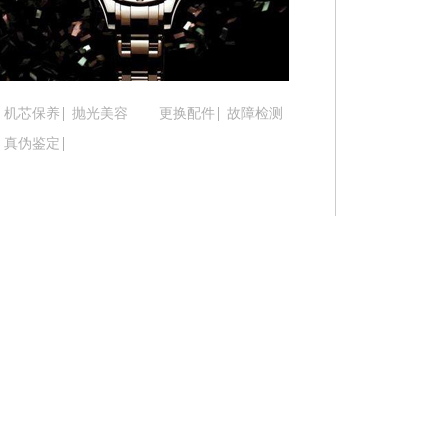
吉林省松原市宁江区五环大街腕表时光售后服务中
吉林省通化市东昌区环通乡江南大街腕表时光售后
吉林省延边市延吉市解放路腕表时光售后服务中心
辽宁省鞍山市铁东区站前街腕表时光售后服务中心
机芯保养
抛光美容
更换配件
故障检测
辽宁省本溪市平山区胜利路腕表时光售后服务中心
真伪鉴定
辽宁省朝阳市双塔区新华路腕表时光售后服务中心
辽宁省丹东市振兴区七经街腕表时光售后服务中心
辽宁省抚顺市新抚区东一路腕表时光售后服务中心
辽宁省阜新市海州区解放大街腕表时光售后服务中
辽宁省葫芦岛市连山区中央路腕表时光售后服务中
辽宁省锦州市古塔区中央大街腕表时光售后服务中
辽宁省辽阳市白塔区新运大街腕表时光售后服务中
辽宁省盘锦市兴隆台区石油大街腕表时光售后服务
辽宁省铁岭市银州区南马路腕表时光售后服务中心
辽宁省营口市站前区市府路与渤海大街交叉口腕表
辽宁省沈阳市沈河区中街路137号亨得利名表维修