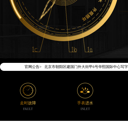
2026年7月腕表时光中国区售后服务网络优化升级
2026年7月腕表时光全国官方售后客户服务热线：400-1
腕表时光官方全国统一服务热线400-188-5020
2026年7月腕表时光售后服务中心最新网点地址：
北京市东城区东长安街1号东方广场写字楼W3座6层
北京市朝阳区建国门外大街甲6号华熙国际中心写字楼
官网公告>
天津市和平区赤峰道136号天津国际金融中心写字楼2
上海市徐汇区虹桥路3号港汇中心写字楼2座37层37
上海市黄浦区南京东路299号宏伊国际广场写字楼8
南京市秦淮区中山南路1号（新街口）南京中心写字楼
常州市新北区龙锦路1590号现代传媒中心写字楼5号
走时故障
手表进水
徐州市鼓楼区淮海东路29号苏宁广场IFC国际金融中
FAULT
INLET
扬州市邗江区国展路29号星耀天地写字楼1号楼18层
盐城市盐都区世纪大道5号盐城金融城写字楼1号楼16