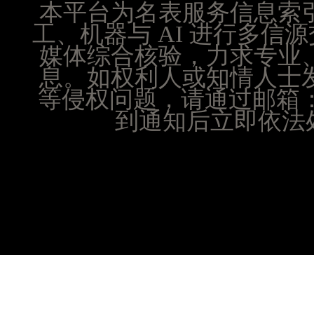
本平台为名表服务信息索
山西省晋城市城区黄华街腕表时光售后服务中心（
工、机器与 AI 进行多
山西省晋中市榆次区顺城街腕表时光售后服务中心
山西省临汾市尧都区解放路腕表时光售后服务中心
媒体综合核验，力求专业
山西省吕梁市离石区永宁中路与建设街交叉口腕表
息。如权利人或知情人士
山西省朔州市朔城区怡西路与鄯阳西街交汇处腕表
等侵权问题，请通过邮箱：25
山西省忻州市忻府区和平东街与七一南路交叉口腕
到通知后立即依法处
山西省阳泉市郊区平阳东街与新城大道交叉口腕表
山西省运城市盐湖区河东街腕表时光售后服务中心
山西省长治市潞州区英雄中路腕表时光售后服务中
山西省太原市迎泽区迎泽街道解放路15号亨得利名
天津市和平区赤峰道136号天津国际金融中心26层
安徽省安庆市迎江区人民路腕表时光售后服务中心
安徽省蚌埠市蚌山区淮河路腕表时光售后服务中心
安徽省亳州市谯城区魏武大道腕表时光售后服务中
安徽省池州市贵池区长江路腕表时光售后服务中心
安徽省滁州市琅琊区南谯北路腕表时光售后服务中