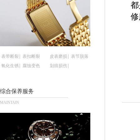
都
黑龙江省鹤岗市向阳区红军路腕表时光售后服务中
黑龙江省黑河市爱辉区中央街腕表时光售后服务中
修
黑龙江省鸡西市鸡冠区红军路腕表时光售后服务中
黑龙江省佳木斯市向阳区长安路腕表时光售后服务
黑龙江省牡丹江市东安区太平路腕表时光售后服务
黑龙江省七台河市桃山区大同街腕表时光售后服务
黑龙江省齐齐哈尔市龙沙区龙华路腕表时光售后服
表带断裂
表扣断裂
皮表磨损
表节脱落
黑龙江省双鸭山市尖山区新兴大街腕表时光售后服
氧化生锈
腐蚀变色
划痕损伤
黑龙江省绥化市北林区新华街与康庄路交叉口腕表
黑龙江省伊春市伊美区通河路腕表时光售后服务中
综合保养服务
吉林省白城市洮北区明仁南街腕表时光售后服务中
吉林省白山市浑江区浑江大街腕表时光售后服务中
MAINTAIN
吉林省吉林市船营区河南街腕表时光售后服务中心
吉林省辽源市龙山区人民大街腕表时光售后服务中
吉林省梅河口市新华街道梅河大街腕表时光售后服
吉林省四平市铁东区紫气大路与南九经街交汇处腕