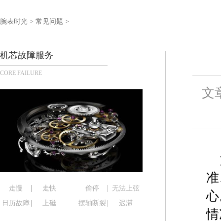
泰州市海陵区永定东路399号置地商务中心东塔写字
宁波市江北区大闸南路500号来福士广场办公楼20层
腕表时光
>
常见问题
>
杭州市上城区钱江路1366号华润大厦写字楼A座5层5
金华市金东区东市南街777号金华万达广场写字楼4号
机芯故障服务
绍兴市越城区胜利东路379号世茂天际中心写字楼8
CORE FAILURE
嘉兴市南湖区广益路705号嘉兴世界贸易中心写字楼A
南昌市红谷滩新区红谷中大道998号绿地双子塔（中
文
济南市历下区经十路11111号华润中心写字楼（万象
广州市天河区天河路230号万菱汇国际中心写字楼A
广州市越秀区环市东路371-375号世界贸易中心大
深圳市罗湖区深南东路5001号华润大厦写字楼17层
惠州市惠城区江北文昌一路7号华贸大厦写字楼1座3
厦门市思明区湖滨东路95号华润大厦写字楼B座11层
准
福州市鼓楼区五四路128-1号恒力城写字楼15层0
走慢
走快
偷停
无法上弦
心
成都市锦江区人民东路6号SAC东原中心写字楼24层
日历故障
上磁
摆轴断裂
迟滞
情
重庆市江北区观音桥步行街2号融恒时代广场写字楼9