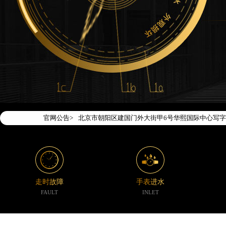
2026年7月腕表时光中国区售后服务网络优化升级
2026年7月腕表时光全国官方售后客户服务热线：400-1
腕表时光官方全国统一服务热线400-188-5020
2026年7月腕表时光售后服务中心最新网点地址：
北京市东城区东长安街1号东方广场写字楼W3座6层
北京市朝阳区建国门外大街甲6号华熙国际中心写字楼
官网公告>
天津市和平区赤峰道136号天津国际金融中心写字楼2
上海市徐汇区虹桥路3号港汇中心写字楼2座37层37
上海市黄浦区南京东路299号宏伊国际广场写字楼8
南京市秦淮区中山南路1号（新街口）南京中心写字楼
常州市新北区龙锦路1590号现代传媒中心写字楼5号
走时故障
手表进水
徐州市鼓楼区淮海东路29号苏宁广场IFC国际金融中
FAULT
INLET
扬州市邗江区国展路29号星耀天地写字楼1号楼18层
盐城市盐都区世纪大道5号盐城金融城写字楼1号楼16