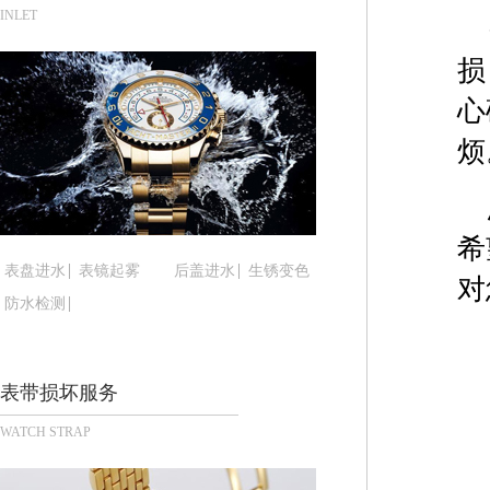
合肥市蜀山区潜山路111号万象城华润大厦B座12楼
INLET
泉州市丰泽区宝洲路729号浦西万达中心写字楼A座
损
青岛市南区山东路6号华润大厦B座22层04室（需
心
烟台市芝罘区胜利路139号万达金融中心A座907
长春市朝阳区西安大路727号中银大厦A座(旺进大厦
烦
贵阳市南明区都司高架桥路33号亨特国际金融中心1
昆明市盘龙区北京路928号同德昆明广场写字楼10
石家庄市长安区中山东路39号勒泰中心写字楼B座1
希
西安市碑林区南关正街88号华侨城长安国际中心E座
表盘进水
表镜起雾
后盖进水
生锈变色
对
海口市龙华区金贸东路5号海口华润大厦B座17层17
防水检测
唐山市路南区新华东道100号万达广场写字楼A座10
台州市椒江区东海大道1800号腾达中心东1幢20楼2
内蒙古自治区呼和浩特市玉泉区大学西街70号华润万
表带损坏服务
甘肃省兰州市七里河区西津西路16号兰州中心写字楼
WATCH STRAP
重庆市解放碑渝中区民权路28号英利国际金融中心写
黑龙江省大庆市萨尔图区会战大街腕表时光售后服