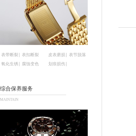
黑龙江省鹤岗市向阳区红军路腕表时光售后服务中
黑龙江省黑河市爱辉区中央街腕表时光售后服务中
黑龙江省鸡西市鸡冠区红军路腕表时光售后服务中
黑龙江省佳木斯市向阳区长安路腕表时光售后服务
黑龙江省牡丹江市东安区太平路腕表时光售后服务
黑龙江省七台河市桃山区大同街腕表时光售后服务
表带断裂
表扣断裂
皮表磨损
表节脱落
黑龙江省齐齐哈尔市龙沙区龙华路腕表时光售后服
黑龙江省双鸭山市尖山区新兴大街腕表时光售后服
氧化生锈
腐蚀变色
划痕损伤
黑龙江省绥化市北林区新华街与康庄路交叉口腕表
黑龙江省伊春市伊美区通河路腕表时光售后服务中
综合保养服务
吉林省白城市洮北区明仁南街腕表时光售后服务中
吉林省白山市浑江区浑江大街腕表时光售后服务中
MAINTAIN
吉林省吉林市船营区河南街腕表时光售后服务中心
吉林省辽源市龙山区人民大街腕表时光售后服务中
吉林省梅河口市新华街道梅河大街腕表时光售后服
吉林省四平市铁东区紫气大路与南九经街交汇处腕