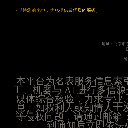
辽宁省沈阳市沈河区中街路83号亨得利名表维修授
（期待您的来电，为您提供最优质的服务）
北京市朝阳区建国门外大街甲6号华熙国际中心D座1
北京市东城区东长安街1号王府井东方广场W3座6层
河北省保定市竞秀区朝阳北大街北国先天下腕表时
内蒙古自治区阿拉善盟市左旗土尔扈特大街腕表时
内蒙古自治区巴彦淖尔市临河区新华街腕表时光售
地址：北京市东
内蒙古自治区包头市青山区幸福路甲3号王府井百
版
内蒙古自治区赤峰市红山区哈达街腕表时光售后服
内蒙古自治区鄂尔多斯市东胜区伊金霍洛街腕表时
内蒙古自治区呼伦贝尔市海拉尔区中央街腕表时光
本平台为名表服务信息索
内蒙古自治区通辽市科尔沁区明仁大街腕表时光售
工、机器与 AI 进行多
内蒙古自治区乌海市海勃湾区人民南路腕表时光售
媒体综合核验，力求专业
内蒙古自治区乌兰察布市集宁区恩和大街腕表时光
息。如权利人或知情人士
内蒙古自治区锡林郭勒盟市锡林浩特市光明街与额
等侵权问题，请通过邮箱：25
内蒙古自治区兴安盟市乌兰浩特市兴安大街腕表时
到通知后立即依法处
山西省大同市平城区迎宾街腕表时光售后服务中心