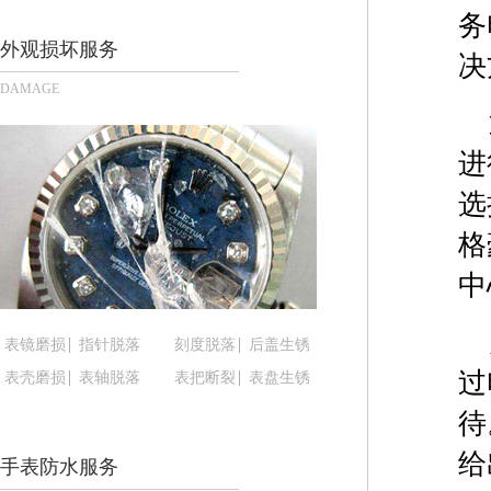
长沙市芙蓉区定王台街道建湘路393号世茂环球金融
务
郑州市二七区铭功路10号华润大厦写字楼29层290
外观损坏服务
决
太原市迎泽区解放路15号亨得利名表服务中心（品
DAMAGE
沈阳市沈河区中街路137号亨得利名表服务中心（
沈阳市沈河区中街路83号亨得利名表服务中心（品
进
乌鲁木齐市天山区红山路26号时代广场（CCMALL）
选
温州市鹿城区锦绣路1067号置信广场10层1015室
哈尔滨市道里区友谊西路600号富力中心T2座写字楼
格
大连市中山区人民路15号国际金融大厦7层G室（
中
佛山市禅城区季华五路57号万科金融中心C座12层1
东莞市东城街道鸿福东路1号民盈国贸中心T1写字楼
表镜磨损
指针脱落
刻度脱落
后盖生锈
无锡市梁溪区人民中路139号恒隆广场写字楼1座11
过
表壳磨损
表轴脱落
表把断裂
表盘生锈
南通市崇川区工农路57号圆融广场写字楼16层160
苏州市苏州工业园区星港街199号苏州中心办公楼C
待
武汉市江汉区解放大道686号世界贸易大厦38层09
给
手表防水服务
南宁市青秀区金湖路59号地王大厦12楼1224室（