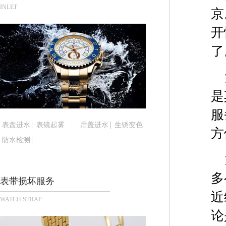
合肥市蜀山区潜山路111号万象城华润大厦B座12楼
INLET
京
泉州市丰泽区宝洲路729号浦西万达中心写字楼A座
开
青岛市南区山东路6号华润大厦B座22层04室（需
烟台市芝罘区胜利路139号万达金融中心A座907
了
长春市朝阳区西安大路727号中银大厦A座(旺进大厦
贵阳市南明区都司高架桥路33号亨特国际金融中心1
昆明市盘龙区北京路928号同德昆明广场写字楼10
是
石家庄市长安区中山东路39号勒泰中心写字楼B座1
服
西安市碑林区南关正街88号华侨城长安国际中心E座
表盘进水
表镜起雾
后盖进水
生锈变色
方
海口市龙华区金贸东路5号海口华润大厦B座17层17
防水检测
唐山市路南区新华东道100号万达广场写字楼A座10
台州市椒江区东海大道1800号腾达中心东1幢20楼2
内蒙古自治区呼和浩特市玉泉区大学西街70号华润万
多
表带损坏服务
甘肃省兰州市七里河区西津西路16号兰州中心写字楼
近
WATCH STRAP
重庆市解放碑渝中区民权路28号英利国际金融中心写
论
黑龙江省大庆市萨尔图区会战大街腕表时光售后服