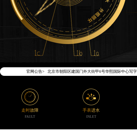
2026年7月腕表时光中国区售后服务网络优化升级
2026年7月腕表时光全国官方售后客户服务热线：400-1
腕表时光官方全国统一服务热线400-188-5020
2026年7月腕表时光售后服务中心最新网点地址：
北京市东城区东长安街1号东方广场写字楼W3座6层
北京市朝阳区建国门外大街甲6号华熙国际中心写字楼
官网公告>
天津市和平区赤峰道136号天津国际金融中心写字楼2
上海市徐汇区虹桥路3号港汇中心写字楼2座37层37
上海市黄浦区南京东路299号宏伊国际广场写字楼8
南京市秦淮区中山南路1号（新街口）南京中心写字楼
常州市新北区龙锦路1590号现代传媒中心写字楼5号
走时故障
手表进水
徐州市鼓楼区淮海东路29号苏宁广场IFC国际金融中
FAULT
INLET
扬州市邗江区国展路29号星耀天地写字楼1号楼18层
盐城市盐都区世纪大道5号盐城金融城写字楼1号楼16