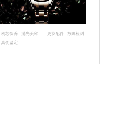
吉林省松原市宁江区五环大街腕表时光售后服务中
吉林省通化市东昌区环通乡江南大街腕表时光售后
吉林省延边市延吉市解放路腕表时光售后服务中心
辽宁省鞍山市铁东区站前街腕表时光售后服务中心
机芯保养
抛光美容
更换配件
故障检测
辽宁省本溪市平山区胜利路腕表时光售后服务中心
真伪鉴定
辽宁省朝阳市双塔区新华路腕表时光售后服务中心
辽宁省丹东市振兴区七经街腕表时光售后服务中心
辽宁省抚顺市新抚区东一路腕表时光售后服务中心
辽宁省阜新市海州区解放大街腕表时光售后服务中
辽宁省葫芦岛市连山区中央路腕表时光售后服务中
辽宁省锦州市古塔区中央大街腕表时光售后服务中
辽宁省辽阳市白塔区新运大街腕表时光售后服务中
辽宁省盘锦市兴隆台区石油大街腕表时光售后服务
辽宁省铁岭市银州区南马路腕表时光售后服务中心
辽宁省营口市站前区市府路与渤海大街交叉口腕表
辽宁省沈阳市沈河区中街路137号亨得利名表维修