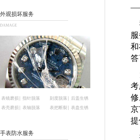
长沙市芙蓉区定王台街道建湘路393号世茂环球金融
—
郑州市二七区铭功路10号华润大厦写字楼29层290
外观损坏服务
太原市迎泽区解放路15号亨得利名表服务中心（品
DAMAGE
沈阳市沈河区中街路137号亨得利名表服务中心（
服
沈阳市沈河区中街路83号亨得利名表服务中心（品
和
乌鲁木齐市天山区红山路26号时代广场（CCMALL）
温州市鹿城区锦绣路1067号置信广场10层1015室
答
哈尔滨市道里区友谊西路600号富力中心T2座写字楼
大连市中山区人民路15号国际金融大厦7层G室（
佛山市禅城区季华五路57号万科金融中心C座12层1
考
东莞市东城街道鸿福东路1号民盈国贸中心T1写字楼
修
表镜磨损
指针脱落
刻度脱落
后盖生锈
无锡市梁溪区人民中路139号恒隆广场写字楼1座11
京
表壳磨损
表轴脱落
表把断裂
表盘生锈
南通市崇川区工农路57号圆融广场写字楼16层160
苏州市苏州工业园区星港街199号苏州中心办公楼C
提
武汉市江汉区解放大道686号世界贸易大厦38层09
手表防水服务
南宁市青秀区金湖路59号地王大厦12楼1224室（