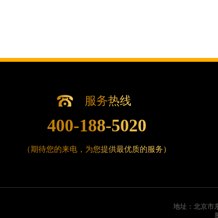
辽宁省沈阳市沈河区中街路83号亨得利名表维修授
北京市朝阳区建国门外大街甲6号华熙国际中心D座1
北京市东城区东长安街1号王府井东方广场W3座6层
河北省保定市竞秀区朝阳北大街北国先天下腕表时
内蒙古自治区阿拉善盟市左旗土尔扈特大街腕表时
内蒙古自治区巴彦淖尔市临河区新华街腕表时光售
内蒙古自治区包头市青山区幸福路甲3号王府井百
服务热线
内蒙古自治区赤峰市红山区哈达街腕表时光售后服
内蒙古自治区鄂尔多斯市东胜区伊金霍洛街腕表时
400-188-5020
内蒙古自治区呼伦贝尔市海拉尔区中央街腕表时光
内蒙古自治区通辽市科尔沁区明仁大街腕表时光售
（期待您的来电，为您提供最优质的服务）
内蒙古自治区乌海市海勃湾区人民南路腕表时光售
内蒙古自治区乌兰察布市集宁区恩和大街腕表时光
内蒙古自治区锡林郭勒盟市锡林浩特市光明街与额
内蒙古自治区兴安盟市乌兰浩特市兴安大街腕表时
地址：北京市东
山西省大同市平城区迎宾街腕表时光售后服务中心