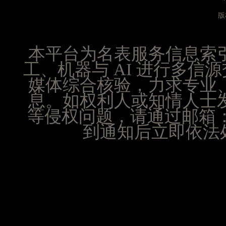
山西省晋城市城区黄华街腕表时光售后服务中心（
版
山西省晋中市榆次区顺城街腕表时光售后服务中心
山西省临汾市尧都区解放路腕表时光售后服务中心
山西省吕梁市离石区永宁中路与建设街交叉口腕表
本平台为名表服务信息索
山西省朔州市朔城区怡西路与鄯阳西街交汇处腕表
工、机器与 AI 进行多
山西省忻州市忻府区和平东街与七一南路交叉口腕
媒体综合核验，力求专业
山西省阳泉市郊区平阳东街与新城大道交叉口腕表
息。如权利人或知情人士
山西省运城市盐湖区河东街腕表时光售后服务中心
等侵权问题，请通过邮箱：25
山西省长治市潞州区英雄中路腕表时光售后服务中
到通知后立即依法处
山西省太原市迎泽区迎泽街道解放路15号亨得利名
天津市和平区赤峰道136号天津国际金融中心26层
安徽省安庆市迎江区人民路腕表时光售后服务中心
安徽省蚌埠市蚌山区淮河路腕表时光售后服务中心
安徽省亳州市谯城区魏武大道腕表时光售后服务中
安徽省池州市贵池区长江路腕表时光售后服务中心
安徽省滁州市琅琊区南谯北路腕表时光售后服务中