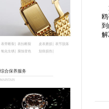
黑龙江省鹤岗市向阳区红军路腕表时光售后服务中
黑龙江省黑河市爱辉区中央街腕表时光售后服务中
鸥
黑龙江省鸡西市鸡冠区红军路腕表时光售后服务中
黑龙江省佳木斯市向阳区长安路腕表时光售后服务
到
黑龙江省牡丹江市东安区太平路腕表时光售后服务
解
黑龙江省七台河市桃山区大同街腕表时光售后服务
黑龙江省齐齐哈尔市龙沙区龙华路腕表时光售后服
表带断裂
表扣断裂
皮表磨损
表节脱落
黑龙江省双鸭山市尖山区新兴大街腕表时光售后服
氧化生锈
腐蚀变色
划痕损伤
黑龙江省绥化市北林区新华街与康庄路交叉口腕表
黑龙江省伊春市伊美区通河路腕表时光售后服务中
综合保养服务
吉林省白城市洮北区明仁南街腕表时光售后服务中
吉林省白山市浑江区浑江大街腕表时光售后服务中
MAINTAIN
吉林省吉林市船营区河南街腕表时光售后服务中心
吉林省辽源市龙山区人民大街腕表时光售后服务中
吉林省梅河口市新华街道梅河大街腕表时光售后服
吉林省四平市铁东区紫气大路与南九经街交汇处腕