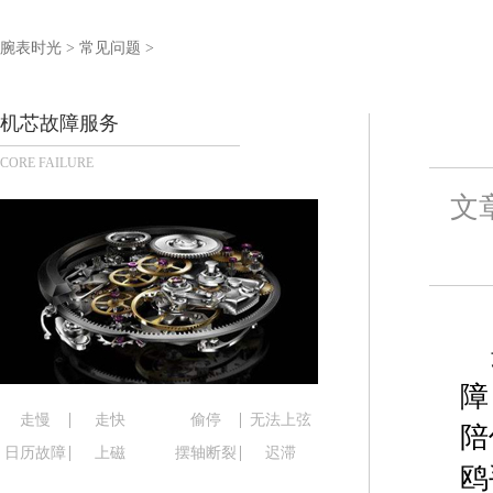
泰州市海陵区永定东路399号置地商务中心东塔写字
宁波市江北区大闸南路500号来福士广场办公楼20层
腕表时光
>
常见问题
>
杭州市上城区钱江路1366号华润大厦写字楼A座5层5
金华市金东区东市南街777号金华万达广场写字楼4号
机芯故障服务
绍兴市越城区胜利东路379号世茂天际中心写字楼8
CORE FAILURE
嘉兴市南湖区广益路705号嘉兴世界贸易中心写字楼A
南昌市红谷滩新区红谷中大道998号绿地双子塔（中
文
济南市历下区经十路11111号华润中心写字楼（万象
广州市天河区天河路230号万菱汇国际中心写字楼A
广州市越秀区环市东路371-375号世界贸易中心大
深圳市罗湖区深南东路5001号华润大厦写字楼17层
惠州市惠城区江北文昌一路7号华贸大厦写字楼1座3
厦门市思明区湖滨东路95号华润大厦写字楼B座11层
障
福州市鼓楼区五四路128-1号恒力城写字楼15层0
走慢
走快
偷停
无法上弦
陪
成都市锦江区人民东路6号SAC东原中心写字楼24层
日历故障
上磁
摆轴断裂
迟滞
鸥
重庆市江北区观音桥步行街2号融恒时代广场写字楼9