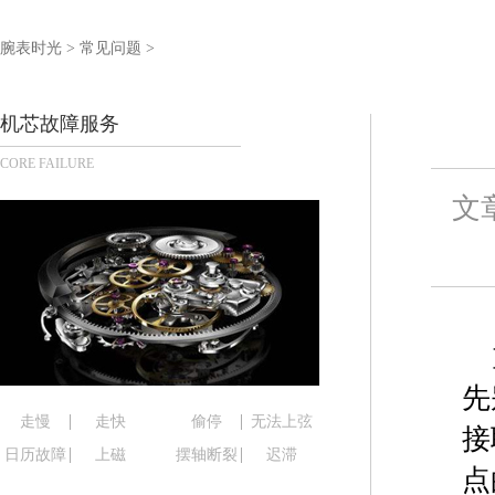
宁波市江北区大闸南路500号来福士广场办公楼20层
杭州市上城区钱江路1366号华润大厦写字楼A座5层5
腕表时光
>
常见问题
>
金华市金东区东市南街777号金华万达广场写字楼4号
绍兴市越城区胜利东路379号世茂天际中心写字楼8
机芯故障服务
嘉兴市南湖区广益路705号嘉兴世界贸易中心写字楼A
CORE FAILURE
南昌市红谷滩新区红谷中大道998号绿地双子塔（中
济南市历下区经十路11111号华润中心写字楼（万象
文
广州市天河区天河路230号万菱汇国际中心写字楼A
广州市越秀区环市东路371-375号世界贸易中心大
深圳市罗湖区深南东路5001号华润大厦写字楼17层
惠州市惠城区江北文昌一路7号华贸大厦写字楼1座3
厦门市思明区湖滨东路95号华润大厦写字楼B座11层
福州市鼓楼区五四路128-1号恒力城写字楼15层0
先
成都市锦江区人民东路6号SAC东原中心写字楼24层
走慢
走快
偷停
无法上弦
接
重庆市江北区观音桥步行街2号融恒时代广场写字楼9
日历故障
上磁
摆轴断裂
迟滞
点
长沙市芙蓉区定王台街道建湘路393号世茂环球金融