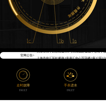
2026年7月腕表时光中国区售后服务网络优化升级
2026年7月腕表时光全国官方售后客户服务热线：400-1
腕表时光官方全国统一服务热线400-188-5020
2026年7月腕表时光售后服务中心最新网点地址：
北京市东城区东长安街1号东方广场写字楼W3座6层
北京市朝阳区建国门外大街甲6号华熙国际中心写字楼
天津市和平区赤峰道136号天津国际金融中心写字楼2
官网公告>
上海市徐汇区虹桥路3号港汇中心写字楼2座37层37
上海市黄浦区南京东路299号宏伊国际广场写字楼8
南京市秦淮区中山南路1号（新街口）南京中心写字楼
常州市新北区龙锦路1590号现代传媒中心写字楼5号
徐州市鼓楼区淮海东路29号苏宁广场IFC国际金融中
走时故障
手表进水
扬州市邗江区国展路29号星耀天地写字楼1号楼18层
FAULT
INLET
盐城市盐都区世纪大道5号盐城金融城写字楼1号楼16
泰州市海陵区永定东路399号置地商务中心东塔写字