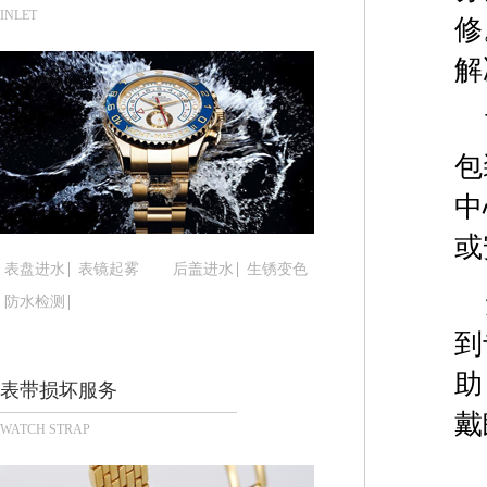
泉州市丰泽区宝洲路729号浦西万达中心写字楼A座
INLET
修
青岛市南区山东路6号华润大厦B座22层04室（需
解
烟台市芝罘区胜利路139号万达金融中心A座907
长春市朝阳区西安大路727号中银大厦A座(旺进大厦
贵阳市南明区都司高架桥路33号亨特国际金融中心1
包
昆明市盘龙区北京路928号同德昆明广场写字楼10
石家庄市长安区中山东路39号勒泰中心写字楼B座1
中
西安市碑林区南关正街88号华侨城长安国际中心E座
或
海口市龙华区金贸东路5号海口华润大厦B座17层17
表盘进水
表镜起雾
后盖进水
生锈变色
唐山市路南区新华东道100号万达广场写字楼A座10
防水检测
台州市椒江区东海大道1800号腾达中心东1幢20楼2
到
内蒙古自治区呼和浩特市玉泉区大学西街70号华润万
甘肃省兰州市七里河区西津西路16号兰州中心写字楼
助
表带损坏服务
重庆市解放碑渝中区民权路28号英利国际金融中心写
戴
WATCH STRAP
黑龙江省大庆市萨尔图区会战大街腕表时光售后服
黑龙江省鹤岗市向阳区红军路腕表时光售后服务中