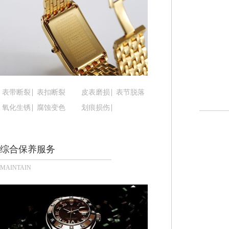
黑龙江省黑河市爱辉区中央街腕表时光售后服务中
黑龙江省鸡西市鸡冠区红军路腕表时光售后服务中
黑龙江省佳木斯市向阳区长安路腕表时光售后服务
黑龙江省牡丹江市东安区太平路腕表时光售后服务
黑龙江省七台河市桃山区大同街腕表时光售后服务
黑龙江省齐齐哈尔市龙沙区龙华路腕表时光售后服
黑龙江省双鸭山市尖山区新兴大街腕表时光售后服
表带断裂
表扣断裂
皮表磨损
表节脱落
黑龙江省绥化市北林区新华街与康庄路交叉口腕表
氧化生锈
腐蚀变色
划痕损伤
黑龙江省伊春市伊美区通河路腕表时光售后服务中
吉林省白城市洮北区明仁南街腕表时光售后服务中
综合保养服务
吉林省白山市浑江区浑江大街腕表时光售后服务中
吉林省吉林市船营区河南街腕表时光售后服务中心
MAINTAIN
吉林省辽源市龙山区人民大街腕表时光售后服务中
吉林省梅河口市新华街道梅河大街腕表时光售后服
吉林省四平市铁东区紫气大路与南九经街交汇处腕
吉林省松原市宁江区五环大街腕表时光售后服务中