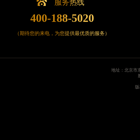
服务热线
北京市朝阳区建国门外大街甲6号华熙国际中心D座1
北京市东城区东长安街1号王府井东方广场W3座6层
400-188-5020
河北省保定市竞秀区朝阳北大街北国先天下腕表时
内蒙古自治区阿拉善盟市左旗土尔扈特大街腕表时
（期待您的来电，为您提供最优质的服务）
内蒙古自治区巴彦淖尔市临河区新华街腕表时光售
内蒙古自治区包头市青山区幸福路甲3号王府井百
内蒙古自治区赤峰市红山区哈达街腕表时光售后服
内蒙古自治区鄂尔多斯市东胜区伊金霍洛街腕表时
地址：北京市东
内蒙古自治区呼伦贝尔市海拉尔区中央街腕表时光
内蒙古自治区通辽市科尔沁区明仁大街腕表时光售
版
内蒙古自治区乌海市海勃湾区人民南路腕表时光售
内蒙古自治区乌兰察布市集宁区恩和大街腕表时光
内蒙古自治区锡林郭勒盟市锡林浩特市光明街与额
内蒙古自治区兴安盟市乌兰浩特市兴安大街腕表时
山西省大同市平城区迎宾街腕表时光售后服务中心
山西省晋城市城区黄华街腕表时光售后服务中心（