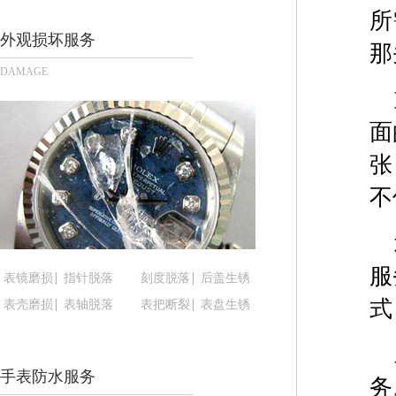
郑州市二七区铭功路10号华润大厦写字楼29层290
所
太原市迎泽区解放路15号亨得利名表服务中心（品
外观损坏服务
那
沈阳市沈河区中街路137号亨得利名表服务中心（
DAMAGE
沈阳市沈河区中街路83号亨得利名表服务中心（品
乌鲁木齐市天山区红山路26号时代广场（CCMALL）
面
温州市鹿城区锦绣路1067号置信广场10层1015室
哈尔滨市道里区友谊西路600号富力中心T2座写字楼
张
大连市中山区人民路15号国际金融大厦7层G室（
不
佛山市禅城区季华五路57号万科金融中心C座12层1
东莞市东城街道鸿福东路1号民盈国贸中心T1写字楼
无锡市梁溪区人民中路139号恒隆广场写字楼1座11
服
表镜磨损
指针脱落
刻度脱落
后盖生锈
南通市崇川区工农路57号圆融广场写字楼16层160
式
表壳磨损
表轴脱落
表把断裂
表盘生锈
苏州市苏州工业园区星港街199号苏州中心办公楼C
武汉市江汉区解放大道686号世界贸易大厦38层09
南宁市青秀区金湖路59号地王大厦12楼1224室（
手表防水服务
合肥市蜀山区潜山路111号万象城华润大厦B座12楼
务