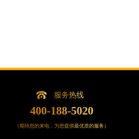
辽宁省营口市站前区市府路与渤海大街交叉口腕表
辽宁省沈阳市沈河区中街路137号亨得利名表维修
辽宁省沈阳市沈河区中街路83号亨得利名表维修授
北京市朝阳区建国门外大街甲6号华熙国际中心D座1
北京市东城区东长安街1号王府井东方广场W3座6层
河北省保定市竞秀区朝阳北大街北国先天下腕表时
内蒙古自治区阿拉善盟市左旗土尔扈特大街腕表时
内蒙古自治区巴彦淖尔市临河区新华街腕表时光售
内蒙古自治区包头市青山区幸福路甲3号王府井百
内蒙古自治区赤峰市红山区哈达街腕表时光售后服
内蒙古自治区鄂尔多斯市东胜区伊金霍洛街腕表时
服务热线
内蒙古自治区呼伦贝尔市海拉尔区中央街腕表时光
400-188-5020
内蒙古自治区通辽市科尔沁区明仁大街腕表时光售
内蒙古自治区乌海市海勃湾区人民南路腕表时光售
内蒙古自治区乌兰察布市集宁区恩和大街腕表时光
（期待您的来电，为您提供最优质的服务）
内蒙古自治区锡林郭勒盟市锡林浩特市光明街与额