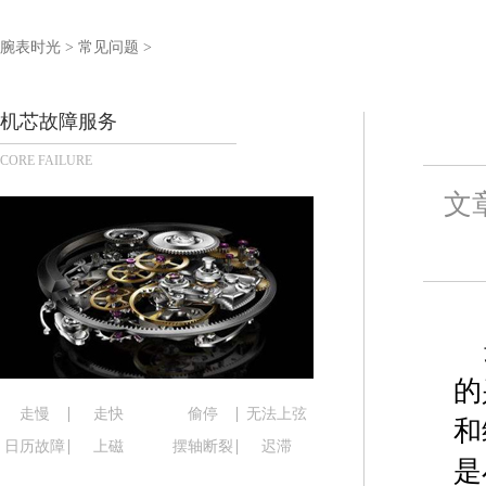
扬州市邗江区国展路29号星耀天地写字楼1号楼18层
盐城市盐都区世纪大道5号盐城金融城写字楼1号楼16
腕表时光
>
常见问题
>
泰州市海陵区永定东路399号置地商务中心东塔写字
宁波市江北区大闸南路500号来福士广场办公楼20层
机芯故障服务
杭州市上城区钱江路1366号华润大厦写字楼A座5层5
CORE FAILURE
金华市金东区东市南街777号金华万达广场写字楼4号
绍兴市越城区胜利东路379号世茂天际中心写字楼8
文
嘉兴市南湖区广益路705号嘉兴世界贸易中心写字楼A
南昌市红谷滩新区红谷中大道998号绿地双子塔（中
济南市历下区经十路11111号华润中心写字楼（万象
广州市天河区天河路230号万菱汇国际中心写字楼A
广州市越秀区环市东路371-375号世界贸易中心大
深圳市罗湖区深南东路5001号华润大厦写字楼17层
的
惠州市惠城区江北文昌一路7号华贸大厦写字楼1座3
走慢
走快
偷停
无法上弦
和
厦门市思明区湖滨东路95号华润大厦写字楼B座11层
日历故障
上磁
摆轴断裂
迟滞
是
福州市鼓楼区五四路128-1号恒力城写字楼15层0