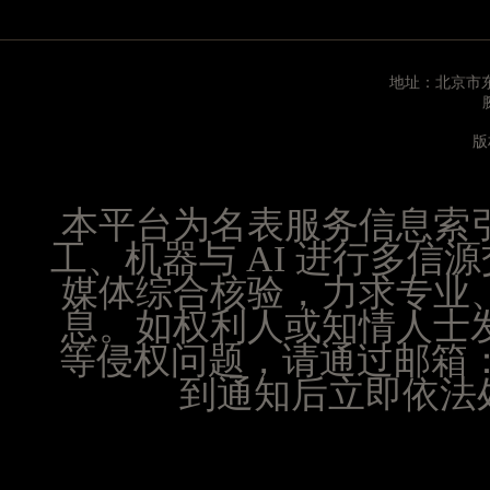
内蒙古自治区兴安盟市乌兰浩特市兴安大街腕表时
山西省大同市平城区迎宾街腕表时光售后服务中心
山西省晋城市城区黄华街腕表时光售后服务中心（
地址：北京市东
山西省晋中市榆次区顺城街腕表时光售后服务中心
山西省临汾市尧都区解放路腕表时光售后服务中心
版
山西省吕梁市离石区永宁中路与建设街交叉口腕表
山西省朔州市朔城区怡西路与鄯阳西街交汇处腕表
本平台为名表服务信息索
山西省忻州市忻府区和平东街与七一南路交叉口腕
工、机器与 AI 进行多
山西省阳泉市郊区平阳东街与新城大道交叉口腕表
媒体综合核验，力求专业
山西省运城市盐湖区河东街腕表时光售后服务中心
息。如权利人或知情人士
山西省长治市潞州区英雄中路腕表时光售后服务中
山西省太原市迎泽区迎泽街道解放路15号亨得利名
等侵权问题，请通过邮箱：25
天津市和平区赤峰道136号天津国际金融中心26层
到通知后立即依法处
安徽省安庆市迎江区人民路腕表时光售后服务中心
安徽省蚌埠市蚌山区淮河路腕表时光售后服务中心
安徽省亳州市谯城区魏武大道腕表时光售后服务中