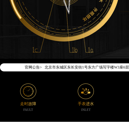
2026年7月腕表时光中国区售后服务网络优化升级
2026年7月腕表时光全国官方售后客户服务热线：400-1
腕表时光官方全国统一服务热线400-188-5020
2026年7月腕表时光售后服务中心最新网点地址：
官网公告>
北京市东城区东长安街1号东方广场写字楼W3座6层
北京市朝阳区建国门外大街甲6号华熙国际中心写字楼
天津市和平区赤峰道136号天津国际金融中心写字楼2
上海市徐汇区虹桥路3号港汇中心写字楼2座37层37
上海市黄浦区南京东路299号宏伊国际广场写字楼8
走时故障
手表进水
南京市秦淮区中山南路1号（新街口）南京中心写字楼
FAULT
INLET
常州市新北区龙锦路1590号现代传媒中心写字楼5号
徐州市鼓楼区淮海东路29号苏宁广场IFC国际金融中