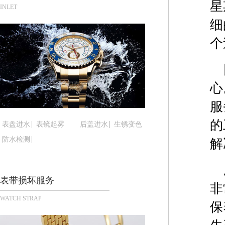
星
武汉市江汉区解放大道686号世界贸易大厦38层09
INLET
南宁市青秀区金湖路59号地王大厦12楼1224室（
细
合肥市蜀山区潜山路111号万象城华润大厦B座12楼
个
泉州市丰泽区宝洲路729号浦西万达中心写字楼A座
青岛市南区山东路6号华润大厦B座22层04室（需
烟台市芝罘区胜利路139号万达金融中心A座907
心
长春市朝阳区西安大路727号中银大厦A座(旺进大厦
贵阳市南明区都司高架桥路33号亨特国际金融中心1
服
昆明市盘龙区北京路928号同德昆明广场写字楼10
的
表盘进水
表镜起雾
后盖进水
生锈变色
石家庄市长安区中山东路39号勒泰中心写字楼B座1
防水检测
解
西安市碑林区南关正街88号华侨城长安国际中心E座
海口市龙华区金贸东路5号海口华润大厦B座17层17
唐山市路南区新华东道100号万达广场写字楼A座10
表带损坏服务
非
台州市椒江区东海大道1800号腾达中心东1幢20楼2
WATCH STRAP
内蒙古自治区呼和浩特市玉泉区大学西街70号华润万
保
甘肃省兰州市七里河区西津西路16号兰州中心写字楼