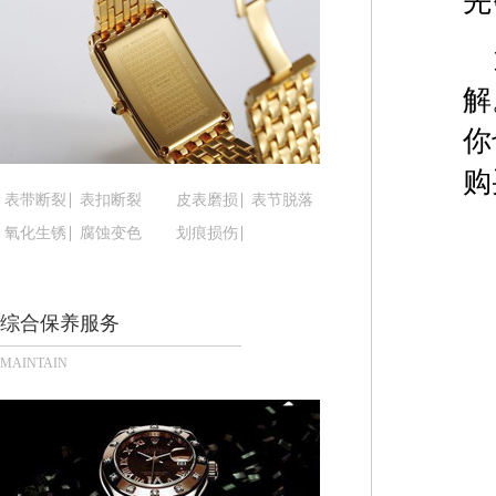
先
重庆市解放碑渝中区民权路28号英利国际金融中心写
黑龙江省大庆市萨尔图区会战大街腕表时光售后服
黑龙江省鹤岗市向阳区红军路腕表时光售后服务中
解
黑龙江省黑河市爱辉区中央街腕表时光售后服务中
你
黑龙江省鸡西市鸡冠区红军路腕表时光售后服务中
黑龙江省佳木斯市向阳区长安路腕表时光售后服务
购
黑龙江省牡丹江市东安区太平路腕表时光售后服务
表带断裂
表扣断裂
皮表磨损
表节脱落
黑龙江省七台河市桃山区大同街腕表时光售后服务
氧化生锈
腐蚀变色
划痕损伤
黑龙江省齐齐哈尔市龙沙区龙华路腕表时光售后服
黑龙江省双鸭山市尖山区新兴大街腕表时光售后服
综合保养服务
黑龙江省绥化市北林区新华街与康庄路交叉口腕表
黑龙江省伊春市伊美区通河路腕表时光售后服务中
MAINTAIN
吉林省白城市洮北区明仁南街腕表时光售后服务中
吉林省白山市浑江区浑江大街腕表时光售后服务中
吉林省吉林市船营区河南街腕表时光售后服务中心
吉林省辽源市龙山区人民大街腕表时光售后服务中