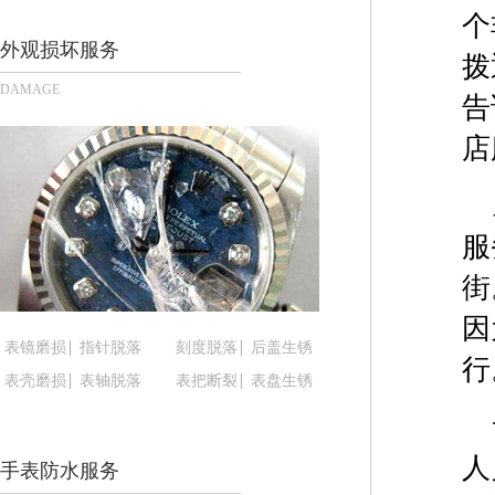
成都市锦江区人民东路6号SAC东原中心写字楼24层
个
重庆市江北区观音桥步行街2号融恒时代广场写字楼9
外观损坏服务
拨
长沙市芙蓉区定王台街道建湘路393号世茂环球金融
DAMAGE
告
郑州市二七区铭功路10号华润大厦写字楼29层290
太原市迎泽区解放路15号亨得利名表服务中心（品
店
沈阳市沈河区中街路137号亨得利名表服务中心（
沈阳市沈河区中街路83号亨得利名表服务中心（品
乌鲁木齐市天山区红山路26号时代广场（CCMALL）
服
温州市鹿城区锦绣路1067号置信广场10层1015室
街
哈尔滨市道里区友谊西路600号富力中心T2座写字楼
大连市中山区人民路15号国际金融大厦7层G室（
因
表镜磨损
指针脱落
刻度脱落
后盖生锈
佛山市禅城区季华五路57号万科金融中心C座12层1
行
表壳磨损
表轴脱落
表把断裂
表盘生锈
东莞市东城街道鸿福东路1号民盈国贸中心T1写字楼
无锡市梁溪区人民中路139号恒隆广场写字楼1座11
南通市崇川区工农路57号圆融广场写字楼16层160
人
手表防水服务
苏州市苏州工业园区星港街199号苏州中心办公楼C