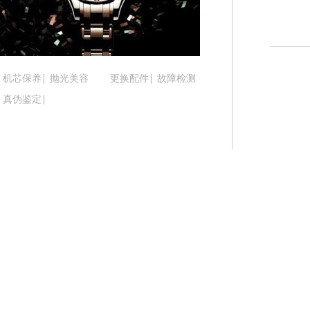
吉林省梅河口市新华街道梅河大街腕表时光售后服
吉林省四平市铁东区紫气大路与南九经街交汇处腕
吉林省松原市宁江区五环大街腕表时光售后服务中
吉林省通化市东昌区环通乡江南大街腕表时光售后
机芯保养
抛光美容
更换配件
故障检测
吉林省延边市延吉市解放路腕表时光售后服务中心
真伪鉴定
辽宁省鞍山市铁东区站前街腕表时光售后服务中心
辽宁省本溪市平山区胜利路腕表时光售后服务中心
辽宁省朝阳市双塔区新华路腕表时光售后服务中心
辽宁省丹东市振兴区七经街腕表时光售后服务中心
辽宁省抚顺市新抚区东一路腕表时光售后服务中心
辽宁省阜新市海州区解放大街腕表时光售后服务中
辽宁省葫芦岛市连山区中央路腕表时光售后服务中
辽宁省锦州市古塔区中央大街腕表时光售后服务中
辽宁省辽阳市白塔区新运大街腕表时光售后服务中
辽宁省盘锦市兴隆台区石油大街腕表时光售后服务
辽宁省铁岭市银州区南马路腕表时光售后服务中心