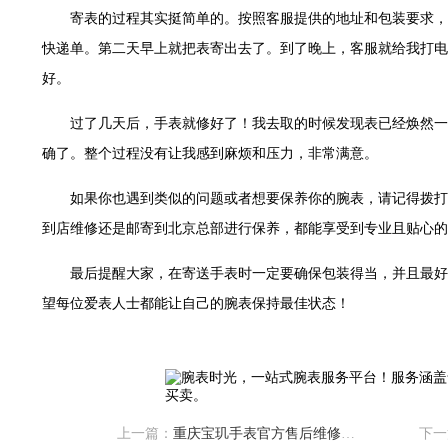
字楼15层03室（需提前预约）
寄表的过程其实挺简单的。按照客服提供的地址和包装要求，
写字楼24层2406B室（需提前预约）
快递单。第二天早上就把表寄出去了。到了晚上，客服就给我打电
广场写字楼9层902室（需提前预约）
好。
世茂环球金融中心写字楼（芙蓉广场）10层13室（需提前预约）
29层2905室（需提前预约）
过了几天后，手表就修好了！我去取的时候发现表已经焕然一
服务中心（品牌授权店）3层整层（需提前预约）
确了。整个过程没有让我感到麻烦和压力，非常满意。
表服务中心（品牌授权店）1层整层（需提前预约）
如果你也遇到类似的问题或者想要保养你的腕表，请记得拨打
服务中心（品牌授权店）1层整层（需提前预约）
到店维修还是邮寄到北京总部进行保养，都能享受到专业且贴心的
CCMALL）C座17层17-B（需提前预约）
0层1015室（需提前预约）
最后提醒大家，在寄送手表时一定要确保包装得当，并且最好
T2座写字楼29层03室（需提前预约）
望每位爱表人士都能让自己的腕表保持最佳状态！
7层G室（需提前预约）
C座12层1205室（需提前预约）
心T1写字楼9层907室（需提前预约）
字楼1座11层1104室（需提前预约）
16层1603室（需提前预约）
上一篇：
重庆宝玑手表官方售后维修服务点
下一