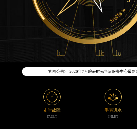
2026年7月腕表时光中国区售后服务
2026年7月腕表时光全国官方售后客户服务热
腕表时光官方全国统一服务热线400-1
官网公告>
2026年7月腕表时光售后服务中心最
北京市东城区东长安街1号东方广场写字
北京市朝阳区建国门外大街甲6号华熙国
天津市和平区赤峰道136号天津国际金融
上海市徐汇区虹桥路3号港汇中心写字楼2
走时故障
手表进水
上海市黄浦区南京东路299号宏伊国际
FAULT
INLET
南京市秦淮区中山南路1号（新街口）南
常州市新北区龙锦路1590号现代传媒中