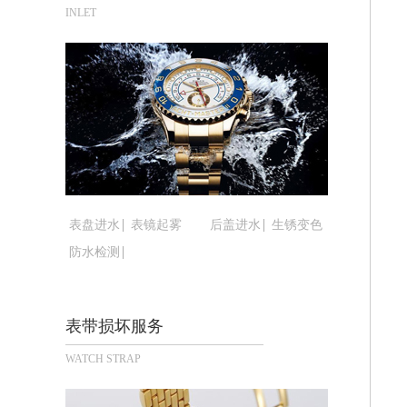
苏州市苏州工业园区星港街199号苏州
INLET
武汉市江汉区解放大道686号世界贸易
南宁市青秀区金湖路59号地王大厦12楼
合肥市蜀山区潜山路111号万象城华润
泉州市丰泽区宝洲路729号浦西万达中
青岛市南区山东路6号华润大厦B座22
烟台市芝罘区胜利路139号万达金融中
长春市朝阳区西安大路727号中银大厦A
贵阳市南明区都司高架桥路33号亨特国
表盘进水
表镜起雾
后盖进水
生锈变色
昆明市盘龙区北京路928号同德昆明广
防水检测
石家庄市长安区中山东路39号勒泰中心
西安市碑林区南关正街88号华侨城长安
海口市龙华区金贸东路5号海口华润大厦
表带损坏服务
唐山市路南区新华东道100号万达广场写
WATCH STRAP
台州市椒江区东海大道1800号腾达中心
内蒙古自治区呼和浩特市玉泉区大学西街