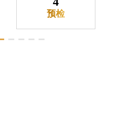
5
确认付款