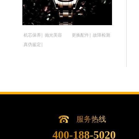
吉林省辽源市龙山区人民大街腕表时光
吉林省梅河口市新华街道梅河大街腕表
吉林省四平市铁东区紫气大路与南九经
吉林省松原市宁江区五环大街腕表时光
机芯保养
抛光美容
更换配件
故障检测
吉林省通化市东昌区环通乡江南大街腕
真伪鉴定
吉林省延边市延吉市解放路腕表时光售
辽宁省鞍山市铁东区站前街腕表时光售
辽宁省本溪市平山区胜利路腕表时光售
辽宁省朝阳市双塔区新华路腕表时光售
辽宁省丹东市振兴区七经街腕表时光售
辽宁省抚顺市新抚区东一路腕表时光售
辽宁省阜新市海州区解放大街腕表时光
辽宁省葫芦岛市连山区中央路腕表时光
辽宁省锦州市古塔区中央大街腕表时光
服务热线
辽宁省辽阳市白塔区新运大街腕表时光
400-188-5020
辽宁省盘锦市兴隆台区石油大街腕表时