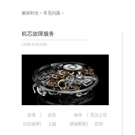
徐州市鼓楼区淮海东路29号苏宁广场IF
扬州市邗江区国展路29号星耀天地写字楼
腕表时光
>
常见问题
>
盐城市盐都区世纪大道5号盐城金融城写
泰州市海陵区永定东路399号置地商务
机芯故障服务
宁波市江北区大闸南路500号来福士广场
CORE FAILURE
杭州市上城区钱江路1366号华润大厦写
金华市金东区东市南街777号金华万达广
绍兴市越城区胜利东路379号世茂天际
嘉兴市南湖区广益路705号嘉兴世界贸易
南昌市红谷滩新区红谷中大道998号绿
济南市历下区经十路11111号华润中心
广州市天河区天河路230号万菱汇国际
广州市越秀区环市东路371-375号世
深圳市罗湖区深南东路5001号华润大厦
走慢
走快
偷停
无法上弦
惠州市惠城区江北文昌一路7号华贸大厦
日历故障
上磁
摆轴断裂
迟滞
厦门市思明区湖滨东路95号华润大厦写字