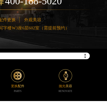
400-188-5020
择
配件更换
外观美容
字楼W3座6层602室（需提前预约）
”）
▲
▼
更换配件
抛光美容
PARTS
RENOVATE