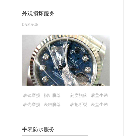
福州市鼓楼区五四路128-1号恒力城写
成都市锦江区人民东路6号SAC东原中心
外观损坏服务
重庆市江北区观音桥步行街2号融恒时代
DAMAGE
长沙市芙蓉区定王台街道建湘路393号
郑州市二七区铭功路10号华润大厦写字楼
太原市迎泽区解放路15号亨得利名表
沈阳市沈河区中街路137号亨得利名
沈阳市沈河区中街路83号亨得利名表
乌鲁木齐市天山区红山路26号时代广场（
温州市鹿城区锦绣路1067号置信广场1
哈尔滨市道里区友谊西路600号富力中心
表镜磨损
指针脱落
刻度脱落
后盖生锈
大连市中山区人民路15号国际金融大厦
表壳磨损
表轴脱落
表把断裂
表盘生锈
佛山市禅城区季华五路57号万科金融中心
东莞市东城街道鸿福东路1号民盈国贸中
无锡市梁溪区人民中路139号恒隆广场写
手表防水服务
南通市崇川区工农路57号圆融广场写字楼