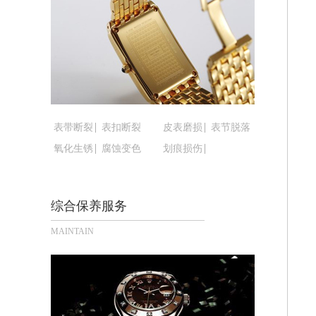
甘肃省兰州市七里河区西津西路16号兰
重庆市解放碑渝中区民权路28号英利国
黑龙江省大庆市萨尔图区会战大街腕表
黑龙江省鹤岗市向阳区红军路腕表时光
黑龙江省黑河市爱辉区中央街腕表时光
黑龙江省鸡西市鸡冠区红军路腕表时光
黑龙江省佳木斯市向阳区长安路腕表时
表带断裂
表扣断裂
皮表磨损
表节脱落
黑龙江省牡丹江市东安区太平路腕表时
氧化生锈
腐蚀变色
划痕损伤
黑龙江省七台河市桃山区大同街腕表时
黑龙江省齐齐哈尔市龙沙区龙华路腕表
综合保养服务
黑龙江省双鸭山市尖山区新兴大街腕表
黑龙江省绥化市北林区新华街与康庄路
MAINTAIN
黑龙江省伊春市伊美区通河路腕表时光
吉林省白城市洮北区明仁南街腕表时光
吉林省白山市浑江区浑江大街腕表时光
吉林省吉林市船营区河南街腕表时光售