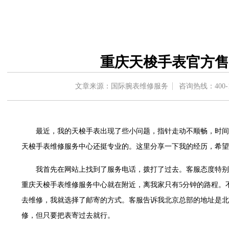
C国际金融中心写字楼35层3508室（需提前预约）
1号楼18层1803室（需提前预约）
字楼1号楼16层1604室（需提前预约）
中心东塔写字楼（华润万象城）17层1706室（需提前预约）
重庆天梭手表官方售
办公楼20层2009室（需提前预约）
字楼A座5层503-5室（需提前预约）
文章来源：国际腕表维修服务
咨询热线：
400-
场写字楼4号楼22层2209室（需提前预约）
中心写字楼8层805室（需提前预约）
中心写字楼A座13层1304室（需提前预约）
最近，我的天梭手表出现了些小问题，指针走动不顺畅，时间
地双子塔（中央广场）A1座办公楼14层07室（需提前预约）
天梭手表维修服务中心还挺专业的。这里分享一下我的经历，希望
写字楼（万象城）15层1508室（需提前预约）
中心写字楼A塔7层704室（需提前预约）
我首先在网站上找到了服务电话，拨打了过去。客服态度特别
界贸易中心大厦南塔写字楼15层07室（需提前预约）
重庆天梭手表维修服务中心就在附近，离我家只有5分钟的路程。
写字楼17层1701室（需提前预约）
去维修，我就选择了邮寄的方式。客服告诉我北京总部的地址是北
写字楼1座30层05室（需提前预约）
修，但只要把表寄过去就行。
楼B座11层1104室（需提前预约）