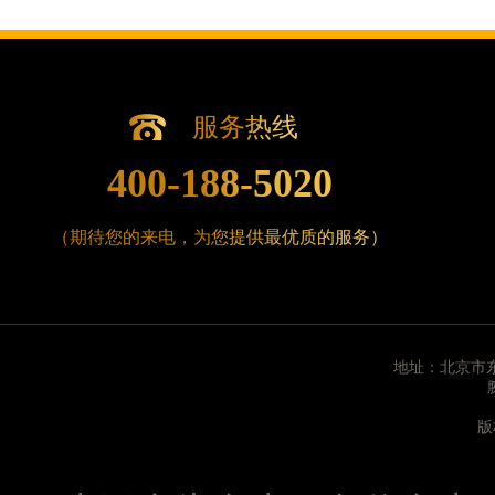
山西省晋城市城区黄华街腕表时光售后服务中心（
山西省晋中市榆次区顺城街腕表时光售后服务中心
山西省临汾市尧都区解放路腕表时光售后服务中心
山西省吕梁市离石区永宁中路与建设街交叉口腕表
服务热线
山西省朔州市朔城区怡西路与鄯阳西街交汇处腕表
山西省忻州市忻府区和平东街与七一南路交叉口腕
400-188-5020
山西省阳泉市郊区平阳东街与新城大道交叉口腕表
山西省运城市盐湖区河东街腕表时光售后服务中心
（期待您的来电，为您提供最优质的服务）
山西省长治市潞州区英雄中路腕表时光售后服务中
山西省太原市迎泽区迎泽街道解放路15号亨得利名
天津市和平区赤峰道136号天津国际金融中心26层
安徽省安庆市迎江区人民路腕表时光售后服务中心
地址：北京市东
安徽省蚌埠市蚌山区淮河路腕表时光售后服务中心
安徽省亳州市谯城区魏武大道腕表时光售后服务中
版
安徽省池州市贵池区长江路腕表时光售后服务中心
安徽省滁州市琅琊区南谯北路腕表时光售后服务中