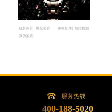
吉林省松原市宁江区五环大街腕表时光
吉林省通化市东昌区环通乡江南大街腕
吉林省延边市延吉市解放路腕表时光售
辽宁省鞍山市铁东区站前街腕表时光售
机芯保养
抛光美容
更换配件
故障检测
辽宁省本溪市平山区胜利路腕表时光售
真伪鉴定
辽宁省朝阳市双塔区新华路腕表时光售
辽宁省丹东市振兴区七经街腕表时光售
辽宁省抚顺市新抚区东一路腕表时光售
辽宁省阜新市海州区解放大街腕表时光
辽宁省葫芦岛市连山区中央路腕表时光
辽宁省锦州市古塔区中央大街腕表时光
辽宁省辽阳市白塔区新运大街腕表时光
辽宁省盘锦市兴隆台区石油大街腕表时
辽宁省铁岭市银州区南马路腕表时光售
服务热线
辽宁省营口市站前区市府路与渤海大街
400-188-5020
辽宁省沈阳市沈河区中街路137号亨