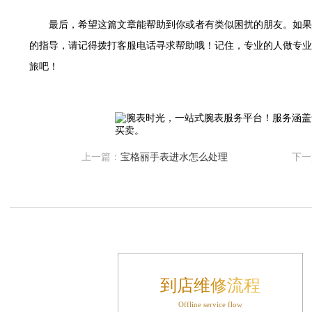
大厦B座12楼03室（需提前预约）
最后，希望这篇文章能帮助到你或者有类似困扰的朋友。如果
心写字楼A座7楼709室（需提前预约）
的指导，请记得拨打客服电话寻求帮助哦！记住，专业的人做专业
层04室（需提前预约）
心A座907室（需提前预约）
旅吧！
座(旺进大厦)18层09室（需提前预约）
际金融中心14楼14D（需提前预约）
场写字楼10层06室（需提前预约）
写字楼B座13层07室（需提前预约）
上一篇：
宝格丽手表进水怎么处理
下一
国际中心E座6楼10室（需提前预约）
B座17层1707室（需提前预约）
字楼A座10层1002室（需提前预约）
东1幢20楼2002室（需提前预约）
70号华润万象城写字楼（鄂尔多斯大厦）23层2326室（需提前预约）
州中心写字楼21层2102室（需提前预约）
际金融中心写字楼20层01室（需提前预约）
到店维修流程
时光售后服务中心（需提前预约）
Offline service flow