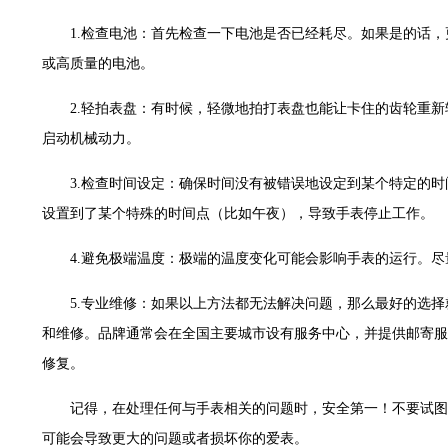
世茂环球金融中心写字楼（芙蓉广场）10层13室（需提前预约）
1.检查电池：首先检查一下电池是否已经耗尽。如果是的话
29层2905室（需提前预约）
或高质量的电池。
服务中心（品牌授权店）3层整层（需提前预约）
表服务中心（品牌授权店）1层整层（需提前预约）
2.轻拍表盘：有时候，轻微地拍打表盘也能让卡住的齿轮重
服务中心（品牌授权店）1层整层（需提前预约）
启动机械动力。
CCMALL）C座17层17-B（需提前预约）
0层1015室（需提前预约）
3.检查时间设定：确保时间没有被错误地设定到某个特定的
T2座写字楼29层03室（需提前预约）
设置到了某个特殊的时间点（比如午夜），导致手表停止工作。
7层G室（需提前预约）
4.避免极端温度：极端的温度变化可能会影响手表的运行。
C座12层1205室（需提前预约）
心T1写字楼9层907室（需提前预约）
5.专业维修：如果以上方法都无法解决问题，那么最好的选
字楼1座11层1104室（需提前预约）
和维修。品牌通常会在全国主要城市设有服务中心，并提供邮寄服
16层1603室（需提前预约）
修复。
中心办公楼C座22层08室（需提前预约）
大厦38层09室（需提前预约）
记得，在处理任何与手表相关的问题时，安全第一！不要试图
1224室（需提前预约）
可能会导致更大的问题或者损坏你的爱表。