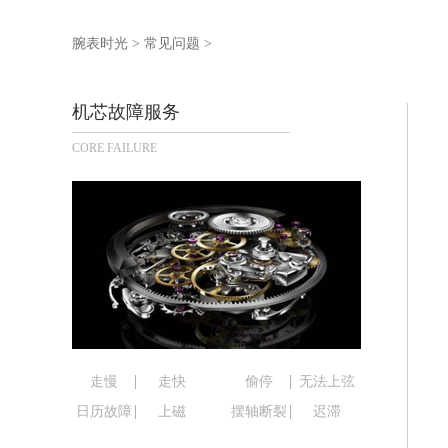
泰州市海陵区永定东路399号置地商务
宁波市江北区大闸南路500号来福士广场
腕表时光
>
常见问题
>
杭州市上城区钱江路1366号华润大厦写
金华市金东区东市南街777号金华万达广
机芯故障服务
绍兴市越城区胜利东路379号世茂天际
CORE FAILURE
嘉兴市南湖区广益路705号嘉兴世界贸易
南昌市红谷滩新区红谷中大道998号绿
济南市历下区经十路11111号华润中心
广州市天河区天河路230号万菱汇国际
广州市越秀区环市东路371-375号世
深圳市罗湖区深南东路5001号华润大厦
惠州市惠城区江北文昌一路7号华贸大厦
厦门市思明区湖滨东路95号华润大厦写字
福州市鼓楼区五四路128-1号恒力城写
走慢
走快
偷停
无法上弦
成都市锦江区人民东路6号SAC东原中心
日历故障
上磁
摆轴断裂
迟滞
重庆市江北区观音桥步行街2号融恒时代