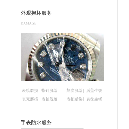
长沙市芙蓉区定王台街道建湘路393号
郑州市二七区铭功路10号华润大厦写字楼
外观损坏服务
太原市迎泽区解放路15号亨得利名表
DAMAGE
沈阳市沈河区中街路137号亨得利名
沈阳市沈河区中街路83号亨得利名表
乌鲁木齐市天山区红山路26号时代广场（
温州市鹿城区锦绣路1067号置信广场1
哈尔滨市道里区友谊西路600号富力中心
大连市中山区人民路15号国际金融大厦
佛山市禅城区季华五路57号万科金融中心
东莞市东城街道鸿福东路1号民盈国贸中
表镜磨损
指针脱落
刻度脱落
后盖生锈
无锡市梁溪区人民中路139号恒隆广场写
表壳磨损
表轴脱落
表把断裂
表盘生锈
南通市崇川区工农路57号圆融广场写字楼
苏州市苏州工业园区星港街199号苏州
武汉市江汉区解放大道686号世界贸易
手表防水服务
南宁市青秀区金湖路59号地王大厦12楼