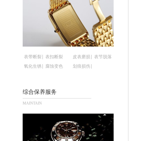
黑龙江省鹤岗市向阳区红军路腕表时光
黑龙江省黑河市爱辉区中央街腕表时光
黑龙江省鸡西市鸡冠区红军路腕表时光
黑龙江省佳木斯市向阳区长安路腕表时
黑龙江省牡丹江市东安区太平路腕表时
黑龙江省七台河市桃山区大同街腕表时
黑龙江省齐齐哈尔市龙沙区龙华路腕表
表带断裂
表扣断裂
皮表磨损
表节脱落
黑龙江省双鸭山市尖山区新兴大街腕表
氧化生锈
腐蚀变色
划痕损伤
黑龙江省绥化市北林区新华街与康庄路
黑龙江省伊春市伊美区通河路腕表时光
综合保养服务
吉林省白城市洮北区明仁南街腕表时光
吉林省白山市浑江区浑江大街腕表时光
MAINTAIN
吉林省吉林市船营区河南街腕表时光售
吉林省辽源市龙山区人民大街腕表时光
吉林省梅河口市新华街道梅河大街腕表
吉林省四平市铁东区紫气大路与南九经