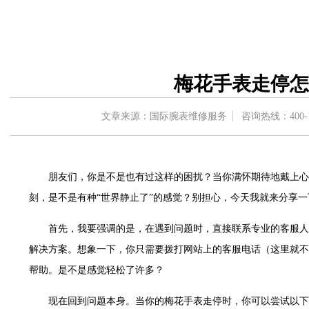
中心东塔写字楼（华润万象城）17层1706室（需提前预约）
办公楼20层2009室（需提前预约）
字楼A座5层503-5室（需提前预约）
场写字楼4号楼22层2209室（需提前预约）
梅花手表走停怎
中心写字楼8层805室（需提前预约）
中心写字楼A座13层1304室（需提前预约）
文章来源：国际腕表维修服务
咨询热线：
400-
地双子塔（中央广场）A1座办公楼14层07室（需提前预约）
写字楼（万象城）15层1508室（需提前预约）
中心写字楼A塔7层704室（需提前预约）
朋友们，你是不是也有过这样的困扰？当你满怀期待地戴上心
界贸易中心大厦南塔写字楼15层07室（需提前预约）
刻，是不是有种“世界静止了”的感觉？别担心，今天我就来分享
写字楼17层1701室（需提前预约）
写字楼1座30层05室（需提前预约）
首先，我要强调的是，在遇到问题时，直接联系专业的客服人
楼B座11层1104室（需提前预约）
解决方案。想象一下，你只需要拨打网站上的客服电话（这里就不
字楼15层03室（需提前预约）
帮助。是不是感觉轻松了许多？
写字楼24层2406B室（需提前预约）
广场写字楼9层902室（需提前预约）
现在回到问题本身。当你的梅花手表走停时，你可以尝试以下