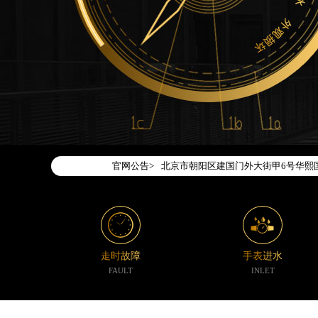
2026年7月腕表时光中国区售后服务
2026年7月腕表时光全国官方售后客户服务热
腕表时光官方全国统一服务热线400-1
2026年7月腕表时光售后服务中心最
北京市东城区东长安街1号东方广场写字
北京市朝阳区建国门外大街甲6号华熙国
官网公告>
天津市和平区赤峰道136号天津国际金融
上海市徐汇区虹桥路3号港汇中心写字楼2
上海市黄浦区南京东路299号宏伊国际
南京市秦淮区中山南路1号（新街口）南
常州市新北区龙锦路1590号现代传媒中
走时故障
手表进水
徐州市鼓楼区淮海东路29号苏宁广场IF
FAULT
INLET
扬州市邗江区国展路29号星耀天地写字楼
盐城市盐都区世纪大道5号盐城金融城写