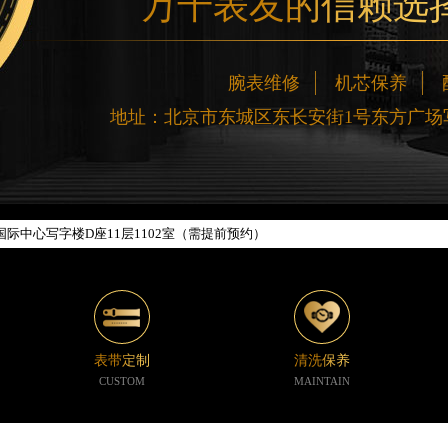
万千表友的信赖选
网络优化升级公告
腕表维修
机芯保养
线：400-188-5020
地址：北京市东城区东长安街1号东方广场写
88-5020，服务覆盖中国大陆、香港、澳门、台湾全部区域（非大陆需加拨“+86
新网点地址：
楼W3座6层602室（需提前预约）
际中心写字楼D座11层1102室（需提前预约）
中心写字楼26层2603室（需提前预约）
座37层3705室（需提前预约）
广场写字楼8层806室（需提前预约）
京中心写字楼22层C1-1室（需提前预约）
心写字楼5号楼10层1008室（需提前预约）
表带定制
清洗保养
C国际金融中心写字楼35层3508室（需提前预约）
CUSTOM
MAINTAIN
1号楼18层1803室（需提前预约）
字楼1号楼16层1604室（需提前预约）