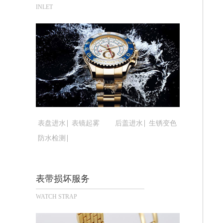
合肥市蜀山区潜山路111号万象城华润
INLET
泉州市丰泽区宝洲路729号浦西万达中
青岛市南区山东路6号华润大厦B座22
烟台市芝罘区胜利路139号万达金融中
长春市朝阳区西安大路727号中银大厦A
贵阳市南明区都司高架桥路33号亨特国
昆明市盘龙区北京路928号同德昆明广
石家庄市长安区中山东路39号勒泰中心
西安市碑林区南关正街88号华侨城长安
表盘进水
表镜起雾
后盖进水
生锈变色
海口市龙华区金贸东路5号海口华润大厦
防水检测
唐山市路南区新华东道100号万达广场写
台州市椒江区东海大道1800号腾达中心
内蒙古自治区呼和浩特市玉泉区大学西街
表带损坏服务
甘肃省兰州市七里河区西津西路16号兰
WATCH STRAP
重庆市解放碑渝中区民权路28号英利国
黑龙江省大庆市萨尔图区会战大街腕表