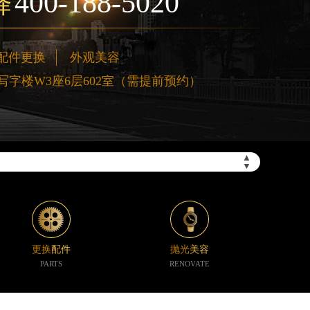
400-188-5020
择
配件更换
外观美容
字楼W3座6层602室（需提前预约）
”）
▲
▼
更换配件
抛光美容
PARTS
RENOVATE