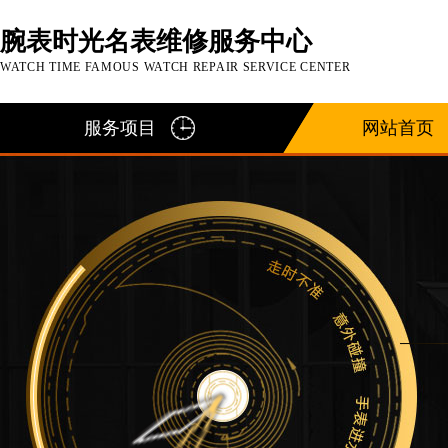
腕表时光名表维修服务中心
WATCH TIME FAMOUS WATCH REPAIR SERVICE CENTER
服务项目
网站首页