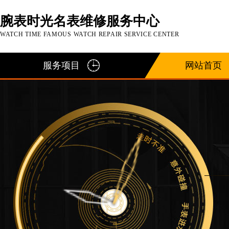
腕表时光名表维修服务中心
WATCH TIME FAMOUS WATCH REPAIR SERVICE CENTER
服务项目
网站首页