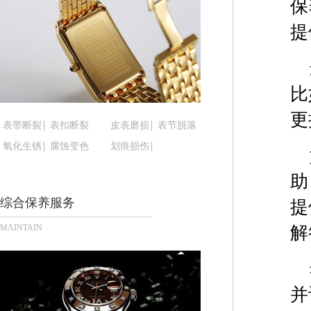
保
黑龙江省鸡西市鸡冠区红军路腕表时光售后服务中
黑龙江省佳木斯市向阳区长安路腕表时光售后服务
提
黑龙江省牡丹江市东安区太平路腕表时光售后服务
黑龙江省七台河市桃山区大同街腕表时光售后服务
黑龙江省齐齐哈尔市龙沙区龙华路腕表时光售后服
比
黑龙江省双鸭山市尖山区新兴大街腕表时光售后服
更
黑龙江省绥化市北林区新华街与康庄路交叉口腕表
表带断裂
表扣断裂
皮表磨损
表节脱落
黑龙江省伊春市伊美区通河路腕表时光售后服务中
氧化生锈
腐蚀变色
划痕损伤
吉林省白城市洮北区明仁南街腕表时光售后服务中
助
吉林省白山市浑江区浑江大街腕表时光售后服务中
综合保养服务
吉林省吉林市船营区河南街腕表时光售后服务中心
提
吉林省辽源市龙山区人民大街腕表时光售后服务中
MAINTAIN
解
吉林省梅河口市新华街道梅河大街腕表时光售后服
吉林省四平市铁东区紫气大路与南九经街交汇处腕
吉林省松原市宁江区五环大街腕表时光售后服务中
并
吉林省通化市东昌区环通乡江南大街腕表时光售后