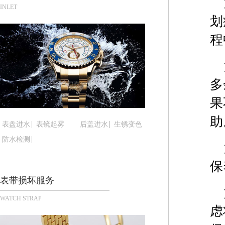
青岛市南区山东路6号华润大厦B座22层04室（需
INLET
划
烟台市芝罘区胜利路139号万达金融中心A座907
长春市朝阳区西安大路727号中银大厦A座(旺进大厦
程
贵阳市南明区都司高架桥路33号亨特国际金融中心1
昆明市盘龙区北京路928号同德昆明广场写字楼10
石家庄市长安区中山东路39号勒泰中心写字楼B座1
多
西安市碑林区南关正街88号华侨城长安国际中心E座
果
海口市龙华区金贸东路5号海口华润大厦B座17层17
唐山市路南区新华东道100号万达广场写字楼A座10
助
表盘进水
表镜起雾
后盖进水
生锈变色
台州市椒江区东海大道1800号腾达中心东1幢20楼2
防水检测
内蒙古自治区呼和浩特市玉泉区大学西街70号华润万
甘肃省兰州市七里河区西津西路16号兰州中心写字楼
保
重庆市解放碑渝中区民权路28号英利国际金融中心写
表带损坏服务
黑龙江省大庆市萨尔图区会战大街腕表时光售后服
WATCH STRAP
黑龙江省鹤岗市向阳区红军路腕表时光售后服务中
虑
黑龙江省黑河市爱辉区中央街腕表时光售后服务中