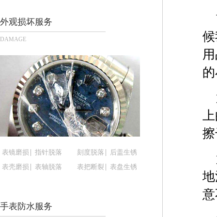
太原市迎泽区解放路15号亨得利名表服务中心（品
沈阳市沈河区中街路137号亨得利名表服务中心（
外观损坏服务
沈阳市沈河区中街路83号亨得利名表服务中心（品
候
DAMAGE
乌鲁木齐市天山区红山路26号时代广场（CCMALL）
用
温州市鹿城区锦绣路1067号置信广场10层1015室
的
哈尔滨市道里区友谊西路600号富力中心T2座写字楼
大连市中山区人民路15号国际金融大厦7层G室（
佛山市禅城区季华五路57号万科金融中心C座12层1
上
东莞市东城街道鸿福东路1号民盈国贸中心T1写字楼
无锡市梁溪区人民中路139号恒隆广场写字楼1座11
擦
南通市崇川区工农路57号圆融广场写字楼16层160
表镜磨损
指针脱落
刻度脱落
后盖生锈
苏州市苏州工业园区星港街199号苏州中心办公楼C
表壳磨损
表轴脱落
表把断裂
表盘生锈
武汉市江汉区解放大道686号世界贸易大厦38层09
地
南宁市青秀区金湖路59号地王大厦12楼1224室（
意
合肥市蜀山区潜山路111号万象城华润大厦B座12楼
手表防水服务
泉州市丰泽区宝洲路729号浦西万达中心写字楼A座