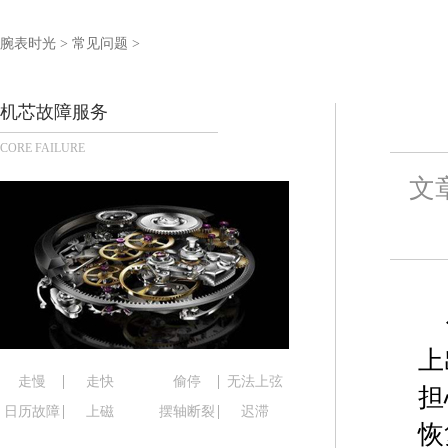
杭州市上城区钱江路1366号华润大厦写字楼A座5层5
金华市金东区东市南街777号金华万达广场写字楼4号
腕表时光
>
常见问题
>
绍兴市越城区胜利东路379号世茂天际中心写字楼8
嘉兴市南湖区广益路705号嘉兴世界贸易中心写字楼A
机芯故障服务
南昌市红谷滩新区红谷中大道998号绿地双子塔（中
CORE FAILURE
济南市历下区经十路11111号华润中心写字楼（万象
广州市天河区天河路230号万菱汇国际中心写字楼A
文
广州市越秀区环市东路371-375号世界贸易中心大
深圳市罗湖区深南东路5001号华润大厦写字楼17层
惠州市惠城区江北文昌一路7号华贸大厦写字楼1座3
厦门市思明区湖滨东路95号华润大厦写字楼B座11层
福州市鼓楼区五四路128-1号恒力城写字楼15层0
成都市锦江区人民东路6号SAC东原中心写字楼24层
上
重庆市江北区观音桥步行街2号融恒时代广场写字楼9
走慢
走快
偷停
无法上弦
担
长沙市芙蓉区定王台街道建湘路393号世茂环球金融
日历故障
上磁
摆轴断裂
迟滞
恢
郑州市二七区铭功路10号华润大厦写字楼29层290