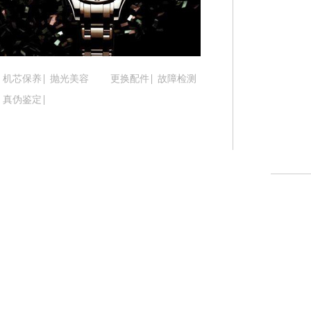
吉林省延边市延吉市解放路腕表时光售后服务中心
辽宁省鞍山市铁东区站前街腕表时光售后服务中心
辽宁省本溪市平山区胜利路腕表时光售后服务中心
辽宁省朝阳市双塔区新华路腕表时光售后服务中心
机芯保养
抛光美容
更换配件
故障检测
辽宁省丹东市振兴区七经街腕表时光售后服务中心
真伪鉴定
辽宁省抚顺市新抚区东一路腕表时光售后服务中心
辽宁省阜新市海州区解放大街腕表时光售后服务中
辽宁省葫芦岛市连山区中央路腕表时光售后服务中
辽宁省锦州市古塔区中央大街腕表时光售后服务中
辽宁省辽阳市白塔区新运大街腕表时光售后服务中
辽宁省盘锦市兴隆台区石油大街腕表时光售后服务
辽宁省铁岭市银州区南马路腕表时光售后服务中心
辽宁省营口市站前区市府路与渤海大街交叉口腕表
辽宁省沈阳市沈河区中街路137号亨得利名表维修
辽宁省沈阳市沈河区中街路83号亨得利名表维修授
北京市朝阳区建国门外大街甲6号华熙国际中心D座1