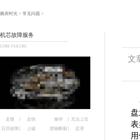
上海市黄浦区南京东路299号宏伊国际广场写字楼8
南京市秦淮区中山南路1号（新街口）南京中心写字楼
腕表时光
>
常见问题
>
常州市新北区龙锦路1590号现代传媒中心写字楼5号
徐州市鼓楼区淮海东路29号苏宁广场IFC国际金融中
机芯故障服务
扬州市邗江区国展路29号星耀天地写字楼1号楼18层
CORE FAILURE
盐城市盐都区世纪大道5号盐城金融城写字楼1号楼16
泰州市海陵区永定东路399号置地商务中心东塔写字
文
宁波市江北区大闸南路500号来福士广场办公楼20层
杭州市上城区钱江路1366号华润大厦写字楼A座5层5
金华市金东区东市南街777号金华万达广场写字楼4号
绍兴市越城区胜利东路379号世茂天际中心写字楼8
嘉兴市南湖区广益路705号嘉兴世界贸易中心写字楼A
南昌市红谷滩新区红谷中大道998号绿地双子塔（中
盘
济南市历下区经十路11111号华润中心写字楼（万象
走慢
走快
偷停
无法上弦
表
广州市天河区天河路230号万菱汇国际中心写字楼A
日历故障
上磁
摆轴断裂
迟滞
用
广州市越秀区环市东路371-375号世界贸易中心大