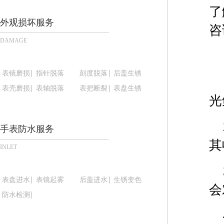
深圳市罗湖区深南东路5001号华润大厦写字楼17层
了
惠州市惠城区江北文昌一路7号华贸大厦写字楼1座3
外观损坏服务
咨
厦门市思明区湖滨东路95号华润大厦写字楼B座11层
DAMAGE
福州市鼓楼区五四路128-1号恒力城写字楼15层0
成都市锦江区人民东路6号SAC东原中心写字楼24层
表镜磨损
指针脱落
刻度脱落
后盖生锈
重庆市江北区观音桥步行街2号融恒时代广场写字楼9
表壳磨损
表轴脱落
表把断裂
表盘生锈
长沙市芙蓉区定王台街道建湘路393号世茂环球金融
光
郑州市二七区铭功路10号华润大厦写字楼29层290
太原市迎泽区解放路15号亨得利名表服务中心（品
手表防水服务
沈阳市沈河区中街路137号亨得利名表服务中心（
其
沈阳市沈河区中街路83号亨得利名表服务中心（品
INLET
乌鲁木齐市天山区红山路26号时代广场（CCMALL）
温州市鹿城区锦绣路1067号置信广场10层1015室
表盘进水
表镜起雾
后盖进水
生锈变色
会
哈尔滨市道里区友谊西路600号富力中心T2座写字楼
防水检测
大连市中山区人民路15号国际金融大厦7层G室（
佛山市禅城区季华五路57号万科金融中心C座12层1