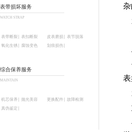
东莞市东城街道鸿福东路1号民盈国贸中心T1写字楼
杂
表带损坏服务
无锡市梁溪区人民中路139号恒隆广场写字楼1座11
WATCH STRAP
南通市崇川区工农路57号圆融广场写字楼16层160
苏州市苏州工业园区星港街199号苏州中心办公楼C
武汉市江汉区解放大道686号世界贸易大厦38层09
表带断裂
表扣断裂
皮表磨损
表节脱落
南宁市青秀区金湖路59号地王大厦12楼1224室（
氧化生锈
腐蚀变色
划痕损伤
合肥市蜀山区潜山路111号万象城华润大厦B座12楼
泉州市丰泽区宝洲路729号浦西万达中心写字楼A座
综合保养服务
青岛市南区山东路6号华润大厦B座22层04室（需
表
烟台市芝罘区胜利路139号万达金融中心A座907
MAINTAIN
长春市朝阳区西安大路727号中银大厦A座(旺进大厦
贵阳市南明区都司高架桥路33号亨特国际金融中心1
机芯保养
抛光美容
更换配件
故障检测
昆明市盘龙区北京路928号同德昆明广场写字楼10
真伪鉴定
石家庄市长安区中山东路39号勒泰中心写字楼B座1
西安市碑林区南关正街88号华侨城长安国际中心E座
海口市龙华区金贸东路5号海口华润大厦B座17层17