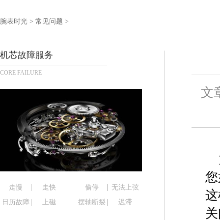
泰州市海陵区永定东路399号置地商务中心东塔写字
宁波市江北区大闸南路500号来福士广场办公楼20层
腕表时光
>
常见问题
>
杭州市上城区钱江路1366号华润大厦写字楼A座5层5
金华市金东区东市南街777号金华万达广场写字楼4号
机芯故障服务
绍兴市越城区胜利东路379号世茂天际中心写字楼8
CORE FAILURE
嘉兴市南湖区广益路705号嘉兴世界贸易中心写字楼A
南昌市红谷滩新区红谷中大道998号绿地双子塔（中
文
济南市历下区经十路11111号华润中心写字楼（万象
广州市天河区天河路230号万菱汇国际中心写字楼A
广州市越秀区环市东路371-375号世界贸易中心大
深圳市罗湖区深南东路5001号华润大厦写字楼17层
惠州市惠城区江北文昌一路7号华贸大厦写字楼1座3
厦门市思明区湖滨东路95号华润大厦写字楼B座11层
您
福州市鼓楼区五四路128-1号恒力城写字楼15层0
走慢
走快
偷停
无法上弦
这
成都市锦江区人民东路6号SAC东原中心写字楼24层
日历故障
上磁
摆轴断裂
迟滞
关
重庆市江北区观音桥步行街2号融恒时代广场写字楼9