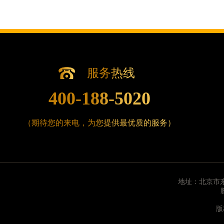
江西省萍乡市安源区萍安北大道与康庄路交叉口腕
江西省上饶市信州区滨江西路腕表时光售后服务中
江西省新余市渝水区北湖西路腕表时光售后服务中
江西省宜春市袁州区中山中路腕表时光售后服务中
江西省鹰潭市月湖区胜利东路腕表时光售后服务中
服务热线
山东省德州市德城区东风中路腕表时光售后服务中
山东省东营市东营区济南路腕表时光售后服务中心
400-188-5020
山东省济南市历下区经十路11111号华润中心写字
山东省济宁市任城区太白楼路腕表时光售后服务中
（期待您的来电，为您提供最优质的服务）
山东省莱芜市文化南路8号银座商城名表维修一楼
山东省临沂市兰山区解放路腕表时光售后服务中心
山东省日照市东港区烟台路腕表时光售后服务中心
山东省泰安市泰山区财源街道泰山大街腕表时光售
地址：北京市东
山东省威海市环翠区新威海路89号振华商厦一楼名
山东省潍坊市奎文区东风东街腕表时光售后服务中
版
山东省枣庄市滕州市北辛路与善国路交叉口腕表时