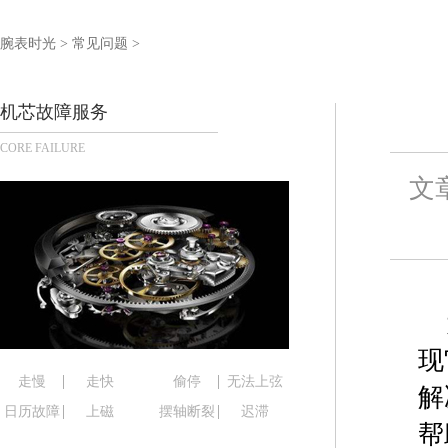
厦门市思明区湖滨东路95号华润大厦写字楼B座11层
福州市鼓楼区五四路128-1号恒力城写字楼15层0
腕表时光
>
常见问题
>
成都市锦江区人民东路6号SAC东原中心写字楼24层
重庆市江北区观音桥步行街2号融恒时代广场写字楼9
机芯故障服务
长沙市芙蓉区定王台街道建湘路393号世茂环球金融
CORE FAILURE
郑州市二七区铭功路10号华润大厦写字楼29层290
太原市迎泽区解放路15号亨得利名表服务中心（品
文
沈阳市沈河区中街路137号亨得利名表服务中心（
沈阳市沈河区中街路83号亨得利名表服务中心（品
乌鲁木齐市天山区红山路26号时代广场（CCMALL）
温州市鹿城区锦绣路1067号置信广场10层1015室
哈尔滨市道里区友谊西路600号富力中心T2座写字楼
大连市中山区人民路15号国际金融大厦7层G室（
现
佛山市禅城区季华五路57号万科金融中心C座12层1
走慢
走快
偷停
无法上弦
解
东莞市东城街道鸿福东路1号民盈国贸中心T1写字楼
日历故障
上磁
摆轴断裂
迟滞
帮
无锡市梁溪区人民中路139号恒隆广场写字楼1座11