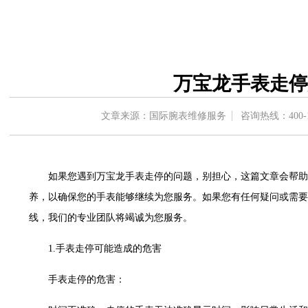
1号楼18层1803室（需提前预约）
字楼1号楼16层1604室（需提前预约）
中心东塔写字楼（华润万象城）17层1706室（需提前预约）
办公楼20层2009室（需提前预约）
万宝龙手表走停
字楼A座5层503-5室（需提前预约）
场写字楼4号楼22层2209室（需提前预约）
文章来源：国际腕表维修服务
咨询热线：
400-
中心写字楼8层805室（需提前预约）
中心写字楼A座13层1304室（需提前预约）
地双子塔（中央广场）A1座办公楼14层07室（需提前预约）
如果您遇到万宝龙手表走停的问题，别担心，这篇文章会帮助
写字楼（万象城）15层1508室（需提前预约）
养，以确保您的手表能够继续为您服务。如果您有任何疑问或需要
中心写字楼A塔7层704室（需提前预约）
线，我们的专业团队将竭诚为您服务。
界贸易中心大厦南塔写字楼15层07室（需提前预约）
写字楼17层1701室（需提前预约）
1.手表走停可能造成的危害
写字楼1座30层05室（需提前预约）
楼B座11层1104室（需提前预约）
手表走停的危害：
字楼15层03室（需提前预约）