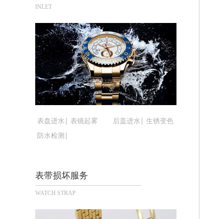
武汉市江汉区解放大道686号世界贸易
INLET
南宁市青秀区金湖路59号地王大厦12楼
合肥市蜀山区潜山路111号万象城华润
泉州市丰泽区宝洲路729号浦西万达中
青岛市南区山东路6号华润大厦B座22
烟台市芝罘区胜利路139号万达金融中
长春市朝阳区西安大路727号中银大厦A
贵阳市南明区都司高架桥路33号亨特国
昆明市盘龙区北京路928号同德昆明广
表盘进水
表镜起雾
后盖进水
生锈变色
石家庄市长安区中山东路39号勒泰中心
防水检测
西安市碑林区南关正街88号华侨城长安
海口市龙华区金贸东路5号海口华润大厦
唐山市路南区新华东道100号万达广场写
表带损坏服务
台州市椒江区东海大道1800号腾达中心
WATCH STRAP
内蒙古自治区呼和浩特市玉泉区大学西街
甘肃省兰州市七里河区西津西路16号兰