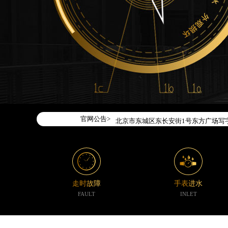
2026年7月腕表时光中国区售后服务
2026年7月腕表时光全国官方售后客户服务热
腕表时光官方全国统一服务热线400-1
2026年7月腕表时光售后服务中心最
官网公告>
北京市东城区东长安街1号东方广场写字
北京市朝阳区建国门外大街甲6号华熙国
天津市和平区赤峰道136号天津国际金融
上海市徐汇区虹桥路3号港汇中心写字楼2
上海市黄浦区南京东路299号宏伊国际
走时故障
手表进水
南京市秦淮区中山南路1号（新街口）南
FAULT
INLET
常州市新北区龙锦路1590号现代传媒中
徐州市鼓楼区淮海东路29号苏宁广场IF