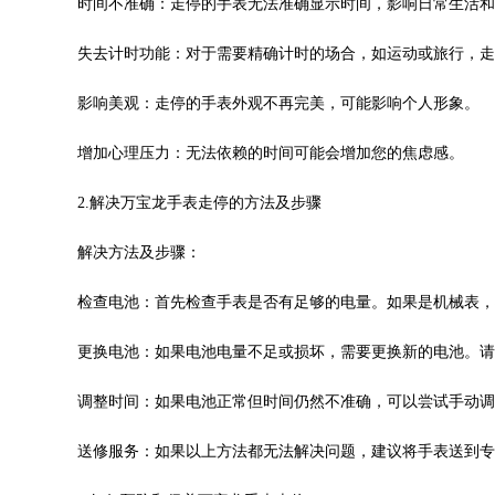
时间不准确：走停的手表无法准确显示时间，影响日常生活和
写字楼24层2406B室（需提前预约）
广场写字楼9层902室（需提前预约）
失去计时功能：对于需要精确计时的场合，如运动或旅行，走
世茂环球金融中心写字楼（芙蓉广场）10层13室（需提前预约）
29层2905室（需提前预约）
影响美观：走停的手表外观不再完美，可能影响个人形象。
服务中心（品牌授权店）3层整层（需提前预约）
增加心理压力：无法依赖的时间可能会增加您的焦虑感。
表服务中心（品牌授权店）1层整层（需提前预约）
服务中心（品牌授权店）1层整层（需提前预约）
2.解决万宝龙手表走停的方法及步骤
CCMALL）C座17层17-B（需提前预约）
解决方法及步骤：
0层1015室（需提前预约）
T2座写字楼29层03室（需提前预约）
检查电池：首先检查手表是否有足够的电量。如果是机械表，
7层G室（需提前预约）
C座12层1205室（需提前预约）
更换电池：如果电池电量不足或损坏，需要更换新的电池。请
心T1写字楼9层907室（需提前预约）
调整时间：如果电池正常但时间仍然不准确，可以尝试手动调
字楼1座11层1104室（需提前预约）
16层1603室（需提前预约）
送修服务：如果以上方法都无法解决问题，建议将手表送到专
中心办公楼C座22层08室（需提前预约）