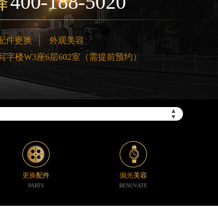
400-188-5020
择
配件更换
外观美容
字楼W3座6层602室（需提前预约）
”）
▲
▼
更换配件
抛光美容
PARTS
RENOVATE