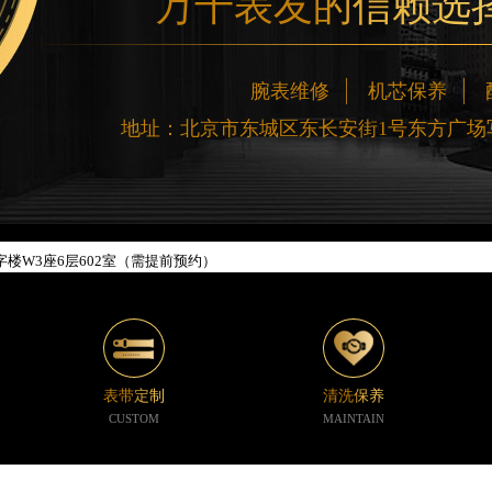
万千表友的信赖选
腕表维修
机芯保养
地址：北京市东城区东长安街1号东方广场写
网络优化升级公告
线：400-188-5020
88-5020，服务覆盖中国大陆、香港、澳门、台湾全部区域（非大陆需加拨“+86
新网点地址：
楼W3座6层602室（需提前预约）
际中心写字楼D座11层1102室（需提前预约）
中心写字楼26层2603室（需提前预约）
座37层3705室（需提前预约）
广场写字楼8层806室（需提前预约）
表带定制
清洗保养
京中心写字楼22层C1-1室（需提前预约）
CUSTOM
MAINTAIN
心写字楼5号楼10层1008室（需提前预约）
C国际金融中心写字楼35层3508室（需提前预约）