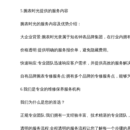
际金融中心写字楼20层01室（需提前预约）
时光售后服务中心（需提前预约）
5.腕表时光提供的服务内容
售后服务中心（需提前预约）
腕表时光的服务内容及优势介绍：
售后服务中心（需提前预约）
售后服务中心（需提前预约）
大企业背景:腕表时光隶属于知名钟表品牌集团，在行业内拥
光售后服务中心（需提前预约）
价格透明:提供明确的服务报价单，避免隐藏费用。
光售后服务中心（需提前预约）
光售后服务中心（需提前预约）
快速响应:专业团队迅速响应客户需求，并提供高效的服务解
时光售后服务中心（需提前预约）
时光售后服务中心（需提前预约）
自有品牌腕表专修服务点:拥有多个品牌的专修服务点，能够
交叉口腕表时光售后服务中心（需提前预约）
6.我们是专业的维修保养服务机构
售后服务中心（需提前预约）
售后服务中心（需提前预约）
我们为什么是您的首选？
售后服务中心（需提前预约）
正规专业团队:我们拥有一支经验丰富、技术精湛的专业团队
后服务中心（需提前预约）
售后服务中心（需提前预约）
透明的服务流程:全程透明的服务流程让您了解每一个步骤的