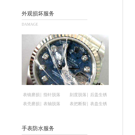
成都市锦江区人民东路6号SAC东原中心
重庆市江北区观音桥步行街2号融恒时代
外观损坏服务
长沙市芙蓉区定王台街道建湘路393号
DAMAGE
郑州市二七区铭功路10号华润大厦写字楼
太原市迎泽区解放路15号亨得利名表
沈阳市沈河区中街路137号亨得利名
沈阳市沈河区中街路83号亨得利名表
乌鲁木齐市天山区红山路26号时代广场（
温州市鹿城区锦绣路1067号置信广场1
哈尔滨市道里区友谊西路600号富力中心
大连市中山区人民路15号国际金融大厦
表镜磨损
指针脱落
刻度脱落
后盖生锈
佛山市禅城区季华五路57号万科金融中心
表壳磨损
表轴脱落
表把断裂
表盘生锈
东莞市东城街道鸿福东路1号民盈国贸中
无锡市梁溪区人民中路139号恒隆广场写
南通市崇川区工农路57号圆融广场写字楼
手表防水服务
苏州市苏州工业园区星港街199号苏州