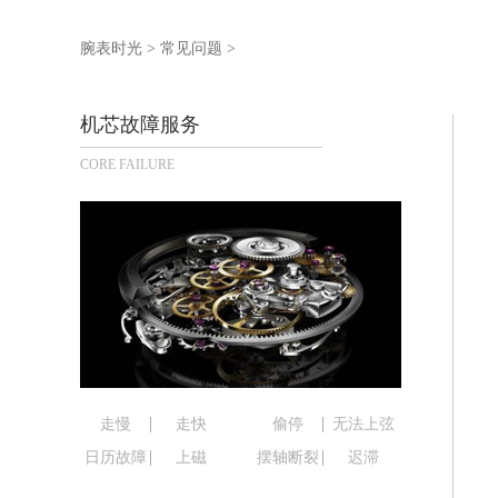
扬州市邗江区国展路29号星耀天地写字楼
盐城市盐都区世纪大道5号盐城金融城写
腕表时光
>
常见问题
>
泰州市海陵区永定东路399号置地商务
宁波市江北区大闸南路500号来福士广场
机芯故障服务
杭州市上城区钱江路1366号华润大厦写
CORE FAILURE
金华市金东区东市南街777号金华万达广
绍兴市越城区胜利东路379号世茂天际
嘉兴市南湖区广益路705号嘉兴世界贸易
南昌市红谷滩新区红谷中大道998号绿
济南市历下区经十路11111号华润中心
广州市天河区天河路230号万菱汇国际
广州市越秀区环市东路371-375号世
深圳市罗湖区深南东路5001号华润大厦
惠州市惠城区江北文昌一路7号华贸大厦
走慢
走快
偷停
无法上弦
厦门市思明区湖滨东路95号华润大厦写字
日历故障
上磁
摆轴断裂
迟滞
福州市鼓楼区五四路128-1号恒力城写