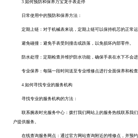
3.如何预防和保养万宝龙手表走停
大厦38层09室（需提前预约）
1224室（需提前预约）
日常使用中的预防和保养方法：
大厦B座12楼03室（需提前预约）
心写字楼A座7楼709室（需提前预约）
定期上链：对于机械表来说，定期上链可以保持机芯的正常运
层04室（需提前预约）
避免碰撞：避免手表受到撞击或跌落，以免损坏内部零件。
心A座907室（需提前预约）
座(旺进大厦)18层09室（需提前预约）
防水处理：定期检查并维护防水功能，确保手表在水下不会进
际金融中心14楼14D（需提前预约）
专业保养：每隔一段时间送至专业维修点进行全面保养和检查
场写字楼10层06室（需提前预约）
写字楼B座13层07室（需提前预约）
4.如何寻找专业的服务机构
国际中心E座6楼10室（需提前预约）
B座17层1707室（需提前预约）
寻找专业的服务机构的方法：
字楼A座10层1002室（需提前预约）
联系腕表时光服务中心：拨打我们网站上的服务热线联系我们
东1幢20楼2002室（需提前预约）
户提供服务。
70号华润万象城写字楼（鄂尔多斯大厦）23层2326室（需提前预约）
州中心写字楼21层2102室（需提前预约）
在线查询服务网点：通过官方网站查询附近的维修点，并预约