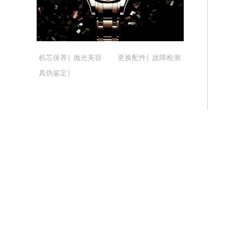
吉林省梅河口市新华街道梅河大街腕表
吉林省四平市铁东区紫气大路与南九经
吉林省松原市宁江区五环大街腕表时光
吉林省通化市东昌区环通乡江南大街腕
机芯保养
抛光美容
更换配件
故障检测
吉林省延边市延吉市解放路腕表时光售
真伪鉴定
辽宁省鞍山市铁东区站前街腕表时光售
辽宁省本溪市平山区胜利路腕表时光售
辽宁省朝阳市双塔区新华路腕表时光售
辽宁省丹东市振兴区七经街腕表时光售
辽宁省抚顺市新抚区东一路腕表时光售
辽宁省阜新市海州区解放大街腕表时光
辽宁省葫芦岛市连山区中央路腕表时光
辽宁省锦州市古塔区中央大街腕表时光
辽宁省辽阳市白塔区新运大街腕表时光
辽宁省盘锦市兴隆台区石油大街腕表时
辽宁省铁岭市银州区南马路腕表时光售