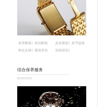
重庆市解放碑渝中区民权路28号英利国
黑龙江省大庆市萨尔图区会战大街腕表
黑龙江省鹤岗市向阳区红军路腕表时光
黑龙江省黑河市爱辉区中央街腕表时光
黑龙江省鸡西市鸡冠区红军路腕表时光
黑龙江省佳木斯市向阳区长安路腕表时
黑龙江省牡丹江市东安区太平路腕表时
表带断裂
表扣断裂
皮表磨损
表节脱落
黑龙江省七台河市桃山区大同街腕表时
氧化生锈
腐蚀变色
划痕损伤
黑龙江省齐齐哈尔市龙沙区龙华路腕表
黑龙江省双鸭山市尖山区新兴大街腕表
综合保养服务
黑龙江省绥化市北林区新华街与康庄路
黑龙江省伊春市伊美区通河路腕表时光
MAINTAIN
吉林省白城市洮北区明仁南街腕表时光
吉林省白山市浑江区浑江大街腕表时光
吉林省吉林市船营区河南街腕表时光售
吉林省辽源市龙山区人民大街腕表时光