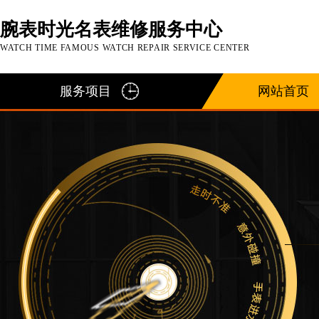
腕表时光名表维修服务中心
WATCH TIME FAMOUS WATCH REPAIR SERVICE CENTER
服务项目
网站首页