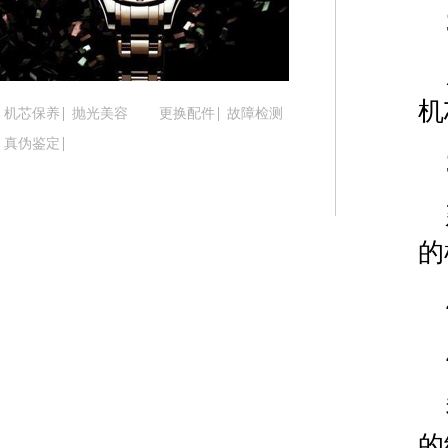
吉林省松原市宁江区五环大街腕表时光售后服务中
吉林省通化市东昌区环通乡江南大街腕表时光售后
吉林省延边市延吉市解放路腕表时光售后服务中心
辽宁省鞍山市铁东区站前街腕表时光售后服务中心
机
机芯保养
抛光美容
更换配件
故障检测
辽宁省本溪市平山区胜利路腕表时光售后服务中心
真伪鉴定
辽宁省朝阳市双塔区新华路腕表时光售后服务中心
辽宁省丹东市振兴区七经街腕表时光售后服务中心
辽宁省抚顺市新抚区东一路腕表时光售后服务中心
辽宁省阜新市海州区解放大街腕表时光售后服务中
的
辽宁省葫芦岛市连山区中央路腕表时光售后服务中
辽宁省锦州市古塔区中央大街腕表时光售后服务中
辽宁省辽阳市白塔区新运大街腕表时光售后服务中
辽宁省盘锦市兴隆台区石油大街腕表时光售后服务
辽宁省铁岭市银州区南马路腕表时光售后服务中心
辽宁省营口市站前区市府路与渤海大街交叉口腕表
辽宁省沈阳市沈河区中街路137号亨得利名表维修
的