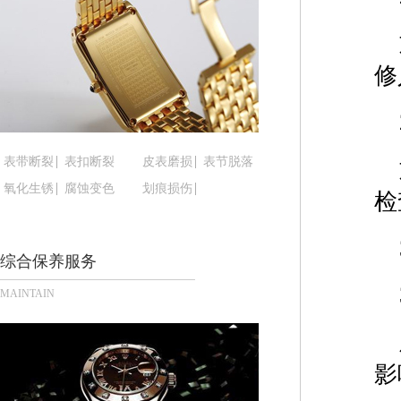
黑龙江省鹤岗市向阳区红军路腕表时光售后服务中
黑龙江省黑河市爱辉区中央街腕表时光售后服务中
黑龙江省鸡西市鸡冠区红军路腕表时光售后服务中
修
黑龙江省佳木斯市向阳区长安路腕表时光售后服务
黑龙江省牡丹江市东安区太平路腕表时光售后服务
黑龙江省七台河市桃山区大同街腕表时光售后服务
黑龙江省齐齐哈尔市龙沙区龙华路腕表时光售后服
表带断裂
表扣断裂
皮表磨损
表节脱落
黑龙江省双鸭山市尖山区新兴大街腕表时光售后服
氧化生锈
腐蚀变色
划痕损伤
检
黑龙江省绥化市北林区新华街与康庄路交叉口腕表
黑龙江省伊春市伊美区通河路腕表时光售后服务中
综合保养服务
吉林省白城市洮北区明仁南街腕表时光售后服务中
吉林省白山市浑江区浑江大街腕表时光售后服务中
MAINTAIN
吉林省吉林市船营区河南街腕表时光售后服务中心
吉林省辽源市龙山区人民大街腕表时光售后服务中
吉林省梅河口市新华街道梅河大街腕表时光售后服
影
吉林省四平市铁东区紫气大路与南九经街交汇处腕