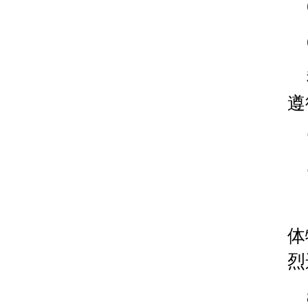
山西省晋城市城区黄华街腕表时光售后服务中心（
山西省晋中市榆次区顺城街腕表时光售后服务中心
山西省临汾市尧都区解放路腕表时光售后服务中心
山西省吕梁市离石区永宁中路与建设街交叉口腕表
山西省朔州市朔城区怡西路与鄯阳西街交汇处腕表
遵
山西省忻州市忻府区和平东街与七一南路交叉口腕
山西省阳泉市郊区平阳东街与新城大道交叉口腕表
山西省运城市盐湖区河东街腕表时光售后服务中心
山西省长治市潞州区英雄中路腕表时光售后服务中
山西省太原市迎泽区迎泽街道解放路15号亨得利名
天津市和平区赤峰道136号天津国际金融中心26层
安徽省安庆市迎江区人民路腕表时光售后服务中心
体
安徽省蚌埠市蚌山区淮河路腕表时光售后服务中心
安徽省亳州市谯城区魏武大道腕表时光售后服务中
烈
安徽省池州市贵池区长江路腕表时光售后服务中心
安徽省滁州市琅琊区南谯北路腕表时光售后服务中