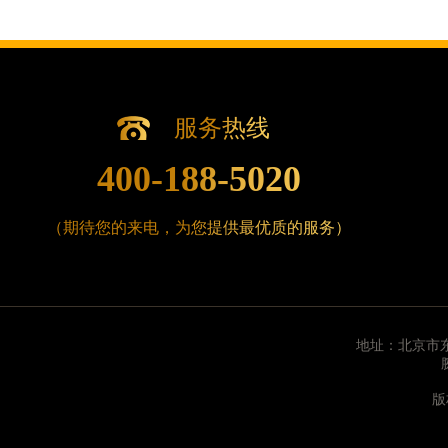
山东省淄博市张店区金晶大道腕表时光售后服务中
上海市黄浦区南京东路299号宏伊国际广场写字楼8
上海市徐汇区虹桥路3号港汇中心2座37层3705
浙江省杭州市上城区钱江路1366号华润大厦A座5层
浙江省湖州市吴兴区劳动路腕表时光售后服务中心
服务热线
浙江省嘉兴市南湖区广益路705号嘉兴世界贸易中心
400-188-5020
浙江省金华市金东区东市南街777号金华万达广场4
浙江省丽水市莲都区解放街腕表时光售后服务中心
（期待您的来电，为您提供最优质的服务）
浙江省宁波市江北区大闸南路500号来福士广场办公
浙江省衢州市柯城区上街腕表时光售后服务中心（
浙江省绍兴市越城区胜利东路379号世茂天际中心写
浙江省舟山市定海区解放东路腕表时光售后服务中
澳门特别行政区大堂区议事亭前地（新马路）腕表
地址：北京市东
澳门特别行政区风顺堂区南湾大马路腕表时光售后
版
澳门特别行政区花地玛堂区关闸广场腕表时光售后
澳门特别行政区花王堂区大三巴商圈腕表时光售后