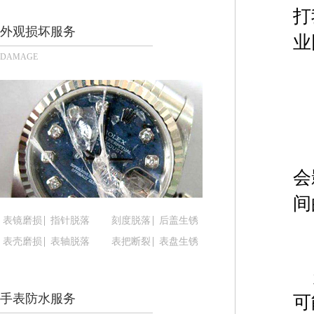
长沙市芙蓉区定王台街道建湘路393号世茂环球金融
打
郑州市二七区铭功路10号华润大厦写字楼29层290
外观损坏服务
业
太原市迎泽区解放路15号亨得利名表服务中心（品
DAMAGE
沈阳市沈河区中街路137号亨得利名表服务中心（
沈阳市沈河区中街路83号亨得利名表服务中心（品
乌鲁木齐市天山区红山路26号时代广场（CCMALL）
温州市鹿城区锦绣路1067号置信广场10层1015室
哈尔滨市道里区友谊西路600号富力中心T2座写字楼
大连市中山区人民路15号国际金融大厦7层G室（
会
佛山市禅城区季华五路57号万科金融中心C座12层1
间
东莞市东城街道鸿福东路1号民盈国贸中心T1写字楼
表镜磨损
指针脱落
刻度脱落
后盖生锈
无锡市梁溪区人民中路139号恒隆广场写字楼1座11
表壳磨损
表轴脱落
表把断裂
表盘生锈
南通市崇川区工农路57号圆融广场写字楼16层160
苏州市苏州工业园区星港街199号苏州中心办公楼C
武汉市江汉区解放大道686号世界贸易大厦38层09
手表防水服务
可
南宁市青秀区金湖路59号地王大厦12楼1224室（