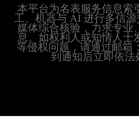
澳门特别行政区嘉模堂区官也街腕表时光售后服务
本平台为名表服务信息索
澳门省路氹城市金光大道腕表时光售后服务中心（
工、机器与 AI 进行多
澳门特别行政区望德堂区塔石广场腕表时光售后服
媒体综合核验，力求专业
福建省福州市鼓楼区五四路128-1号恒力城写字楼
息。如权利人或知情人士
福建省厦门市思明区湖滨东路95号万象城华润大厦B
等侵权问题，请通过邮箱：25
广东省潮州市潮安区新风路与潮汕路交汇处腕表时
到通知后立即依法处
广东省广州市天河区天河路230号万菱汇国际中心A
广东省广州市越秀区环市东路371-375号世界贸易
广东省河源市源城区越王大道腕表时光售后服务中
广东省惠州市惠城区江北文昌一路7号华贸大厦1座3
广东省江门市蓬江区广场西路腕表时光售后服务中
广东省揭阳市榕城进贤门步行街腕表时光售后服务
广东省茂名市电白区水东街道迎宾大道腕表时光售
广东省梅州市梅江区金燕大道腕表时光售后服务中
广东省清远市清城区湖西路腕表时光售后服务中心
广东省汕头市龙湖区长平路腕表时光售后服务中心