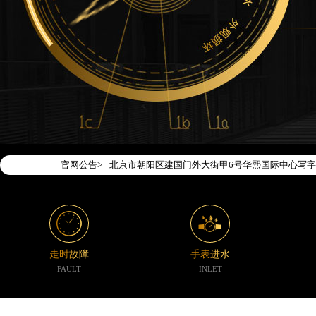
2026年7月腕表时光中国区售后服务网络优化升级
2026年7月腕表时光全国官方售后客户服务热线：400-1
腕表时光官方全国统一服务热线400-188-5020
2026年7月腕表时光售后服务中心最新网点地址：
北京市东城区东长安街1号东方广场写字楼W3座6层
北京市朝阳区建国门外大街甲6号华熙国际中心写字楼
官网公告>
天津市和平区赤峰道136号天津国际金融中心写字楼2
上海市徐汇区虹桥路3号港汇中心写字楼2座37层37
上海市黄浦区南京东路299号宏伊国际广场写字楼8
南京市秦淮区中山南路1号（新街口）南京中心写字楼
常州市新北区龙锦路1590号现代传媒中心写字楼5号
走时故障
手表进水
徐州市鼓楼区淮海东路29号苏宁广场IFC国际金融中
FAULT
INLET
扬州市邗江区国展路29号星耀天地写字楼1号楼18层
盐城市盐都区世纪大道5号盐城金融城写字楼1号楼16