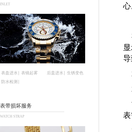
合肥市蜀山区潜山路111号万象城华润大厦B座12楼
心
INLET
泉州市丰泽区宝洲路729号浦西万达中心写字楼A座
青岛市南区山东路6号华润大厦B座22层04室（需
烟台市芝罘区胜利路139号万达金融中心A座907
长春市朝阳区西安大路727号中银大厦A座(旺进大厦
贵阳市南明区都司高架桥路33号亨特国际金融中心1
显
昆明市盘龙区北京路928号同德昆明广场写字楼10
导
石家庄市长安区中山东路39号勒泰中心写字楼B座1
西安市碑林区南关正街88号华侨城长安国际中心E座
表盘进水
表镜起雾
后盖进水
生锈变色
海口市龙华区金贸东路5号海口华润大厦B座17层17
防水检测
唐山市路南区新华东道100号万达广场写字楼A座10
台州市椒江区东海大道1800号腾达中心东1幢20楼2
内蒙古自治区呼和浩特市玉泉区大学西街70号华润万
表带损坏服务
甘肃省兰州市七里河区西津西路16号兰州中心写字楼
表
WATCH STRAP
重庆市解放碑渝中区民权路28号英利国际金融中心写
黑龙江省大庆市萨尔图区会战大街腕表时光售后服