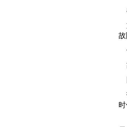
安徽省阜阳市颍州区颍州北路腕表时光售后服务中
安徽省淮北市相山区淮海路腕表时光售后服务中心
安徽省淮南市田家庵区国庆中路腕表时光售后服务
安徽省黄山市屯溪区黄山西路腕表时光售后服务中
故
安徽省六安市金安区解放中路腕表时光售后服务中
安徽省马鞍山市雨山区湖南西路腕表时光售后服务
安徽省宿州市埇桥区人民中路腕表时光售后服务中
安徽省铜陵市铜官区石城大道腕表时光售后服务中
安徽省芜湖市镜湖区中山路步行街腕表时光售后服
安徽省宣城市宣州区叠嶂西路腕表时光售后服务中
福建省龙岩市新罗区九一南路腕表时光售后服务中
福建省南平市建阳区人民西路腕表时光售后服务中
福建省宁德市蕉城区天湖东路腕表时光售后服务中
时
福建省莆田市城厢区霞林街道荔华东大道腕表时光
福建省三明市三元区东乾二路腕表时光售后服务中
福建省漳州市龙文区步港路腕表时光售后服务中心