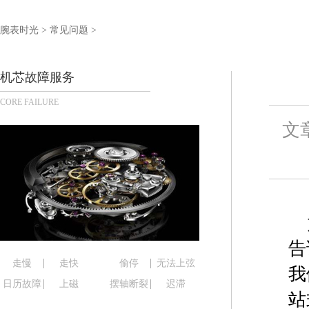
泰州市海陵区永定东路399号置地商务中心东塔写字
宁波市江北区大闸南路500号来福士广场办公楼20层
腕表时光
>
常见问题
>
杭州市上城区钱江路1366号华润大厦写字楼A座5层5
金华市金东区东市南街777号金华万达广场写字楼4号
机芯故障服务
绍兴市越城区胜利东路379号世茂天际中心写字楼8
CORE FAILURE
嘉兴市南湖区广益路705号嘉兴世界贸易中心写字楼A
南昌市红谷滩新区红谷中大道998号绿地双子塔（中
文
济南市历下区经十路11111号华润中心写字楼（万象
广州市天河区天河路230号万菱汇国际中心写字楼A
广州市越秀区环市东路371-375号世界贸易中心大
深圳市罗湖区深南东路5001号华润大厦写字楼17层
惠州市惠城区江北文昌一路7号华贸大厦写字楼1座3
厦门市思明区湖滨东路95号华润大厦写字楼B座11层
告
福州市鼓楼区五四路128-1号恒力城写字楼15层0
走慢
走快
偷停
无法上弦
我
成都市锦江区人民东路6号SAC东原中心写字楼24层
日历故障
上磁
摆轴断裂
迟滞
站
重庆市江北区观音桥步行街2号融恒时代广场写字楼9