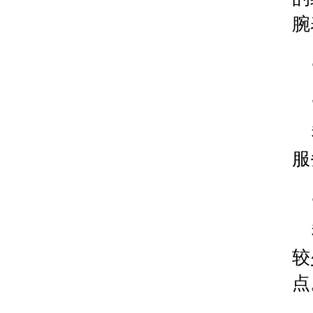
辽宁省沈阳市沈河区中街路83号亨得利名表维修授
腕
北京市朝阳区建国门外大街甲6号华熙国际中心D座1
北京市东城区东长安街1号王府井东方广场W3座6层
河北省保定市竞秀区朝阳北大街北国先天下腕表时
内蒙古自治区阿拉善盟市左旗土尔扈特大街腕表时
内蒙古自治区巴彦淖尔市临河区新华街腕表时光售
内蒙古自治区包头市青山区幸福路甲3号王府井百
内蒙古自治区赤峰市红山区哈达街腕表时光售后服
服
内蒙古自治区鄂尔多斯市东胜区伊金霍洛街腕表时
内蒙古自治区呼伦贝尔市海拉尔区中央街腕表时光
内蒙古自治区通辽市科尔沁区明仁大街腕表时光售
内蒙古自治区乌海市海勃湾区人民南路腕表时光售
内蒙古自治区乌兰察布市集宁区恩和大街腕表时光
较
内蒙古自治区锡林郭勒盟市锡林浩特市光明街与额
点
内蒙古自治区兴安盟市乌兰浩特市兴安大街腕表时
山西省大同市平城区迎宾街腕表时光售后服务中心