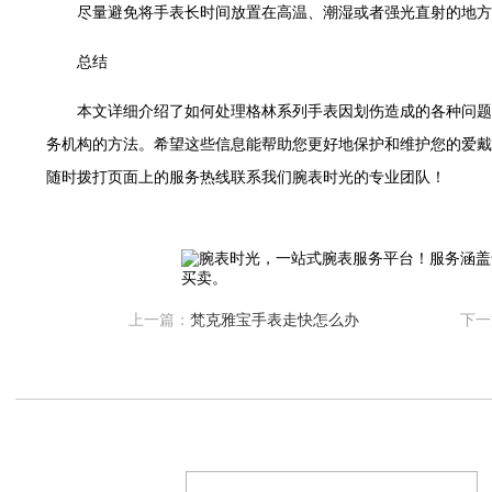
利名表维修授权店1楼腕表时光售后服务中心（需提前预约）
尽量避免将手表长时间放置在高温、潮湿或者强光直射的地方
际中心D座11层1102室腕表时光售后服务中心（需提前预约）
总结
场W3座6层602室腕表时光售后服务中心（需提前预约）
天下腕表时光售后服务中心（需提前预约）
本文详细介绍了如何处理格林系列手表因划伤造成的各种问题
大街腕表时光售后服务中心（需提前预约）
务机构的方法。希望这些信息能帮助您更好地保护和维护您的爱戴
腕表时光售后服务中心（需提前预约）
随时拨打页面上的服务热线联系我们腕表时光的专业团队！
号王府井百货名表维修腕表时光售后服务中心（需提前预约）
时光售后服务中心（需提前预约）
洛街腕表时光售后服务中心（需提前预约）
街腕表时光售后服务中心（需提前预约）
腕表时光售后服务中心（需提前预约）
上一篇：
梵克雅宝手表走快怎么办
下一
腕表时光售后服务中心（需提前预约）
街腕表时光售后服务中心（需提前预约）
光明街与额尔敦路交叉口腕表时光售后服务中心（需提前预约）
大街腕表时光售后服务中心（需提前预约）
后服务中心（需提前预约）