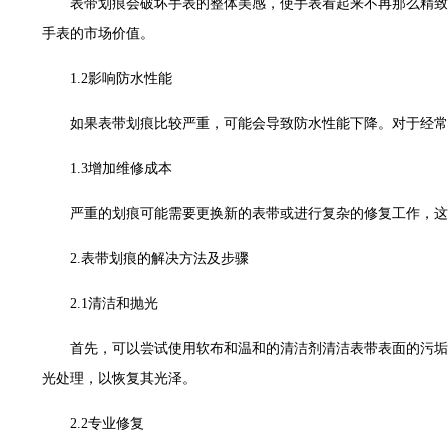
表带划痕会破坏手表的整体美感，使手表看起来不再那么精致
世茂环球金融中心写字楼（芙蓉广场）10层13室（需提前预约）
手表的市场价值。
29层2905室（需提前预约）
服务中心（品牌授权店）3层整层（需提前预约）
1.2影响防水性能
表服务中心（品牌授权店）1层整层（需提前预约）
服务中心（品牌授权店）1层整层（需提前预约）
如果表带划痕比较严重，可能会导致防水性能下降。对于经常
CCMALL）C座17层17-B（需提前预约）
1.3增加维修成本
0层1015室（需提前预约）
T2座写字楼29层03室（需提前预约）
严重的划痕可能需要更换新的表带或进行复杂的修复工作，这
7层G室（需提前预约）
2.表带划痕的解决方法及步骤
C座12层1205室（需提前预约）
心T1写字楼9层907室（需提前预约）
2.1清洁和抛光
字楼1座11层1104室（需提前预约）
16层1603室（需提前预约）
首先，可以尝试使用软布和温和的清洁剂清洁表带表面的污垢
中心办公楼C座22层08室（需提前预约）
光处理，以恢复其光泽。
大厦38层09室（需提前预约）
2.2专业修复
1224室（需提前预约）