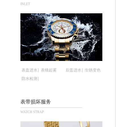
合肥市蜀山区潜山路111号万象城华润
INLET
泉州市丰泽区宝洲路729号浦西万达中
青岛市南区山东路6号华润大厦B座22
烟台市芝罘区胜利路139号万达金融中
长春市朝阳区西安大路727号中银大厦A
贵阳市南明区都司高架桥路33号亨特国
昆明市盘龙区北京路928号同德昆明广
石家庄市长安区中山东路39号勒泰中心
西安市碑林区南关正街88号华侨城长安
表盘进水
表镜起雾
后盖进水
生锈变色
海口市龙华区金贸东路5号海口华润大厦
防水检测
唐山市路南区新华东道100号万达广场写
台州市椒江区东海大道1800号腾达中心
内蒙古自治区呼和浩特市玉泉区大学西街
表带损坏服务
甘肃省兰州市七里河区西津西路16号兰
WATCH STRAP
重庆市解放碑渝中区民权路28号英利国
黑龙江省大庆市萨尔图区会战大街腕表