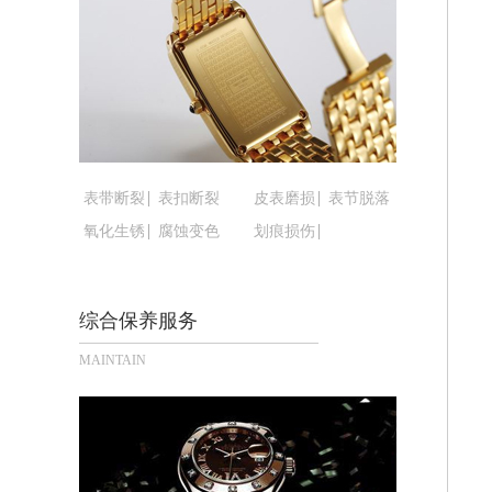
黑龙江省鹤岗市向阳区红军路腕表时光
黑龙江省黑河市爱辉区中央街腕表时光
黑龙江省鸡西市鸡冠区红军路腕表时光
黑龙江省佳木斯市向阳区长安路腕表时
黑龙江省牡丹江市东安区太平路腕表时
黑龙江省七台河市桃山区大同街腕表时
黑龙江省齐齐哈尔市龙沙区龙华路腕表
表带断裂
表扣断裂
皮表磨损
表节脱落
黑龙江省双鸭山市尖山区新兴大街腕表
氧化生锈
腐蚀变色
划痕损伤
黑龙江省绥化市北林区新华街与康庄路
黑龙江省伊春市伊美区通河路腕表时光
综合保养服务
吉林省白城市洮北区明仁南街腕表时光
吉林省白山市浑江区浑江大街腕表时光
MAINTAIN
吉林省吉林市船营区河南街腕表时光售
吉林省辽源市龙山区人民大街腕表时光
吉林省梅河口市新华街道梅河大街腕表
吉林省四平市铁东区紫气大路与南九经