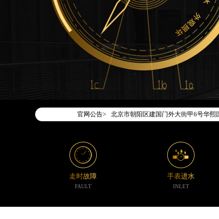
2026年7月腕表时光中国区售后服务
2026年7月腕表时光全国官方售后客户服务热
腕表时光官方全国统一服务热线400-1
2026年7月腕表时光售后服务中心最
北京市东城区东长安街1号东方广场写字
北京市朝阳区建国门外大街甲6号华熙国
官网公告>
天津市和平区赤峰道136号天津国际金融
上海市徐汇区虹桥路3号港汇中心写字楼2
上海市黄浦区南京东路299号宏伊国际
南京市秦淮区中山南路1号（新街口）南
常州市新北区龙锦路1590号现代传媒中
走时故障
手表进水
徐州市鼓楼区淮海东路29号苏宁广场IF
FAULT
INLET
扬州市邗江区国展路29号星耀天地写字楼
盐城市盐都区世纪大道5号盐城金融城写