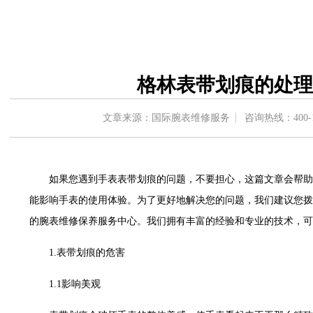
中心东塔写字楼（华润万象城）17层1706室（需提前预约）
办公楼20层2009室（需提前预约）
字楼A座5层503-5室（需提前预约）
场写字楼4号楼22层2209室（需提前预约）
格林表带划痕的处理
中心写字楼8层805室（需提前预约）
中心写字楼A座13层1304室（需提前预约）
文章来源：国际腕表维修服务
咨询热线：
400-
地双子塔（中央广场）A1座办公楼14层07室（需提前预约）
写字楼（万象城）15层1508室（需提前预约）
中心写字楼A塔7层704室（需提前预约）
如果您遇到手表表带划痕的问题，不要担心，这篇文章会帮助
界贸易中心大厦南塔写字楼15层07室（需提前预约）
能影响手表的使用体验。为了更好地解决您的问题，我们建议您拨
写字楼17层1701室（需提前预约）
的腕表维修保养服务中心。我们拥有丰富的经验和专业的技术，可
写字楼1座30层05室（需提前预约）
楼B座11层1104室（需提前预约）
1.表带划痕的危害
字楼15层03室（需提前预约）
写字楼24层2406B室（需提前预约）
1.1影响美观
广场写字楼9层902室（需提前预约）