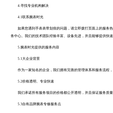
售后服务中心（需提前预约）
4.寻找专业机构解决
售后服务中心（需提前预约）
售后服务中心（需提前预约）
4.1联系腕表时光
光售后服务中心（需提前预约）
如果您遇到手表表带划痕的问题，请立即拨打页面上的服务热
光售后服务中心（需提前预约）
务中心。我们的技术团队经验丰富、设备先进，并且能够提供快速
光售后服务中心（需提前预约）
时光售后服务中心（需提前预约）
5.腕表时光提供的服务内容
时光售后服务中心（需提前预约）
5.1大企业背景
交叉口腕表时光售后服务中心（需提前预约）
售后服务中心（需提前预约）
作为一家知名的企业，我们拥有完善的管理体系和服务流程，
售后服务中心（需提前预约）
售后服务中心（需提前预约）
5.2价格透明、专业快速
后服务中心（需提前预约）
我们承诺所有服务项目的价格都公开透明，并且保证服务质量
售后服务中心（需提前预约）
时光售后服务中心（需提前预约）
5.3自有品牌腕表专修服务点
街交汇处腕表时光售后服务中心（需提前预约）