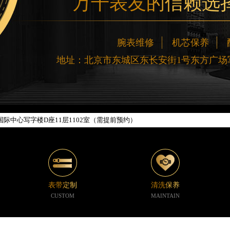
万千表友的信赖选
网络优化升级公告
腕表维修
机芯保养
线：400-188-5020
地址：北京市东城区东长安街1号东方广场写
88-5020，服务覆盖中国大陆、香港、澳门、台湾全部区域（非大陆需加拨“+86
新网点地址：
楼W3座6层602室（需提前预约）
际中心写字楼D座11层1102室（需提前预约）
中心写字楼26层2603室（需提前预约）
座37层3705室（需提前预约）
广场写字楼8层806室（需提前预约）
京中心写字楼22层C1-1室（需提前预约）
心写字楼5号楼10层1008室（需提前预约）
表带定制
清洗保养
C国际金融中心写字楼35层3508室（需提前预约）
CUSTOM
MAINTAIN
1号楼18层1803室（需提前预约）
字楼1号楼16层1604室（需提前预约）