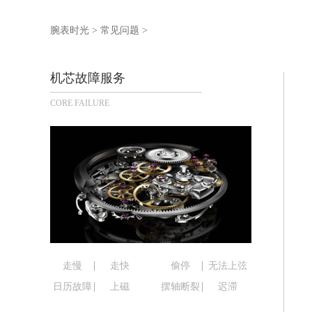
泰州市海陵区永定东路399号置地商务
宁波市江北区大闸南路500号来福士广场
腕表时光
>
常见问题
>
杭州市上城区钱江路1366号华润大厦写
金华市金东区东市南街777号金华万达广
机芯故障服务
绍兴市越城区胜利东路379号世茂天际
CORE FAILURE
嘉兴市南湖区广益路705号嘉兴世界贸易
南昌市红谷滩新区红谷中大道998号绿
济南市历下区经十路11111号华润中心
广州市天河区天河路230号万菱汇国际
广州市越秀区环市东路371-375号世
深圳市罗湖区深南东路5001号华润大厦
惠州市惠城区江北文昌一路7号华贸大厦
厦门市思明区湖滨东路95号华润大厦写字
福州市鼓楼区五四路128-1号恒力城写
走慢
走快
偷停
无法上弦
成都市锦江区人民东路6号SAC东原中心
日历故障
上磁
摆轴断裂
迟滞
重庆市江北区观音桥步行街2号融恒时代