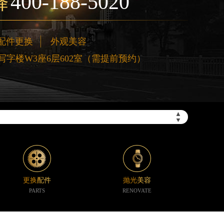
400-188-5020
择
配件更换
外观美容
字楼W3座6层602室（需提前预约）
”）
▲
▼
更换配件
抛光美容
PARTS
RENOVATE