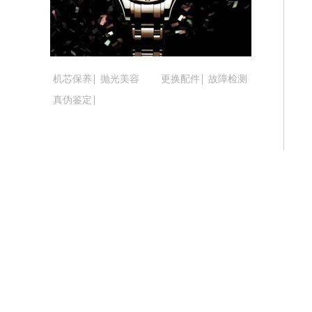
吉林省松原市宁江区五环大街腕表时光
吉林省通化市东昌区环通乡江南大街腕
吉林省延边市延吉市解放路腕表时光售
辽宁省鞍山市铁东区站前街腕表时光售
机芯保养
抛光美容
更换配件
故障检测
辽宁省本溪市平山区胜利路腕表时光售
真伪鉴定
辽宁省朝阳市双塔区新华路腕表时光售
辽宁省丹东市振兴区七经街腕表时光售
辽宁省抚顺市新抚区东一路腕表时光售
辽宁省阜新市海州区解放大街腕表时光
辽宁省葫芦岛市连山区中央路腕表时光
辽宁省锦州市古塔区中央大街腕表时光
辽宁省辽阳市白塔区新运大街腕表时光
辽宁省盘锦市兴隆台区石油大街腕表时
辽宁省铁岭市银州区南马路腕表时光售
辽宁省营口市站前区市府路与渤海大街
辽宁省沈阳市沈河区中街路137号亨