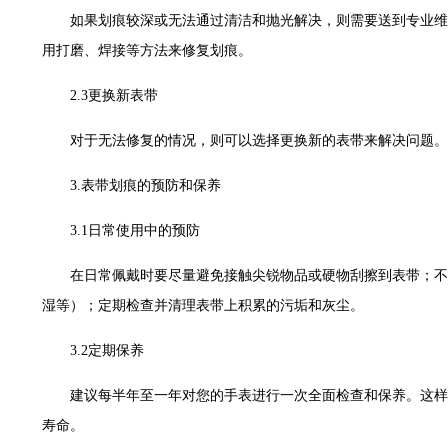
大厦B座12楼03室（需提前预约）
如果划痕较深或无法通过清洁和抛光解决，则需要送到专业维
心写字楼A座7楼709室（需提前预约）
用打磨、焊接等方法来修复划痕。
层04室（需提前预约）
心A座907室（需提前预约）
2.3更换新表带
座(旺进大厦)18层09室（需提前预约）
对于无法修复的情况，则可以选择更换新的表带来解决问题。
际金融中心14楼14D（需提前预约）
场写字楼10层06室（需提前预约）
3.表带划痕的预防和保养
写字楼B座13层07室（需提前预约）
3.1日常使用中的预防
国际中心E座6楼10室（需提前预约）
B座17层1707室（需提前预约）
在日常佩戴时要尽量避免接触尖锐物品或硬物刮擦到表带；不
字楼A座10层1002室（需提前预约）
湿等）；定期检查并清理表带上积累的污垢和灰尘。
东1幢20楼2002室（需提前预约）
70号华润万象城写字楼（鄂尔多斯大厦）23层2326室（需提前预约）
3.2定期保养
州中心写字楼21层2102室（需提前预约）
建议每半年至一年对您的手表进行一次全面检查和保养。这样
际金融中心写字楼20层01室（需提前预约）
寿命。
时光售后服务中心（需提前预约）