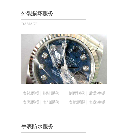
长沙市芙蓉区定王台街道建湘路393号
郑州市二七区铭功路10号华润大厦写字楼
外观损坏服务
太原市迎泽区解放路15号亨得利名表
DAMAGE
沈阳市沈河区中街路137号亨得利名
沈阳市沈河区中街路83号亨得利名表
乌鲁木齐市天山区红山路26号时代广场（
温州市鹿城区锦绣路1067号置信广场1
哈尔滨市道里区友谊西路600号富力中心
大连市中山区人民路15号国际金融大厦
佛山市禅城区季华五路57号万科金融中心
东莞市东城街道鸿福东路1号民盈国贸中
表镜磨损
指针脱落
刻度脱落
后盖生锈
无锡市梁溪区人民中路139号恒隆广场写
表壳磨损
表轴脱落
表把断裂
表盘生锈
南通市崇川区工农路57号圆融广场写字楼
苏州市苏州工业园区星港街199号苏州
武汉市江汉区解放大道686号世界贸易
手表防水服务
南宁市青秀区金湖路59号地王大厦12楼