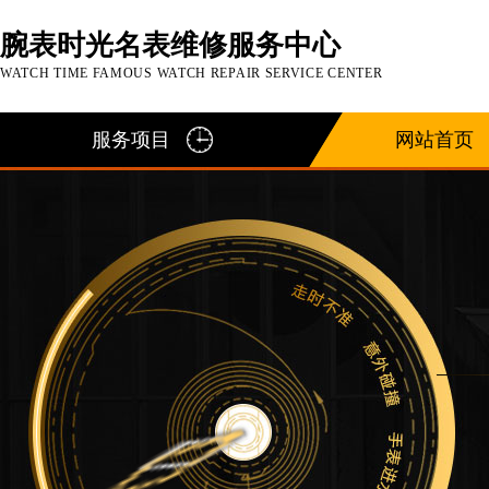
腕表时光名表维修服务中心
WATCH TIME FAMOUS WATCH REPAIR SERVICE CENTER
服务项目
网站首页