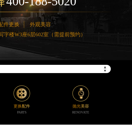
400-188-5020
择
配件更换
外观美容
字楼W3座6层602室（需提前预约）
”）
▲
▼
更换配件
抛光美容
PARTS
RENOVATE