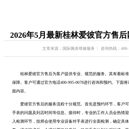
中心东塔写字楼（华润万象城）17层1706室（需提前预约）
办公楼20层2009室（需提前预约）
字楼A座5层503-5室（需提前预约）
场写字楼4号楼22层2209室（需提前预约）
2026年5月最新桂林爱彼官方售
中心写字楼8层805室（需提前预约）
中心写字楼A座13层1304室（需提前预约）
文章来源：国际腕表维修服务
咨询热线：
400-
地双子塔（中央广场）A1座办公楼14层07室（需提前预约）
写字楼（万象城）15层1508室（需提前预约）
中心写字楼A塔7层704室（需提前预约）
桂林爱彼官方售后为客户提供专业、规范的服务。其有着标准
界贸易中心大厦南塔写字楼15层07室（需提前预约）
保障。客户可通过官方电话400-995-0078进行咨询和预约。
写字楼17层1701室（需提前预约）
面内容。
写字楼1座30层05室（需提前预约）
楼B座11层1104室（需提前预约）
爱彼官方售后的服务流程十分规范。首先是预约环节，客户可拨打官
字楼15层03室（需提前预约）
手表的问题及到店时间等信息。接待时，专业的工作人员会热情迎
写字楼24层2406B室（需提前预约）
入检测环节，技师会使用专业设备对手表进行全面检测，确定具体
广场写字楼9层902室（需提前预约）