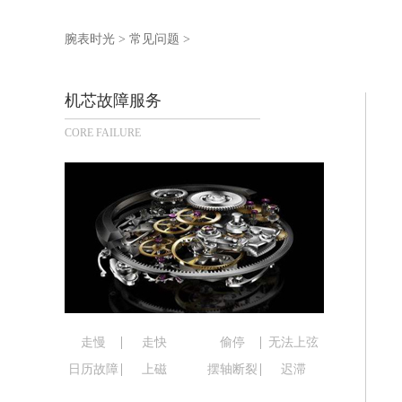
泰州市海陵区永定东路399号置地商务
宁波市江北区大闸南路500号来福士广场
腕表时光
>
常见问题
>
杭州市上城区钱江路1366号华润大厦写
金华市金东区东市南街777号金华万达广
机芯故障服务
绍兴市越城区胜利东路379号世茂天际
CORE FAILURE
嘉兴市南湖区广益路705号嘉兴世界贸易
南昌市红谷滩新区红谷中大道998号绿
济南市历下区经十路11111号华润中心
广州市天河区天河路230号万菱汇国际
广州市越秀区环市东路371-375号世
深圳市罗湖区深南东路5001号华润大厦
惠州市惠城区江北文昌一路7号华贸大厦
厦门市思明区湖滨东路95号华润大厦写字
福州市鼓楼区五四路128-1号恒力城写
走慢
走快
偷停
无法上弦
成都市锦江区人民东路6号SAC东原中心
日历故障
上磁
摆轴断裂
迟滞
重庆市江北区观音桥步行街2号融恒时代