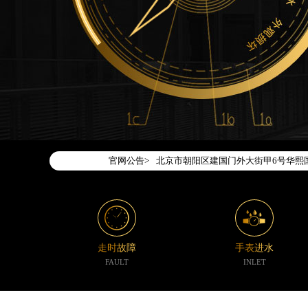
2026年7月腕表时光中国区售后服务
2026年7月腕表时光全国官方售后客户服务热
腕表时光官方全国统一服务热线400-1
2026年7月腕表时光售后服务中心最
北京市东城区东长安街1号东方广场写字
北京市朝阳区建国门外大街甲6号华熙国
官网公告>
天津市和平区赤峰道136号天津国际金融
上海市徐汇区虹桥路3号港汇中心写字楼2
上海市黄浦区南京东路299号宏伊国际
南京市秦淮区中山南路1号（新街口）南
常州市新北区龙锦路1590号现代传媒中
走时故障
手表进水
徐州市鼓楼区淮海东路29号苏宁广场IF
FAULT
INLET
扬州市邗江区国展路29号星耀天地写字楼
盐城市盐都区世纪大道5号盐城金融城写