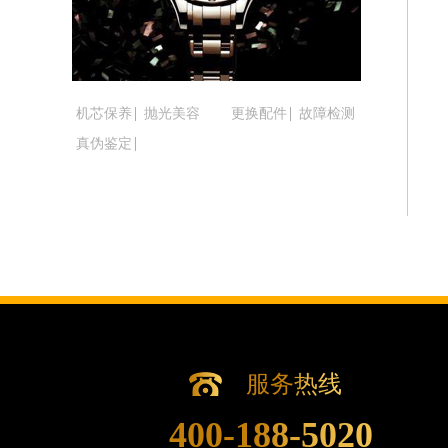
吉林省松原市宁江区五环大街腕表时光
吉林省通化市东昌区环通乡江南大街腕
吉林省延边市延吉市解放路腕表时光售
辽宁省鞍山市铁东区站前街腕表时光售
机芯保养
抛光美容
更换配件
故障检测
辽宁省本溪市平山区胜利路腕表时光售
真伪鉴定
辽宁省朝阳市双塔区新华路腕表时光售
辽宁省丹东市振兴区七经街腕表时光售
辽宁省抚顺市新抚区东一路腕表时光售
辽宁省阜新市海州区解放大街腕表时光
辽宁省葫芦岛市连山区中央路腕表时光
辽宁省锦州市古塔区中央大街腕表时光
辽宁省辽阳市白塔区新运大街腕表时光
辽宁省盘锦市兴隆台区石油大街腕表时
辽宁省铁岭市银州区南马路腕表时光售
服务热线
辽宁省营口市站前区市府路与渤海大街
400-188-5020
辽宁省沈阳市沈河区中街路137号亨