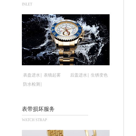
合肥市蜀山区潜山路111号万象城华润
INLET
泉州市丰泽区宝洲路729号浦西万达中
青岛市南区山东路6号华润大厦B座22
烟台市芝罘区胜利路139号万达金融中
长春市朝阳区西安大路727号中银大厦A
贵阳市南明区都司高架桥路33号亨特国
昆明市盘龙区北京路928号同德昆明广
石家庄市长安区中山东路39号勒泰中心
西安市碑林区南关正街88号华侨城长安
表盘进水
表镜起雾
后盖进水
生锈变色
海口市龙华区金贸东路5号海口华润大厦
防水检测
唐山市路南区新华东道100号万达广场写
台州市椒江区东海大道1800号腾达中心
内蒙古自治区呼和浩特市玉泉区大学西街
表带损坏服务
甘肃省兰州市七里河区西津西路16号兰
WATCH STRAP
重庆市解放碑渝中区民权路28号英利国
黑龙江省大庆市萨尔图区会战大街腕表