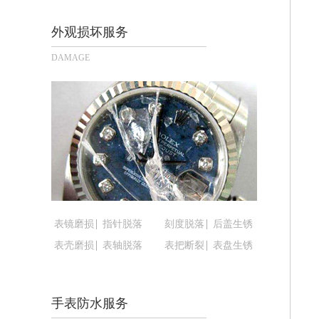
长沙市芙蓉区定王台街道建湘路393号
郑州市二七区铭功路10号华润大厦写字楼
外观损坏服务
太原市迎泽区解放路15号亨得利名表
DAMAGE
沈阳市沈河区中街路137号亨得利名
沈阳市沈河区中街路83号亨得利名表
乌鲁木齐市天山区红山路26号时代广场（
温州市鹿城区锦绣路1067号置信广场1
哈尔滨市道里区友谊西路600号富力中心
大连市中山区人民路15号国际金融大厦
佛山市禅城区季华五路57号万科金融中心
东莞市东城街道鸿福东路1号民盈国贸中
表镜磨损
指针脱落
刻度脱落
后盖生锈
无锡市梁溪区人民中路139号恒隆广场写
表壳磨损
表轴脱落
表把断裂
表盘生锈
南通市崇川区工农路57号圆融广场写字楼
苏州市苏州工业园区星港街199号苏州
武汉市江汉区解放大道686号世界贸易
手表防水服务
南宁市青秀区金湖路59号地王大厦12楼