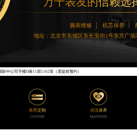
万千表友的信赖选
网络优化升级公告
腕表维修
机芯保养
线：400-188-5020
地址：北京市东城区东长安街1号东方广场写
88-5020，服务覆盖中国大陆、香港、澳门、台湾全部区域（非大陆需加拨“+86
新网点地址：
楼W3座6层602室（需提前预约）
际中心写字楼D座11层1102室（需提前预约）
中心写字楼26层2603室（需提前预约）
座37层3705室（需提前预约）
广场写字楼8层806室（需提前预约）
京中心写字楼22层C1-1室（需提前预约）
心写字楼5号楼10层1008室（需提前预约）
表带定制
清洗保养
C国际金融中心写字楼35层3508室（需提前预约）
CUSTOM
MAINTAIN
1号楼18层1803室（需提前预约）
字楼1号楼16层1604室（需提前预约）