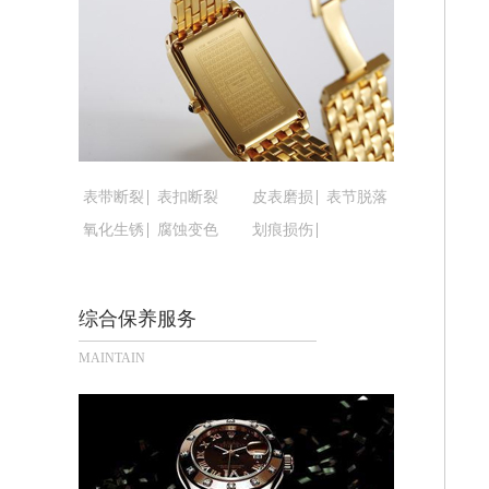
黑龙江省鹤岗市向阳区红军路腕表时光
黑龙江省黑河市爱辉区中央街腕表时光
黑龙江省鸡西市鸡冠区红军路腕表时光
黑龙江省佳木斯市向阳区长安路腕表时
黑龙江省牡丹江市东安区太平路腕表时
黑龙江省七台河市桃山区大同街腕表时
黑龙江省齐齐哈尔市龙沙区龙华路腕表
表带断裂
表扣断裂
皮表磨损
表节脱落
黑龙江省双鸭山市尖山区新兴大街腕表
氧化生锈
腐蚀变色
划痕损伤
黑龙江省绥化市北林区新华街与康庄路
黑龙江省伊春市伊美区通河路腕表时光
综合保养服务
吉林省白城市洮北区明仁南街腕表时光
吉林省白山市浑江区浑江大街腕表时光
MAINTAIN
吉林省吉林市船营区河南街腕表时光售
吉林省辽源市龙山区人民大街腕表时光
吉林省梅河口市新华街道梅河大街腕表
吉林省四平市铁东区紫气大路与南九经