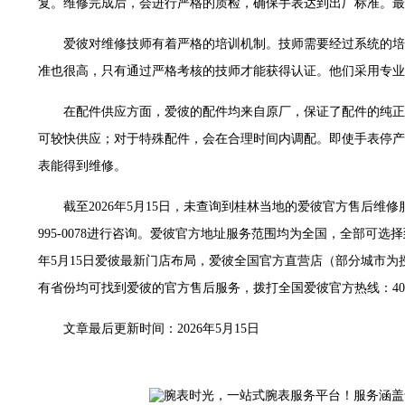
复。维修完成后，会进行严格的质检，确保手表达到出厂标准。最
世茂环球金融中心写字楼（芙蓉广场）10层13室（需提前预约）
29层2905室（需提前预约）
爱彼对维修技师有着严格的培训机制。技师需要经过系统的培
服务中心（品牌授权店）3层整层（需提前预约）
准也很高，只有通过严格考核的技师才能获得认证。他们采用专业
表服务中心（品牌授权店）1层整层（需提前预约）
服务中心（品牌授权店）1层整层（需提前预约）
在配件供应方面，爱彼的配件均来自原厂，保证了配件的纯正
CCMALL）C座17层17-B（需提前预约）
可较快供应；对于特殊配件，会在合理时间内调配。即使手表停产
0层1015室（需提前预约）
表能得到维修。
T2座写字楼29层03室（需提前预约）
截至2026年5月15日，未查询到桂林当地的爱彼官方售后维修
7层G室（需提前预约）
995-0078进行咨询。爱彼官方地址服务范围均为全国，全部可选
C座12层1205室（需提前预约）
年5月15日爱彼最新门店布局，爱彼全国官方直营店（部分城市为
心T1写字楼9层907室（需提前预约）
字楼1座11层1104室（需提前预约）
有省份均可找到爱彼的官方售后服务，拨打全国爱彼官方热线：400-9
16层1603室（需提前预约）
文章最后更新时间：2026年5月15日
中心办公楼C座22层08室（需提前预约）
大厦38层09室（需提前预约）
1224室（需提前预约）