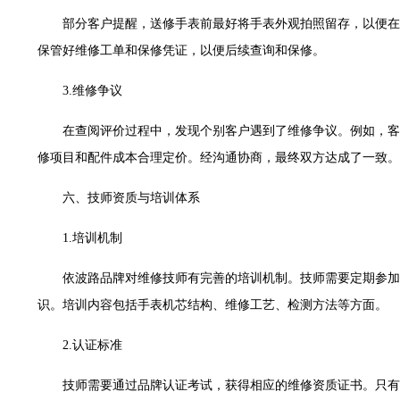
利名表维修授权店1楼腕表时光售后服务中心（需提前预约）
部分客户提醒，送修手表前最好将手表外观拍照留存，以便在
际中心D座11层1102室腕表时光售后服务中心（需提前预约）
保管好维修工单和保修凭证，以便后续查询和保修。
场W3座6层602室腕表时光售后服务中心（需提前预约）
天下腕表时光售后服务中心（需提前预约）
3.维修争议
大街腕表时光售后服务中心（需提前预约）
在查阅评价过程中，发现个别客户遇到了维修争议。例如，客
腕表时光售后服务中心（需提前预约）
修项目和配件成本合理定价。经沟通协商，最终双方达成了一致。
号王府井百货名表维修腕表时光售后服务中心（需提前预约）
时光售后服务中心（需提前预约）
六、技师资质与培训体系
洛街腕表时光售后服务中心（需提前预约）
街腕表时光售后服务中心（需提前预约）
1.培训机制
腕表时光售后服务中心（需提前预约）
依波路品牌对维修技师有完善的培训机制。技师需要定期参加
腕表时光售后服务中心（需提前预约）
识。培训内容包括手表机芯结构、维修工艺、检测方法等方面。
街腕表时光售后服务中心（需提前预约）
光明街与额尔敦路交叉口腕表时光售后服务中心（需提前预约）
2.认证标准
大街腕表时光售后服务中心（需提前预约）
后服务中心（需提前预约）
技师需要通过品牌认证考试，获得相应的维修资质证书。只有