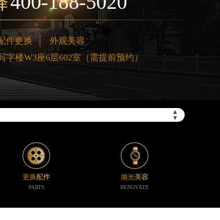
400-188-5020
择
配件更换
外观美容
字楼W3座6层602室（需提前预约）
”）
▲
▼
更换配件
抛光美容
PARTS
RENOVATE