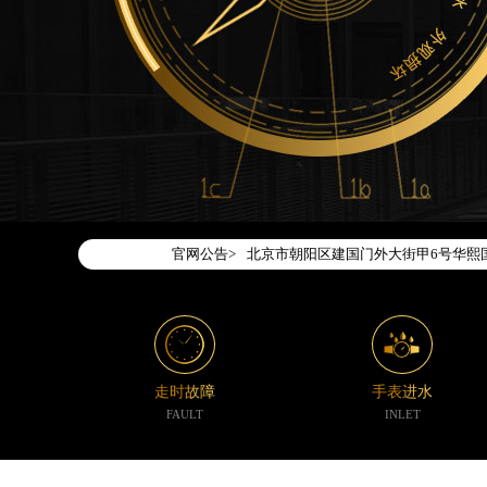
2026年7月腕表时光中国区售后服务
2026年7月腕表时光全国官方售后客户服务热
腕表时光官方全国统一服务热线400-1
2026年7月腕表时光售后服务中心最
北京市东城区东长安街1号东方广场写字
北京市朝阳区建国门外大街甲6号华熙国
官网公告>
天津市和平区赤峰道136号天津国际金融
上海市徐汇区虹桥路3号港汇中心写字楼2
上海市黄浦区南京东路299号宏伊国际
南京市秦淮区中山南路1号（新街口）南
常州市新北区龙锦路1590号现代传媒中
走时故障
手表进水
徐州市鼓楼区淮海东路29号苏宁广场IF
FAULT
INLET
扬州市邗江区国展路29号星耀天地写字楼
盐城市盐都区世纪大道5号盐城金融城写