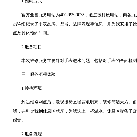
1.预约方式
世茂环球金融中心写字楼（芙蓉广场）10层13室（需提前预约）
29层2905室（需提前预约）
官方全国服务电话为400-995-0078，通过拨打该电话，
服务中心（品牌授权店）3层整层（需提前预约）
员详细记录了手表品牌、型号、故障表现等信息，并为我安排了徐汇区
表服务中心（品牌授权店）1层整层（需提前预约）
点及具体预约时间。
服务中心（品牌授权店）1层整层（需提前预约）
CCMALL）C座17层17-B（需提前预约）
2.服务项目
0层1015室（需提前预约）
本次维修服务主要针对手表进水问题，包括对手表的全面检测
T2座写字楼29层03室（需提前预约）
7层G室（需提前预约）
三、服务流程体验
C座12层1205室（需提前预约）
1.接待环境
心T1写字楼9层907室（需提前预约）
字楼1座11层1104室（需提前预约）
到达维修网点后，发现接待区域宽敞明亮，装修简洁大方。前
16层1603室（需提前预约）
我，并引导我到休息区就座，为我送上一杯温水。休息区配备了舒
中心办公楼C座22层08室（需提前预约）
感觉。
大厦38层09室（需提前预约）
1224室（需提前预约）
2.服务流程