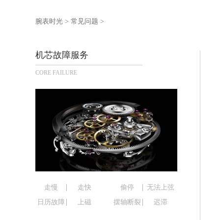
泰州市海陵区永定东路399号置地商务
宁波市江北区大闸南路500号来福士广场
腕表时光
>
常见问题
>
杭州市上城区钱江路1366号华润大厦写
金华市金东区东市南街777号金华万达广
机芯故障服务
绍兴市越城区胜利东路379号世茂天际
CORE FAILURE
嘉兴市南湖区广益路705号嘉兴世界贸易
南昌市红谷滩新区红谷中大道998号绿
济南市历下区经十路11111号华润中心
广州市天河区天河路230号万菱汇国际
广州市越秀区环市东路371-375号世
深圳市罗湖区深南东路5001号华润大厦
惠州市惠城区江北文昌一路7号华贸大厦
厦门市思明区湖滨东路95号华润大厦写字
福州市鼓楼区五四路128-1号恒力城写
走慢
走快
偷停
无法上弦
成都市锦江区人民东路6号SAC东原中心
日历故障
上磁
摆轴断裂
迟滞
重庆市江北区观音桥步行街2号融恒时代