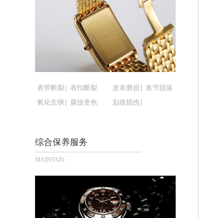
黑龙江省鹤岗市向阳区红军路腕表时光
黑龙江省黑河市爱辉区中央街腕表时光
黑龙江省鸡西市鸡冠区红军路腕表时光
黑龙江省佳木斯市向阳区长安路腕表时
黑龙江省牡丹江市东安区太平路腕表时
黑龙江省七台河市桃山区大同街腕表时
黑龙江省齐齐哈尔市龙沙区龙华路腕表
表带断裂
表扣断裂
皮表磨损
表节脱落
黑龙江省双鸭山市尖山区新兴大街腕表
氧化生锈
腐蚀变色
划痕损伤
黑龙江省绥化市北林区新华街与康庄路
黑龙江省伊春市伊美区通河路腕表时光
综合保养服务
吉林省白城市洮北区明仁南街腕表时光
吉林省白山市浑江区浑江大街腕表时光
MAINTAIN
吉林省吉林市船营区河南街腕表时光售
吉林省辽源市龙山区人民大街腕表时光
吉林省梅河口市新华街道梅河大街腕表
吉林省四平市铁东区紫气大路与南九经