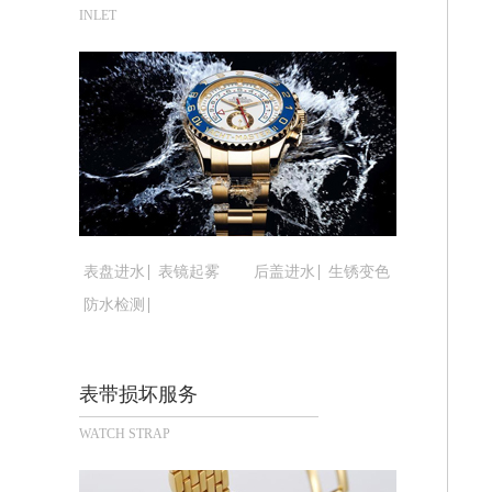
合肥市蜀山区潜山路111号万象城华润
INLET
泉州市丰泽区宝洲路729号浦西万达中
青岛市南区山东路6号华润大厦B座22
烟台市芝罘区胜利路139号万达金融中
长春市朝阳区西安大路727号中银大厦A
贵阳市南明区都司高架桥路33号亨特国
昆明市盘龙区北京路928号同德昆明广
石家庄市长安区中山东路39号勒泰中心
西安市碑林区南关正街88号华侨城长安
表盘进水
表镜起雾
后盖进水
生锈变色
海口市龙华区金贸东路5号海口华润大厦
防水检测
唐山市路南区新华东道100号万达广场写
台州市椒江区东海大道1800号腾达中心
内蒙古自治区呼和浩特市玉泉区大学西街
表带损坏服务
甘肃省兰州市七里河区西津西路16号兰
WATCH STRAP
重庆市解放碑渝中区民权路28号英利国
黑龙江省大庆市萨尔图区会战大街腕表