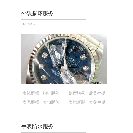
长沙市芙蓉区定王台街道建湘路393号
郑州市二七区铭功路10号华润大厦写字楼
外观损坏服务
太原市迎泽区解放路15号亨得利名表
DAMAGE
沈阳市沈河区中街路137号亨得利名
沈阳市沈河区中街路83号亨得利名表
乌鲁木齐市天山区红山路26号时代广场（
温州市鹿城区锦绣路1067号置信广场1
哈尔滨市道里区友谊西路600号富力中心
大连市中山区人民路15号国际金融大厦
佛山市禅城区季华五路57号万科金融中心
东莞市东城街道鸿福东路1号民盈国贸中
表镜磨损
指针脱落
刻度脱落
后盖生锈
无锡市梁溪区人民中路139号恒隆广场写
表壳磨损
表轴脱落
表把断裂
表盘生锈
南通市崇川区工农路57号圆融广场写字楼
苏州市苏州工业园区星港街199号苏州
武汉市江汉区解放大道686号世界贸易
手表防水服务
南宁市青秀区金湖路59号地王大厦12楼