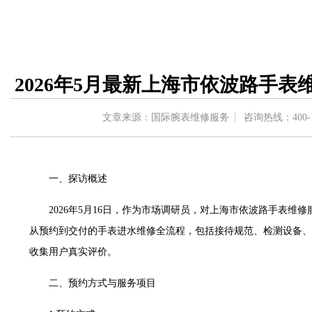
中心东塔写字楼（华润万象城）17层1706室（需提前预约）
办公楼20层2009室（需提前预约）
字楼A座5层503-5室（需提前预约）
场写字楼4号楼22层2209室（需提前预约）
2026年5月最新上海市依波路手
中心写字楼8层805室（需提前预约）
中心写字楼A座13层1304室（需提前预约）
文章来源：国际腕表维修服务
咨询热线：
400-
地双子塔（中央广场）A1座办公楼14层07室（需提前预约）
写字楼（万象城）15层1508室（需提前预约）
中心写字楼A塔7层704室（需提前预约）
一、探访概述
界贸易中心大厦南塔写字楼15层07室（需提前预约）
写字楼17层1701室（需提前预约）
2026年5月16日，作为市场调研员，对上海市依波路手表维
写字楼1座30层05室（需提前预约）
从预约到交付的手表进水维修全流程，包括接待规范、检测设备、
楼B座11层1104室（需提前预约）
收集用户真实评价。
字楼15层03室（需提前预约）
写字楼24层2406B室（需提前预约）
二、预约方式与服务项目
广场写字楼9层902室（需提前预约）