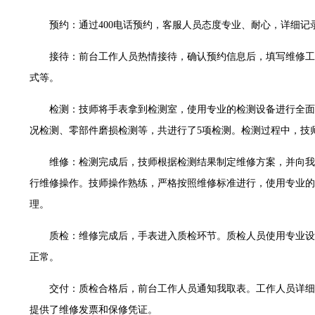
大厦B座12楼03室（需提前预约）
预约：通过400电话预约，客服人员态度专业、耐心，详细记
心写字楼A座7楼709室（需提前预约）
层04室（需提前预约）
接待：前台工作人员热情接待，确认预约信息后，填写维修工
心A座907室（需提前预约）
式等。
座(旺进大厦)18层09室（需提前预约）
际金融中心14楼14D（需提前预约）
检测：技师将手表拿到检测室，使用专业的检测设备进行全面
场写字楼10层06室（需提前预约）
况检测、零部件磨损检测等，共进行了5项检测。检测过程中，技
写字楼B座13层07室（需提前预约）
维修：检测完成后，技师根据检测结果制定维修方案，并向我
国际中心E座6楼10室（需提前预约）
行维修操作。技师操作熟练，严格按照维修标准进行，使用专业的
B座17层1707室（需提前预约）
字楼A座10层1002室（需提前预约）
理。
东1幢20楼2002室（需提前预约）
质检：维修完成后，手表进入质检环节。质检人员使用专业设
70号华润万象城写字楼（鄂尔多斯大厦）23层2326室（需提前预约）
正常。
州中心写字楼21层2102室（需提前预约）
际金融中心写字楼20层01室（需提前预约）
交付：质检合格后，前台工作人员通知我取表。工作人员详细
时光售后服务中心（需提前预约）
提供了维修发票和保修凭证。