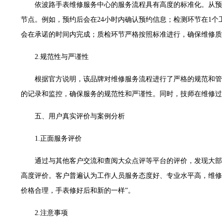
售后服务中心（需提前预约）
依波路手表维修服务中心的服务流程具有高度的标准化。从预
表时光售后服务中心（需提前预约）
节点。例如，预约后会在24小时内确认预约信息；检测环节在1
后服务中心（需提前预约）
会在承诺的时间内完成；质检环节严格按照标准进行，确保维修质
后服务中心（需提前预约）
2.规范性与严谨性
后服务中心（需提前预约）
后服务中心（需提前预约）
根据官方说明，该品牌对维修服务流程进行了严格的规范和管
后服务中心（需提前预约）
的记录和监控，确保服务的规范性和严谨性。同时，技师在维修过
后服务中心（需提前预约）
售后服务中心（需提前预约）
五、用户真实评价与案例分析
售后服务中心（需提前预约）
1.正面服务评价
售后服务中心（需提前预约）
售后服务中心（需提前预约）
通过与其他客户交流和查阅大众点评等平台的评价，发现大部
光售后服务中心（需提前预约）
高度评价。客户普遍认为工作人员服务态度好、专业水平高，维修
后服务中心（需提前预约）
价格合理，手表修好后和新的一样”。
交叉口腕表时光售后服务中心（需提前预约）
得利名表维修授权店1楼腕表时光售后服务中心（需提前预约）
2.注意事项