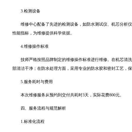
售后服务中心（需提前预约）
售后服务中心（需提前预约）
3.检测设备
售后服务中心（需提前预约）
维修中心配备了先进的检测设备，如防水测试仪、机芯分析仪
光售后服务中心（需提前预约）
性能指标，为维修提供科学依据。
光售后服务中心（需提前预约）
光售后服务中心（需提前预约）
4.维修操作标准
时光售后服务中心（需提前预约）
技师严格按照品牌制定的维修操作标准进行维修。在机芯清洗
时光售后服务中心（需提前预约）
部清洁干净；在防水处理方面，采用专业的防水胶和密封工艺，保
交叉口腕表时光售后服务中心（需提前预约）
售后服务中心（需提前预约）
5.服务耗时与费用
售后服务中心（需提前预约）
售后服务中心（需提前预约）
本次维修服务从预约到交付共耗时3天，实际花费800元。
后服务中心（需提前预约）
四、服务流程与规范解析
售后服务中心（需提前预约）
时光售后服务中心（需提前预约）
1.标准化流程
街交汇处腕表时光售后服务中心（需提前预约）