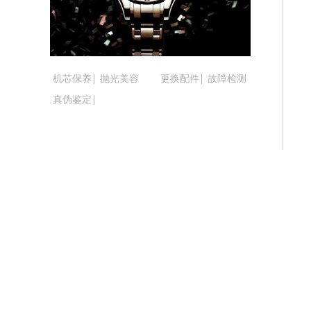
吉林省松原市宁江区五环大街腕表时光
吉林省通化市东昌区环通乡江南大街腕
吉林省延边市延吉市解放路腕表时光售
辽宁省鞍山市铁东区站前街腕表时光售
机芯保养
抛光美容
更换配件
故障检测
辽宁省本溪市平山区胜利路腕表时光售
真伪鉴定
辽宁省朝阳市双塔区新华路腕表时光售
辽宁省丹东市振兴区七经街腕表时光售
辽宁省抚顺市新抚区东一路腕表时光售
辽宁省阜新市海州区解放大街腕表时光
辽宁省葫芦岛市连山区中央路腕表时光
辽宁省锦州市古塔区中央大街腕表时光
辽宁省辽阳市白塔区新运大街腕表时光
辽宁省盘锦市兴隆台区石油大街腕表时
辽宁省铁岭市银州区南马路腕表时光售
辽宁省营口市站前区市府路与渤海大街
辽宁省沈阳市沈河区中街路137号亨