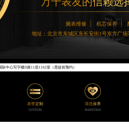
万千表友的信赖选
网络优化升级公告
腕表维修
机芯保养
线：400-188-5020
地址：北京市东城区东长安街1号东方广场写
88-5020，服务覆盖中国大陆、香港、澳门、台湾全部区域（非大陆需加拨“+86
新网点地址：
楼W3座6层602室（需提前预约）
际中心写字楼D座11层1102室（需提前预约）
中心写字楼26层2603室（需提前预约）
座37层3705室（需提前预约）
广场写字楼8层806室（需提前预约）
京中心写字楼22层C1-1室（需提前预约）
心写字楼5号楼10层1008室（需提前预约）
表带定制
清洗保养
C国际金融中心写字楼35层3508室（需提前预约）
CUSTOM
MAINTAIN
1号楼18层1803室（需提前预约）
字楼1号楼16层1604室（需提前预约）