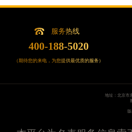
江西省萍乡市安源区萍安北大道与康庄路交叉口腕
江西省上饶市信州区滨江西路腕表时光售后服务中
江西省新余市渝水区北湖西路腕表时光售后服务中
江西省宜春市袁州区中山中路腕表时光售后服务中
服务热线
江西省鹰潭市月湖区胜利东路腕表时光售后服务中
400-188-5020
山东省德州市德城区东风中路腕表时光售后服务中
山东省东营市东营区济南路腕表时光售后服务中心
（期待您的来电，为您提供最优质的服务）
山东省济南市历下区经十路11111号华润中心写字
山东省济宁市任城区太白楼路腕表时光售后服务中
山东省莱芜市文化南路8号银座商城名表维修一楼
山东省临沂市兰山区解放路腕表时光售后服务中心
山东省日照市东港区烟台路腕表时光售后服务中心
地址：北京市东
山东省泰安市泰山区财源街道泰山大街腕表时光售
山东省威海市环翠区新威海路89号振华商厦一楼名
版
山东省潍坊市奎文区东风东街腕表时光售后服务中
山东省枣庄市滕州市北辛路与善国路交叉口腕表时