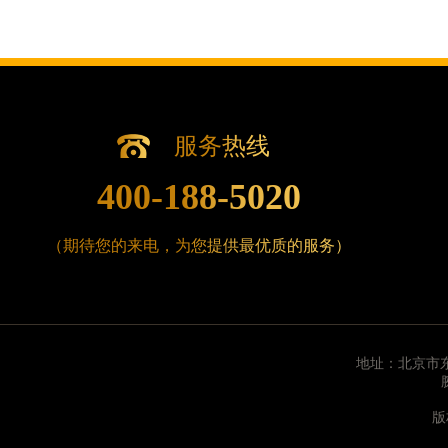
江西省萍乡市安源区萍安北大道与康庄路交叉口腕
江西省上饶市信州区滨江西路腕表时光售后服务中
江西省新余市渝水区北湖西路腕表时光售后服务中
江西省宜春市袁州区中山中路腕表时光售后服务中
江西省鹰潭市月湖区胜利东路腕表时光售后服务中
服务热线
山东省德州市德城区东风中路腕表时光售后服务中
山东省东营市东营区济南路腕表时光售后服务中心
400-188-5020
山东省济南市历下区经十路11111号华润中心写字
山东省济宁市任城区太白楼路腕表时光售后服务中
（期待您的来电，为您提供最优质的服务）
山东省莱芜市文化南路8号银座商城名表维修一楼
山东省临沂市兰山区解放路腕表时光售后服务中心
山东省日照市东港区烟台路腕表时光售后服务中心
山东省泰安市泰山区财源街道泰山大街腕表时光售
地址：北京市东
山东省威海市环翠区新威海路89号振华商厦一楼名
山东省潍坊市奎文区东风东街腕表时光售后服务中
版
山东省枣庄市滕州市北辛路与善国路交叉口腕表时