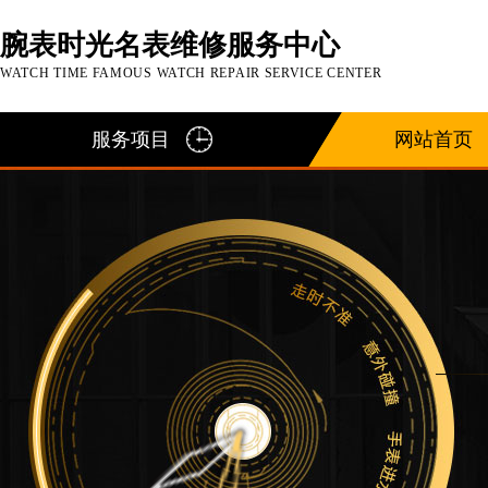
腕表时光名表维修服务中心
WATCH TIME FAMOUS WATCH REPAIR SERVICE CENTER
服务项目
网站首页