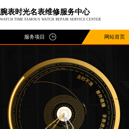
腕表时光名表维修服务中心
WATCH TIME FAMOUS WATCH REPAIR SERVICE CENTER
服务项目
网站首页