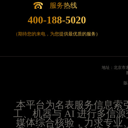
山东省济南市历下区经十路11111号华润中心写字
服务热线
山东省济宁市任城区太白楼路腕表时光售后服务中
400-188-5020
山东省莱芜市文化南路8号银座商城名表维修一楼
山东省临沂市兰山区解放路腕表时光售后服务中心
（期待您的来电，为您提供最优质的服务）
山东省日照市东港区烟台路腕表时光售后服务中心
山东省泰安市泰山区财源街道泰山大街腕表时光售
山东省威海市环翠区新威海路89号振华商厦一楼名
山东省潍坊市奎文区东风东街腕表时光售后服务中
山东省枣庄市滕州市北辛路与善国路交叉口腕表时
地址：北京市东
山东省淄博市张店区金晶大道腕表时光售后服务中
上海市黄浦区南京东路299号宏伊国际广场写字楼8
版
上海市徐汇区虹桥路3号港汇中心2座37层3705
浙江省杭州市上城区钱江路1366号华润大厦A座5层
本平台为名表服务信息索
浙江省湖州市吴兴区劳动路腕表时光售后服务中心
工、机器与 AI 进行多
浙江省嘉兴市南湖区广益路705号嘉兴世界贸易中心
媒体综合核验，力求专业
浙江省金华市金东区东市南街777号金华万达广场4