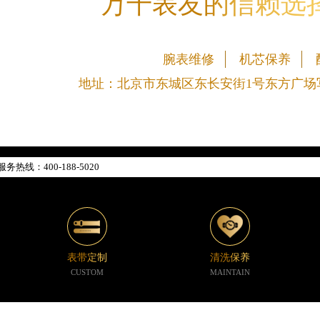
万千表友的信赖选
腕表维修
机芯保养
地址：北京市东城区东长安街1号东方广场写
网络优化升级公告
线：400-188-5020
88-5020，服务覆盖中国大陆、香港、澳门、台湾全部区域（非大陆需加拨“+86
新网点地址：
楼W3座6层602室（需提前预约）
际中心写字楼D座11层1102室（需提前预约）
表带定制
清洗保养
中心写字楼26层2603室（需提前预约）
CUSTOM
MAINTAIN
座37层3705室（需提前预约）
广场写字楼8层806室（需提前预约）