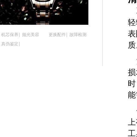
吉林省延边市延吉市解放路腕表时光售后服务中心
辽宁省鞍山市铁东区站前街腕表时光售后服务中心
辽宁省本溪市平山区胜利路腕表时光售后服务中心
轻
辽宁省朝阳市双塔区新华路腕表时光售后服务中心
表
机芯保养
抛光美容
更换配件
故障检测
辽宁省丹东市振兴区七经街腕表时光售后服务中心
质
真伪鉴定
辽宁省抚顺市新抚区东一路腕表时光售后服务中心
辽宁省阜新市海州区解放大街腕表时光售后服务中
辽宁省葫芦岛市连山区中央路腕表时光售后服务中
损
辽宁省锦州市古塔区中央大街腕表时光售后服务中
辽宁省辽阳市白塔区新运大街腕表时光售后服务中
时
辽宁省盘锦市兴隆台区石油大街腕表时光售后服务
能
辽宁省铁岭市银州区南马路腕表时光售后服务中心
辽宁省营口市站前区市府路与渤海大街交叉口腕表
辽宁省沈阳市沈河区中街路137号亨得利名表维修
上
辽宁省沈阳市沈河区中街路83号亨得利名表维修授
北京市朝阳区建国门外大街甲6号华熙国际中心D座1
工