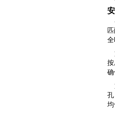
北京市东城区东长安街1号王府井东方广场W3座6层
安
河北省保定市竞秀区朝阳北大街北国先天下腕表时
内蒙古自治区阿拉善盟市左旗土尔扈特大街腕表时
内蒙古自治区巴彦淖尔市临河区新华街腕表时光售
匹
内蒙古自治区包头市青山区幸福路甲3号王府井百
全
内蒙古自治区赤峰市红山区哈达街腕表时光售后服
内蒙古自治区鄂尔多斯市东胜区伊金霍洛街腕表时
内蒙古自治区呼伦贝尔市海拉尔区中央街腕表时光
内蒙古自治区通辽市科尔沁区明仁大街腕表时光售
按
内蒙古自治区乌海市海勃湾区人民南路腕表时光售
确
内蒙古自治区乌兰察布市集宁区恩和大街腕表时光
内蒙古自治区锡林郭勒盟市锡林浩特市光明街与额
内蒙古自治区兴安盟市乌兰浩特市兴安大街腕表时
孔
山西省大同市平城区迎宾街腕表时光售后服务中心
均
山西省晋城市城区黄华街腕表时光售后服务中心（
山西省晋中市榆次区顺城街腕表时光售后服务中心