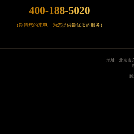
上海市徐汇区虹桥路3号港汇中心2座37层3705
400-188-5020
浙江省杭州市上城区钱江路1366号华润大厦A座5层
浙江省湖州市吴兴区劳动路腕表时光售后服务中心
（期待您的来电，为您提供最优质的服务）
浙江省嘉兴市南湖区广益路705号嘉兴世界贸易中心
浙江省金华市金东区东市南街777号金华万达广场4
浙江省丽水市莲都区解放街腕表时光售后服务中心
浙江省宁波市江北区大闸南路500号来福士广场办公
地址：北京市东
浙江省衢州市柯城区上街腕表时光售后服务中心（
浙江省绍兴市越城区胜利东路379号世茂天际中心写
版
浙江省舟山市定海区解放东路腕表时光售后服务中
澳门特别行政区大堂区议事亭前地（新马路）腕表
澳门特别行政区风顺堂区南湾大马路腕表时光售后
澳门特别行政区花地玛堂区关闸广场腕表时光售后
澳门特别行政区花王堂区大三巴商圈腕表时光售后
澳门特别行政区嘉模堂区官也街腕表时光售后服务
澳门省路氹城市金光大道腕表时光售后服务中心（