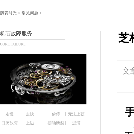
杭州市上城区钱江路1366号华润大厦写字楼A座5层5
金华市金东区东市南街777号金华万达广场写字楼4号
腕表时光
>
常见问题
>
绍兴市越城区胜利东路379号世茂天际中心写字楼8
嘉兴市南湖区广益路705号嘉兴世界贸易中心写字楼A
机芯故障服务
芝
南昌市红谷滩新区红谷中大道998号绿地双子塔（中
CORE FAILURE
济南市历下区经十路11111号华润中心写字楼（万象
广州市天河区天河路230号万菱汇国际中心写字楼A
广州市越秀区环市东路371-375号世界贸易中心大
文
深圳市罗湖区深南东路5001号华润大厦写字楼17层
惠州市惠城区江北文昌一路7号华贸大厦写字楼1座3
厦门市思明区湖滨东路95号华润大厦写字楼B座11层
福州市鼓楼区五四路128-1号恒力城写字楼15层0
成都市锦江区人民东路6号SAC东原中心写字楼24层
重庆市江北区观音桥步行街2号融恒时代广场写字楼9
走慢
走快
偷停
无法上弦
长沙市芙蓉区定王台街道建湘路393号世茂环球金融
日历故障
上磁
摆轴断裂
迟滞
郑州市二七区铭功路10号华润大厦写字楼29层290