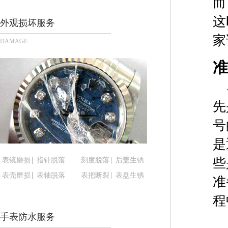
而
太原市迎泽区解放路15号亨得利名表服务中心（品
这
沈阳市沈河区中街路137号亨得利名表服务中心（
外观损坏服务
沈阳市沈河区中街路83号亨得利名表服务中心（品
家
DAMAGE
乌鲁木齐市天山区红山路26号时代广场（CCMALL）
温州市鹿城区锦绣路1067号置信广场10层1015室
准
哈尔滨市道里区友谊西路600号富力中心T2座写字楼
大连市中山区人民路15号国际金融大厦7层G室（
先
佛山市禅城区季华五路57号万科金融中心C座12层1
东莞市东城街道鸿福东路1号民盈国贸中心T1写字楼
号
无锡市梁溪区人民中路139号恒隆广场写字楼1座11
是
南通市崇川区工农路57号圆融广场写字楼16层160
些
表镜磨损
指针脱落
刻度脱落
后盖生锈
苏州市苏州工业园区星港街199号苏州中心办公楼C
表壳磨损
表轴脱落
表把断裂
表盘生锈
武汉市江汉区解放大道686号世界贸易大厦38层09
准
南宁市青秀区金湖路59号地王大厦12楼1224室（
程
合肥市蜀山区潜山路111号万象城华润大厦B座12楼
手表防水服务
泉州市丰泽区宝洲路729号浦西万达中心写字楼A座