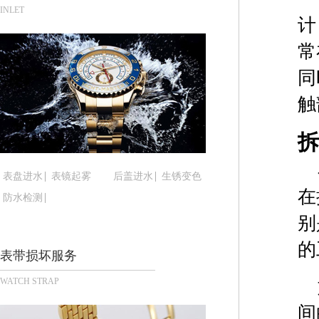
青岛市南区山东路6号华润大厦B座22层04室（需
INLET
计
烟台市芝罘区胜利路139号万达金融中心A座907
长春市朝阳区西安大路727号中银大厦A座(旺进大厦
常
贵阳市南明区都司高架桥路33号亨特国际金融中心1
同
昆明市盘龙区北京路928号同德昆明广场写字楼10
触
石家庄市长安区中山东路39号勒泰中心写字楼B座1
西安市碑林区南关正街88号华侨城长安国际中心E座
拆
海口市龙华区金贸东路5号海口华润大厦B座17层17
唐山市路南区新华东道100号万达广场写字楼A座10
表盘进水
表镜起雾
后盖进水
生锈变色
台州市椒江区东海大道1800号腾达中心东1幢20楼2
在
防水检测
内蒙古自治区呼和浩特市玉泉区大学西街70号华润万
别
甘肃省兰州市七里河区西津西路16号兰州中心写字楼
的
重庆市解放碑渝中区民权路28号英利国际金融中心写
表带损坏服务
黑龙江省大庆市萨尔图区会战大街腕表时光售后服
WATCH STRAP
黑龙江省鹤岗市向阳区红军路腕表时光售后服务中
黑龙江省黑河市爱辉区中央街腕表时光售后服务中
间