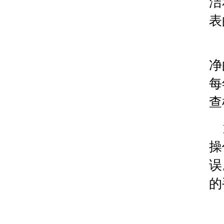
洁
安徽省淮南市田家庵区国庆中路腕表时光售后服务
表
安徽省黄山市屯溪区黄山西路腕表时光售后服务中
安徽省六安市金安区解放中路腕表时光售后服务中
安徽省马鞍山市雨山区湖南西路腕表时光售后服务
安徽省宿州市埇桥区人民中路腕表时光售后服务中
净
安徽省铜陵市铜官区石城大道腕表时光售后服务中
每
安徽省芜湖市镜湖区中山路步行街腕表时光售后服
查
安徽省宣城市宣州区叠嶂西路腕表时光售后服务中
福建省龙岩市新罗区九一南路腕表时光售后服务中
福建省南平市建阳区人民西路腕表时光售后服务中
操
福建省宁德市蕉城区天湖东路腕表时光售后服务中
福建省莆田市城厢区霞林街道荔华东大道腕表时光
误
福建省三明市三元区东乾二路腕表时光售后服务中
的
福建省漳州市龙文区步港路腕表时光售后服务中心
江苏省常州市新北区龙锦路1590号现代传媒中心5号
江苏省淮安市清江浦区淮海北路腕表时光售后服务