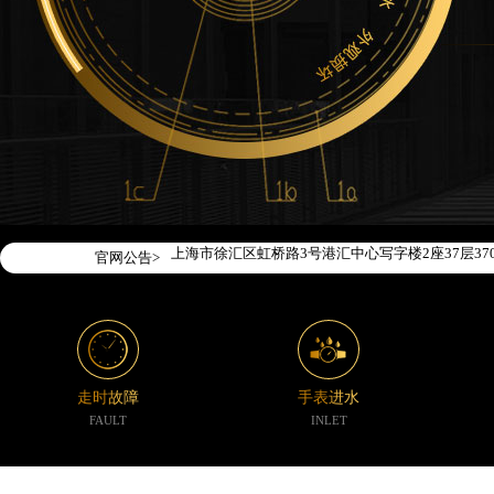
2026年7月腕表时光中国区售后服务网络优化升级
2026年7月腕表时光全国官方售后客户服务热线：400-1
腕表时光官方全国统一服务热线400-188-5020
2026年7月腕表时光售后服务中心最新网点地址：
北京市东城区东长安街1号东方广场写字楼W3座6层
北京市朝阳区建国门外大街甲6号华熙国际中心写字楼
天津市和平区赤峰道136号天津国际金融中心写字楼2
上海市徐汇区虹桥路3号港汇中心写字楼2座37层37
官网公告>
上海市黄浦区南京东路299号宏伊国际广场写字楼8
南京市秦淮区中山南路1号（新街口）南京中心写字楼
常州市新北区龙锦路1590号现代传媒中心写字楼5号
徐州市鼓楼区淮海东路29号苏宁广场IFC国际金融中
扬州市邗江区国展路29号星耀天地写字楼1号楼18层
走时故障
手表进水
盐城市盐都区世纪大道5号盐城金融城写字楼1号楼16
FAULT
INLET
泰州市海陵区永定东路399号置地商务中心东塔写字
宁波市江北区大闸南路500号来福士广场办公楼20层