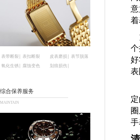
黑龙江省鸡西市鸡冠区红军路腕表时光售后服务中
意
黑龙江省佳木斯市向阳区长安路腕表时光售后服务
着
黑龙江省牡丹江市东安区太平路腕表时光售后服务
黑龙江省七台河市桃山区大同街腕表时光售后服务
黑龙江省齐齐哈尔市龙沙区龙华路腕表时光售后服
个
黑龙江省双鸭山市尖山区新兴大街腕表时光售后服
黑龙江省绥化市北林区新华街与康庄路交叉口腕表
表带断裂
表扣断裂
皮表磨损
表节脱落
好
黑龙江省伊春市伊美区通河路腕表时光售后服务中
氧化生锈
腐蚀变色
划痕损伤
表
吉林省白城市洮北区明仁南街腕表时光售后服务中
吉林省白山市浑江区浑江大街腕表时光售后服务中
综合保养服务
吉林省吉林市船营区河南街腕表时光售后服务中心
定
吉林省辽源市龙山区人民大街腕表时光售后服务中
MAINTAIN
吉林省梅河口市新华街道梅河大街腕表时光售后服
圈
吉林省四平市铁东区紫气大路与南九经街交汇处腕
手
吉林省松原市宁江区五环大街腕表时光售后服务中
吉林省通化市东昌区环通乡江南大街腕表时光售后
清