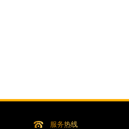
江西省新余市渝水区北湖西路腕表时光售后服务中
江西省宜春市袁州区中山中路腕表时光售后服务中
江西省鹰潭市月湖区胜利东路腕表时光售后服务中
山东省德州市德城区东风中路腕表时光售后服务中
山东省东营市东营区济南路腕表时光售后服务中心
山东省济南市历下区经十路11111号华润中心写字
山东省济宁市任城区太白楼路腕表时光售后服务中
山东省莱芜市文化南路8号银座商城名表维修一楼
山东省临沂市兰山区解放路腕表时光售后服务中心
山东省日照市东港区烟台路腕表时光售后服务中心
山东省泰安市泰山区财源街道泰山大街腕表时光售
山东省威海市环翠区新威海路89号振华商厦一楼名
山东省潍坊市奎文区东风东街腕表时光售后服务中
山东省枣庄市滕州市北辛路与善国路交叉口腕表时
山东省淄博市张店区金晶大道腕表时光售后服务中
服务热线
上海市黄浦区南京东路299号宏伊国际广场写字楼8