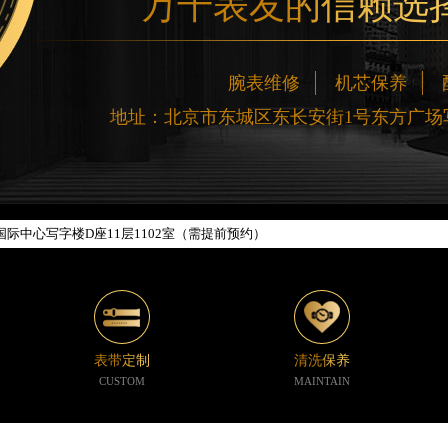
万千表友的信赖选
网络优化升级公告
腕表维修
机芯保养
线：400-188-5020
地址：北京市东城区东长安街1号东方广场写
88-5020，服务覆盖中国大陆、香港、澳门、台湾全部区域（非大陆需加拨“+86
新网点地址：
楼W3座6层602室（需提前预约）
际中心写字楼D座11层1102室（需提前预约）
中心写字楼26层2603室（需提前预约）
座37层3705室（需提前预约）
广场写字楼8层806室（需提前预约）
京中心写字楼22层C1-1室（需提前预约）
心写字楼5号楼10层1008室（需提前预约）
表带定制
清洗保养
C国际金融中心写字楼35层3508室（需提前预约）
CUSTOM
MAINTAIN
1号楼18层1803室（需提前预约）
字楼1号楼16层1604室（需提前预约）