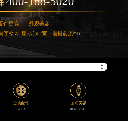
400-188-5020
择
配件更换
外观美容
字楼W3座6层602室（需提前预约）
”）
▲
▼
更换配件
抛光美容
PARTS
RENOVATE