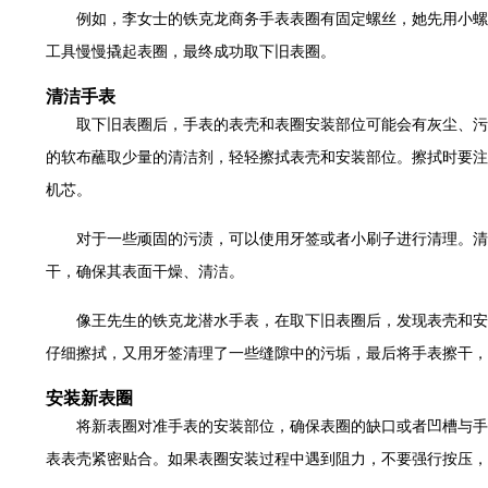
大厦B座12楼03室（需提前预约）
例如，李女士的铁克龙商务手表表圈有固定螺丝，她先用小螺
心写字楼A座7楼709室（需提前预约）
工具慢慢撬起表圈，最终成功取下旧表圈。
层04室（需提前预约）
清洁手表
心A座907室（需提前预约）
取下旧表圈后，手表的表壳和表圈安装部位可能会有灰尘、污
座(旺进大厦)18层09室（需提前预约）
的软布蘸取少量的清洁剂，轻轻擦拭表壳和安装部位。擦拭时要注
际金融中心14楼14D（需提前预约）
机芯。
场写字楼10层06室（需提前预约）
写字楼B座13层07室（需提前预约）
对于一些顽固的污渍，可以使用牙签或者小刷子进行清理。清
国际中心E座6楼10室（需提前预约）
干，确保其表面干燥、清洁。
B座17层1707室（需提前预约）
字楼A座10层1002室（需提前预约）
像王先生的铁克龙潜水手表，在取下旧表圈后，发现表壳和安
东1幢20楼2002室（需提前预约）
仔细擦拭，又用牙签清理了一些缝隙中的污垢，最后将手表擦干，
70号华润万象城写字楼（鄂尔多斯大厦）23层2326室（需提前预约）
安装新表圈
州中心写字楼21层2102室（需提前预约）
将新表圈对准手表的安装部位，确保表圈的缺口或者凹槽与手
际金融中心写字楼20层01室（需提前预约）
表表壳紧密贴合。如果表圈安装过程中遇到阻力，不要强行按压，
时光售后服务中心（需提前预约）