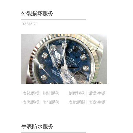
长沙市芙蓉区定王台街道建湘路393号
郑州市二七区铭功路10号华润大厦写字楼
外观损坏服务
太原市迎泽区解放路15号亨得利名表
DAMAGE
沈阳市沈河区中街路137号亨得利名
沈阳市沈河区中街路83号亨得利名表
乌鲁木齐市天山区红山路26号时代广场（
温州市鹿城区锦绣路1067号置信广场1
哈尔滨市道里区友谊西路600号富力中心
大连市中山区人民路15号国际金融大厦
佛山市禅城区季华五路57号万科金融中心
东莞市东城街道鸿福东路1号民盈国贸中
表镜磨损
指针脱落
刻度脱落
后盖生锈
无锡市梁溪区人民中路139号恒隆广场写
表壳磨损
表轴脱落
表把断裂
表盘生锈
南通市崇川区工农路57号圆融广场写字楼
苏州市苏州工业园区星港街199号苏州
武汉市江汉区解放大道686号世界贸易
手表防水服务
南宁市青秀区金湖路59号地王大厦12楼