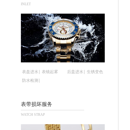
合肥市蜀山区潜山路111号万象城华润
INLET
泉州市丰泽区宝洲路729号浦西万达中
青岛市南区山东路6号华润大厦B座22
烟台市芝罘区胜利路139号万达金融中
长春市朝阳区西安大路727号中银大厦A
贵阳市南明区都司高架桥路33号亨特国
昆明市盘龙区北京路928号同德昆明广
石家庄市长安区中山东路39号勒泰中心
西安市碑林区南关正街88号华侨城长安
表盘进水
表镜起雾
后盖进水
生锈变色
海口市龙华区金贸东路5号海口华润大厦
防水检测
唐山市路南区新华东道100号万达广场写
台州市椒江区东海大道1800号腾达中心
内蒙古自治区呼和浩特市玉泉区大学西街
表带损坏服务
甘肃省兰州市七里河区西津西路16号兰
WATCH STRAP
重庆市解放碑渝中区民权路28号英利国
黑龙江省大庆市萨尔图区会战大街腕表