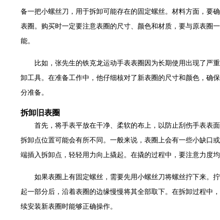
世茂环球金融中心写字楼（芙蓉广场）10层13室（需提前预约）
备一把小螺丝刀，用于拆卸可能存在的固定螺丝。材料方面，要确
29层2905室（需提前预约）
表圈。购买时一定要注意表圈的尺寸、颜色和材质，要与原表圈一
服务中心（品牌授权店）3层整层（需提前预约）
能。
表服务中心（品牌授权店）1层整层（需提前预约）
服务中心（品牌授权店）1层整层（需提前预约）
比如，张先生的铁克龙运动手表表圈因为长期使用出现了严重
CCMALL）C座17层17-B（需提前预约）
卸工具。在准备工作中，他仔细核对了新表圈的尺寸和颜色，确保
0层1015室（需提前预约）
分准备。
T2座写字楼29层03室（需提前预约）
拆卸旧表圈
7层G室（需提前预约）
首先，将手表平放在干净、柔软的布上，以防止刮伤手表表面
C座12层1205室（需提前预约）
拆卸点位置可能会有所不同。一般来说，表圈上会有一些小缺口或
心T1写字楼9层907室（需提前预约）
端插入拆卸点，轻轻用力向上撬起。在撬的过程中，要注意力度均
字楼1座11层1104室（需提前预约）
16层1603室（需提前预约）
如果表圈上有固定螺丝，需要先用小螺丝刀将螺丝拧下来。拧
中心办公楼C座22层08室（需提前预约）
起一部分后，沿着表圈的边缘慢慢将其全部取下。在拆卸过程中，
大厦38层09室（需提前预约）
续安装新表圈时能够正确操作。
1224室（需提前预约）