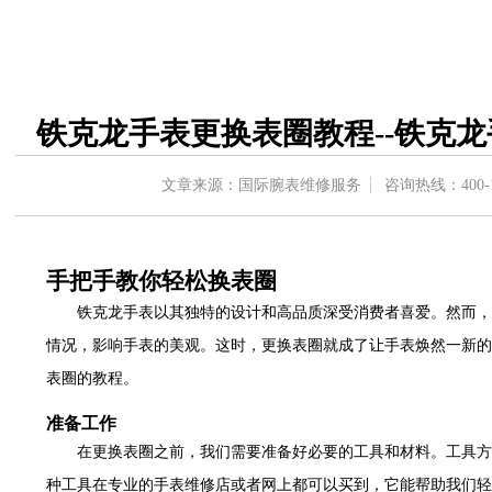
中心东塔写字楼（华润万象城）17层1706室（需提前预约）
办公楼20层2009室（需提前预约）
字楼A座5层503-5室（需提前预约）
场写字楼4号楼22层2209室（需提前预约）
铁克龙手表更换表圈教程--铁克
中心写字楼8层805室（需提前预约）
中心写字楼A座13层1304室（需提前预约）
文章来源：国际腕表维修服务
咨询热线：
400-
地双子塔（中央广场）A1座办公楼14层07室（需提前预约）
写字楼（万象城）15层1508室（需提前预约）
中心写字楼A塔7层704室（需提前预约）
手把手教你轻松换表圈
界贸易中心大厦南塔写字楼15层07室（需提前预约）
铁克龙手表以其独特的设计和高品质深受消费者喜爱。然而，
写字楼17层1701室（需提前预约）
情况，影响手表的美观。这时，更换表圈就成了让手表焕然一新的
写字楼1座30层05室（需提前预约）
表圈的教程。
楼B座11层1104室（需提前预约）
字楼15层03室（需提前预约）
准备工作
写字楼24层2406B室（需提前预约）
在更换表圈之前，我们需要准备好必要的工具和材料。工具方
广场写字楼9层902室（需提前预约）
种工具在专业的手表维修店或者网上都可以买到，它能帮助我们轻