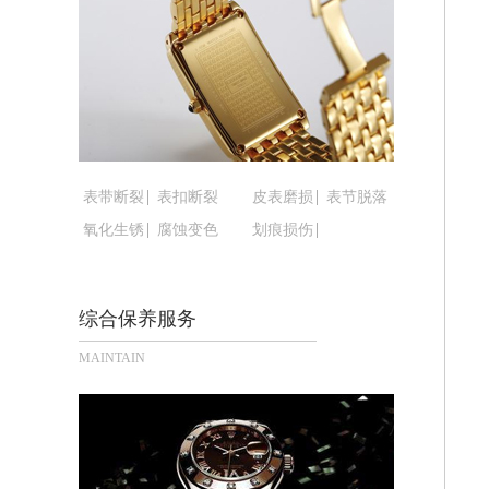
黑龙江省鹤岗市向阳区红军路腕表时光
黑龙江省黑河市爱辉区中央街腕表时光
黑龙江省鸡西市鸡冠区红军路腕表时光
黑龙江省佳木斯市向阳区长安路腕表时
黑龙江省牡丹江市东安区太平路腕表时
黑龙江省七台河市桃山区大同街腕表时
黑龙江省齐齐哈尔市龙沙区龙华路腕表
表带断裂
表扣断裂
皮表磨损
表节脱落
黑龙江省双鸭山市尖山区新兴大街腕表
氧化生锈
腐蚀变色
划痕损伤
黑龙江省绥化市北林区新华街与康庄路
黑龙江省伊春市伊美区通河路腕表时光
综合保养服务
吉林省白城市洮北区明仁南街腕表时光
吉林省白山市浑江区浑江大街腕表时光
MAINTAIN
吉林省吉林市船营区河南街腕表时光售
吉林省辽源市龙山区人民大街腕表时光
吉林省梅河口市新华街道梅河大街腕表
吉林省四平市铁东区紫气大路与南九经