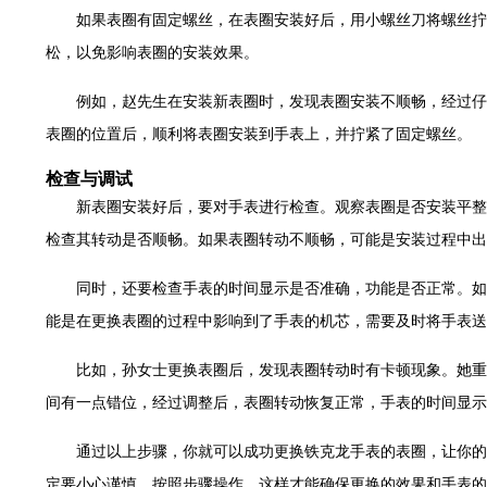
售后服务中心（需提前预约）
如果表圈有固定螺丝，在表圈安装好后，用小螺丝刀将螺丝拧
售后服务中心（需提前预约）
松，以免影响表圈的安装效果。
售后服务中心（需提前预约）
光售后服务中心（需提前预约）
例如，赵先生在安装新表圈时，发现表圈安装不顺畅，经过仔
光售后服务中心（需提前预约）
表圈的位置后，顺利将表圈安装到手表上，并拧紧了固定螺丝。
光售后服务中心（需提前预约）
检查与调试
时光售后服务中心（需提前预约）
新表圈安装好后，要对手表进行检查。观察表圈是否安装平整
时光售后服务中心（需提前预约）
检查其转动是否顺畅。如果表圈转动不顺畅，可能是安装过程中出
交叉口腕表时光售后服务中心（需提前预约）
售后服务中心（需提前预约）
同时，还要检查手表的时间显示是否准确，功能是否正常。如
售后服务中心（需提前预约）
能是在更换表圈的过程中影响到了手表的机芯，需要及时将手表送
售后服务中心（需提前预约）
比如，孙女士更换表圈后，发现表圈转动时有卡顿现象。她重
后服务中心（需提前预约）
间有一点错位，经过调整后，表圈转动恢复正常，手表的时间显示
售后服务中心（需提前预约）
时光售后服务中心（需提前预约）
通过以上步骤，你就可以成功更换铁克龙手表的表圈，让你的
街交汇处腕表时光售后服务中心（需提前预约）
定要小心谨慎，按照步骤操作，这样才能确保更换的效果和手表的