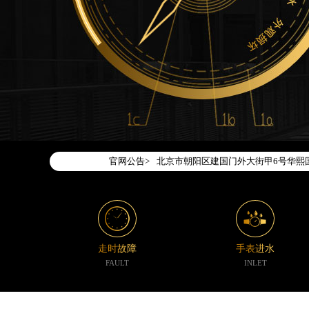
2026年7月腕表时光中国区售后服务
2026年7月腕表时光全国官方售后客户服务热
腕表时光官方全国统一服务热线400-1
2026年7月腕表时光售后服务中心最
北京市东城区东长安街1号东方广场写字
北京市朝阳区建国门外大街甲6号华熙国
官网公告>
天津市和平区赤峰道136号天津国际金融
上海市徐汇区虹桥路3号港汇中心写字楼2
上海市黄浦区南京东路299号宏伊国际
南京市秦淮区中山南路1号（新街口）南
常州市新北区龙锦路1590号现代传媒中
走时故障
手表进水
徐州市鼓楼区淮海东路29号苏宁广场IF
FAULT
INLET
扬州市邗江区国展路29号星耀天地写字楼
盐城市盐都区世纪大道5号盐城金融城写