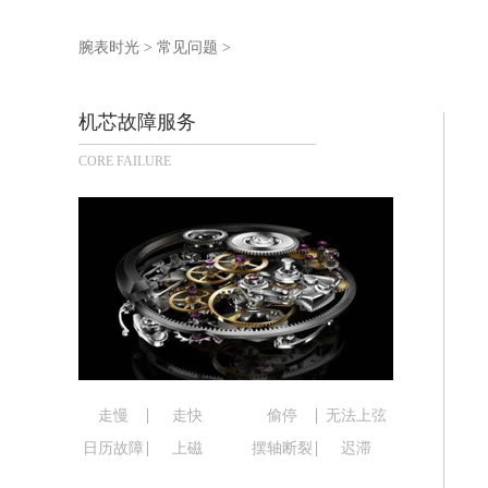
泰州市海陵区永定东路399号置地商务
宁波市江北区大闸南路500号来福士广场
腕表时光
>
常见问题
>
杭州市上城区钱江路1366号华润大厦写
金华市金东区东市南街777号金华万达广
机芯故障服务
绍兴市越城区胜利东路379号世茂天际
CORE FAILURE
嘉兴市南湖区广益路705号嘉兴世界贸易
南昌市红谷滩新区红谷中大道998号绿
济南市历下区经十路11111号华润中心
广州市天河区天河路230号万菱汇国际
广州市越秀区环市东路371-375号世
深圳市罗湖区深南东路5001号华润大厦
惠州市惠城区江北文昌一路7号华贸大厦
厦门市思明区湖滨东路95号华润大厦写字
福州市鼓楼区五四路128-1号恒力城写
走慢
走快
偷停
无法上弦
成都市锦江区人民东路6号SAC东原中心
日历故障
上磁
摆轴断裂
迟滞
重庆市江北区观音桥步行街2号融恒时代