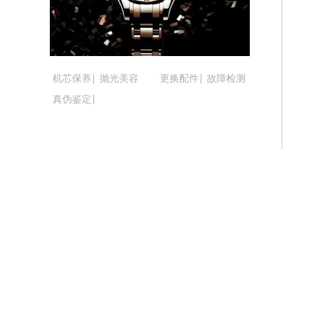
吉林省松原市宁江区五环大街腕表时光
吉林省通化市东昌区环通乡江南大街腕
吉林省延边市延吉市解放路腕表时光售
辽宁省鞍山市铁东区站前街腕表时光售
机芯保养
抛光美容
更换配件
故障检测
辽宁省本溪市平山区胜利路腕表时光售
真伪鉴定
辽宁省朝阳市双塔区新华路腕表时光售
辽宁省丹东市振兴区七经街腕表时光售
辽宁省抚顺市新抚区东一路腕表时光售
辽宁省阜新市海州区解放大街腕表时光
辽宁省葫芦岛市连山区中央路腕表时光
辽宁省锦州市古塔区中央大街腕表时光
辽宁省辽阳市白塔区新运大街腕表时光
辽宁省盘锦市兴隆台区石油大街腕表时
辽宁省铁岭市银州区南马路腕表时光售
辽宁省营口市站前区市府路与渤海大街
辽宁省沈阳市沈河区中街路137号亨