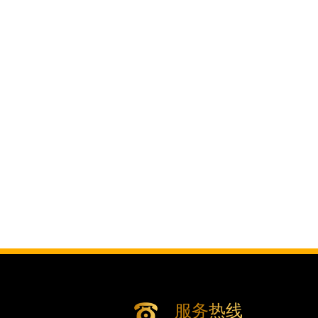
辽宁省沈阳市沈河区中街路83号亨得
北京市朝阳区建国门外大街甲6号华熙国
北京市东城区东长安街1号王府井东方广
河北省保定市竞秀区朝阳北大街北国先
内蒙古自治区阿拉善盟市左旗土尔扈特
内蒙古自治区巴彦淖尔市临河区新华街
内蒙古自治区包头市青山区幸福路甲3
内蒙古自治区赤峰市红山区哈达街腕表
内蒙古自治区鄂尔多斯市东胜区伊金霍
内蒙古自治区呼伦贝尔市海拉尔区中央
内蒙古自治区通辽市科尔沁区明仁大街
内蒙古自治区乌海市海勃湾区人民南路
内蒙古自治区乌兰察布市集宁区恩和大
内蒙古自治区锡林郭勒盟市锡林浩特市
内蒙古自治区兴安盟市乌兰浩特市兴安
山西省大同市平城区迎宾街腕表时光售
服务热线