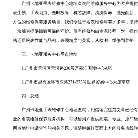
服务中心（品牌授权店）3层整层（需提前预约）
广州卡地亚手表维修中心地址查询的维修服务中心为客户提供
表服务中心（品牌授权店）1层整层（需提前预约）
表生锈、手表划痕、走时故障、机芯故障、清洗保养、抛光翻新、
服务中心（品牌授权店）1层整层（需提前预约）
方位的维修保养服务项目。我们专注于名表维修与养护多年，坚持
CCMALL）C座17层17-B（需提前预约）
一块腕表提供细致可靠的守护。所有维修均由资深技师一对一操作
0层1015室（需提前预约）
格还原腕表性能与品相，兼顾精度与美观，从检测、维修到养护、
T2座写字楼29层03室（需提前预约）
三、卡地亚服务中心网点地址
7层G室（需提前预约）
C座12层1205室（需提前预约）
1.广州市天河区天河路230号万菱汇国际中心A塔
心T1写字楼9层907室（需提前预约）
字楼1座11层1104室（需提前预约）
2.广州市越秀区环市东路371-375号世界贸易中心大厦南塔
16层1603室（需提前预约）
四、总结
中心办公楼C座22层08室（需提前预约）
大厦38层09室（需提前预约）
广州卡地亚手表维修中心地址查询，相信读完这篇文章已经有
1224室（需提前预约）
业的名表维修保养服务机构，可以给用户提供高端、专业、原厂级
大厦B座12楼03室（需提前预约）
网点地址电话查询的相关问题，请随时拨打页面上方的服务热线联
心写字楼A座7楼709室（需提前预约）