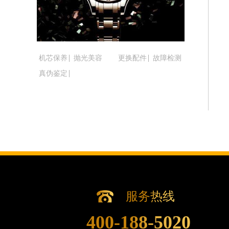
吉林省延边市延吉市解放路腕表时光售
辽宁省鞍山市铁东区站前街腕表时光售
辽宁省本溪市平山区胜利路腕表时光售
辽宁省朝阳市双塔区新华路腕表时光售
机芯保养
抛光美容
更换配件
故障检测
辽宁省丹东市振兴区七经街腕表时光售
真伪鉴定
辽宁省抚顺市新抚区东一路腕表时光售
辽宁省阜新市海州区解放大街腕表时光
辽宁省葫芦岛市连山区中央路腕表时光
辽宁省锦州市古塔区中央大街腕表时光
辽宁省辽阳市白塔区新运大街腕表时光
辽宁省盘锦市兴隆台区石油大街腕表时
辽宁省铁岭市银州区南马路腕表时光售
辽宁省营口市站前区市府路与渤海大街
辽宁省沈阳市沈河区中街路137号亨
服务热线
辽宁省沈阳市沈河区中街路83号亨得
400-188-5020
北京市朝阳区建国门外大街甲6号华熙国