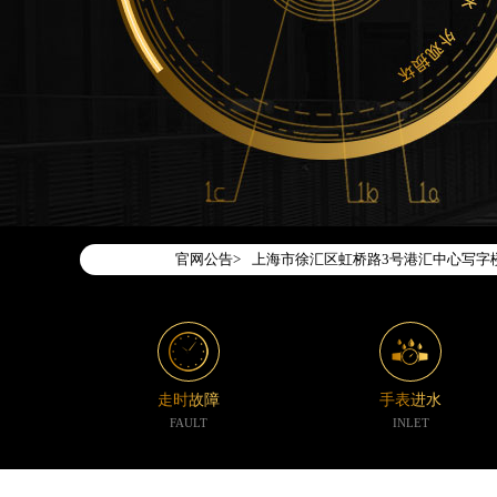
2026年7月腕表时光中国区售后服务
2026年7月腕表时光全国官方售后客户服务热
腕表时光官方全国统一服务热线400-1
2026年7月腕表时光售后服务中心最
北京市东城区东长安街1号东方广场写字
北京市朝阳区建国门外大街甲6号华熙国
天津市和平区赤峰道136号天津国际金融
上海市徐汇区虹桥路3号港汇中心写字楼2
官网公告>
上海市黄浦区南京东路299号宏伊国际
南京市秦淮区中山南路1号（新街口）南
常州市新北区龙锦路1590号现代传媒中
徐州市鼓楼区淮海东路29号苏宁广场IF
扬州市邗江区国展路29号星耀天地写字楼
走时故障
手表进水
盐城市盐都区世纪大道5号盐城金融城写
FAULT
INLET
泰州市海陵区永定东路399号置地商务
宁波市江北区大闸南路500号来福士广场