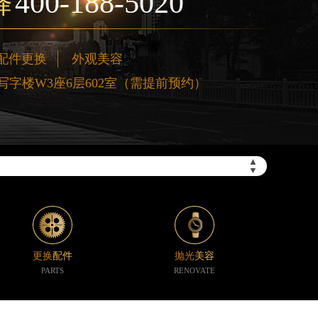
400-188-5020
择
”）
配件更换
外观美容
字楼W3座6层602室（需提前预约）
▲
▼
更换配件
抛光美容
PARTS
RENOVATE