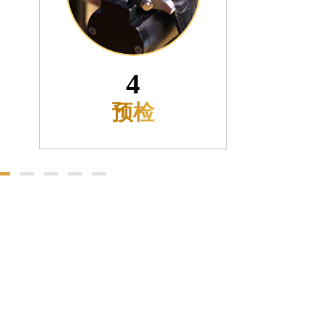
5
确认付款