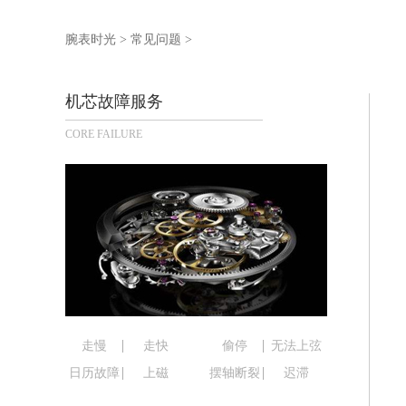
杭州市上城区钱江路1366号华润大厦写
金华市金东区东市南街777号金华万达广
腕表时光
>
常见问题
>
绍兴市越城区胜利东路379号世茂天际
嘉兴市南湖区广益路705号嘉兴世界贸易
机芯故障服务
南昌市红谷滩新区红谷中大道998号绿
CORE FAILURE
济南市历下区经十路11111号华润中心
广州市天河区天河路230号万菱汇国际
广州市越秀区环市东路371-375号世
深圳市罗湖区深南东路5001号华润大厦
惠州市惠城区江北文昌一路7号华贸大厦
厦门市思明区湖滨东路95号华润大厦写字
福州市鼓楼区五四路128-1号恒力城写
成都市锦江区人民东路6号SAC东原中心
重庆市江北区观音桥步行街2号融恒时代
走慢
走快
偷停
无法上弦
长沙市芙蓉区定王台街道建湘路393号
日历故障
上磁
摆轴断裂
迟滞
郑州市二七区铭功路10号华润大厦写字楼