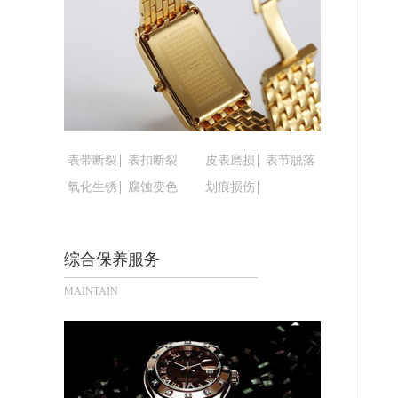
黑龙江省鸡西市鸡冠区红军路腕表时光
黑龙江省佳木斯市向阳区长安路腕表时
黑龙江省牡丹江市东安区太平路腕表时
黑龙江省七台河市桃山区大同街腕表时
黑龙江省齐齐哈尔市龙沙区龙华路腕表
黑龙江省双鸭山市尖山区新兴大街腕表
黑龙江省绥化市北林区新华街与康庄路
表带断裂
表扣断裂
皮表磨损
表节脱落
黑龙江省伊春市伊美区通河路腕表时光
氧化生锈
腐蚀变色
划痕损伤
吉林省白城市洮北区明仁南街腕表时光
吉林省白山市浑江区浑江大街腕表时光
综合保养服务
吉林省吉林市船营区河南街腕表时光售
吉林省辽源市龙山区人民大街腕表时光
MAINTAIN
吉林省梅河口市新华街道梅河大街腕表
吉林省四平市铁东区紫气大路与南九经
吉林省松原市宁江区五环大街腕表时光
吉林省通化市东昌区环通乡江南大街腕