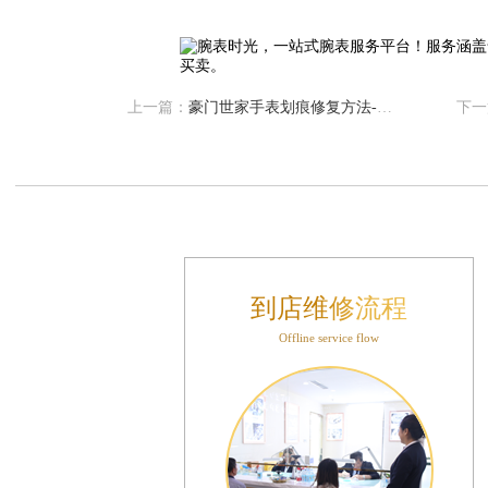
层04室（需提前预约）
心A座907室（需提前预约）
座(旺进大厦)18层09室（需提前预约）
际金融中心14楼14D（需提前预约）
上一篇：
豪门世家手表划痕修复方法--豪门世家手表划痕修复全攻略
下一
场写字楼10层06室（需提前预约）
写字楼B座13层07室（需提前预约）
国际中心E座6楼10室（需提前预约）
B座17层1707室（需提前预约）
字楼A座10层1002室（需提前预约）
东1幢20楼2002室（需提前预约）
到店维修流程
70号华润万象城写字楼（鄂尔多斯大厦）23层2326室（需提前预约）
Offline service flow
州中心写字楼21层2102室（需提前预约）
际金融中心写字楼20层01室（需提前预约）
时光售后服务中心（需提前预约）
售后服务中心（需提前预约）
售后服务中心（需提前预约）