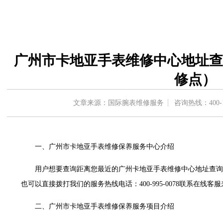
字楼A座5层503-5室（需提前预约）
场写字楼4号楼22层2209室（需提前预约）
中心写字楼8层805室（需提前预约）
中心写字楼A座13层1304室（需提前预约）
广州市卡地亚手表维修中心地址查
地双子塔（中央广场）A1座办公楼14层07室（需提前预约）
写字楼（万象城）15层1508室（需提前预约）
修点）
中心写字楼A塔7层704室（需提前预约）
界贸易中心大厦南塔写字楼15层07室（需提前预约）
文章来源：国际腕表维修服务
咨询热线：
400-
写字楼17层1701室（需提前预约）
写字楼1座30层05室（需提前预约）
楼B座11层1104室（需提前预约）
一、广州市卡地亚手表维修保养服务中心介绍
字楼15层03室（需提前预约）
用户想要查询距离您最近的广州卡地亚手表维修中心地址查询
写字楼24层2406B室（需提前预约）
也可以直接拨打我们的服务热线电话：400-995-0078联系在线
广场写字楼9层902室（需提前预约）
世茂环球金融中心写字楼（芙蓉广场）10层13室（需提前预约）
二、广州市卡地亚手表维修保养服务项目介绍
29层2905室（需提前预约）