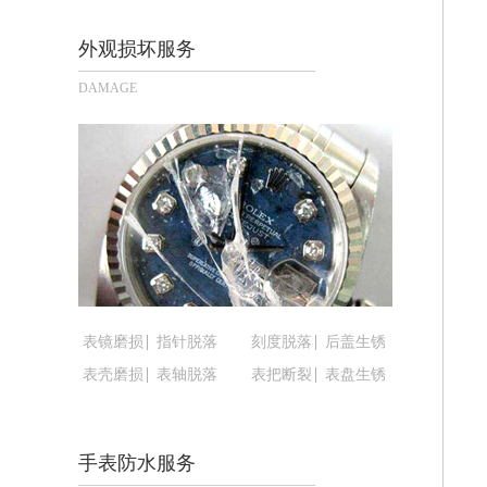
太原市迎泽区解放路15号亨得利名表
沈阳市沈河区中街路137号亨得利名
外观损坏服务
沈阳市沈河区中街路83号亨得利名表
DAMAGE
乌鲁木齐市天山区红山路26号时代广场（
温州市鹿城区锦绣路1067号置信广场1
哈尔滨市道里区友谊西路600号富力中心
大连市中山区人民路15号国际金融大厦
佛山市禅城区季华五路57号万科金融中心
东莞市东城街道鸿福东路1号民盈国贸中
无锡市梁溪区人民中路139号恒隆广场写
南通市崇川区工农路57号圆融广场写字楼
表镜磨损
指针脱落
刻度脱落
后盖生锈
苏州市苏州工业园区星港街199号苏州
表壳磨损
表轴脱落
表把断裂
表盘生锈
武汉市江汉区解放大道686号世界贸易
南宁市青秀区金湖路59号地王大厦12楼
合肥市蜀山区潜山路111号万象城华润
手表防水服务
泉州市丰泽区宝洲路729号浦西万达中