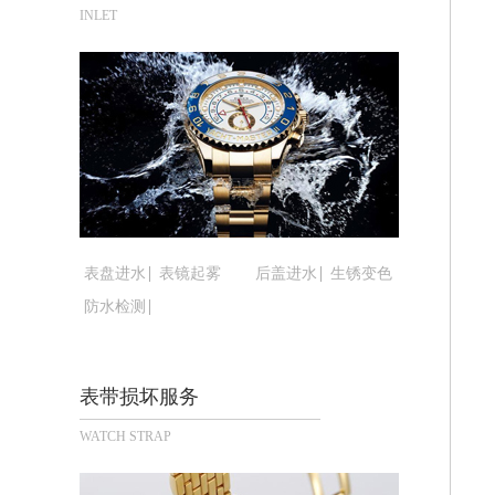
青岛市南区山东路6号华润大厦B座22
INLET
烟台市芝罘区胜利路139号万达金融中
长春市朝阳区西安大路727号中银大厦A
贵阳市南明区都司高架桥路33号亨特国
昆明市盘龙区北京路928号同德昆明广
石家庄市长安区中山东路39号勒泰中心
西安市碑林区南关正街88号华侨城长安
海口市龙华区金贸东路5号海口华润大厦
唐山市路南区新华东道100号万达广场写
表盘进水
表镜起雾
后盖进水
生锈变色
台州市椒江区东海大道1800号腾达中心
防水检测
内蒙古自治区呼和浩特市玉泉区大学西街
甘肃省兰州市七里河区西津西路16号兰
重庆市解放碑渝中区民权路28号英利国
表带损坏服务
黑龙江省大庆市萨尔图区会战大街腕表
WATCH STRAP
黑龙江省鹤岗市向阳区红军路腕表时光
黑龙江省黑河市爱辉区中央街腕表时光