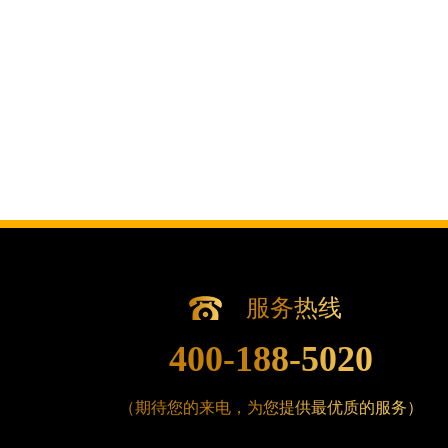
辽宁省沈阳市沈河区中街路83号亨得
北京市朝阳区建国门外大街甲6号华熙国
北京市东城区东长安街1号王府井东方广
河北省保定市竞秀区朝阳北大街北国先
内蒙古自治区阿拉善盟市左旗土尔扈特
内蒙古自治区巴彦淖尔市临河区新华街
内蒙古自治区包头市青山区幸福路甲3
内蒙古自治区赤峰市红山区哈达街腕表
内蒙古自治区鄂尔多斯市东胜区伊金霍
内蒙古自治区呼伦贝尔市海拉尔区中央
内蒙古自治区通辽市科尔沁区明仁大街
服务热线
内蒙古自治区乌海市海勃湾区人民南路
内蒙古自治区乌兰察布市集宁区恩和大
400-188-5020
内蒙古自治区锡林郭勒盟市锡林浩特市
内蒙古自治区兴安盟市乌兰浩特市兴安
（期待您的来电，为您提供最优质的服务）
山西省大同市平城区迎宾街腕表时光售