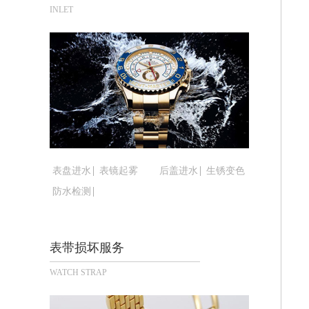
合肥市蜀山区潜山路111号万象城华润
INLET
泉州市丰泽区宝洲路729号浦西万达中
青岛市南区山东路6号华润大厦B座22
烟台市芝罘区胜利路139号万达金融中
长春市朝阳区西安大路727号中银大厦A
贵阳市南明区都司高架桥路33号亨特国
昆明市盘龙区北京路928号同德昆明广
石家庄市长安区中山东路39号勒泰中心
西安市碑林区南关正街88号华侨城长安
表盘进水
表镜起雾
后盖进水
生锈变色
海口市龙华区金贸东路5号海口华润大厦
防水检测
唐山市路南区新华东道100号万达广场写
台州市椒江区东海大道1800号腾达中心
内蒙古自治区呼和浩特市玉泉区大学西街
表带损坏服务
甘肃省兰州市七里河区西津西路16号兰
WATCH STRAP
重庆市解放碑渝中区民权路28号英利国
黑龙江省大庆市萨尔图区会战大街腕表