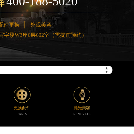
400-188-5020
择
配件更换
外观美容
字楼W3座6层602室（需提前预约）
”）
▲
▼
更换配件
抛光美容
PARTS
RENOVATE