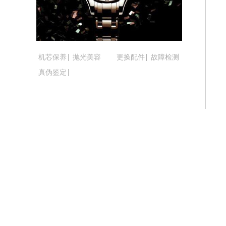
吉林省松原市宁江区五环大街腕表时光
吉林省通化市东昌区环通乡江南大街腕
吉林省延边市延吉市解放路腕表时光售
辽宁省鞍山市铁东区站前街腕表时光售
机芯保养
抛光美容
更换配件
故障检测
辽宁省本溪市平山区胜利路腕表时光售
真伪鉴定
辽宁省朝阳市双塔区新华路腕表时光售
辽宁省丹东市振兴区七经街腕表时光售
辽宁省抚顺市新抚区东一路腕表时光售
辽宁省阜新市海州区解放大街腕表时光
辽宁省葫芦岛市连山区中央路腕表时光
辽宁省锦州市古塔区中央大街腕表时光
辽宁省辽阳市白塔区新运大街腕表时光
辽宁省盘锦市兴隆台区石油大街腕表时
辽宁省铁岭市银州区南马路腕表时光售
辽宁省营口市站前区市府路与渤海大街
辽宁省沈阳市沈河区中街路137号亨