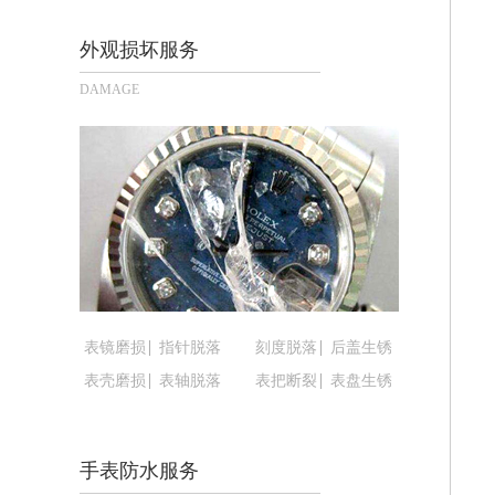
长沙市芙蓉区定王台街道建湘路393号
郑州市二七区铭功路10号华润大厦写字楼
外观损坏服务
太原市迎泽区解放路15号亨得利名表
DAMAGE
沈阳市沈河区中街路137号亨得利名
沈阳市沈河区中街路83号亨得利名表
乌鲁木齐市天山区红山路26号时代广场（
温州市鹿城区锦绣路1067号置信广场1
哈尔滨市道里区友谊西路600号富力中心
大连市中山区人民路15号国际金融大厦
佛山市禅城区季华五路57号万科金融中心
东莞市东城街道鸿福东路1号民盈国贸中
表镜磨损
指针脱落
刻度脱落
后盖生锈
无锡市梁溪区人民中路139号恒隆广场写
表壳磨损
表轴脱落
表把断裂
表盘生锈
南通市崇川区工农路57号圆融广场写字楼
苏州市苏州工业园区星港街199号苏州
武汉市江汉区解放大道686号世界贸易
手表防水服务
南宁市青秀区金湖路59号地王大厦12楼