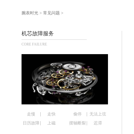
泰州市海陵区永定东路399号置地商务
宁波市江北区大闸南路500号来福士广场
腕表时光
>
常见问题
>
杭州市上城区钱江路1366号华润大厦写
金华市金东区东市南街777号金华万达广
机芯故障服务
绍兴市越城区胜利东路379号世茂天际
CORE FAILURE
嘉兴市南湖区广益路705号嘉兴世界贸易
南昌市红谷滩新区红谷中大道998号绿
济南市历下区经十路11111号华润中心
广州市天河区天河路230号万菱汇国际
广州市越秀区环市东路371-375号世
深圳市罗湖区深南东路5001号华润大厦
惠州市惠城区江北文昌一路7号华贸大厦
厦门市思明区湖滨东路95号华润大厦写字
福州市鼓楼区五四路128-1号恒力城写
走慢
走快
偷停
无法上弦
成都市锦江区人民东路6号SAC东原中心
日历故障
上磁
摆轴断裂
迟滞
重庆市江北区观音桥步行街2号融恒时代