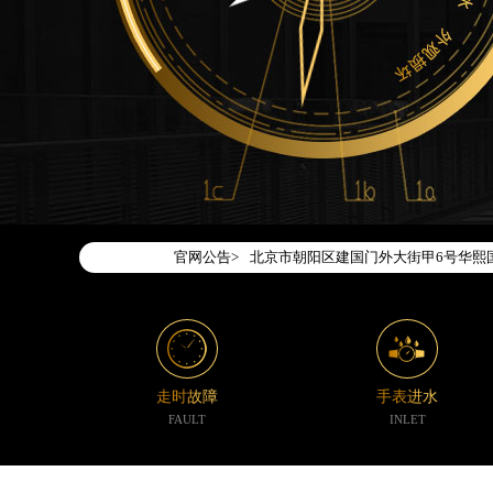
2026年7月腕表时光中国区售后服务
2026年7月腕表时光全国官方售后客户服务热
腕表时光官方全国统一服务热线400-1
2026年7月腕表时光售后服务中心最
北京市东城区东长安街1号东方广场写字
北京市朝阳区建国门外大街甲6号华熙国
官网公告>
天津市和平区赤峰道136号天津国际金融
上海市徐汇区虹桥路3号港汇中心写字楼2
上海市黄浦区南京东路299号宏伊国际
南京市秦淮区中山南路1号（新街口）南
常州市新北区龙锦路1590号现代传媒中
走时故障
手表进水
徐州市鼓楼区淮海东路29号苏宁广场IF
FAULT
INLET
扬州市邗江区国展路29号星耀天地写字楼
盐城市盐都区世纪大道5号盐城金融城写