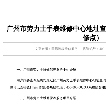
中心东塔写字楼（华润万象城）17层1706室（需提前预约）
办公楼20层2009室（需提前预约）
字楼A座5层503-5室（需提前预约）
场写字楼4号楼22层2209室（需提前预约）
广州市劳力士手表维修中心地址查
中心写字楼8层805室（需提前预约）
中心写字楼A座13层1304室（需提前预约）
修点）
地双子塔（中央广场）A1座办公楼14层07室（需提前预约）
写字楼（万象城）15层1508室（需提前预约）
文章来源：国际腕表维修服务
咨询热线：
400-
中心写字楼A塔7层704室（需提前预约）
界贸易中心大厦南塔写字楼15层07室（需提前预约）
写字楼17层1701室（需提前预约）
一、广州市劳力士维修保养服务中心介绍
写字楼1座30层05室（需提前预约）
用户想要查询距离您最近的广州劳力士手表维修中心地址查询
楼B座11层1104室（需提前预约）
也可以直接拨打我们的服务热线电话：400-805-0023联系在线
字楼15层03室（需提前预约）
写字楼24层2406B室（需提前预约）
二、广州市劳力士维修保养服务项目介绍
广场写字楼9层902室（需提前预约）