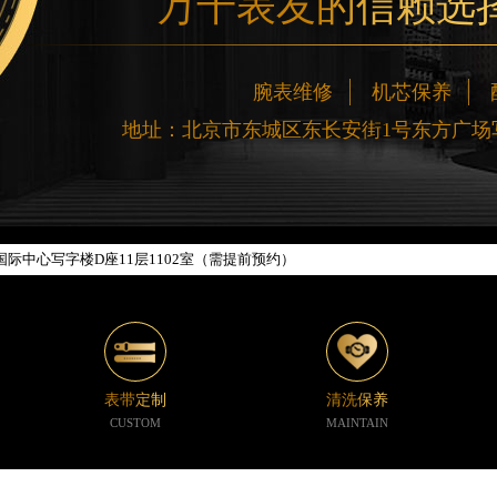
万千表友的信赖选
网络优化升级公告
腕表维修
机芯保养
线：400-188-5020
地址：北京市东城区东长安街1号东方广场写
88-5020，服务覆盖中国大陆、香港、澳门、台湾全部区域（非大陆需加拨“+86
新网点地址：
楼W3座6层602室（需提前预约）
际中心写字楼D座11层1102室（需提前预约）
中心写字楼26层2603室（需提前预约）
座37层3705室（需提前预约）
广场写字楼8层806室（需提前预约）
京中心写字楼22层C1-1室（需提前预约）
心写字楼5号楼10层1008室（需提前预约）
表带定制
清洗保养
C国际金融中心写字楼35层3508室（需提前预约）
CUSTOM
MAINTAIN
1号楼18层1803室（需提前预约）
字楼1号楼16层1604室（需提前预约）