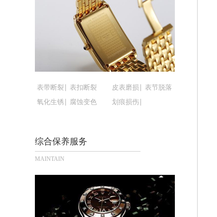
黑龙江省鹤岗市向阳区红军路腕表时光
黑龙江省黑河市爱辉区中央街腕表时光
黑龙江省鸡西市鸡冠区红军路腕表时光
黑龙江省佳木斯市向阳区长安路腕表时
黑龙江省牡丹江市东安区太平路腕表时
黑龙江省七台河市桃山区大同街腕表时
黑龙江省齐齐哈尔市龙沙区龙华路腕表
表带断裂
表扣断裂
皮表磨损
表节脱落
黑龙江省双鸭山市尖山区新兴大街腕表
氧化生锈
腐蚀变色
划痕损伤
黑龙江省绥化市北林区新华街与康庄路
黑龙江省伊春市伊美区通河路腕表时光
综合保养服务
吉林省白城市洮北区明仁南街腕表时光
吉林省白山市浑江区浑江大街腕表时光
MAINTAIN
吉林省吉林市船营区河南街腕表时光售
吉林省辽源市龙山区人民大街腕表时光
吉林省梅河口市新华街道梅河大街腕表
吉林省四平市铁东区紫气大路与南九经