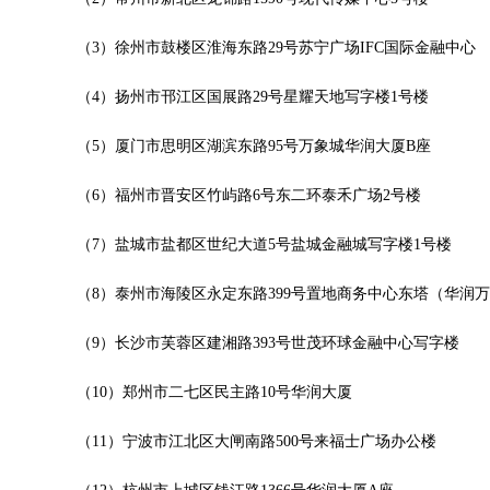
大厦B座12楼03室（需提前预约）
心写字楼A座7楼709室（需提前预约）
（3）徐州市鼓楼区淮海东路29号苏宁广场IFC国际金融中心
层04室（需提前预约）
（4）扬州市邗江区国展路29号星耀天地写字楼1号楼
心A座907室（需提前预约）
座(旺进大厦)18层09室（需提前预约）
（5）厦门市思明区湖滨东路95号万象城华润大厦B座
际金融中心14楼14D（需提前预约）
场写字楼10层06室（需提前预约）
（6）福州市晋安区竹屿路6号东二环泰禾广场2号楼
写字楼B座13层07室（需提前预约）
（7）盐城市盐都区世纪大道5号盐城金融城写字楼1号楼
国际中心E座6楼10室（需提前预约）
B座17层1707室（需提前预约）
（8）泰州市海陵区永定东路399号置地商务中心东塔（华润
字楼A座10层1002室（需提前预约）
（9）长沙市芙蓉区建湘路393号世茂环球金融中心写字楼
东1幢20楼2002室（需提前预约）
70号华润万象城写字楼（鄂尔多斯大厦）23层2326室（需提前预约）
（10）郑州市二七区民主路10号华润大厦
州中心写字楼21层2102室（需提前预约）
际金融中心写字楼20层01室（需提前预约）
（11）宁波市江北区大闸南路500号来福士广场办公楼
时光售后服务中心（需提前预约）