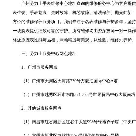
世茂环球金融中心写字楼（芙蓉广场）10层13室（需提前预约）
广州劳力士手表维修中心地址查询的维修服务中心为客户提供
29层2905室（需提前预约）
表生锈、手表划痕、走时故障、机芯故障、清洗保养、抛光翻新、
服务中心（品牌授权店）3层整层（需提前预约）
方位的维修保养服务项目。我们专注于名表维修与养护多年，坚持
表服务中心（品牌授权店）1层整层（需提前预约）
一块腕表提供细致可靠的守护。所有维修均由资深技师一对一操作
服务中心（品牌授权店）1层整层（需提前预约）
格还原腕表性能与品相，兼顾精度与美观，从检测、维修到养护、
CCMALL）C座17层17-B（需提前预约）
三、劳力士服务中心网点地址
0层1015室（需提前预约）
T2座写字楼29层03室（需提前预约）
1、广州市服务网点
7层G室（需提前预约）
C座12层1205室（需提前预约）
（1）广州市天河区天河路230号万菱汇国际中心A塔
心T1写字楼9层907室（需提前预约）
（2）广州市越秀区环市东路371-375号世界贸易中心大厦南塔
字楼1座11层1104室（需提前预约）
16层1603室（需提前预约）
2、其他城市服务网点
中心办公楼C座22层08室（需提前预约）
大厦38层09室（需提前预约）
（1）南昌市红谷滩新区红谷中大道998号绿地双子塔（中央广
1224室（需提前预约）
（2）常州市新北区龙锦路1590号现代传媒中心5号楼