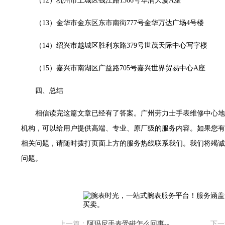
（12）杭州市上城区钱江路1366号华润大厦A座
售后服务中心（需提前预约）
售后服务中心（需提前预约）
（13）金华市金东区东市南街777号金华万达广场4号楼
售后服务中心（需提前预约）
（14）绍兴市越城区胜利东路379号世茂天际中心写字楼
光售后服务中心（需提前预约）
光售后服务中心（需提前预约）
（15）嘉兴市南湖区广益路705号嘉兴世界贸易中心A座
光售后服务中心（需提前预约）
时光售后服务中心（需提前预约）
四、总结
时光售后服务中心（需提前预约）
相信读完这篇文章已经有了答案。广州劳力士手表维修中心地
交叉口腕表时光售后服务中心（需提前预约）
机构，可以给用户提供高端、专业、原厂级的服务内容。如果您有
售后服务中心（需提前预约）
相关问题，请随时拨打页面上方的服务热线联系我们。我们将竭诚
售后服务中心（需提前预约）
问题。
售后服务中心（需提前预约）
后服务中心（需提前预约）
售后服务中心（需提前预约）
时光售后服务中心（需提前预约）
街交汇处腕表时光售后服务中心（需提前预约）
上一篇：
阿玛尼手表受磁怎么回事--阿玛尼手表受磁究竟是怎么一回事
下一